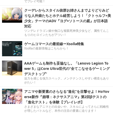
でプレイ可能！
クーデレからスタイル抜群お姉さんまでよりどりみど
りな人外娘たちとホテル経営しよう！「クトゥルフ×美
少女」テーマのADV『ヨグ=ソトースの庭』が日本語
対応
ツンデレドラゴン娘や無口な複眼死神美少女など、属性てんこ
もりのヒロインたちがアツい！
ゲームコマースの最前線ーXsolla特集
Xsollaの最新情報はこちらから！
AAAゲームも制作も妥協なし。「Lenovo Legion To
wer 5」はCore Ultra世代の“全てこなせるゲーミング
デスクトップ”
迫力を感じる強力スペック。メンテナンスしやすい構造もあり
がたい！
アニマや新要素のさらなる“進化”を目撃せよ！HoYov
erse新作『崩壊：ネクサスアニマ』第2回βテストの
「進化テスト」を体験【プレイレポ】
さまざまなアニマとの出会いや、スキルによってさらに戦略性
が増したバトルなど、本作の注目の要素に迫ります！