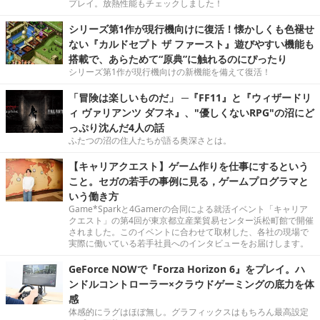
プレイ。放熱性能もチェックしました！
シリーズ第1作が現行機向けに復活！懐かしくも色褪せ
ない『カルドセプト ザ ファースト』遊びやすい機能も
搭載で、あらためて“原典”に触れるのにぴったり
シリーズ第1作が現行機向けの新機能を備えて復活！
「冒険は楽しいものだ」 ─『FF11』と『ウィザードリ
ィ ヴァリアンツ ダフネ』、"優しくないRPG"の沼にど
っぷり沈んだ4人の話
ふたつの沼の住人たちが語る奥深さとは。
【キャリアクエスト】ゲーム作りを仕事にするという
こと。セガの若手の事例に見る，ゲームプログラマと
いう働き方
Game*Sparkと4Gamerの合同による就活イベント「キャリア
クエスト」の第4回が東京都立産業貿易センター浜松町館で開催
されました。このイベントに合わせて取材した、各社の現場で
実際に働いている若手社員へのインタビューをお届けします。
GeForce NOWで『Forza Horizon 6』をプレイ。ハ
ンドルコントローラー×クラウドゲーミングの底力を体
感
体感的にラグはほぼ無し。グラフィックスはもちろん最高設定