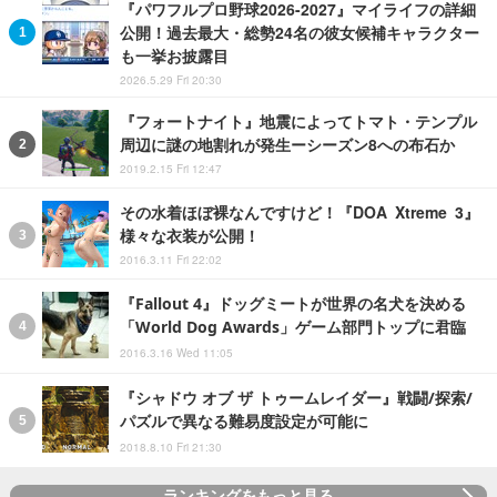
『パワフルプロ野球2026-2027』マイライフの詳細
公開！過去最大・総勢24名の彼女候補キャラクター
も一挙お披露目
2026.5.29 Fri 20:30
『フォートナイト』地震によってトマト・テンプル
周辺に謎の地割れが発生ーシーズン8への布石か
2019.2.15 Fri 12:47
その水着ほぼ裸なんですけど！『DOA Xtreme 3』
様々な衣装が公開！
2016.3.11 Fri 22:02
『Fallout 4』ドッグミートが世界の名犬を決める
「World Dog Awards」ゲーム部門トップに君臨
2016.3.16 Wed 11:05
『シャドウ オブ ザ トゥームレイダー』戦闘/探索/
パズルで異なる難易度設定が可能に
2018.8.10 Fri 21:30
ランキングをもっと見る