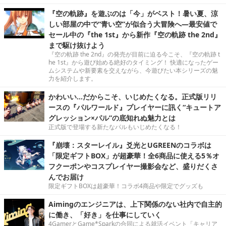
『空の軌跡』を遊ぶのは「今」がベスト！暑い夏、涼
しい部屋の中で“青い空”が似合う大冒険へ―最安値で
セール中の『the 1st』から新作『空の軌跡 the 2nd』
まで駆け抜けよう
『空の軌跡 the 2nd』の発売が目前に迫る今こそ、『空の軌跡 t
he 1st』から遊び始める絶好のタイミング！ 快適になったゲー
ムシステムや新要素を交えながら、今遊びたい本シリーズの魅
力を紹介します。
かわいい…だからこそ、いじめたくなる。正式版リリ
ースの『パルワールド』プレイヤーに訊く“キュートア
グレッション×パル”の底知れぬ魅力とは
正式版で登場する新たなパルもいじめたくなる！
『崩壊：スターレイル』爻光とUGREENのコラボは
「限定ギフトBOX」が超豪華！全6商品に使える5％オ
フクーポンやコスプレイヤー撮影会など、盛りだくさ
んでお届け
限定ギフトBOXは超豪華！コラボ4商品や限定でグッズも
Aimingのエンジニアは、上下関係のない社内で自主的
に働き、「好き」を仕事にしていく
4GamerとGame*Sparkの合同による就活イベント「キャリア