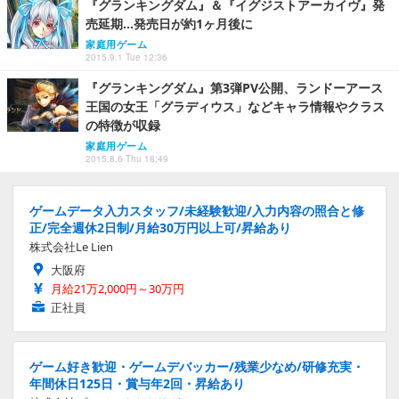
『グランキングダム』＆『イグジストアーカイヴ』発
売延期…発売日が約1ヶ月後に
家庭用ゲーム
2015.9.1 Tue 12:36
『グランキングダム』第3弾PV公開、ランドーアース
王国の女王「グラディウス」などキャラ情報やクラス
の特徴が収録
家庭用ゲーム
2015.8.6 Thu 18:49
ゲームデータ入力スタッフ/未経験歓迎/入力内容の照合と修
正/完全週休2日制/月給30万円以上可/昇給あり
株式会社Le Lien
大阪府
月給21万2,000円～30万円
正社員
ゲーム好き歓迎・ゲームデバッカー/残業少なめ/研修充実・
年間休日125日・賞与年2回・昇給あり