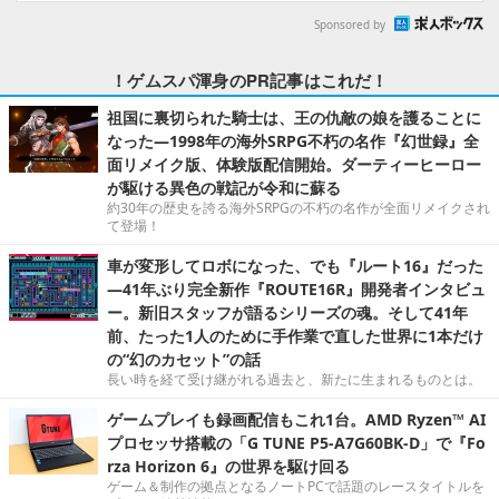
Sponsored by
！ゲムスパ渾身のPR記事はこれだ！
祖国に裏切られた騎士は、王の仇敵の娘を護ることに
なった―1998年の海外SRPG不朽の名作『幻世録』全
面リメイク版、体験版配信開始。ダーティーヒーロー
が駆ける異色の戦記が令和に蘇る
約30年の歴史を誇る海外SRPGの不朽の名作が全面リメイクされ
て登場！
車が変形してロボになった、でも『ルート16』だった
―41年ぶり完全新作『ROUTE16R』開発者インタビュ
ー。新旧スタッフが語るシリーズの魂。そして41年
前、たった1人のために手作業で直した世界に1本だけ
の“幻のカセット”の話
長い時を経て受け継がれる過去と、新たに生まれるものとは。
ゲームプレイも録画配信もこれ1台。AMD Ryzen™ AI
プロセッサ搭載の「G TUNE P5-A7G60BK-D」で『Fo
rza Horizon 6』の世界を駆け回る
ゲーム＆制作の拠点となるノートPCで話題のレースタイトルを