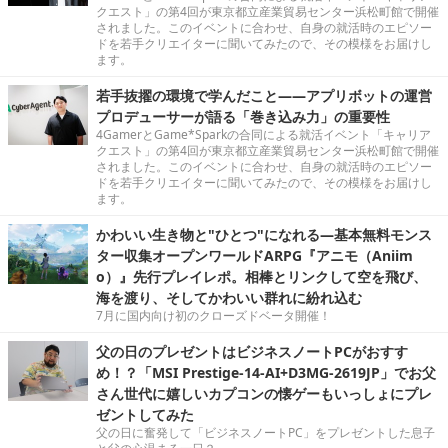
クエスト」の第4回が東京都立産業貿易センター浜松町館で開催
されました。このイベントに合わせ、自身の就活時のエピソー
ドを若手クリエイターに聞いてみたので、その模様をお届けし
ます。
若手抜擢の環境で学んだこと――アプリボットの運営
プロデューサーが語る「巻き込み力」の重要性
4GamerとGame*Sparkの合同による就活イベント「キャリア
クエスト」の第4回が東京都立産業貿易センター浜松町館で開催
されました。このイベントに合わせ、自身の就活時のエピソー
ドを若手クリエイターに聞いてみたので、その模様をお届けし
ます。
かわいい生き物と"ひとつ"になれる―基本無料モンス
ター収集オープンワールドARPG『アニモ（Aniim
o）』先行プレイレポ。相棒とリンクして空を飛び、
海を渡り、そしてかわいい群れに紛れ込む
7月に国内向け初のクローズドベータ開催！
父の日のプレゼントはビジネスノートPCがおすす
め！？「MSI Prestige-14-AI+D3MG-2619JP」でお父
さん世代に嬉しいカプコンの懐ゲーもいっしょにプレ
ゼントしてみた
父の日に奮発して「ビジネスノートPC」をプレゼントした息子