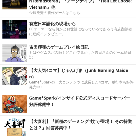
n Remastered』『アークナイツ』『Hell Let Loose:
Vietnam』他
今週発売の新作ゲームはこちら。
有志日本語化の現場から
PCゲーマーなら何かとお世話になっているであろう有志翻訳者
に連続インタビュー。
吉田輝和のゲームプレイ絵日記
もはやゲムスパの顔！どこかで見かけた吉田さんのゲーム絵日
記
【大人気4コマ】じゃんげま（Junk Gaming Maide
n）
Game*Sparkの一大コンテンツに成長した4コマ。単行本も好評
発売中！
Game*Spark/インサイド公式ディスコードサーバー
好評稼働中！
【大喜利】『新種のゲーミング“蚊”が登場！ その特徴
とは？』回答募集中！