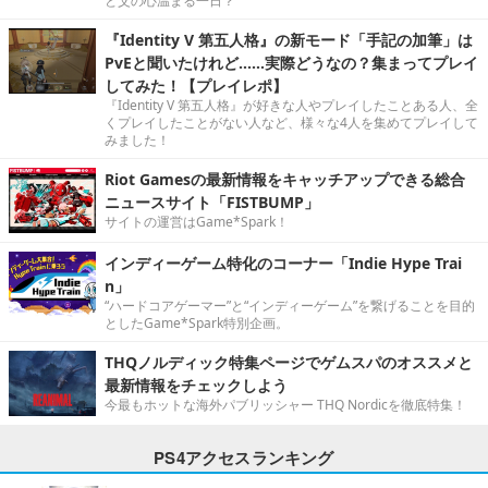
と父の心温まる一日？
『Identity V 第五人格』の新モード「手記の加筆」は
PvEと聞いたけれど……実際どうなの？集まってプレイ
してみた！【プレイレポ】
『Identity V 第五人格』が好きな人やプレイしたことある人、全
くプレイしたことがない人など、様々な4人を集めてプレイして
みました！
Riot Gamesの最新情報をキャッチアップできる総合
ニュースサイト「FISTBUMP」
サイトの運営はGame*Spark！
インディーゲーム特化のコーナー「Indie Hype Trai
n」
“ハードコアゲーマー”と“インディーゲーム”を繋げることを目的
としたGame*Spark特別企画。
THQノルディック特集ページでゲムスパのオススメと
最新情報をチェックしよう
今最もホットな海外パブリッシャー THQ Nordicを徹底特集！
PS4アクセスランキング