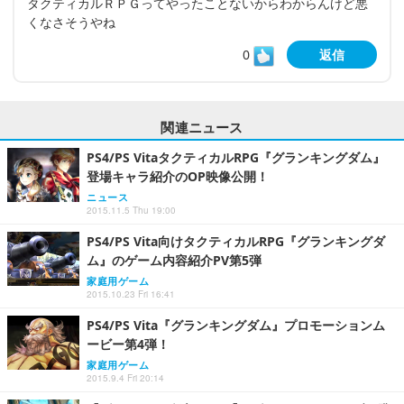
タクティカルＲＰＧってやったことないからわからんけど悪
くなさそうやね
0
返信
関連ニュース
PS4/PS VitaタクティカルRPG『グランキングダム』
登場キャラ紹介のOP映像公開！
ニュース
2015.11.5 Thu 19:00
PS4/PS Vita向けタクティカルRPG『グランキングダ
ム』のゲーム内容紹介PV第5弾
家庭用ゲーム
2015.10.23 Fri 16:41
PS4/PS Vita『グランキングダム』プロモーションム
ービー第4弾！
家庭用ゲーム
2015.9.4 Fri 20:14