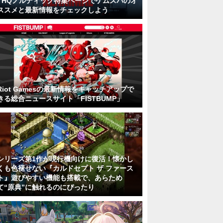
THQノルディック特集ページでゲムスパのオ
ススメと最新情報をチェックしよう
Riot Gamesの最新情報をキャッチアップで
きる総合ニュースサイト「FISTBUMP」
シリーズ第1作が現行機向けに復活！懐かし
くも色褪せない『カルドセプト ザ ファース
ト』遊びやすい機能も搭載で、あらため
て“原典”に触れるのにぴったり