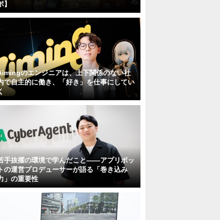
ポ】
Aimingのエンジニアは、上下関係のない社
内で自主的に働き、「好き」を仕事にしてい
く
若手抜擢の環境で学んだこと――アプリボッ
トの運営プロデューサーが語る「巻き込み
力」の重要性