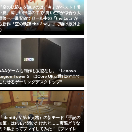
『空の軌跡』を遊ぶのは「今」がベスト！暑
い夏、涼しい部屋の中で“青い空”が似合う大
冒険へ―最安値でセール中の『the 1st』か
ら新作『空の軌跡 the 2nd』まで駆け抜けよ
う
AAAゲームも制作も妥協なし。「Lenovo
Legion Tower 5」はCore Ultra世代の“全て
こなせるゲーミングデスクトップ”
『Identity V 第五人格』の新モード「手記の
加筆」はPvEと聞いたけれど……実際どうな
の？集まってプレイしてみた！【プレイレ