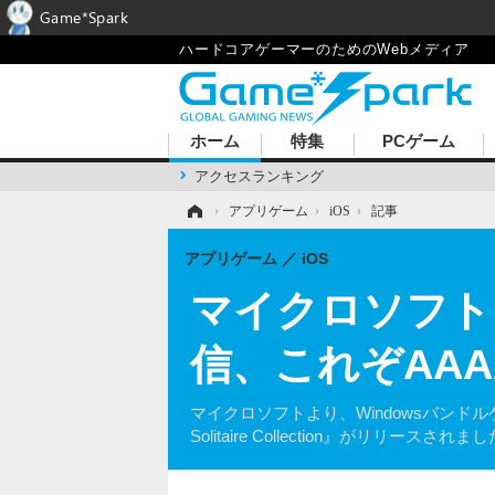
Game*Spark
ハードコアゲーマーのためのWebメディア
ホーム
特集
PCゲーム
アクセスランキング
ホーム
›
アプリゲーム
›
iOS
›
記事
アプリゲーム
iOS
マイクロソフト『
信、これぞAA
マイクロソフトより、Windowsバンドルゲ
Solitaire Collection』がリリースされま