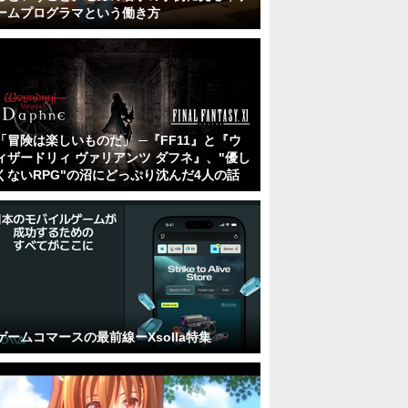
ームプログラマという働き方
「冒険は楽しいものだ」 ─『FF11』と『ウ
ィザードリィ ヴァリアンツ ダフネ』、"優し
くないRPG"の沼にどっぷり沈んだ4人の話
ゲームコマースの最前線ーXsolla特集