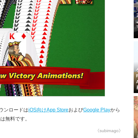
on』のダウンロードは
iOS向けApp Store
および
Google Play
から
格は無料です。
《subimago》