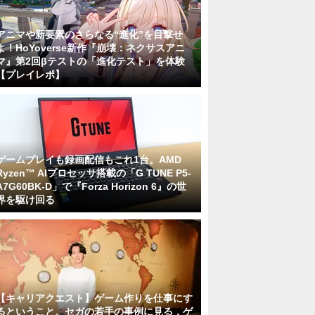
アニマや新要素のさらなる“進化”を目撃せ
よ！HoYoverse新作『崩壊：ネクサスアニ
マ』第2回βテストの「進化テスト」を体験
【プレイレポ】
ゲームプレイも録画配信もこれ1台。AMD
Ryzen™ AIプロセッサ搭載の「G TUNE P5-
A7G60BK-D」で『Forza Horizon 6』の世
界を駆け回る
【キャリアクエスト】ゲーム作りを仕事にす
るということ。セガの若手の事例に見る，ゲ