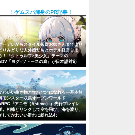
！ゲムスパ渾身のPR記事！
クーデレからスタイル抜群お姉さんまでより
どりみどりな人外娘たちとホテル経営しよ
う！「クトゥルフ×美少女」テーマの
ADV『ヨグ=ソトースの庭』が日本語対応
かわいい生き物と"ひとつ"になれる―基本無
料モンスター収集オープンワールド
ARPG『アニモ（Aniimo）』先行プレイレ
ポ。相棒とリンクして空を飛び、海を渡り、
そしてかわいい群れに紛れ込む