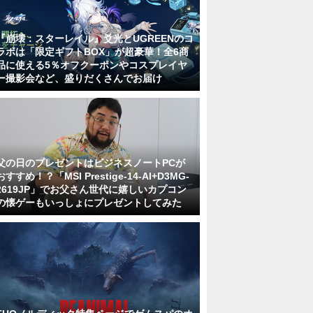
『崩壊：スターレイル』爻光とUGREENのコ
ラボは「限定ギフトBOX」が超豪華！全6商
品に使える5％オフクーポンやコスプレイヤ
ー撮影会など、盛りだくさんでお届け
父の日のプレゼントはビジネスノートPCが
おすすめ！？「MSI Prestige-14-AI+D3MG-
2619JP」でお父さん世代に嬉しいカプコン
の懐ゲーもいっしょにプレゼントしてみた