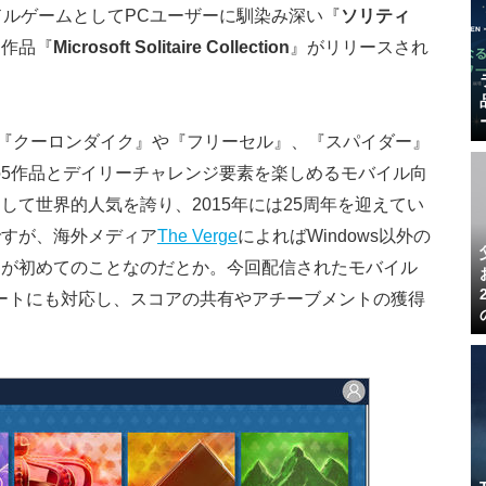
ンドルゲームとしてPCユーザーに馴染み深い『
ソリティ
向け作品『
Microsoft Solitaire Collection
』がリリースされ
llection』は、『クーロンダイク』や『フリーセル』、『スパイダー』
5作品とデイリーチャレンジ要素を楽しめるモバイル向
て世界的人気を誇り、2015年には25周年を迎えてい
ですが、海外メディア
The Verge
によればWindows以外の
回が初めてのことなのだとか。今回配信されたモバイル
eサポートにも対応し、スコアの共有やアチーブメントの獲得