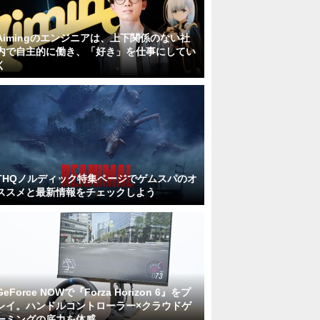
Aimingのエンジニアは、上下関係のない社
内で自主的に働き、「好き」を仕事にしてい
く
THQノルディック特集ページでゲムスパのオ
ススメと最新情報をチェックしよう
GeForce NOWで『Forza Horizon 6』をプ
レイ。ハンドルコントローラー×クラウドゲ
ーミングの底力を体感