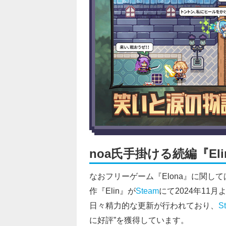
noa氏手掛ける続編『E
なおフリーゲーム『Elona』に関し
作『Elin』が
Steam
にて2024年11
日々精力的な更新が行われており、
S
に好評”を獲得しています。