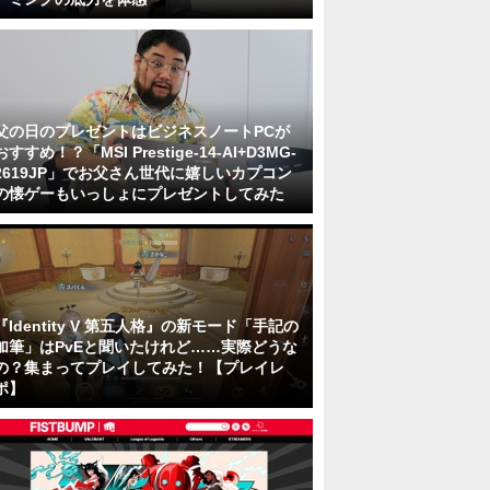
父の日のプレゼントはビジネスノートPCが
おすすめ！？「MSI Prestige-14-AI+D3MG-
2619JP」でお父さん世代に嬉しいカプコン
の懐ゲーもいっしょにプレゼントしてみた
『Identity V 第五人格』の新モード「手記の
加筆」はPvEと聞いたけれど……実際どうな
の？集まってプレイしてみた！【プレイレ
ポ】