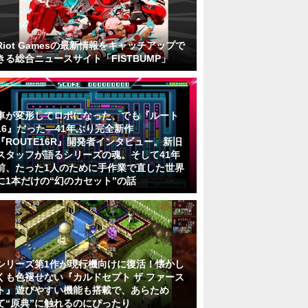
Riot Gamesの最新情報をキャッチアップで
きる総合ニュースサイト「FISTBUMP」
車が変形してロボになった、でも『ルート
16』だった―41年ぶり完全新作
『ROUTE16R』開発者インタビュー。新旧
スタッフが語るシリーズの魂。そして41年
前、たった1人のために手作業で直した世界
に1本だけの“幻のカセット”の話
シリーズ第1作が現行機向けに復活！懐かし
くも色褪せない『カルドセプト ザ ファース
ト』遊びやすい機能も搭載で、あらため
て“原典”に触れるのにぴったり