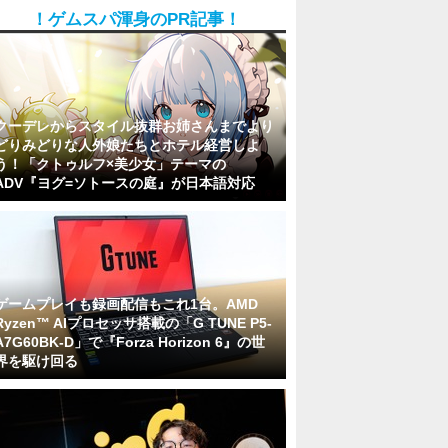
！ゲムスパ渾身のPR記事！
クーデレからスタイル抜群お姉さんまでより
どりみどりな人外娘たちとホテル経営しよ
う！「クトゥルフ×美少女」テーマの
ADV『ヨグ=ソトースの庭』が日本語対応
ゲームプレイも録画配信もこれ1台。AMD
Ryzen™ AIプロセッサ搭載の「G TUNE P5-
A7G60BK-D」で『Forza Horizon 6』の世
界を駆け回る