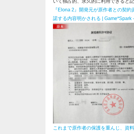
いて独占的、永久的に利用できると
『Elona 2』開発元が原作者との
諾する内容明かされる | Game*Spa
これまで原作者の保護を重んじ、資