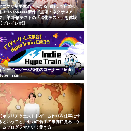
アニマや新要素のさらなる“進化”を目撃せ
よ！HoYoverse新作『崩壊：ネクサスアニ
マ』第2回βテストの「進化テスト」を体験
【プレイレポ】
インディーゲーム特化のコーナー「Indie
Hype Train」
【キャリアクエスト】ゲーム作りを仕事にす
るということ。セガの若手の事例に見る，ゲ
ームプログラマという働き方