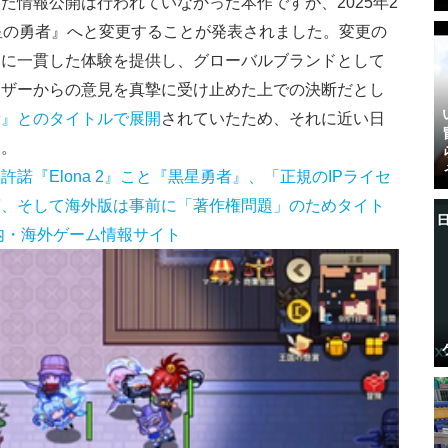
た情報公開は行われていなかった本作ですが、2025年2
星の勇者』へと変更することが発表されました。変更の
ーに一貫した体験を提供し、グローバルブランドとして
ーザーからの意見を真摯に受け止めた上での決断だとし
者』とのタイトルで展開
されていたため、それに近い日
す。
諾『Elona 2』こと『黒星勇者』、「正規のIPライセ
言、そして海外版は事前に「著作権問題」のためタイト
- 国内・海外ゲーム情報サイト