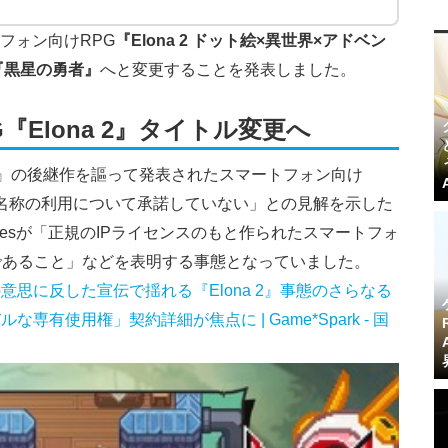
トフォン向けRPG
『Elona 2 ドット絵×異世界×アドベン
『黒星の勇者』
へと変更することを発表しました。
Elona 2』タイトル変更へ
na』の後継作を謳って発表されたスマートフォン向け
氏が「名称の利用について承諾していない」との見解を示した
amesが「正規のIPライセンスのもと作られたスマートフォ
』の続編であること」などを表明する事態となっていました。
思に反した宣伝で揺れる『Elona 2』事態のさらなる
有使用権」契約詳細が焦点に | Game*Spark - 国