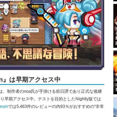
lin』は早期アクセス中
ては、制作者のnoa氏が手掛ける前日譚であり正式な後継
月より早期アクセス中。テストを目的としたNightly版では
team
では5,463件のレビューの内93％がおすすめの“非常