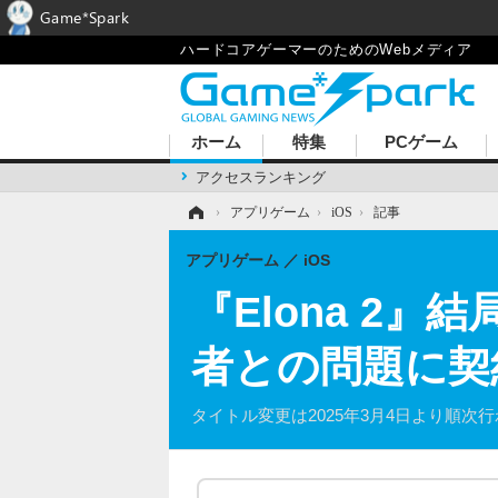
Game*Spark
ハードコアゲーマーのためのWebメディア
ホーム
特集
PCゲーム
アクセスランキング
ホーム
›
アプリゲーム
›
iOS
›
記事
アプリゲーム
iOS
『Elona 2
者との問題に契
タイトル変更は2025年3月4日より順次