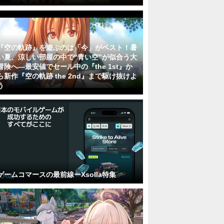
『空の軌跡』を遊ぶのは「今」がベスト！暑
い夏、涼しい部屋の中で“青い空”が似合う大
冒険へ―最安値でセール中の『the 1st』か
ら新作『空の軌跡 the 2nd』まで駆け抜けよ
う
ゲームコマースの最前線ーXsolla特集