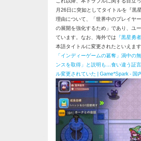
これ以降、本トラブルに関する目立っ
月26日に突如としてタイトルを『黒
理由について、「世界中のプレイヤ
の展開を強化するため」であり、ユ
ています。なお、海外では
『黒星勇
本語タイトルに変更されたといえま
「インディーゲームの簒奪」渦中の無許
ンスを取得」と説明も…食い違う証
ル変更されていた | Game*Spark 