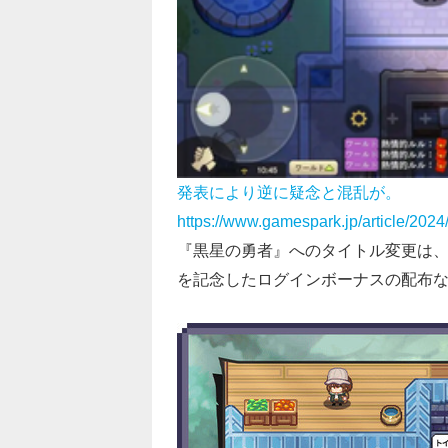
発表により逆に疑念と混乱が。
https://www.gamespark.jp/article/202
『黒星の勇者』へのタイトル変更は、2
を記念したログインボーナスの配布