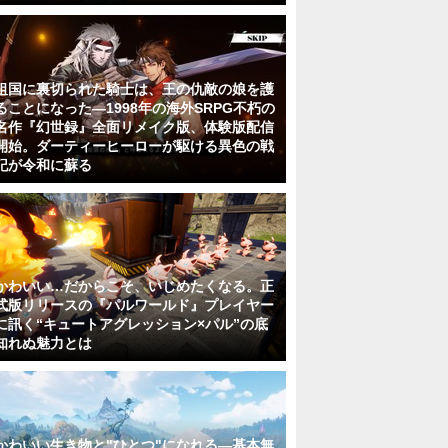
祖国に裏切られた騎士は、王の仇敵の娘を護
ることになった―1998年の海外SRPG不朽の
名作『幻世録』全面リメイク版、体験版配信
開始。ダーティーヒーローが駆ける異色の戦
記が令和に蘇る
かわいい…だからこそ、いじめたくなる。正
式版リリースの『パルワールド』プレイヤー
に訊く“キュートアグレッション×パル”の底
知れぬ魅力とは
かわいい生き物と"ひとつ"になれる―基本無