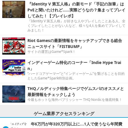
『Identity V 第五人格』の新モード「手記の加筆」は
PvEと聞いたけれど……実際どうなの？集まってプレイ
してみた！【プレイレポ】
『Identity V 第五人格』が好きな人やプレイしたことある人、全
くプレイしたことがない人など、様々な4人を集めてプレイして
みました！
Riot Gamesの最新情報をキャッチアップできる総合
ニュースサイト「FISTBUMP」
サイトの運営はGame*Spark！
インディーゲーム特化のコーナー「Indie Hype Trai
n」
“ハードコアゲーマー”と“インディーゲーム”を繋げることを目的
としたGame*Spark特別企画。
THQノルディック特集ページでゲムスパのオススメと
最新情報をチェックしよう
今最もホットな海外パブリッシャー THQ Nordicを徹底特集！
ゲーム業界アクセスランキング
年6万円が年320万円以上に…1人で使うなら年間費