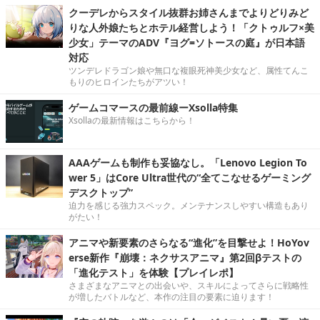
クーデレからスタイル抜群お姉さんまでよりどりみど
りな人外娘たちとホテル経営しよう！「クトゥルフ×美
少女」テーマのADV『ヨグ=ソトースの庭』が日本語
対応
ツンデレドラゴン娘や無口な複眼死神美少女など、属性てんこ
もりのヒロインたちがアツい！
ゲームコマースの最前線ーXsolla特集
Xsollaの最新情報はこちらから！
AAAゲームも制作も妥協なし。「Lenovo Legion To
wer 5」はCore Ultra世代の“全てこなせるゲーミング
デスクトップ”
迫力を感じる強力スペック。メンテナンスしやすい構造もあり
がたい！
アニマや新要素のさらなる“進化”を目撃せよ！HoYov
erse新作『崩壊：ネクサスアニマ』第2回βテストの
「進化テスト」を体験【プレイレポ】
さまざまなアニマとの出会いや、スキルによってさらに戦略性
が増したバトルなど、本作の注目の要素に迫ります！