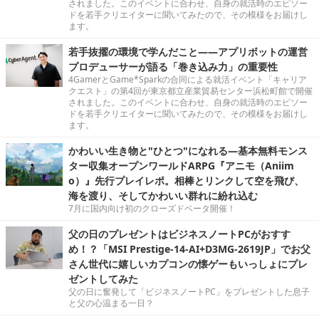
されました。このイベントに合わせ、自身の就活時のエピソー
ドを若手クリエイターに聞いてみたので、その模様をお届けし
ます。
若手抜擢の環境で学んだこと――アプリボットの運営
プロデューサーが語る「巻き込み力」の重要性
4GamerとGame*Sparkの合同による就活イベント「キャリア
クエスト」の第4回が東京都立産業貿易センター浜松町館で開催
されました。このイベントに合わせ、自身の就活時のエピソー
ドを若手クリエイターに聞いてみたので、その模様をお届けし
ます。
かわいい生き物と"ひとつ"になれる―基本無料モンス
ター収集オープンワールドARPG『アニモ（Aniim
o）』先行プレイレポ。相棒とリンクして空を飛び、
海を渡り、そしてかわいい群れに紛れ込む
7月に国内向け初のクローズドベータ開催！
父の日のプレゼントはビジネスノートPCがおすす
め！？「MSI Prestige-14-AI+D3MG-2619JP」でお父
さん世代に嬉しいカプコンの懐ゲーもいっしょにプレ
ゼントしてみた
父の日に奮発して「ビジネスノートPC」をプレゼントした息子
と父の心温まる一日？