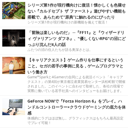
シリーズ第1作が現行機向けに復活！懐かしくも色褪せ
ない『カルドセプト ザ ファースト』遊びやすい機能も
搭載で、あらためて“原典”に触れるのにぴったり
シリーズ第1作が現行機向けの新機能を備えて復活！
「冒険は楽しいものだ」 ─『FF11』と『ウィザードリ
ィ ヴァリアンツ ダフネ』、"優しくないRPG"の沼にど
っぷり沈んだ4人の話
ふたつの沼の住人たちが語る奥深さとは。
【キャリアクエスト】ゲーム作りを仕事にするという
こと。セガの若手の事例に見る，ゲームプログラマと
いう働き方
Game*Sparkと4Gamerの合同による就活イベント「キャリア
クエスト」の第4回が東京都立産業貿易センター浜松町館で開催
されました。このイベントに合わせて取材した、各社の現場で
実際に働いている若手社員へのインタビューをお届けします。
GeForce NOWで『Forza Horizon 6』をプレイ。ハ
ンドルコントローラー×クラウドゲーミングの底力を体
感
体感的にラグはほぼ無し。グラフィックスはもちろん最高設定
でプレイ可能！