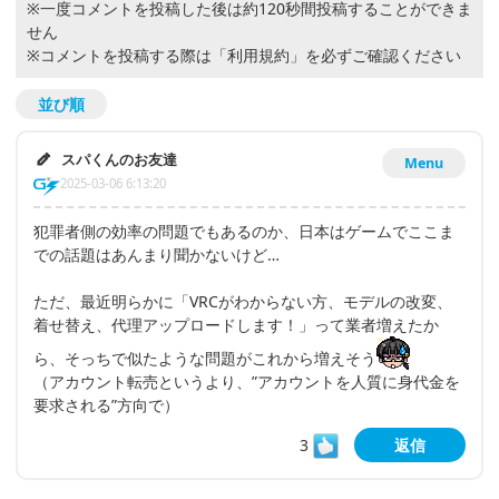
※一度コメントを投稿した後は約120秒間投稿することができま
せん
※コメントを投稿する際は
「利用規約」
を必ずご確認ください
並び順
スパくんのお友達
Menu
2025-03-06 6:13:20
犯罪者側の効率の問題でもあるのか、日本はゲームでここま
での話題はあんまり聞かないけど…
ただ、最近明らかに「VRCがわからない方、モデルの改変、
着せ替え、代理アップロードします！」って業者増えたか
ら、そっちで似たような問題がこれから増えそう
（アカウント転売というより、”アカウントを人質に身代金を
要求される”方向で）
3
返信