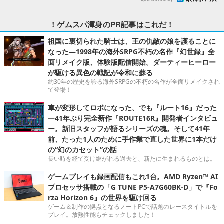
！ゲムスパ渾身のPR記事はこれだ！
祖国に裏切られた騎士は、王の仇敵の娘を護ることに
なった―1998年の海外SRPG不朽の名作『幻世録』全
面リメイク版、体験版配信開始。ダーティーヒーロー
が駆ける異色の戦記が令和に蘇る
約30年の歴史を誇る海外SRPGの不朽の名作が全面リメイクされ
て登場！
車が変形してロボになった、でも『ルート16』だった
―41年ぶり完全新作『ROUTE16R』開発者インタビュ
ー。新旧スタッフが語るシリーズの魂。そして41年
前、たった1人のために手作業で直した世界に1本だけ
の“幻のカセット”の話
長い時を経て受け継がれる過去と、新たに生まれるものとは。
ゲームプレイも録画配信もこれ1台。AMD Ryzen™ AI
プロセッサ搭載の「G TUNE P5-A7G60BK-D」で『Fo
rza Horizon 6』の世界を駆け回る
ゲーム＆制作の拠点となるノートPCで話題のレースタイトルを
プレイ。放熱性能もチェックしました！