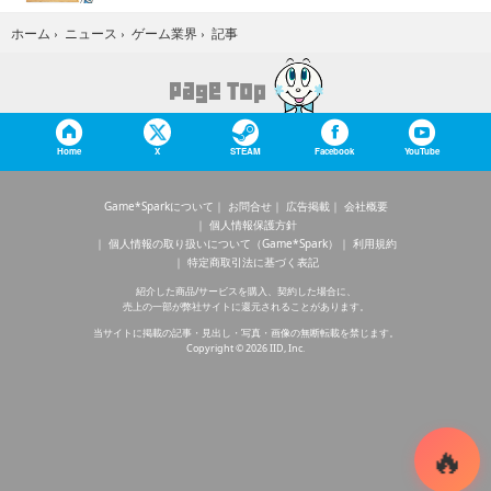
記事
ホーム
›
ニュース
›
ゲーム業界
›
Home
X
STEAM
Facebook
YouTube
Game*Sparkについて
お問合せ
広告掲載
会社概要
個人情報保護方針
個人情報の取り扱いについて（Game*Spark）
利用規約
特定商取引法に基づく表記
紹介した商品/サービスを購入、契約した場合に、
売上の一部が弊社サイトに還元されることがあります。
当サイトに掲載の記事・見出し・写真・画像の無断転載を禁じます。
Copyright © 2026 IID, Inc.