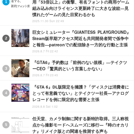
用「53倍以上」の衝撃、有名フォントの商用ゲーム
組み込み向けライセンス更新終了に大きな波紋―見
慣れたゲームの見た目変わるかも
2025.11.30 Sun 22:49
巨女シミュレーター『GIANTESS PLAYGROUND』
Steam版早期アクセス間近も共同開発者間で係争中
と報告―patreonでの配信除き一方的な行動と主張
2026.8.7 Fri 22:42
『GTA6』予約数は「前例のない規模」―テイクツ
ーCEO「驚異的という言葉しかない」
2026.8.7 Fri 23:45
『GTA 6』DL版限定を擁護？「ディスクは消費者に
とって有意義でない」とテイクツー社長―アナログ
レコードを例に限定的な需要と主張
2026.8.8 Sat 1:02
任天堂、カメラ制御に関する新特許取得。三人称視
点から撮影モードへスムーズに移行―『時のオカリ
ナ』リメイク版との関連を推測する声も