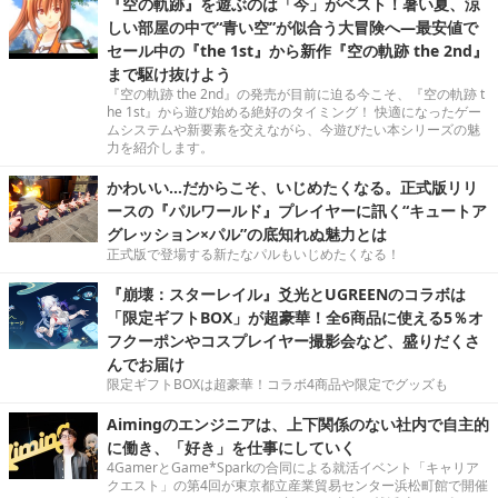
『空の軌跡』を遊ぶのは「今」がベスト！暑い夏、涼
しい部屋の中で“青い空”が似合う大冒険へ―最安値で
セール中の『the 1st』から新作『空の軌跡 the 2nd』
まで駆け抜けよう
『空の軌跡 the 2nd』の発売が目前に迫る今こそ、『空の軌跡 t
he 1st』から遊び始める絶好のタイミング！ 快適になったゲー
ムシステムや新要素を交えながら、今遊びたい本シリーズの魅
力を紹介します。
かわいい…だからこそ、いじめたくなる。正式版リリ
ースの『パルワールド』プレイヤーに訊く“キュートア
グレッション×パル”の底知れぬ魅力とは
正式版で登場する新たなパルもいじめたくなる！
『崩壊：スターレイル』爻光とUGREENのコラボは
「限定ギフトBOX」が超豪華！全6商品に使える5％オ
フクーポンやコスプレイヤー撮影会など、盛りだくさ
んでお届け
限定ギフトBOXは超豪華！コラボ4商品や限定でグッズも
Aimingのエンジニアは、上下関係のない社内で自主的
に働き、「好き」を仕事にしていく
4GamerとGame*Sparkの合同による就活イベント「キャリア
クエスト」の第4回が東京都立産業貿易センター浜松町館で開催