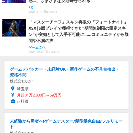
感…」さまざまな反応寄せられる
PC
2025.1.14 Tue 10:45
「マスターチーフ」スキン再販の『フォートナイト』
XSX|S版プレイで獲得できた“期間無制限の限定スキ
ン”が突如として入手不可能に……コミュニティから疑
問や不満の声
ゲーム文化
2024.12.24 Tue 23:21
ゲームデバッカー・未経験OK・新作ゲームの不具合検出・
資格不問
株式会社LOP
埼玉県
月給31万2,800円～59万円
正社員
未経験から勇者へ!ゲームテスター/髪型髪色自由/フルリモー
ト
株式会社Reve