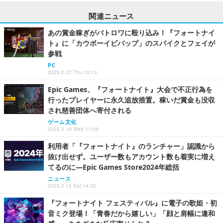
関連ニュース
あの賞金稼ぎがバトロワに殴り込み！『フォートナイ
ト』に「カウボーイビバップ」のスパイクとフェイが
参戦
PC
2025.2.27 Thu 10:13
Epic Games、『フォートナイト』大会で不正行為を
行ったプレイヤーに永久追放措置。稼いだ賞金も没収
され慈善団体へ寄付される
ゲーム文化
2025.2.19 Wed 11:06
利用者「『フォートナイト』のランチャー」認識から
抜け出せず。ユーザー数もアカウント数も着実に増え
てるのに―Epic Games Store2024年総括
ニュース
2025.2.15 Sat 14:35
『フォートナイト フェスティバル』に電子の歌姫・初
音ミク登場！「青春だから嬉しい」「顔と肩幅に違和