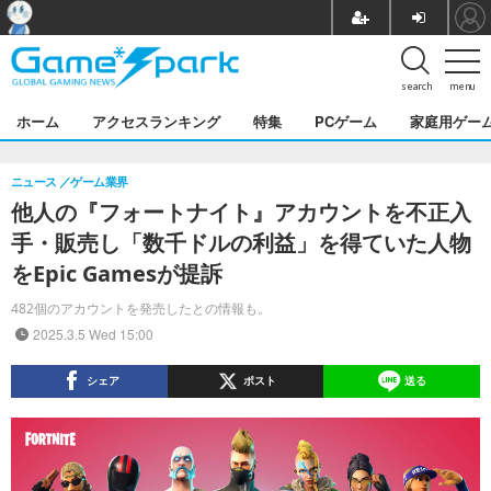
search
menu
ホーム
アクセスランキング
特集
PCゲーム
家庭用ゲー
ニュース
ゲーム業界
他人の『フォートナイト』アカウントを不正入
手・販売し「数千ドルの利益」を得ていた人物
をEpic Gamesが提訴
482個のアカウントを発売したとの情報も。
2025.3.5 Wed 15:00
シェア
ポスト
送る