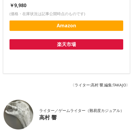
￥9,980
(価格・在庫状況は記事公開時点のものです)
Amazon
楽天市場
《
ライター:高村 響
,
編集:TAKAJO
》
ライター／ゲームライター（難易度カジュアル）
高村 響