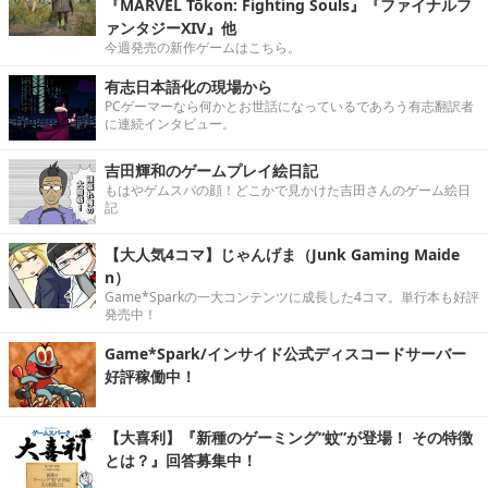
『MARVEL Tōkon: Fighting Souls』『ファイナルフ
ァンタジーXIV』他
今週発売の新作ゲームはこちら。
有志日本語化の現場から
PCゲーマーなら何かとお世話になっているであろう有志翻訳者
に連続インタビュー。
吉田輝和のゲームプレイ絵日記
もはやゲムスパの顔！どこかで見かけた吉田さんのゲーム絵日
記
【大人気4コマ】じゃんげま（Junk Gaming Maide
n）
Game*Sparkの一大コンテンツに成長した4コマ。単行本も好評
発売中！
Game*Spark/インサイド公式ディスコードサーバー
好評稼働中！
【大喜利】『新種のゲーミング“蚊”が登場！ その特徴
とは？』回答募集中！