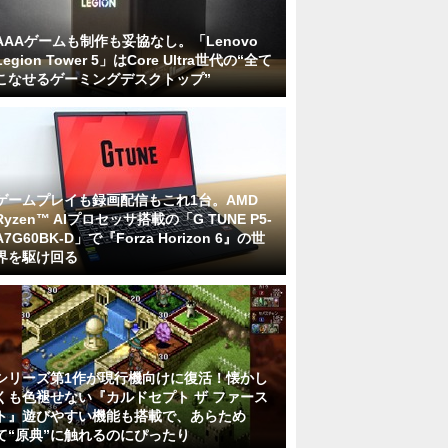
AAAゲームも制作も妥協なし。「Lenovo
Legion Tower 5」はCore Ultra世代の“全て
こなせるゲーミングデスクトップ”
ゲームプレイも録画配信もこれ1台。AMD
Ryzen™ AIプロセッサ搭載の「G TUNE P5-
A7G60BK-D」で『Forza Horizon 6』の世
界を駆け回る
シリーズ第1作が現行機向けに復活！懐かし
くも色褪せない『カルドセプト ザ ファース
ト』遊びやすい機能も搭載で、あらため
て“原典”に触れるのにぴったり