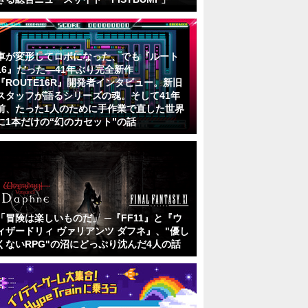
車が変形してロボになった、でも『ルート
16』だった―41年ぶり完全新作
『ROUTE16R』開発者インタビュー。新旧
スタッフが語るシリーズの魂。そして41年
前、たった1人のために手作業で直した世界
に1本だけの“幻のカセット”の話
「冒険は楽しいものだ」 ─『FF11』と『ウ
ィザードリィ ヴァリアンツ ダフネ』、"優し
くないRPG"の沼にどっぷり沈んだ4人の話