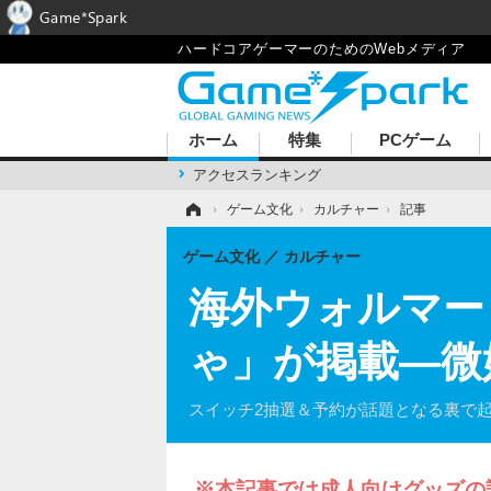
Game*Spark
ハードコアゲーマーのためのWebメディア
ホーム
特集
PCゲーム
アクセスランキング
ホーム
›
ゲーム文化
›
カルチャー
›
記事
ゲーム文化
カルチャー
海外ウォルマー
ゃ」が掲載―微
スイッチ2抽選＆予約が話題となる裏で
※本記事では成人向けグッズの