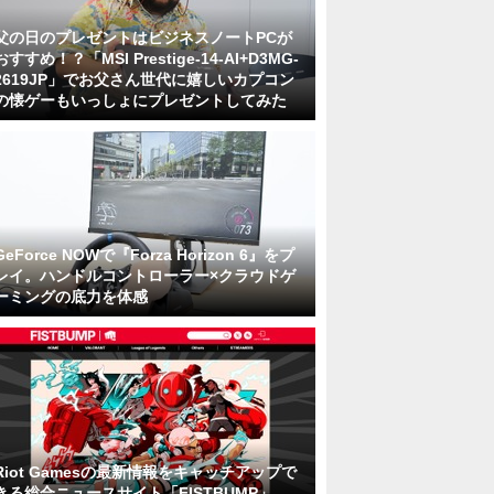
父の日のプレゼントはビジネスノートPCが
おすすめ！？「MSI Prestige-14-AI+D3MG-
2619JP」でお父さん世代に嬉しいカプコン
の懐ゲーもいっしょにプレゼントしてみた
GeForce NOWで『Forza Horizon 6』をプ
レイ。ハンドルコントローラー×クラウドゲ
ーミングの底力を体感
Riot Gamesの最新情報をキャッチアップで
きる総合ニュースサイト「FISTBUMP」