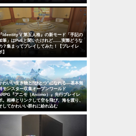
『Identity V 第五人格』の新モード「手記の
加筆」はPvEと聞いたけれど……実際どうな
の？集まってプレイしてみた！【プレイレ
ポ】
かわいい生き物と"ひとつ"になれる―基本無
料モンスター収集オープンワールド
ARPG『アニモ（Aniimo）』先行プレイレ
ポ。相棒とリンクして空を飛び、海を渡り、
そしてかわいい群れに紛れ込む