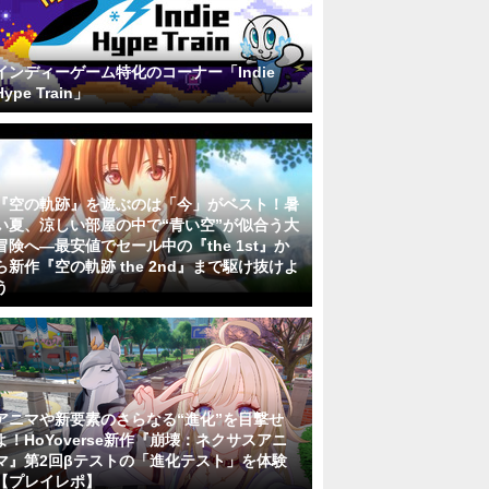
インディーゲーム特化のコーナー「Indie
Hype Train」
『空の軌跡』を遊ぶのは「今」がベスト！暑
い夏、涼しい部屋の中で“青い空”が似合う大
冒険へ―最安値でセール中の『the 1st』か
ら新作『空の軌跡 the 2nd』まで駆け抜けよ
う
アニマや新要素のさらなる“進化”を目撃せ
よ！HoYoverse新作『崩壊：ネクサスアニ
マ』第2回βテストの「進化テスト」を体験
【プレイレポ】