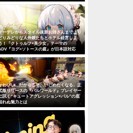
クーデレからスタイル抜群お姉さんまでより
どりみどりな人外娘たちとホテル経営しよ
う！「クトゥルフ×美少女」テーマの
ADV『ヨグ=ソトースの庭』が日本語対応
かわいい…だからこそ、いじめたくなる。正
式版リリースの『パルワールド』プレイヤー
に訊く“キュートアグレッション×パル”の底
知れぬ魅力とは