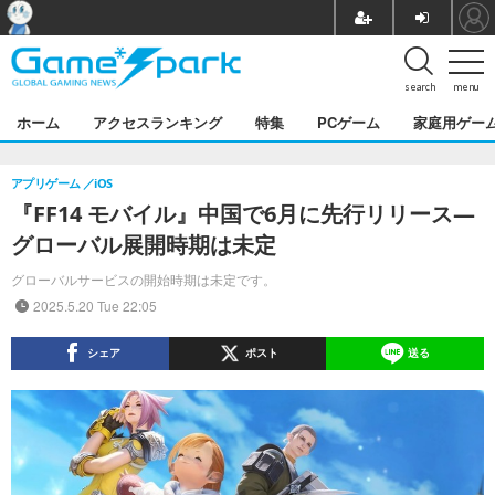
search
menu
ホーム
アクセスランキング
特集
PCゲーム
家庭用ゲー
アプリゲーム
iOS
『FF14 モバイル』中国で6月に先行リリース―
グローバル展開時期は未定
グローバルサービスの開始時期は未定です。
2025.5.20 Tue 22:05
シェア
ポスト
送る