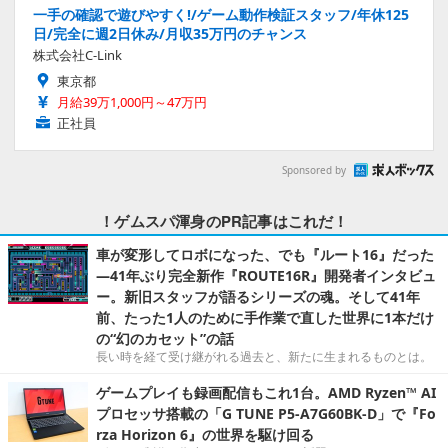
一手の確認で遊びやすく!/ゲーム動作検証スタッフ/年休125
日/完全に週2日休み/月収35万円のチャンス
株式会社C-Link
東京都
月給39万1,000円～47万円
正社員
Sponsored by
！ゲムスパ渾身のPR記事はこれだ！
車が変形してロボになった、でも『ルート16』だった
―41年ぶり完全新作『ROUTE16R』開発者インタビュ
ー。新旧スタッフが語るシリーズの魂。そして41年
前、たった1人のために手作業で直した世界に1本だけ
の“幻のカセット”の話
長い時を経て受け継がれる過去と、新たに生まれるものとは。
ゲームプレイも録画配信もこれ1台。AMD Ryzen™ AI
プロセッサ搭載の「G TUNE P5-A7G60BK-D」で『Fo
rza Horizon 6』の世界を駆け回る