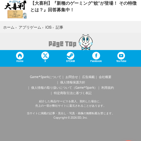
【大喜利】『新種のゲーミング“蚊”が登場！ その特徴
とは？』回答募集中！
記事
ホーム
›
アプリゲーム
›
iOS
›
Home
X
STEAM
Facebook
YouTube
Game*Sparkについて
お問合せ
広告掲載
会社概要
個人情報保護方針
個人情報の取り扱いについて（Game*Spark）
利用規約
特定商取引法に基づく表記
紹介した商品/サービスを購入、契約した場合に、
売上の一部が弊社サイトに還元されることがあります。
当サイトに掲載の記事・見出し・写真・画像の無断転載を禁じます。
Copyright © 2026 IID, Inc.