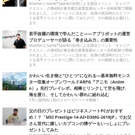
4GamerとGame*Sparkの合同による就活イベント「キャリア
クエスト」の第4回が東京都立産業貿易センター浜松町館で開催
されました。このイベントに合わせ、自身の就活時のエピソー
ドを若手クリエイターに聞いてみたので、その模様をお届けし
ます。
若手抜擢の環境で学んだこと――アプリボットの運営
プロデューサーが語る「巻き込み力」の重要性
4GamerとGame*Sparkの合同による就活イベント「キャリア
クエスト」の第4回が東京都立産業貿易センター浜松町館で開催
されました。このイベントに合わせ、自身の就活時のエピソー
ドを若手クリエイターに聞いてみたので、その模様をお届けし
ます。
かわいい生き物と"ひとつ"になれる―基本無料モンス
ター収集オープンワールドARPG『アニモ（Aniim
o）』先行プレイレポ。相棒とリンクして空を飛び、
海を渡り、そしてかわいい群れに紛れ込む
7月に国内向け初のクローズドベータ開催！
父の日のプレゼントはビジネスノートPCがおすす
め！？「MSI Prestige-14-AI+D3MG-2619JP」でお父
さん世代に嬉しいカプコンの懐ゲーもいっしょにプレ
ゼントしてみた