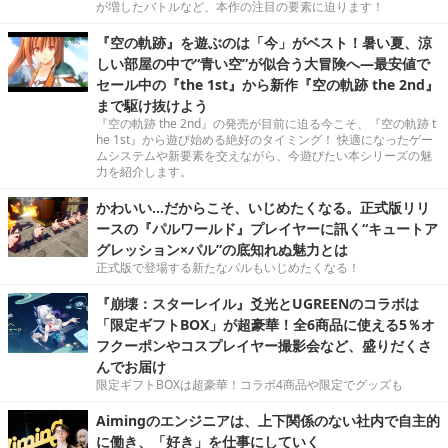
が増したバトルなど、本作の注目の要素に迫ります！
『空の軌跡』を遊ぶのは「今」がベスト！暑い夏、涼
しい部屋の中で“青い空”が似合う大冒険へ―最安値で
セール中の『the 1st』から新作『空の軌跡 the 2nd』
まで駆け抜けよう
『空の軌跡 the 2nd』の発売が目前に迫る今こそ、『空の軌跡 t
he 1st』から遊び始める絶好のタイミング！ 快適になったゲー
ムシステムや新要素を交えながら、今遊びたい本シリーズの魅
力を紹介します。
かわいい…だからこそ、いじめたくなる。正式版リリ
ースの『パルワールド』プレイヤーに訊く“キュートア
グレッション×パル”の底知れぬ魅力とは
正式版で登場する新たなパルもいじめたくなる！
『崩壊：スターレイル』爻光とUGREENのコラボは
「限定ギフトBOX」が超豪華！全6商品に使える5％オ
フクーポンやコスプレイヤー撮影会など、盛りだくさ
んでお届け
限定ギフトBOXは超豪華！コラボ4商品や限定でグッズも
Aimingのエンジニアは、上下関係のない社内で自主的
に働き、「好き」を仕事にしていく