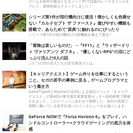
ゲーム＆制作の拠点となるノートPCで話題のレースタイトルを
プレイ。放熱性能もチェックしました！
シリーズ第1作が現行機向けに復活！懐かしくも色褪せ
ない『カルドセプト ザ ファースト』遊びやすい機能も
搭載で、あらためて“原典”に触れるのにぴったり
シリーズ第1作が現行機向けの新機能を備えて復活！
「冒険は楽しいものだ」 ─『FF11』と『ウィザードリ
ィ ヴァリアンツ ダフネ』、"優しくないRPG"の沼にど
っぷり沈んだ4人の話
ふたつの沼の住人たちが語る奥深さとは。
【キャリアクエスト】ゲーム作りを仕事にするという
こと。セガの若手の事例に見る，ゲームプログラマと
いう働き方
Game*Sparkと4Gamerの合同による就活イベント「キャリア
クエスト」の第4回が東京都立産業貿易センター浜松町館で開催
されました。このイベントに合わせて取材した、各社の現場で
実際に働いている若手社員へのインタビューをお届けします。
GeForce NOWで『Forza Horizon 6』をプレイ。ハ
ンドルコントローラー×クラウドゲーミングの底力を体
感