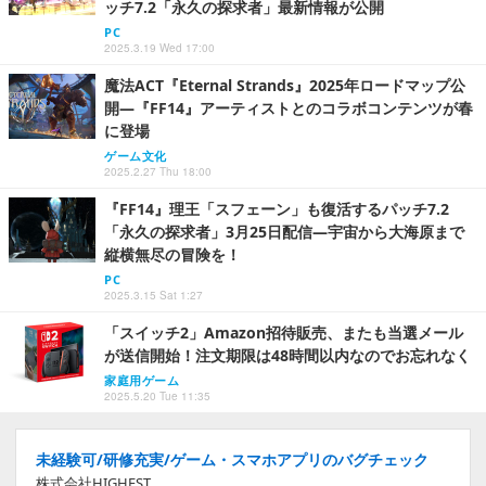
ッチ7.2「永久の探求者」最新情報が公開
PC
2025.3.19 Wed 17:00
魔法ACT『Eternal Strands』2025年ロードマップ公
開―『FF14』アーティストとのコラボコンテンツが春
に登場
ゲーム文化
2025.2.27 Thu 18:00
『FF14』理王「スフェーン」も復活するパッチ7.2
「永久の探求者」3月25日配信―宇宙から大海原まで
縦横無尽の冒険を！
PC
2025.3.15 Sat 1:27
「スイッチ2」Amazon招待販売、またも当選メール
が送信開始！注文期限は48時間以内なのでお忘れなく
家庭用ゲーム
2025.5.20 Tue 11:35
未経験可/研修充実/ゲーム・スマホアプリのバグチェック
株式会社HIGHEST