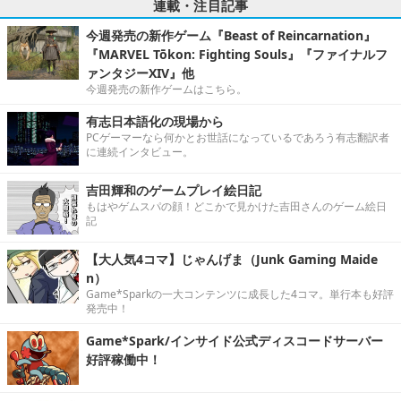
連載・注目記事
今週発売の新作ゲーム『Beast of Reincarnation』
『MARVEL Tōkon: Fighting Souls』『ファイナルフ
ァンタジーXIV』他
今週発売の新作ゲームはこちら。
有志日本語化の現場から
PCゲーマーなら何かとお世話になっているであろう有志翻訳者
に連続インタビュー。
吉田輝和のゲームプレイ絵日記
もはやゲムスパの顔！どこかで見かけた吉田さんのゲーム絵日
記
【大人気4コマ】じゃんげま（Junk Gaming Maide
n）
Game*Sparkの一大コンテンツに成長した4コマ。単行本も好評
発売中！
Game*Spark/インサイド公式ディスコードサーバー
好評稼働中！