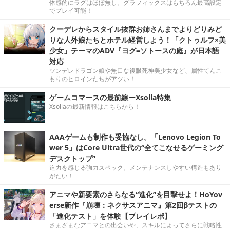
体感的にラグはほぼ無し。グラフィックスはもちろん最高設定
でプレイ可能！
クーデレからスタイル抜群お姉さんまでよりどりみど
りな人外娘たちとホテル経営しよう！「クトゥルフ×美
少女」テーマのADV『ヨグ=ソトースの庭』が日本語
対応
ツンデレドラゴン娘や無口な複眼死神美少女など、属性てんこ
もりのヒロインたちがアツい！
ゲームコマースの最前線ーXsolla特集
Xsollaの最新情報はこちらから！
AAAゲームも制作も妥協なし。「Lenovo Legion To
wer 5」はCore Ultra世代の“全てこなせるゲーミング
デスクトップ”
迫力を感じる強力スペック。メンテナンスしやすい構造もあり
がたい！
アニマや新要素のさらなる“進化”を目撃せよ！HoYov
erse新作『崩壊：ネクサスアニマ』第2回βテストの
「進化テスト」を体験【プレイレポ】
さまざまなアニマとの出会いや、スキルによってさらに戦略性