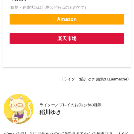
(価格・在庫状況は記事公開時点のものです)
Amazon
楽天市場
《
ライター:稲川ゆき
,
編集:H.Laameche
》
ライター／プレイのお供は柿の種派
稲川ゆき
ゲームの楽しさに目覚めたのは25歳過ぎてからの超遅咲き。人やら