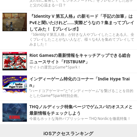
父の日に奮発して「ビジネスノートPC」をプレゼントした息子
と父の心温まる一日？
『Identity V 第五人格』の新モード「手記の加筆」は
PvEと聞いたけれど……実際どうなの？集まってプレイ
してみた！【プレイレポ】
『Identity V 第五人格』が好きな人やプレイしたことある人、全
くプレイしたことがない人など、様々な4人を集めてプレイして
みました！
Riot Gamesの最新情報をキャッチアップできる総合
ニュースサイト「FISTBUMP」
サイトの運営はGame*Spark！
インディーゲーム特化のコーナー「Indie Hype Trai
n」
“ハードコアゲーマー”と“インディーゲーム”を繋げることを目的
としたGame*Spark特別企画。
THQノルディック特集ページでゲムスパのオススメと
最新情報をチェックしよう
今最もホットな海外パブリッシャー THQ Nordicを徹底特集！
iOSアクセスランキング