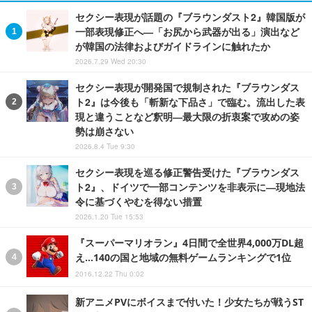
セクシー表現が話題の『ブラウンダスト2』韓国版が
一部表現修正へ―「お尻から武器が出る」演出など
が韓国の法律およびガイドラインに触れたか
2026.7.29 Wed 20:30
セクシー表現が開発国で規制された『ブラウンダス
ト2』は今後も「斬新な下品さ」で臨む。流出した表
現と違うことなど釈明―最大限の折衷案で攻めの姿
勢は崩さない
2026.8.4 Tue 9:30
セクシー表現を巡る修正警告受けた『ブラウンダス
ト2』、ドイツで一部コンテンツを非表示に―現地法
令に基づくやむを得ない措置
2026.1.20 Tue 15:53
『スーパーマリオラン』4日間で全世界4,000万DL超
え…140の国と地域の無料ゲームランキングで1位
2016.12.22 Thu 0:02
新アニメPVにボイスまで付いた！少女たちが戦うST