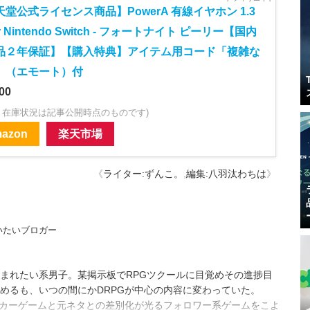
堂公式ライセンス商品】PowerA 有線イヤホン 1.3
or Nintendo Switch - フォートナイト ピーリー【国内
品２年保証】【購入特典】アイテム用コード「複雑な
」（エモート）付
00
・在庫状況は記事公開時点のものです)
azon
楽天市場
《
ライター:ずんこ。
,
編集:八羽汰わちは
》
いたいブロガー
まれたい系男子。某掲示板でRPGツクールに目覚めその進捗目
めるも、いつの間にかDRPGが中心の内容に変わっていた。
ーカーゲームと元ネタとの差別化が光るフォロワー系ゲームをこよ