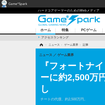
Game*Spark
ハードコアゲーマーのためのWebメディア
ホーム
特集
PCゲーム
アクセスランキング
ホーム
›
ニュース
›
ゲーム業界
›
記事
ニュース
ゲーム業界
『フォートナイ
ーに約2,500
し
チートの代償、約2,500万円。