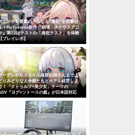
アニマや新要素のさらなる“進化”を目撃せ
よ！HoYoverse新作『崩壊：ネクサスアニ
マ』第2回βテストの「進化テスト」を体験
【プレイレポ】
クーデレからスタイル抜群お姉さんまでより
どりみどりな人外娘たちとホテル経営しよ
う！「クトゥルフ×美少女」テーマの
ADV『ヨグ=ソトースの庭』が日本語対応
GeForce NOWで『Forza Horizon 6』をプ