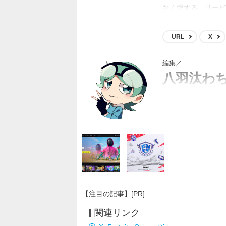
なく愛する。サービ
会優勝という凄いん
URL
X
編集／
八羽汰わ
はちわたわちは（回文
【注目の記事】[PR]
関連リンク