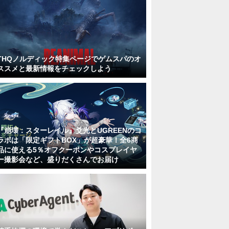
THQノルディック特集ページでゲムスパのオ
ススメと最新情報をチェックしよう
『崩壊：スターレイル』爻光とUGREENのコ
ラボは「限定ギフトBOX」が超豪華！全6商
品に使える5％オフクーポンやコスプレイヤ
ー撮影会など、盛りだくさんでお届け