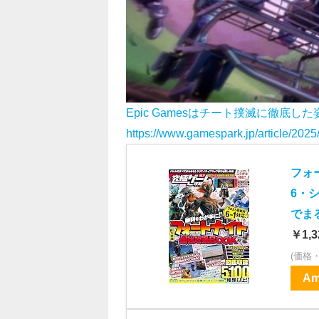
Epic Gamesはチート撲滅に徹底
https://www.gamespark.jp/article/202
フォ
6・シ
でまる
￥1,3
(価格
Am