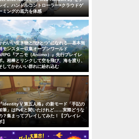
レイ。ハンドルコントローラー×クラウドゲ
ーミングの底力を体感
かわいい生き物と"ひとつ"になれる―基本無
料モンスター収集オープンワールド
ARPG『アニモ（Aniimo）』先行プレイレ
ポ。相棒とリンクして空を飛び、海を渡り、
そしてかわいい群れに紛れ込む
『Identity V 第五人格』の新モード「手記の
加筆」はPvEと聞いたけれど……実際どうな
の？集まってプレイしてみた！【プレイレ
ポ】