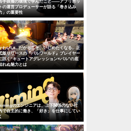
若手抜擢の環境で学んだこと――アプリボッ
トの運営プロデューサーが語る「巻き込み
力」の重要性
かわいい…だからこそ、いじめたくなる。正
式版リリースの『パルワールド』プレイヤー
に訊く“キュートアグレッション×パル”の底
知れぬ魅力とは
Aimingのエンジニアは、上下関係のない社
内で自主的に働き、「好き」を仕事にしてい
く