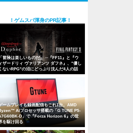
！ゲムスパ渾身のPR記事！
「冒険は楽しいものだ」 ─『FF11』と『ウ
ィザードリィ ヴァリアンツ ダフネ』、"優し
くないRPG"の沼にどっぷり沈んだ4人の話
ゲームプレイも録画配信もこれ1台。AMD
Ryzen™ AIプロセッサ搭載の「G TUNE P5-
A7G60BK-D」で『Forza Horizon 6』の世
界を駆け回る