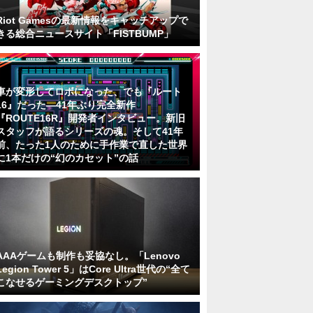
Riot Gamesの最新情報をキャッチアップで
きる総合ニュースサイト「FISTBUMP」
車が変形してロボになった、でも『ルート
16』だった―41年ぶり完全新作
『ROUTE16R』開発者インタビュー。新旧
スタッフが語るシリーズの魂。そして41年
前、たった1人のために手作業で直した世界
に1本だけの“幻のカセット”の話
AAAゲームも制作も妥協なし。「Lenovo
Legion Tower 5」はCore Ultra世代の“全て
こなせるゲーミングデスクトップ”