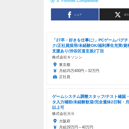
X: Fortnite Competitive
シェア
ポ
「27卒・好きを仕事に!」PCゲームバグチ
ク/正社員採用/未経験OK/福利厚生充実/資
支援あり/渋谷区道玄坂2丁目
株式会社キソシン
東京都
月給25万400円～32万円
正社員
ゲームシステム調整スタッフ/テスト確認
タ入力補助/未経験歓迎/完全週休2日制・月
以上可
株式会社大斗
大阪府
月給29万円～40万円