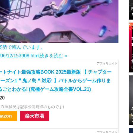
した姿勢で臨んでいます。
5/06/12/153908.html
続きを読む »
ートナイト最強攻略BOOK 2025最新版 【 チャプター
ーズン1 ❝ 鬼ノ島 ❞ 対応! 】バトルからゲーム作りま
ごとわかる! (究極ゲーム攻略全書VOL.21)
20
・在庫状況は記事公開時点のものです)
azon
楽天市場