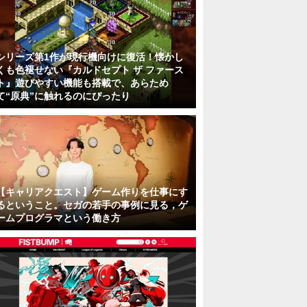
シリーズ第1作が現行機向けに復活！懐かし
くも色褪せない『カルドセプト ザ ファース
ト』遊びやすい機能も搭載で、あらため
て“原典”に触れるのにぴったり
【キャリアクエスト】ゲーム作りを仕事にす
るということ。セガの若手の事例に見る，ゲ
ームプログラマという働き方