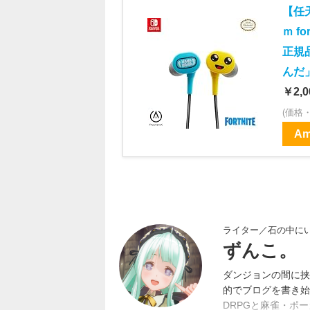
【任天
ｍ f
正規
んだ
￥2,0
(価格
Am
ライター／石の中に
ずんこ。
ダンジョンの間に挟
的でブログを書き始
DRPGと麻雀・ポ