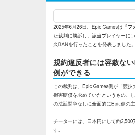
2025年6月26日、Epic Gamesは
『フ
た裁判に勝訴し、該当プレイヤーに
1
久BAN
を行ったことを発表しました
規約違反者には容赦ないE
例ができる
この裁判は、Epic Games側が
損害賠償を求めていたというもの。
の法廷闘争なしに全面的にEpic側の
チーターには、日本円にして約2,5
す。