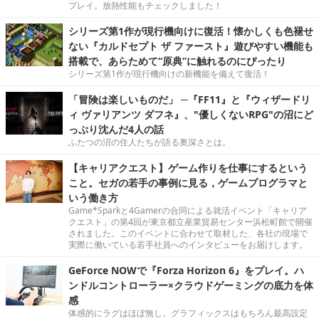
プレイ。放熱性能もチェックしました！
シリーズ第1作が現行機向けに復活！懐かしくも色褪せ
ない『カルドセプト ザ ファースト』遊びやすい機能も
搭載で、あらためて“原典”に触れるのにぴったり
シリーズ第1作が現行機向けの新機能を備えて復活！
「冒険は楽しいものだ」 ─『FF11』と『ウィザードリ
ィ ヴァリアンツ ダフネ』、"優しくないRPG"の沼にど
っぷり沈んだ4人の話
ふたつの沼の住人たちが語る奥深さとは。
【キャリアクエスト】ゲーム作りを仕事にするという
こと。セガの若手の事例に見る，ゲームプログラマと
いう働き方
Game*Sparkと4Gamerの合同による就活イベント「キャリア
クエスト」の第4回が東京都立産業貿易センター浜松町館で開催
されました。このイベントに合わせて取材した、各社の現場で
実際に働いている若手社員へのインタビューをお届けします。
GeForce NOWで『Forza Horizon 6』をプレイ。ハ
ンドルコントローラー×クラウドゲーミングの底力を体
感
体感的にラグはほぼ無し。グラフィックスはもちろん最高設定