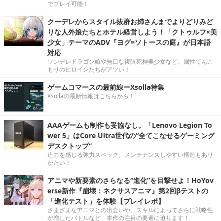
でプレイ可能！
クーデレからスタイル抜群お姉さんまでよりどりみど
りな人外娘たちとホテル経営しよう！「クトゥルフ×美
少女」テーマのADV『ヨグ=ソトースの庭』が日本語
対応
ツンデレドラゴン娘や無口な複眼死神美少女など、属性てんこ
もりのヒロインたちがアツい！
ゲームコマースの最前線ーXsolla特集
Xsollaの最新情報はこちらから！
AAAゲームも制作も妥協なし。「Lenovo Legion To
wer 5」はCore Ultra世代の“全てこなせるゲーミング
デスクトップ”
迫力を感じる強力スペック。メンテナンスしやすい構造もあり
がたい！
アニマや新要素のさらなる“進化”を目撃せよ！HoYov
erse新作『崩壊：ネクサスアニマ』第2回βテストの
「進化テスト」を体験【プレイレポ】
さまざまなアニマとの出会いや、スキルによってさらに戦略性
が増したバトルなど、本作の注目の要素に迫ります！