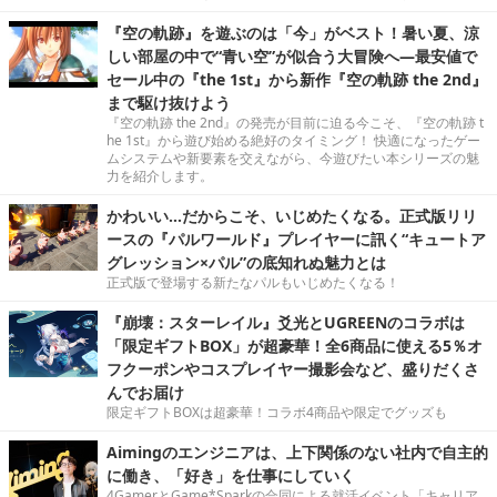
『空の軌跡』を遊ぶのは「今」がベスト！暑い夏、涼
しい部屋の中で“青い空”が似合う大冒険へ―最安値で
セール中の『the 1st』から新作『空の軌跡 the 2nd』
まで駆け抜けよう
『空の軌跡 the 2nd』の発売が目前に迫る今こそ、『空の軌跡 t
he 1st』から遊び始める絶好のタイミング！ 快適になったゲー
ムシステムや新要素を交えながら、今遊びたい本シリーズの魅
力を紹介します。
かわいい…だからこそ、いじめたくなる。正式版リリ
ースの『パルワールド』プレイヤーに訊く“キュートア
グレッション×パル”の底知れぬ魅力とは
正式版で登場する新たなパルもいじめたくなる！
『崩壊：スターレイル』爻光とUGREENのコラボは
「限定ギフトBOX」が超豪華！全6商品に使える5％オ
フクーポンやコスプレイヤー撮影会など、盛りだくさ
んでお届け
限定ギフトBOXは超豪華！コラボ4商品や限定でグッズも
Aimingのエンジニアは、上下関係のない社内で自主的
に働き、「好き」を仕事にしていく
4GamerとGame*Sparkの合同による就活イベント「キャリア