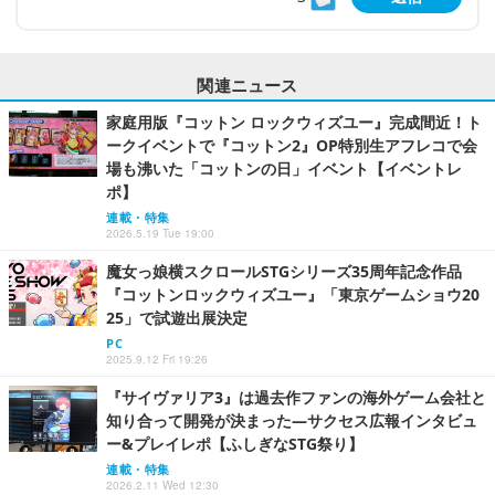
関連ニュース
家庭用版『コットン ロックウィズユー』完成間近！ト
ークイベントで『コットン2』OP特別生アフレコで会
場も沸いた「コットンの日」イベント【イベントレ
ポ】
連載・特集
2026.5.19 Tue 19:00
魔女っ娘横スクロールSTGシリーズ35周年記念作品
『コットンロックウィズユー』「東京ゲームショウ20
25」で試遊出展決定
PC
2025.9.12 Fri 19:26
『サイヴァリア3』は過去作ファンの海外ゲーム会社と
知り合って開発が決まった―サクセス広報インタビュ
ー&プレイレポ【ふしぎなSTG祭り】
連載・特集
2026.2.11 Wed 12:30