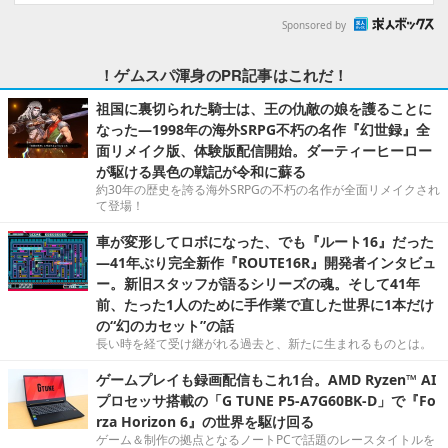
Sponsored by
！ゲムスパ渾身のPR記事はこれだ！
祖国に裏切られた騎士は、王の仇敵の娘を護ることに
なった―1998年の海外SRPG不朽の名作『幻世録』全
面リメイク版、体験版配信開始。ダーティーヒーロー
が駆ける異色の戦記が令和に蘇る
約30年の歴史を誇る海外SRPGの不朽の名作が全面リメイクされ
て登場！
車が変形してロボになった、でも『ルート16』だった
―41年ぶり完全新作『ROUTE16R』開発者インタビュ
ー。新旧スタッフが語るシリーズの魂。そして41年
前、たった1人のために手作業で直した世界に1本だけ
の“幻のカセット”の話
長い時を経て受け継がれる過去と、新たに生まれるものとは。
ゲームプレイも録画配信もこれ1台。AMD Ryzen™ AI
プロセッサ搭載の「G TUNE P5-A7G60BK-D」で『Fo
rza Horizon 6』の世界を駆け回る
ゲーム＆制作の拠点となるノートPCで話題のレースタイトルを