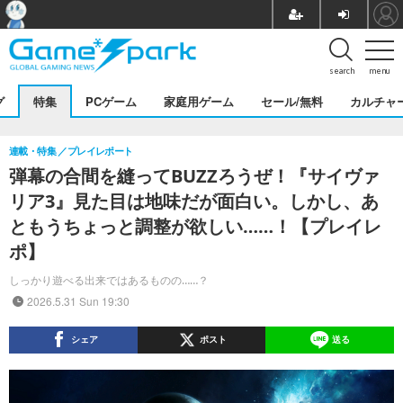
search
menu
グ
特集
PCゲーム
家庭用ゲーム
セール/無料
カルチャ
連載・特集
プレイレポート
弾幕の合間を縫ってBUZZろうぜ！『サイヴァ
リア3』見た目は地味だが面白い。しかし、あ
ともうちょっと調整が欲しい……！【プレイレ
ポ】
しっかり遊べる出来ではあるものの……？
2026.5.31 Sun 19:30
シェア
ポスト
送る