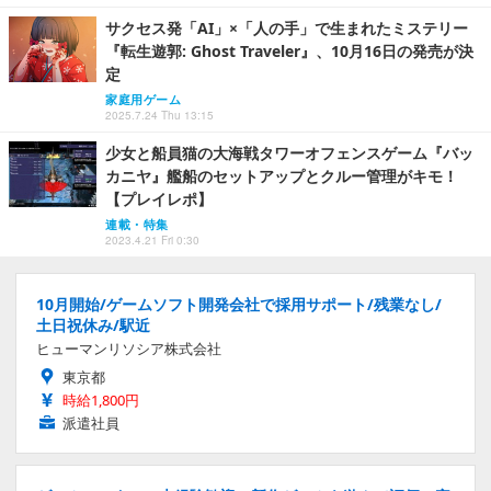
サクセス発「AI」×「人の手」で生まれたミステリー
『転生遊郭: Ghost Traveler』、10月16日の発売が決
定
家庭用ゲーム
2025.7.24 Thu 13:15
少女と船員猫の大海戦タワーオフェンスゲーム『バッ
カニヤ』艦船のセットアップとクルー管理がキモ！
【プレイレポ】
連載・特集
2023.4.21 Fri 0:30
10月開始/ゲームソフト開発会社で採用サポート/残業なし/
土日祝休み/駅近
ヒューマンリソシア株式会社
東京都
時給1,800円
派遣社員