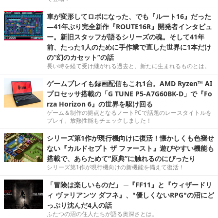
車が変形してロボになった、でも『ルート16』だった
―41年ぶり完全新作『ROUTE16R』開発者インタビュ
ー。新旧スタッフが語るシリーズの魂。そして41年
前、たった1人のために手作業で直した世界に1本だけ
の“幻のカセット”の話
長い時を経て受け継がれる過去と、新たに生まれるものとは。
ゲームプレイも録画配信もこれ1台。AMD Ryzen™ AI
プロセッサ搭載の「G TUNE P5-A7G60BK-D」で『Fo
rza Horizon 6』の世界を駆け回る
ゲーム＆制作の拠点となるノートPCで話題のレースタイトルを
プレイ。放熱性能もチェックしました！
シリーズ第1作が現行機向けに復活！懐かしくも色褪せ
ない『カルドセプト ザ ファースト』遊びやすい機能も
搭載で、あらためて“原典”に触れるのにぴったり
シリーズ第1作が現行機向けの新機能を備えて復活！
「冒険は楽しいものだ」 ─『FF11』と『ウィザードリ
ィ ヴァリアンツ ダフネ』、"優しくないRPG"の沼にど
っぷり沈んだ4人の話
ふたつの沼の住人たちが語る奥深さとは。