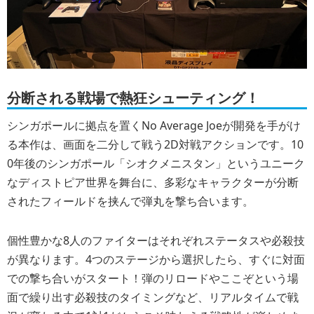
分断される戦場で熱狂シューティング！
シンガポールに拠点を置くNo Average Joeが開発を手がけ
る本作は、画面を二分して戦う2D対戦アクションです。10
0年後のシンガポール「シオクメニスタン」というユニーク
なディストピア世界を舞台に、多彩なキャラクターが分断
されたフィールドを挟んで弾丸を撃ち合います。
個性豊かな8人のファイターはそれぞれステータスや必殺技
が異なります。4つのステージから選択したら、すぐに対面
での撃ち合いがスタート！弾のリロードやここぞという場
面で繰り出す必殺技のタイミングなど、リアルタイムで戦