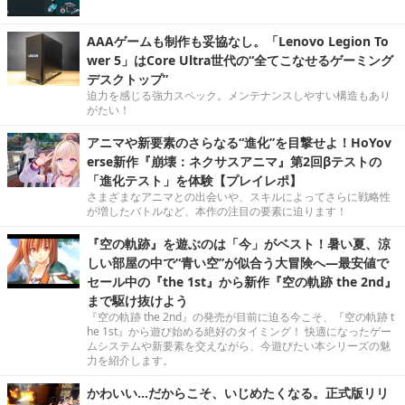
AAAゲームも制作も妥協なし。「Lenovo Legion To
wer 5」はCore Ultra世代の“全てこなせるゲーミング
デスクトップ”
迫力を感じる強力スペック。メンテナンスしやすい構造もあり
がたい！
アニマや新要素のさらなる“進化”を目撃せよ！HoYov
erse新作『崩壊：ネクサスアニマ』第2回βテストの
「進化テスト」を体験【プレイレポ】
さまざまなアニマとの出会いや、スキルによってさらに戦略性
が増したバトルなど、本作の注目の要素に迫ります！
『空の軌跡』を遊ぶのは「今」がベスト！暑い夏、涼
しい部屋の中で“青い空”が似合う大冒険へ―最安値で
セール中の『the 1st』から新作『空の軌跡 the 2nd』
まで駆け抜けよう
『空の軌跡 the 2nd』の発売が目前に迫る今こそ、『空の軌跡 t
he 1st』から遊び始める絶好のタイミング！ 快適になったゲー
ムシステムや新要素を交えながら、今遊びたい本シリーズの魅
力を紹介します。
かわいい…だからこそ、いじめたくなる。正式版リリ