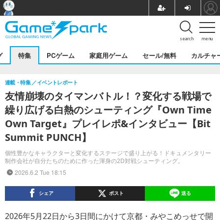
search
menu
グ
特集
PCゲーム
家庭用ゲーム
セール/無料
カルチャ
連載・特集
イベントレポート
友情崩壊のタイマンバトル！？変化する戦場で
繰り広げる白熱のシューティング『Own Time
Own Target』プレイレポ&インタビュー【Bit
Summit PUNCH】
個性豊かなキャラクターと変化するステージで盛り上がる！ドキュメンタリー
制作会社が自分たちのために作った渾身の2D対戦シューティング。
2026.6.2 Tue 18:15
シェア
ポスト
送る
2026年5月22日から3日間にかけて京都・みやこめっせで開