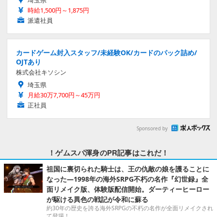
埼玉県
時給1,500円～1,875円
派遣社員
カードゲーム封入スタッフ/未経験OK/カードのパック詰め/
OJTあり
株式会社キソシン
埼玉県
月給30万7,700円～45万円
正社員
Sponsored by
！ゲムスパ渾身のPR記事はこれだ！
祖国に裏切られた騎士は、王の仇敵の娘を護ることに
なった―1998年の海外SRPG不朽の名作『幻世録』全
面リメイク版、体験版配信開始。ダーティーヒーロー
が駆ける異色の戦記が令和に蘇る
約30年の歴史を誇る海外SRPGの不朽の名作が全面リメイクされ
て登場！