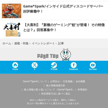
Game*Spark/インサイド公式ディスコードサーバー
好評稼働中！
【大喜利】『新種のゲーミング“蚊”が登場！ その特徴
とは？』回答募集中！
記事
ホーム
›
連載・特集
›
イベントレポート
›
Home
X
STEAM
Facebook
YouTube
Game*Sparkについて
お問合せ
広告掲載
会社概要
個人情報保護方針
個人情報の取り扱いについて（Game*Spark）
利用規約
特定商取引法に基づく表記
紹介した商品/サービスを購入、契約した場合に、
売上の一部が弊社サイトに還元されることがあります。