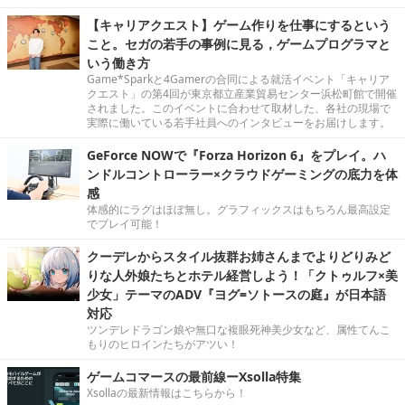
【キャリアクエスト】ゲーム作りを仕事にするという
こと。セガの若手の事例に見る，ゲームプログラマと
いう働き方
Game*Sparkと4Gamerの合同による就活イベント「キャリア
クエスト」の第4回が東京都立産業貿易センター浜松町館で開催
されました。このイベントに合わせて取材した、各社の現場で
実際に働いている若手社員へのインタビューをお届けします。
GeForce NOWで『Forza Horizon 6』をプレイ。ハ
ンドルコントローラー×クラウドゲーミングの底力を体
感
体感的にラグはほぼ無し。グラフィックスはもちろん最高設定
でプレイ可能！
クーデレからスタイル抜群お姉さんまでよりどりみど
りな人外娘たちとホテル経営しよう！「クトゥルフ×美
少女」テーマのADV『ヨグ=ソトースの庭』が日本語
対応
ツンデレドラゴン娘や無口な複眼死神美少女など、属性てんこ
もりのヒロインたちがアツい！
ゲームコマースの最前線ーXsolla特集
Xsollaの最新情報はこちらから！