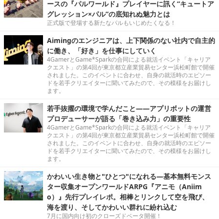
ースの『パルワールド』プレイヤーに訊く“キュートア
グレッション×パル”の底知れぬ魅力とは
正式版で登場する新たなパルもいじめたくなる！
Aimingのエンジニアは、上下関係のない社内で自主的
に働き、「好き」を仕事にしていく
4GamerとGame*Sparkの合同による就活イベント「キャリア
クエスト」の第4回が東京都立産業貿易センター浜松町館で開催
されました。このイベントに合わせ、自身の就活時のエピソー
ドを若手クリエイターに聞いてみたので、その模様をお届けし
ます。
若手抜擢の環境で学んだこと――アプリボットの運営
プロデューサーが語る「巻き込み力」の重要性
4GamerとGame*Sparkの合同による就活イベント「キャリア
クエスト」の第4回が東京都立産業貿易センター浜松町館で開催
されました。このイベントに合わせ、自身の就活時のエピソー
ドを若手クリエイターに聞いてみたので、その模様をお届けし
ます。
かわいい生き物と"ひとつ"になれる―基本無料モンス
ター収集オープンワールドARPG『アニモ（Aniim
o）』先行プレイレポ。相棒とリンクして空を飛び、
海を渡り、そしてかわいい群れに紛れ込む
7月に国内向け初のクローズドベータ開催！