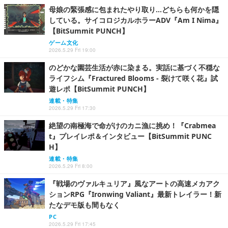
母娘の緊張感に包まれたやり取り…どちらも何かを隠
している。サイコロジカルホラーADV『Am I Nima』
【BitSummit PUNCH】
ゲーム文化
2026.5.29 Fri 19:00
のどかな園芸生活が赤に染まる。実話に基づく不穏な
ライフシム『Fractured Blooms - 裂けて咲く花』試
遊レポ【BitSummit PUNCH】
連載・特集
2026.5.29 Fri 17:30
絶望の南極海で命がけのカニ漁に挑め！『Crabmea
t』プレイレポ＆インタビュー【BitSummit PUNC
H】
連載・特集
2026.5.29 Fri 8:00
『戦場のヴァルキュリア』風なアートの高速メカアク
ションRPG『Ironwing Valiant』最新トレイラー！新
たなデモ版も間もなく
PC
2026.5.29 Fri 17:45