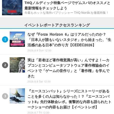
THQノルディック特集ページでゲムスパのオススメと
最新情報をチェックしよう
今最もホットな海外パブリッシャー THQ Nordicを徹底特集！
イベントレポートアクセスランキング
なぜ『Forza Horizon 6』はリアルだったのか？
「日本人が誰もいないスタジオ」から始まった、“生
活感のある日本"の作り方【CEDEC2026】
2026.8.9 Sun 12:00
実は「若者ほど著作権意識が高い」んですよ！―カ
プコンとコンピュータソフトウェア著作権協会のイ
ベントで「ゲームの音作り」と「著作権」を学んで
きた
2026.8.8 Sat 12:00
『エースコンバット』シリーズにストーリーがある
ことを多くの人は知らなかった！？『エースコンバ
ット8』先行体験会レポ。衝撃的な内容も語られたト
ークショーの内容もお届け【イベントレポ】
2026.8.7 Fri 12:30