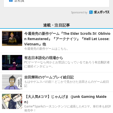
正社員
Sponsored by
連載・注目記事
今週発売の新作ゲーム『The Elder Scrolls IV: Oblivio
n Remastered』『アークナイツ』『Hell Let Loose:
Vietnam』他
今週発売の新作ゲームはこちら。
有志日本語化の現場から
PCゲーマーなら何かとお世話になっているであろう有志翻訳者
に連続インタビュー。
吉田輝和のゲームプレイ絵日記
もはやゲムスパの顔！どこかで見かけた吉田さんのゲーム絵日
記
【大人気4コマ】じゃんげま（Junk Gaming Maide
n）
Game*Sparkの一大コンテンツに成長した4コマ。単行本も好評
発売中！