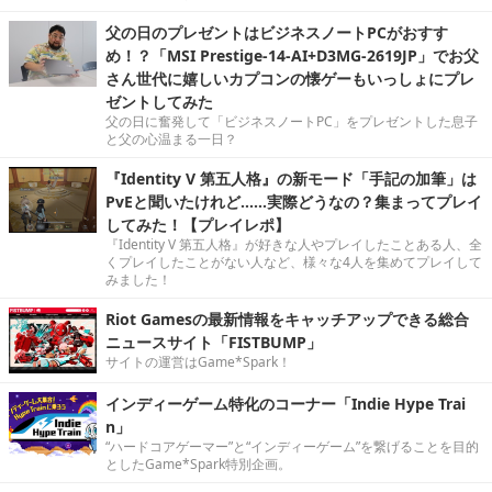
父の日のプレゼントはビジネスノートPCがおすす
め！？「MSI Prestige-14-AI+D3MG-2619JP」でお父
さん世代に嬉しいカプコンの懐ゲーもいっしょにプレ
ゼントしてみた
父の日に奮発して「ビジネスノートPC」をプレゼントした息子
と父の心温まる一日？
『Identity V 第五人格』の新モード「手記の加筆」は
PvEと聞いたけれど……実際どうなの？集まってプレイ
してみた！【プレイレポ】
『Identity V 第五人格』が好きな人やプレイしたことある人、全
くプレイしたことがない人など、様々な4人を集めてプレイして
みました！
Riot Gamesの最新情報をキャッチアップできる総合
ニュースサイト「FISTBUMP」
サイトの運営はGame*Spark！
インディーゲーム特化のコーナー「Indie Hype Trai
n」
“ハードコアゲーマー”と“インディーゲーム”を繋げることを目的
としたGame*Spark特別企画。