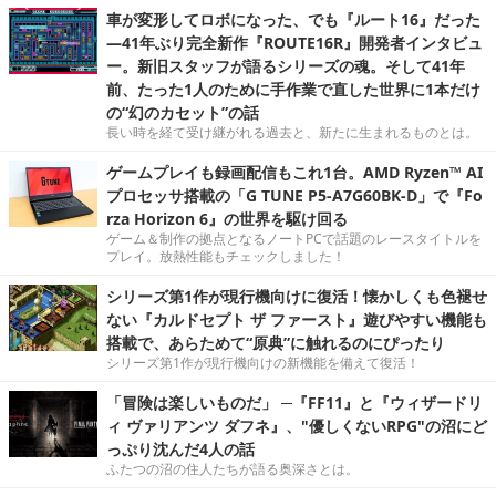
車が変形してロボになった、でも『ルート16』だった
―41年ぶり完全新作『ROUTE16R』開発者インタビュ
ー。新旧スタッフが語るシリーズの魂。そして41年
前、たった1人のために手作業で直した世界に1本だけ
の“幻のカセット”の話
長い時を経て受け継がれる過去と、新たに生まれるものとは。
ゲームプレイも録画配信もこれ1台。AMD Ryzen™ AI
プロセッサ搭載の「G TUNE P5-A7G60BK-D」で『Fo
rza Horizon 6』の世界を駆け回る
ゲーム＆制作の拠点となるノートPCで話題のレースタイトルを
プレイ。放熱性能もチェックしました！
シリーズ第1作が現行機向けに復活！懐かしくも色褪せ
ない『カルドセプト ザ ファースト』遊びやすい機能も
搭載で、あらためて“原典”に触れるのにぴったり
シリーズ第1作が現行機向けの新機能を備えて復活！
「冒険は楽しいものだ」 ─『FF11』と『ウィザードリ
ィ ヴァリアンツ ダフネ』、"優しくないRPG"の沼にど
っぷり沈んだ4人の話
ふたつの沼の住人たちが語る奥深さとは。