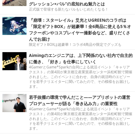
グレッション×パル”の底知れぬ魅力とは
正式版で登場する新たなパルもいじめたくなる！
『崩壊：スターレイル』爻光とUGREENのコラボは
「限定ギフトBOX」が超豪華！全6商品に使える5％オ
フクーポンやコスプレイヤー撮影会など、盛りだくさ
んでお届け
限定ギフトBOXは超豪華！コラボ4商品や限定でグッズも
Aimingのエンジニアは、上下関係のない社内で自主的
に働き、「好き」を仕事にしていく
4GamerとGame*Sparkの合同による就活イベント「キャリア
クエスト」の第4回が東京都立産業貿易センター浜松町館で開催
されました。このイベントに合わせ、自身の就活時のエピソー
ドを若手クリエイターに聞いてみたので、その模様をお届けし
ます。
若手抜擢の環境で学んだこと――アプリボットの運営
プロデューサーが語る「巻き込み力」の重要性
4GamerとGame*Sparkの合同による就活イベント「キャリア
クエスト」の第4回が東京都立産業貿易センター浜松町館で開催
されました。このイベントに合わせ、自身の就活時のエピソー
ドを若手クリエイターに聞いてみたので、その模様をお届けし
ます。