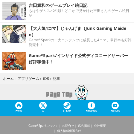
吉田輝和のゲームプレイ絵日記
もはやゲムスパの顔！どこかで見かけた吉田さんのゲーム絵日
記
【大人気4コマ】じゃんげま（Junk Gaming Maide
n）
Game*Sparkの一大コンテンツに成長した4コマ。単行本も好評
発売中！
Game*Spark/インサイド公式ディスコードサーバー
好評稼働中！
記事
ホーム
›
アプリゲーム
›
iOS
›
Home
X
STEAM
Facebook
YouTube
Game*Sparkについて
お問合せ
広告掲載
会社概要
個人情報保護方針