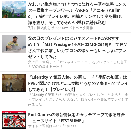
かわいい生き物と"ひとつ"になれる―基本無料モンス
ター収集オープンワールドARPG『アニモ（Aniim
o）』先行プレイレポ。相棒とリンクして空を飛び、
海を渡り、そしてかわいい群れに紛れ込む
7月に国内向け初のクローズドベータ開催！
父の日のプレゼントはビジネスノートPCがおすす
め！？「MSI Prestige-14-AI+D3MG-2619JP」でお父
さん世代に嬉しいカプコンの懐ゲーもいっしょにプレ
ゼントしてみた
父の日に奮発して「ビジネスノートPC」をプレゼントした息子
と父の心温まる一日？
『Identity V 第五人格』の新モード「手記の加筆」は
PvEと聞いたけれど……実際どうなの？集まってプレイ
してみた！【プレイレポ】
『Identity V 第五人格』が好きな人やプレイしたことある人、全
くプレイしたことがない人など、様々な4人を集めてプレイして
みました！
Riot Gamesの最新情報をキャッチアップできる総合
ニュースサイト「FISTBUMP」
サイトの運営はGame*Spark！