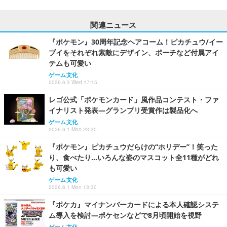
関連ニュース
『ポケモン』30周年記念ヘアコーム！ピカチュウ/イー
ブイをそれぞれ素敵にデザイン、ポーチなど付属アイ
テムも可愛い
ゲーム文化
2026.6.3 Wed 17:15
レゴ公式「ポケモンカード」風作品コンテスト・ファ
イナリスト発表―グランプリ受賞作は製品化へ
ゲーム文化
2026.6.1 Mon 23:30
『ポケモン』ピカチュウだらけの“ホリデー”！笑った
り、食べたり…いろんな姿のマスコット全11種がどれ
も可愛い
ゲーム文化
2026.6.1 Mon 13:30
『ポケカ』マイナンバーカードによる本人確認システ
ム導入を検討―ポケセンなどで8月頃開始を視野
ゲーム文化