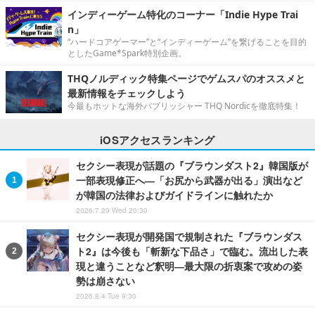
インディーゲーム特化のコーナー「Indie Hype Trai
n」
“ハードコアゲーマー”と“インディーゲーム”を繋げることを目的
としたGame*Spark特別企画。
THQノルディック特集ページでゲムスパのオススメと
最新情報をチェックしよう
今最もホットな海外パブリッシャー THQ Nordicを徹底特集！
iOSアクセスランキング
セクシー表現が話題の『ブラウンダスト2』韓国版が
一部表現修正へ―「お尻から武器が出る」演出など
が韓国の法律およびガイドラインに触れたか
2026.7.29 Wed 20:30
セクシー表現が開発国で規制された『ブラウンダス
ト2』は今後も「斬新な下品さ」で臨む。流出した表
現と違うことなど釈明―最大限の折衷案で攻めの姿
勢は崩さない
2026.8.4 Tue 9:30