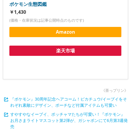
ポケモン生態図鑑
￥1,430
(価格・在庫状況は記事公開時点のものです)
Amazon
楽天市場
《茶っプリン》
『ポケモン』30周年記念ヘアコーム！ピカチュウ/イーブイをそ
れぞれ素敵にデザイン、ポーチなど付属アイテムも可愛い
すやすやなイーブイ、ポッチャマたちが可愛い！『ポケモン』
お月さまライトマスコット第2弾が、ガシャポンにて6月第3週発
売