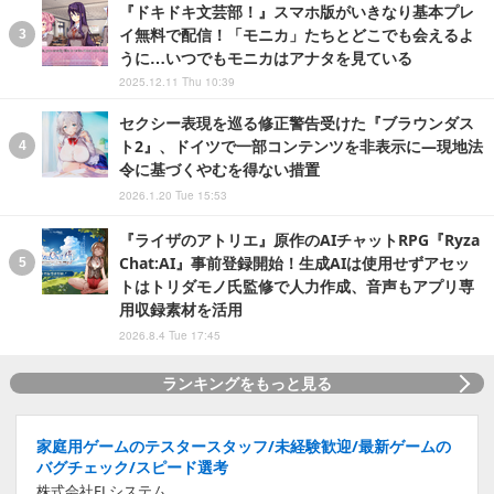
『ドキドキ文芸部！』スマホ版がいきなり基本プレ
イ無料で配信！「モニカ」たちとどこでも会えるよ
うに…いつでもモニカはアナタを見ている
2025.12.11 Thu 10:39
セクシー表現を巡る修正警告受けた『ブラウンダス
ト2』、ドイツで一部コンテンツを非表示に―現地法
令に基づくやむを得ない措置
2026.1.20 Tue 15:53
『ライザのアトリエ』原作のAIチャットRPG『Ryza
Chat:AI』事前登録開始！生成AIは使用せずアセッ
トはトリダモノ氏監修で人力作成、音声もアプリ専
用収録素材を活用
2026.8.4 Tue 17:45
ランキングをもっと見る
家庭用ゲームのテスタースタッフ/未経験歓迎/最新ゲームの
バグチェック/スピード選考
株式会社ELシステム