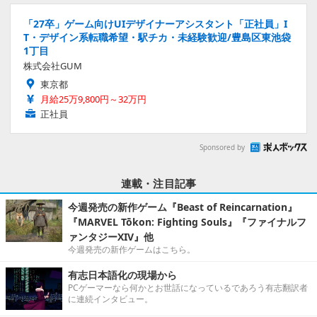
「27卒」ゲーム向けUIデザイナーアシスタント「正社員」I
T・デザイン系転職希望・駅チカ・未経験歓迎/豊島区東池袋
1丁目
株式会社GUM
東京都
月給25万9,800円～32万円
正社員
Sponsored by
連載・注目記事
今週発売の新作ゲーム『Beast of Reincarnation』
『MARVEL Tōkon: Fighting Souls』『ファイナルフ
ァンタジーXIV』他
今週発売の新作ゲームはこちら。
有志日本語化の現場から
PCゲーマーなら何かとお世話になっているであろう有志翻訳者
に連続インタビュー。