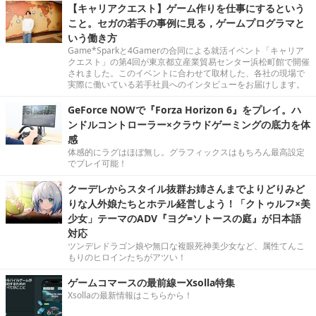
【キャリアクエスト】ゲーム作りを仕事にするという
こと。セガの若手の事例に見る，ゲームプログラマと
いう働き方
Game*Sparkと4Gamerの合同による就活イベント「キャリア
クエスト」の第4回が東京都立産業貿易センター浜松町館で開催
されました。このイベントに合わせて取材した、各社の現場で
実際に働いている若手社員へのインタビューをお届けします。
GeForce NOWで『Forza Horizon 6』をプレイ。ハ
ンドルコントローラー×クラウドゲーミングの底力を体
感
体感的にラグはほぼ無し。グラフィックスはもちろん最高設定
でプレイ可能！
クーデレからスタイル抜群お姉さんまでよりどりみど
りな人外娘たちとホテル経営しよう！「クトゥルフ×美
少女」テーマのADV『ヨグ=ソトースの庭』が日本語
対応
ツンデレドラゴン娘や無口な複眼死神美少女など、属性てんこ
もりのヒロインたちがアツい！
ゲームコマースの最前線ーXsolla特集
Xsollaの最新情報はこちらから！