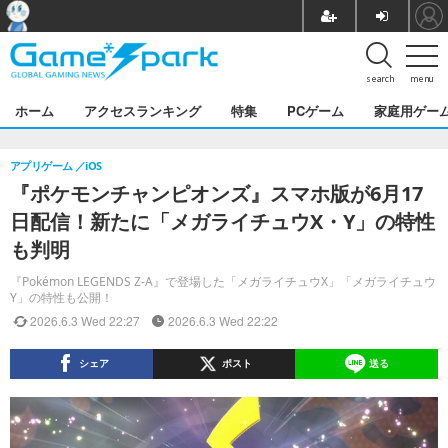
search
menu
ホーム
アクセスランキング
特集
PCゲーム
家庭用ゲー
アプリゲーム
iOS
『ポケモンチャンピオンズ』スマホ版が6月17
日配信！新たに「メガライチュウX・Y」の特性
も判明
『Pokémon LEGENDS Z-A』で登場した「メガライチュウX」「メガライチュウ
Y」の特性も公開！
2026.6.3 Wed 22:27
2026.6.3 Wed 22:22
シェア
ポスト
送る