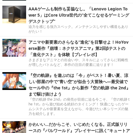
AAAゲームも制作も妥協なし。「Lenovo Legion To
wer 5」はCore Ultra世代の“全てこなせるゲーミング
デスクトップ”
迫力を感じる強力スペック。メンテナンスしやすい構造もあり
がたい！
アニマや新要素のさらなる“進化”を目撃せよ！HoYov
erse新作『崩壊：ネクサスアニマ』第2回βテストの
「進化テスト」を体験【プレイレポ】
さまざまなアニマとの出会いや、スキルによってさらに戦略性
が増したバトルなど、本作の注目の要素に迫ります！
『空の軌跡』を遊ぶのは「今」がベスト！暑い夏、涼
しい部屋の中で“青い空”が似合う大冒険へ―最安値で
セール中の『the 1st』から新作『空の軌跡 the 2nd』
まで駆け抜けよう
『空の軌跡 the 2nd』の発売が目前に迫る今こそ、『空の軌跡 t
he 1st』から遊び始める絶好のタイミング！ 快適になったゲー
ムシステムや新要素を交えながら、今遊びたい本シリーズの魅
力を紹介します。
かわいい…だからこそ、いじめたくなる。正式版リリ
ースの『パルワールド』プレイヤーに訊く“キュートア