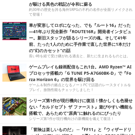
が駆ける異色の戦記が令和に蘇る
約30年の歴史を誇る海外SRPGの不朽の名作が全面リメイクされ
て登場！
車が変形してロボになった、でも『ルート16』だった
―41年ぶり完全新作『ROUTE16R』開発者インタビュ
ー。新旧スタッフが語るシリーズの魂。そして41年
前、たった1人のために手作業で直した世界に1本だけ
の“幻のカセット”の話
長い時を経て受け継がれる過去と、新たに生まれるものとは。
ゲームプレイも録画配信もこれ1台。AMD Ryzen™ AI
プロセッサ搭載の「G TUNE P5-A7G60BK-D」で『Fo
rza Horizon 6』の世界を駆け回る
ゲーム＆制作の拠点となるノートPCで話題のレースタイトルを
プレイ。放熱性能もチェックしました！
シリーズ第1作が現行機向けに復活！懐かしくも色褪せ
ない『カルドセプト ザ ファースト』遊びやすい機能も
搭載で、あらためて“原典”に触れるのにぴったり
シリーズ第1作が現行機向けの新機能を備えて復活！
「冒険は楽しいものだ」 ─『FF11』と『ウィザードリ