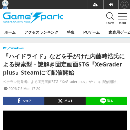
search
menu
ホーム
アクセスランキング
特集
PCゲーム
家庭用ゲー
PC
Windows
『ハイドライド』などを手がけた内藤時浩氏に
よる探索型・謎解き固定画面STG『XeGrader
plus』Steamにて配信開始
ベテラン開発者による固定画面STG『XeGrader plus』がついに配信開始。
2026.7.6 Mon 17:20
シェア
ポスト
送る