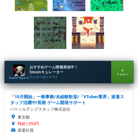
おすすめゲーム情報発信中！
＋
Steamキュレーター
フォロー
フォローはコチラ
Game*Spark
「10月開始」一般事務/未経験歓迎/「VTuber業界」派遣ス
タッフ活躍中!長期 ゲーム開発サポート
パーソルテンプスタッフ株式会社
東京都
時給1,950円
派遣社員