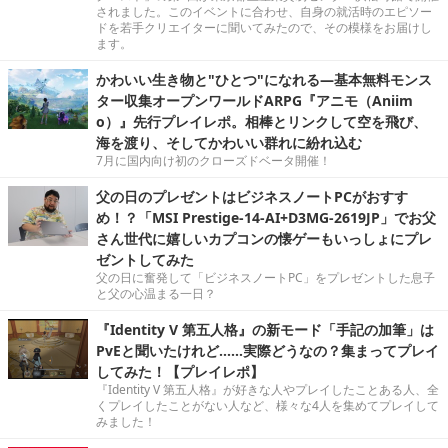
されました。このイベントに合わせ、自身の就活時のエピソー
ドを若手クリエイターに聞いてみたので、その模様をお届けし
ます。
かわいい生き物と"ひとつ"になれる―基本無料モンス
ター収集オープンワールドARPG『アニモ（Aniim
o）』先行プレイレポ。相棒とリンクして空を飛び、
海を渡り、そしてかわいい群れに紛れ込む
7月に国内向け初のクローズドベータ開催！
父の日のプレゼントはビジネスノートPCがおすす
め！？「MSI Prestige-14-AI+D3MG-2619JP」でお父
さん世代に嬉しいカプコンの懐ゲーもいっしょにプレ
ゼントしてみた
父の日に奮発して「ビジネスノートPC」をプレゼントした息子
と父の心温まる一日？
『Identity V 第五人格』の新モード「手記の加筆」は
PvEと聞いたけれど……実際どうなの？集まってプレイ
してみた！【プレイレポ】
『Identity V 第五人格』が好きな人やプレイしたことある人、全
くプレイしたことがない人など、様々な4人を集めてプレイして
みました！