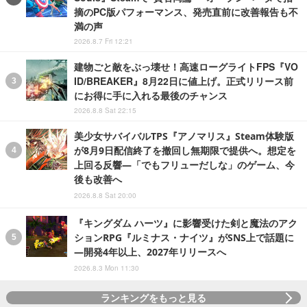
摘のPC版パフォーマンス、発売直前に改善報告も不
満の声
2026.8.7 Fri 12:21
建物ごと敵をぶっ壊せ！高速ローグライトFPS『VO
ID/BREAKER』8月22日に値上げ。正式リリース前
にお得に手に入れる最後のチャンス
2026.8.8 Sat 22:15
美少女サバイバルTPS『アノマリス』Steam体験版
が8月9日配信終了を撤回し無期限で提供へ。想定を
上回る反響―「でもフリューだしな」のゲーム、今
後も改善へ
2026.8.8 Sat 20:00
『キングダム ハーツ』に影響受けた剣と魔法のアク
ションRPG『ルミナス・ナイツ』がSNS上で話題に
―開発4年以上、2027年リリースへ
2026.8.3 Mon 11:30
ランキングをもっと見る