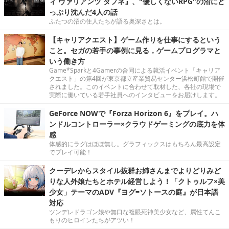
ィ ヴァリアンツ ダフネ』、"優しくないRPG"の沼にど
っぷり沈んだ4人の話
ふたつの沼の住人たちが語る奥深さとは。
【キャリアクエスト】ゲーム作りを仕事にするという
こと。セガの若手の事例に見る，ゲームプログラマと
いう働き方
Game*Sparkと4Gamerの合同による就活イベント「キャリア
クエスト」の第4回が東京都立産業貿易センター浜松町館で開催
されました。このイベントに合わせて取材した、各社の現場で
実際に働いている若手社員へのインタビューをお届けします。
GeForce NOWで『Forza Horizon 6』をプレイ。ハ
ンドルコントローラー×クラウドゲーミングの底力を体
感
体感的にラグはほぼ無し。グラフィックスはもちろん最高設定
でプレイ可能！
クーデレからスタイル抜群お姉さんまでよりどりみど
りな人外娘たちとホテル経営しよう！「クトゥルフ×美
少女」テーマのADV『ヨグ=ソトースの庭』が日本語
対応
ツンデレドラゴン娘や無口な複眼死神美少女など、属性てんこ
もりのヒロインたちがアツい！