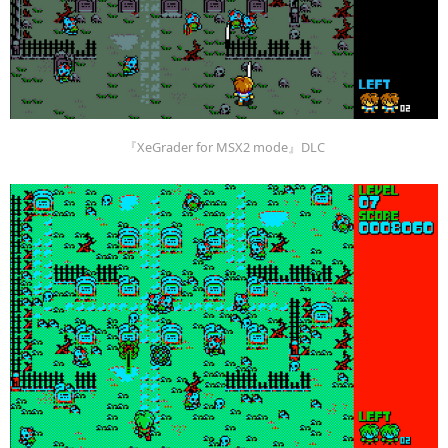
『XeGrader for MSX2 mode』DLC