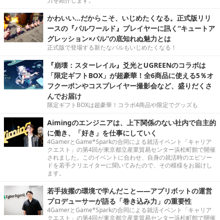
力を紹介します。
かわいい…だからこそ、いじめたくなる。正式版リリ
ースの『パルワールド』プレイヤーに訊く“キュートア
グレッション×パル”の底知れぬ魅力とは
正式版で登場する新たなパルもいじめたくなる！
『崩壊：スターレイル』爻光とUGREENのコラボは
「限定ギフトBOX」が超豪華！全6商品に使える5％オ
フクーポンやコスプレイヤー撮影会など、盛りだくさ
んでお届け
限定ギフトBOXは超豪華！コラボ4商品や限定でグッズも
Aimingのエンジニアは、上下関係のない社内で自主的
に働き、「好き」を仕事にしていく
4GamerとGame*Sparkの合同による就活イベント「キャリア
クエスト」の第4回が東京都立産業貿易センター浜松町館で開催
されました。このイベントに合わせ、自身の就活時のエピソー
ドを若手クリエイターに聞いてみたので、その模様をお届けし
ます。
若手抜擢の環境で学んだこと――アプリボットの運営
プロデューサーが語る「巻き込み力」の重要性
4GamerとGame*Sparkの合同による就活イベント「キャリア
クエスト」の第4回が東京都立産業貿易センター浜松町館で開催