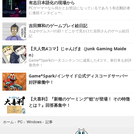
有志日本語化の現場から
PCゲーマーなら何かとお世話になっているであろう有志翻訳者
に連続インタビュー。
吉田輝和のゲームプレイ絵日記
もはやゲムスパの顔！どこかで見かけた吉田さんのゲーム絵日
記
【大人気4コマ】じゃんげま（Junk Gaming Maide
n）
Game*Sparkの一大コンテンツに成長した4コマ。単行本も好評
発売中！
Game*Spark/インサイド公式ディスコードサーバー
好評稼働中！
【大喜利】『新種のゲーミング“蚊”が登場！ その特徴
とは？』回答募集中！
記事
ホーム
›
PC
›
Windows
›