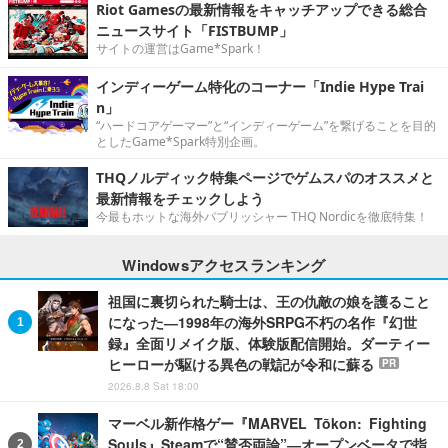
Riot Gamesの最新情報をキャッチアップできる総合
ニュースサイト「FISTBUMP」
サイトの運営はGame*Spark！
インディーゲーム特化のコーナー「Indie Hype Trai
n」
“ハードコアゲーマー”と“インディーゲーム”を繋げることを目的
としたGame*Spark特別企画。
THQノルディック特集ページでゲムスパのオススメと
最新情報をチェックしよう
今最もホットな海外パブリッシャー THQ Nordicを徹底特集！
Windowsアクセスランキング
祖国に裏切られた騎士は、王の仇敵の娘を護ること
になった―1998年の海外SRPG不朽の名作『幻世
録』全面リメイク版、体験版配信開始。ダーティー
ヒーローが駆ける異色の戦記が令和に蘇る
PR
2026.8.8 Sat 18:00
マーベル新作格ゲー『MARVEL Tōkon: Fighting
Souls』Steamで“賛否両論”―オープンベータで指