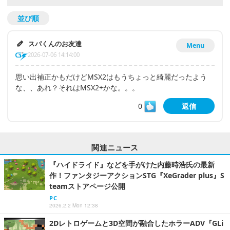
並び順
スパくんのお友達
Menu
2026-07-06 14:14:00
思い出補正かもだけどMSX2はもうちょっと綺麗だったよう
な、、あれ？それはMSX2+かな。。。
0
返信
関連ニュース
『ハイドライド』などを手がけた内藤時浩氏の最新
作！ファンタジーアクションSTG『XeGrader plus』S
teamストアページ公開
PC
2026.2.2 Mon 12:38
2Dレトロゲームと3D空間が融合したホラーADV『GLi