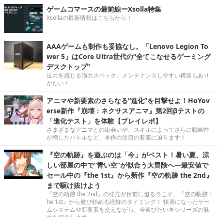
ゲームコマースの最前線ーXsolla特集
Xsollaの最新情報はこちらから！
AAAゲームも制作も妥協なし。「Lenovo Legion To
wer 5」はCore Ultra世代の“全てこなせるゲーミング
デスクトップ”
迫力を感じる強力スペック。メンテナンスしやすい構造もあり
がたい！
アニマや新要素のさらなる“進化”を目撃せよ！HoYov
erse新作『崩壊：ネクサスアニマ』第2回βテストの
「進化テスト」を体験【プレイレポ】
さまざまなアニマとの出会いや、スキルによってさらに戦略性
が増したバトルなど、本作の注目の要素に迫ります！
『空の軌跡』を遊ぶのは「今」がベスト！暑い夏、涼
しい部屋の中で“青い空”が似合う大冒険へ―最安値で
セール中の『the 1st』から新作『空の軌跡 the 2nd』
まで駆け抜けよう
『空の軌跡 the 2nd』の発売が目前に迫る今こそ、『空の軌跡 t
he 1st』から遊び始める絶好のタイミング！ 快適になったゲー
ムシステムや新要素を交えながら、今遊びたい本シリーズの魅