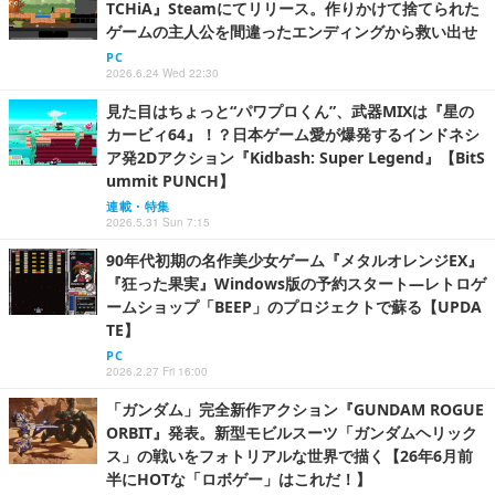
TCHiA』Steamにてリリース。作りかけて捨てられた
ゲームの主人公を間違ったエンディングから救い出せ
PC
2026.6.24 Wed 22:30
見た目はちょっと“パワプロくん”、武器MIXは『星の
カービィ64』！？日本ゲーム愛が爆発するインドネシ
ア発2Dアクション『Kidbash: Super Legend』【BitS
ummit PUNCH】
連載・特集
2026.5.31 Sun 7:15
90年代初期の名作美少女ゲーム『メタルオレンジEX』
『狂った果実』Windows版の予約スタート―レトロゲ
ームショップ「BEEP」のプロジェクトで蘇る【UPDA
TE】
PC
2026.2.27 Fri 16:00
「ガンダム」完全新作アクション『GUNDAM ROGUE
ORBIT』発表。新型モビルスーツ「ガンダムヘリック
ス」の戦いをフォトリアルな世界で描く【26年6月前
半にHOTな「ロボゲー」はこれだ！】