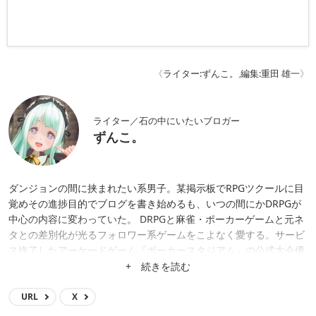
《
ライター:ずんこ。
,
編集:重田 雄一
》
ライター／石の中にいたいブロガー
ずんこ。
ダンジョンの間に挟まれたい系男子。某掲示板でRPGツクールに目
覚めその進捗目的でブログを書き始めるも、いつの間にかDRPGが
中心の内容に変わっていた。 DRPGと麻雀・ポーカーゲームと元ネ
タとの差別化が光るフォロワー系ゲームをこよなく愛する。サービ
ス終了したアーケードゲーム『ポーカースタジアム』の公式大会優
勝という凄いんだか凄くないんだかわからない肩書きも持つ。
+ 続きを読む
URL
X