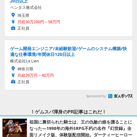
20日以上
ベンタス株式会社
埼玉県
月給30万200円～58万円
正社員
ゲーム開発エンジニア/未経験歓迎/ゲームのシステム構築/快
適な仕事環境/年間休日120日以上
株式会社Le Lien
神奈川県
月給29万円～40万円
正社員
Sponsored by
！ゲムスパ渾身のPR記事はこれだ！
祖国に裏切られた騎士は、王の仇敵の娘を護ることに
なった―1998年の海外SRPG不朽の名作『幻世録』全
面リメイク版、体験版配信開始。ダーティーヒーロー