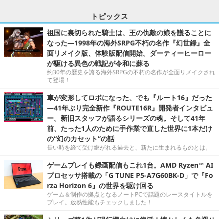
トピックス
祖国に裏切られた騎士は、王の仇敵の娘を護ることに
なった―1998年の海外SRPG不朽の名作『幻世録』全
面リメイク版、体験版配信開始。ダーティーヒーロー
が駆ける異色の戦記が令和に蘇る
約30年の歴史を誇る海外SRPGの不朽の名作が全面リメイクされ
て登場！
車が変形してロボになった、でも『ルート16』だった
―41年ぶり完全新作『ROUTE16R』開発者インタビュ
ー。新旧スタッフが語るシリーズの魂。そして41年
前、たった1人のために手作業で直した世界に1本だけ
の“幻のカセット”の話
長い時を経て受け継がれる過去と、新たに生まれるものとは。
ゲームプレイも録画配信もこれ1台。AMD Ryzen™ AI
プロセッサ搭載の「G TUNE P5-A7G60BK-D」で『Fo
rza Horizon 6』の世界を駆け回る
ゲーム＆制作の拠点となるノートPCで話題のレースタイトルを
プレイ。放熱性能もチェックしました！