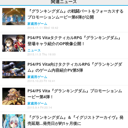
関連ニュース
『グランキングダム』の戦闘パートをフォーカスする
プロモーションムービー第6弾が公開
家庭用ゲーム
2015.11.11 Wed 18:42
PS4/PS VitaタクティカルRPG『グランキングダム』
登場キャラ紹介のOP映像公開！
ニュース
2015.11.5 Thu 19:00
PS4/PS Vita向けタクティカルRPG『グランキングダ
ム』のゲーム内容紹介PV第5弾
家庭用ゲーム
2015.10.23 Fri 16:41
PS4/PS Vita『グランキングダム』プロモーションム
ービー第4弾！
家庭用ゲーム
2015.9.4 Fri 20:14
『グランキングダム』＆『イグジストアーカイヴ』発
売延期…発売日が約1ヶ月後に