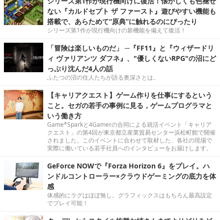
シリーズ第1作が現行機向けに復活！懐かしくも色褪せ
ない『カルドセプト ザ ファースト』遊びやすい機能も
搭載で、あらためて“原典”に触れるのにぴったり
シリーズ第1作が現行機向けの新機能を備えて復活！
「冒険は楽しいものだ」 ─『FF11』と『ウィザードリ
ィ ヴァリアンツ ダフネ』、"優しくないRPG"の沼にど
っぷり沈んだ4人の話
ふたつの沼の住人たちが語る奥深さとは。
【キャリアクエスト】ゲーム作りを仕事にするという
こと。セガの若手の事例に見る，ゲームプログラマと
いう働き方
Game*Sparkと4Gamerの合同による就活イベント「キャリア
クエスト」の第4回が東京都立産業貿易センター浜松町館で開催
されました。このイベントに合わせて取材した、各社の現場で
実際に働いている若手社員へのインタビューをお届けします。
GeForce NOWで『Forza Horizon 6』をプレイ。ハ
ンドルコントローラー×クラウドゲーミングの底力を体
感
体感的にラグはほぼ無し。グラフィックスはもちろん最高設定
でプレイ可能！