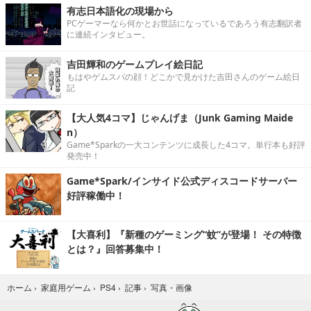
有志日本語化の現場から
PCゲーマーなら何かとお世話になっているであろう有志翻訳者
に連続インタビュー。
吉田輝和のゲームプレイ絵日記
もはやゲムスパの顔！どこかで見かけた吉田さんのゲーム絵日
記
【大人気4コマ】じゃんげま（Junk Gaming Maide
n）
Game*Sparkの一大コンテンツに成長した4コマ。単行本も好評
発売中！
Game*Spark/インサイド公式ディスコードサーバー
好評稼働中！
【大喜利】『新種のゲーミング“蚊”が登場！ その特徴
とは？』回答募集中！
写真・画像
ホーム
›
家庭用ゲーム
›
PS4
›
記事
›