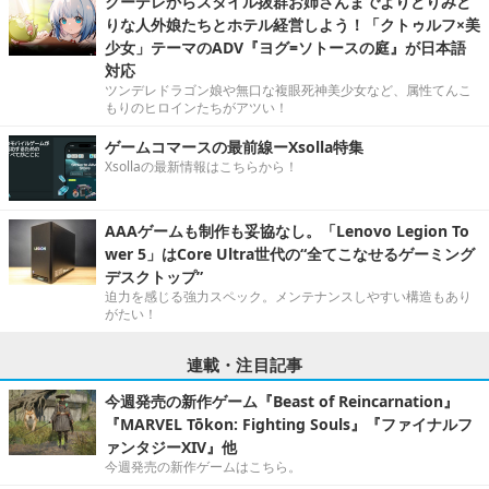
クーデレからスタイル抜群お姉さんまでよりどりみど
りな人外娘たちとホテル経営しよう！「クトゥルフ×美
少女」テーマのADV『ヨグ=ソトースの庭』が日本語
対応
ツンデレドラゴン娘や無口な複眼死神美少女など、属性てんこ
もりのヒロインたちがアツい！
ゲームコマースの最前線ーXsolla特集
Xsollaの最新情報はこちらから！
AAAゲームも制作も妥協なし。「Lenovo Legion To
wer 5」はCore Ultra世代の“全てこなせるゲーミング
デスクトップ”
迫力を感じる強力スペック。メンテナンスしやすい構造もあり
がたい！
連載・注目記事
今週発売の新作ゲーム『Beast of Reincarnation』
『MARVEL Tōkon: Fighting Souls』『ファイナルフ
ァンタジーXIV』他
今週発売の新作ゲームはこちら。