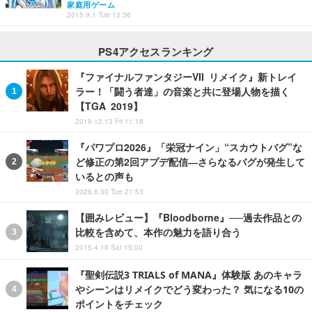
家庭用ゲーム
2015.9.1 Tue 12:36
PS4アクセスランキング
『ファイナルファンタジーVII リメイク』新トレイ
ラー！「闘う者達」の音楽と共に登場人物を描く
【TGA 2019】
2019.12.13 Fri 11:18
『パワプロ2026』「栄冠ナイン」“スカウトバグ”な
ど修正の第2回アプデ配信―さらなるバグが発生して
いるとの声も
2026.6.30 Tue 21:53
【囲みレビュー】『Bloodborne』──過去作品との
比較を含めて、本作の魅力を語り合う
2015.4.18 Sat 15:00
『聖剣伝説3 TRIALS of MANA』体験版 あのキャラ
やシーンはリメイクでどう変わった？ 気になる10の
ポイントをチェック