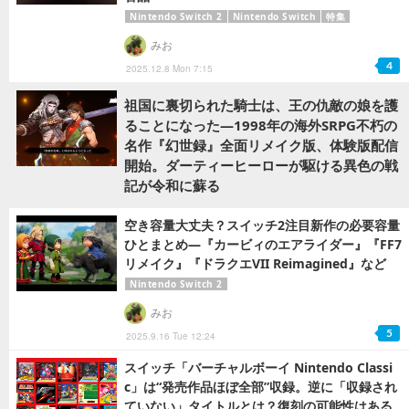
Nintendo Switch 2
Nintendo Switch
特集
みお
4
2025.12.8 Mon 7:15
祖国に裏切られた騎士は、王の仇敵の娘を護
ることになった―1998年の海外SRPG不朽の
名作『幻世録』全面リメイク版、体験版配信
開始。ダーティーヒーローが駆ける異色の戦
記が令和に蘇る
空き容量大丈夫？スイッチ2注目新作の必要容量
ひとまとめ―『カービィのエアライダー』『FF7
リメイク』『ドラクエVII Reimagined』など
Nintendo Switch 2
みお
5
2025.9.16 Tue 12:24
スイッチ「バーチャルボーイ Nintendo Classi
c」は“発売作品ほぼ全部”収録。逆に「収録され
ていない」タイトルとは？復刻の可能性はある