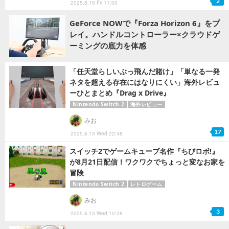
2
2025.8.15 Fri 11:00
GeForce NOWで『Forza Horizon 6』をプ
レイ。ハンドルコントローラー×クラウドゲ
ーミングの底力を体感
「任天堂らしいぶっ飛んだ賭け」「単なる一発
ネタを超える存在にはなりにくい」海外レビュ
ーひとまとめ『Drag x Drive』
Nintendo Switch 2
海外レビュー
みお
17
2025.8.13 Wed 22:48
スイッチ2でゲームキューブ名作『ちびロボ!』
が8月21日配信！ワクワクでちょっと変なお家を
冒険
Nintendo Switch 2
レトロゲーム
みお
3
2025.8.13 Wed 10:28