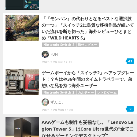
「『モンハン』の代わりとなるベストな選択肢
の一つ」「スイッチ2に良質な移植作品が続いて
いた流れを断ち切った」海外レビューひとまと
め『WILD HEARTS S』
Nintendo Switch 2
海外レビュー
FUN
41
2025.7.29 Tue 19:15
ゲームボーイから「スイッチ2」へアップグレー
ド！？もはや36年間のタイムトラベラーで、弟
想いな兄を持つ海外ユーザー
Nintendo Switch 2
カルチャー
レトロゲーム
ずんこ。
2
2025.7.28 Mon 16:30
AAAゲームも制作も妥協なし。「Lenovo Le
gion Tower 5」はCore Ultra世代の“全てこ
なせるゲーミングデスクトップ”