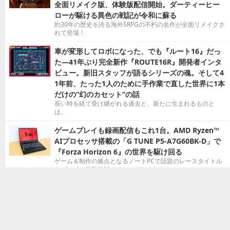
全面リメイク版、体験版配信開始。ダーティーヒー
ローが駆ける異色の戦記が令和に蘇る
約30年の歴史を誇る海外SRPGの不朽の名作が全面リメイクさ
れて登場！
車が変形してロボになった、でも『ルート16』だっ
た―41年ぶり完全新作『ROUTE16R』開発者インタ
ビュー。新旧スタッフが語るシリーズの魂。そして4
1年前、たった1人のために手作業で直した世界に1本
だけの“幻のカセット”の話
長い時を経て受け継がれる過去と、新たに生まれるものと
は。
ゲームプレイも録画配信もこれ1台。AMD Ryzen™
AIプロセッサ搭載の「G TUNE P5-A7G60BK-D」で
『Forza Horizon 6』の世界を駆け回る
ゲーム＆制作の拠点となるノートPCで話題のレースタイトル
をプレイ。放熱性能もチェックしました！
シリーズ第1作が現行機向けに復活！懐かしくも色褪
せない『カルドセプト ザ ファースト』遊びやすい機
能も搭載で、あらためて“原典”に触れるのにぴったり
シリーズ第1作が現行機向けの新機能を備えて復活！