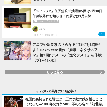
「スイッチ2」任天堂公式抽選第5回は7月30日
午後以降にお知らせ！お届けは9月以降
Nintendo Switch 2
みお
1
2025.7.28 Mon 15:46
アニマや新要素のさらなる“進化”を目撃せ
よ！HoYoverse新作『崩壊：ネクサスアニ
マ』第2回βテストの「進化テスト」を体験
【プレイレポ】
もっと見る
！ゲムスパ渾身のPR記事！
祖国に裏切られた騎士は、王の仇敵の娘を護ること
になった―1998年の海外SRPG不朽の名作『幻世録』