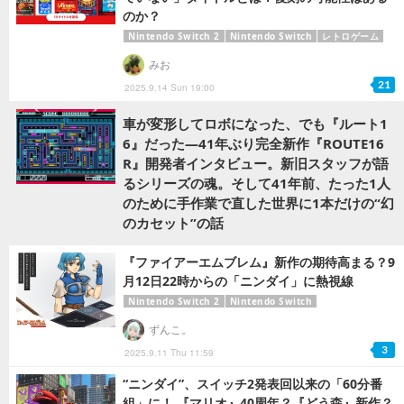
のか？
Nintendo Switch 2
Nintendo Switch
レトロゲーム
みお
21
2025.9.14 Sun 19:00
車が変形してロボになった、でも『ルート1
6』だった―41年ぶり完全新作『ROUTE16
R』開発者インタビュー。新旧スタッフが語
るシリーズの魂。そして41年前、たった1人
のために手作業で直した世界に1本だけの“幻
のカセット”の話
『ファイアーエムブレム』新作の期待高まる？9
月12日22時からの「ニンダイ」に熱視線
Nintendo Switch 2
Nintendo Switch
ずんこ。
3
2025.9.11 Thu 11:59
“ニンダイ”、スイッチ2発表回以来の「60分番
組」に！ 『マリオ』40周年？『どう森』新作？