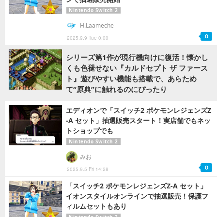
Nintendo Switch 2
H.Laameche
0
2025.9.9 Tue 0:00
シリーズ第1作が現行機向けに復活！懐かし
くも色褪せない『カルドセプト ザ ファース
ト』遊びやすい機能も搭載で、あらため
て“原典”に触れるのにぴったり
エディオンで「スイッチ2 ポケモンレジェンズZ
-A セット」抽選販売スタート！実店舗でもネッ
トショップでも
Nintendo Switch 2
みお
0
2025.9.5 Fri 14:28
「スイッチ2 ポケモンレジェンズZ-A セット」
イオンスタイルオンラインで抽選販売！保護フ
ィルムセットもあり