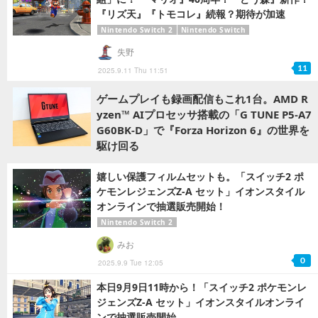
『リズ天』『トモコレ』続報？期待が加速
Nintendo Switch 2
Nintendo Switch
失野
11
2025.9.11 Thu 11:51
ゲームプレイも録画配信もこれ1台。AMD R
yzen™ AIプロセッサ搭載の「G TUNE P5-A7
G60BK-D」で『Forza Horizon 6』の世界を
駆け回る
嬉しい保護フィルムセットも。「スイッチ2 ポ
ケモンレジェンズZ-A セット」イオンスタイル
オンラインで抽選販売開始！
Nintendo Switch 2
みお
0
2025.9.9 Tue 12:05
本日9月9日11時から！「スイッチ2 ポケモンレ
ジェンズZ-A セット」イオンスタイルオンライ
ンで抽選販売開始