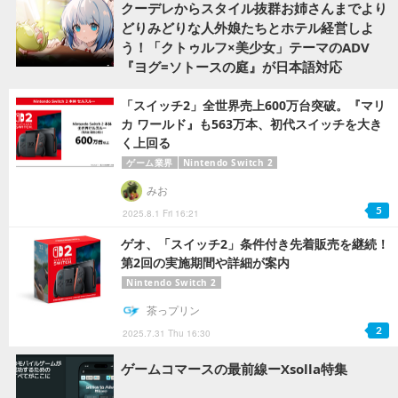
クーデレからスタイル抜群お姉さんまでより
どりみどりな人外娘たちとホテル経営しよ
う！「クトゥルフ×美少女」テーマのADV
『ヨグ=ソトースの庭』が日本語対応
「スイッチ2」全世界売上600万台突破。『マリ
カ ワールド』も563万本、初代スイッチを大き
く上回る
ゲーム業界
Nintendo Switch 2
みお
5
2025.8.1 Fri 16:21
ゲオ、「スイッチ2」条件付き先着販売を継続！
第2回の実施期間や詳細が案内
Nintendo Switch 2
茶っプリン
2
2025.7.31 Thu 16:30
ゲームコマースの最前線ーXsolla特集