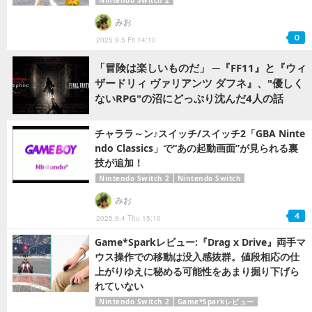
Nintendo Switch 2
みお
0
2025.9.5 Fri 14:10
「冒険は楽しいものだ」 ─『FF11』と『ウィ
ザードリィ ヴァリアンツ ダフネ』、"優しく
ないRPG"の沼にどっぷり沈んだ4人の話
チャララ～ン♪スイッチ/スイッチ2「GBA Ninte
ndo Classics」で“あの起動画面”が見られる裏
技が追加！
Nintendo Switch 2
Nintendo Switch
みお
4
2025.9.4 Thu 15:10
Game*Sparkレビュー:『Drag x Drive』両手マ
ウス操作での移動は没入感抜群。値段相応の仕
上がりゆえに秘める可能性をあまり掘り下げら
れていない
Nintendo Switch 2
Game*Sparkレビュー