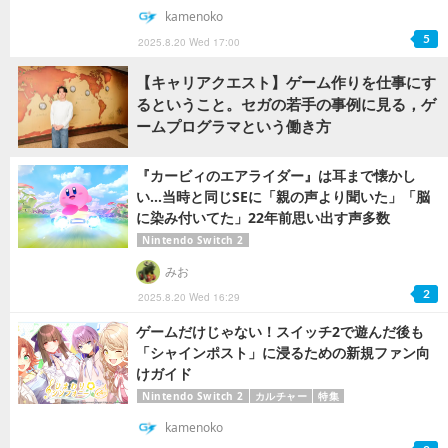
kamenoko
5
2025.8.20 Wed 17:00
【キャリアクエスト】ゲーム作りを仕事にす
るということ。セガの若手の事例に見る，ゲ
ームプログラマという働き方
『カービィのエアライダー』は耳まで懐かし
い…当時と同じSEに「親の声より聞いた」「脳
に染み付いてた」22年前思い出す声多数
Nintendo Switch 2
みお
2
2025.8.20 Wed 16:29
ゲームだけじゃない！スイッチ2で遊んだ後も
「シャインポスト」に浸るための新規ファン向
けガイド
Nintendo Switch 2
カルチャー
特集
kamenoko