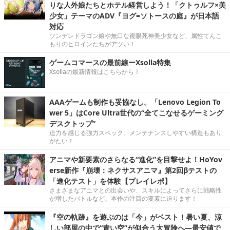
りな人外娘たちとホテル経営しよう！「クトゥルフ×美
少女」テーマのADV『ヨグ=ソトースの庭』が日本語
対応
ツンデレドラゴン娘や無口な複眼死神美少女など、属性てんこ
もりのヒロインたちがアツい！
ゲームコマースの最前線ーXsolla特集
Xsollaの最新情報はこちらから！
AAAゲームも制作も妥協なし。「Lenovo Legion To
wer 5」はCore Ultra世代の“全てこなせるゲーミング
デスクトップ”
迫力を感じる強力スペック。メンテナンスしやすい構造もあり
がたい！
アニマや新要素のさらなる“進化”を目撃せよ！HoYov
erse新作『崩壊：ネクサスアニマ』第2回βテストの
「進化テスト」を体験【プレイレポ】
さまざまなアニマとの出会いや、スキルによってさらに戦略性
が増したバトルなど、本作の注目の要素に迫ります！
『空の軌跡』を遊ぶのは「今」がベスト！暑い夏、涼
しい部屋の中で“青い空”が似合う大冒険へ―最安値で