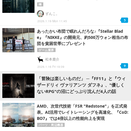
噂
ずんこ。
5
2026.1.19 Mon 11:45
あったかい布団で眠れんだろな♪『Stellar Blad
e』『NIKKE』の開発元、約500万ウォン相当の布
団を貧困世帯にプレゼント
ゲーム業界
松本鹿介
9
2026.1.16 Fri 19:09
「冒険は楽しいものだ」 ─『FF11』と『ウィ
ザードリィ ヴァリアンツ ダフネ』、"優しく
ないRPG"の沼にどっぷり沈んだ4人の話
AMD、次世代技術「FSR "Redstone"」を正式発
表。AI活用でレイトレーシングを高速化、『CoD:
BO7』では4倍以上の性能向上を実現
パーツ・周辺機器