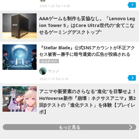
7
2025.7.22 Tue 14:26
AAAゲームも制作も妥協なし。「Lenovo Leg
ion Tower 5」はCore Ultra世代の“全てこな
せるゲーミングデスクトップ”
『Stellar Blade』公式SNSアカウントが不正アク
セス被害―勝手に暗号通貨の広告が投稿される
カルチャー
ケシノ
3
2025.7.15 Tue 0:19
アニマや新要素のさらなる“進化”を目撃せよ！
HoYoverse新作『崩壊：ネクサスアニマ』第2
回βテストの「進化テスト」を体験【プレイレ
ポ】
もっと見る