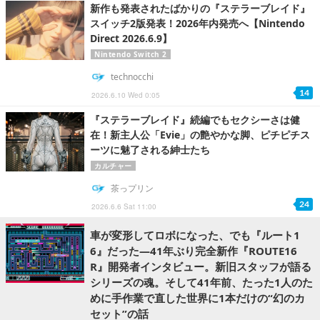
新作も発表されたばかりの『ステラーブレイド』
スイッチ2版発表！2026年内発売へ【Nintendo
Direct 2026.6.9】
Nintendo Switch 2
technocchi
14
2026.6.10 Wed 0:05
『ステラーブレイド』続編でもセクシーさは健
在！新主人公「Evie」の艶やかな脚、ピチピチス
ーツに魅了される紳士たち
カルチャー
茶っプリン
24
2026.6.6 Sat 11:00
車が変形してロボになった、でも『ルート1
6』だった―41年ぶり完全新作『ROUTE16
R』開発者インタビュー。新旧スタッフが語る
シリーズの魂。そして41年前、たった1人のた
めに手作業で直した世界に1本だけの“幻のカ
セット”の話