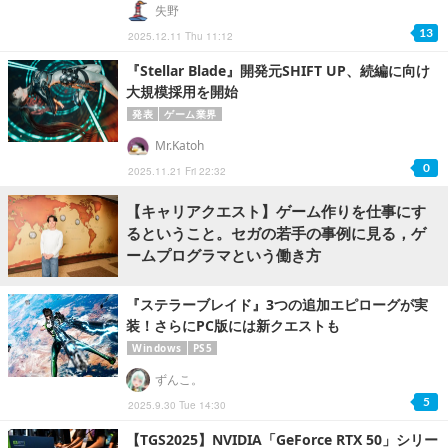
失野
13
2025.12.11 Thu 11:12
『Stellar Blade』開発元SHIFT UP、続編に向け
大規模採用を開始
発表
ゲーム業界
Mr.Katoh
0
2025.11.21 Fri 22:32
【キャリアクエスト】ゲーム作りを仕事にす
るということ。セガの若手の事例に見る，ゲ
ームプログラマという働き方
『ステラーブレイド』3つの追加エピローグが実
装！さらにPC版には新クエストも
Windows
PS5
ずんこ。
5
2025.9.30 Tue 14:30
【TGS2025】NVIDIA「GeForce RTX 50」シリー