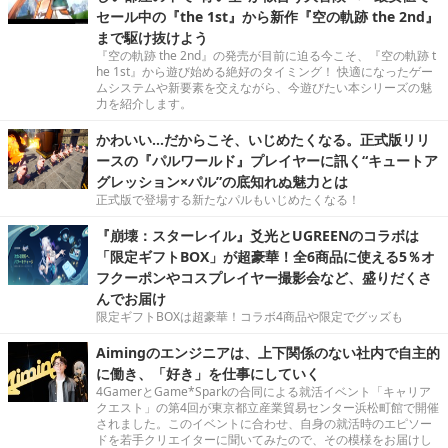
セール中の『the 1st』から新作『空の軌跡 the 2nd』
まで駆け抜けよう
『空の軌跡 the 2nd』の発売が目前に迫る今こそ、『空の軌跡 t
he 1st』から遊び始める絶好のタイミング！ 快適になったゲー
ムシステムや新要素を交えながら、今遊びたい本シリーズの魅
力を紹介します。
かわいい…だからこそ、いじめたくなる。正式版リリ
ースの『パルワールド』プレイヤーに訊く“キュートア
グレッション×パル”の底知れぬ魅力とは
正式版で登場する新たなパルもいじめたくなる！
『崩壊：スターレイル』爻光とUGREENのコラボは
「限定ギフトBOX」が超豪華！全6商品に使える5％オ
フクーポンやコスプレイヤー撮影会など、盛りだくさ
んでお届け
限定ギフトBOXは超豪華！コラボ4商品や限定でグッズも
Aimingのエンジニアは、上下関係のない社内で自主的
に働き、「好き」を仕事にしていく
4GamerとGame*Sparkの合同による就活イベント「キャリア
クエスト」の第4回が東京都立産業貿易センター浜松町館で開催
されました。このイベントに合わせ、自身の就活時のエピソー
ドを若手クリエイターに聞いてみたので、その模様をお届けし