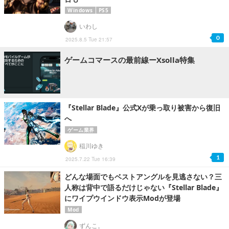
Windows
PS5
いわし
0
2025.8.5 Tue 21:57
ゲームコマースの最前線ーXsolla特集
『Stellar Blade』公式Xが乗っ取り被害から復旧
へ
ゲーム業界
稲川ゆき
1
2025.7.22 Tue 16:39
どんな場面でもベストアングルを見逃さない？三
人称は背中で語るだけじゃない『Stellar Blade』
にワイプウインドウ表示Modが登場
Mod
ずんこ。