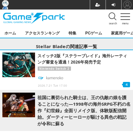
search
menu
ホーム
アクセスランキング
特集
PCゲーム
家庭用ゲー
Stellar Bladeの関連記事一覧
スイッチ2版『ステラーブレイド』海外レーティ
ング審査を通過！2026年発売予定
Nintendo Switch 2
kamenoko
4
2026.7.21 Tue 17:00
祖国に裏切られた騎士は、王の仇敵の娘を護
ることになった―1998年の海外SRPG不朽の名
作『幻世録』全面リメイク版、体験版配信開
始。ダーティーヒーローが駆ける異色の戦記
が令和に蘇る