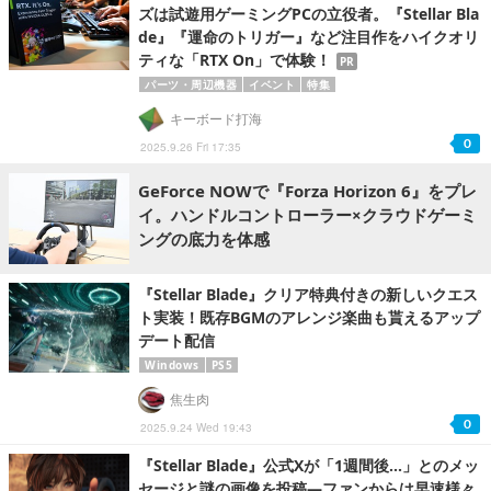
ズは試遊用ゲーミングPCの立役者。『Stellar Bla
de』『運命のトリガー』など注目作をハイクオリ
ティな「RTX On」で体験！
PR
パーツ・周辺機器
イベント
特集
キーボード打海
0
2025.9.26 Fri 17:35
GeForce NOWで『Forza Horizon 6』をプレ
イ。ハンドルコントローラー×クラウドゲーミ
ングの底力を体感
『Stellar Blade』クリア特典付きの新しいクエス
ト実装！既存BGMのアレンジ楽曲も貰えるアップ
デート配信
Windows
PS5
焦生肉
0
2025.9.24 Wed 19:43
『Stellar Blade』公式Xが「1週間後...」とのメッ
セージと謎の画像を投稿―ファンからは早速様々