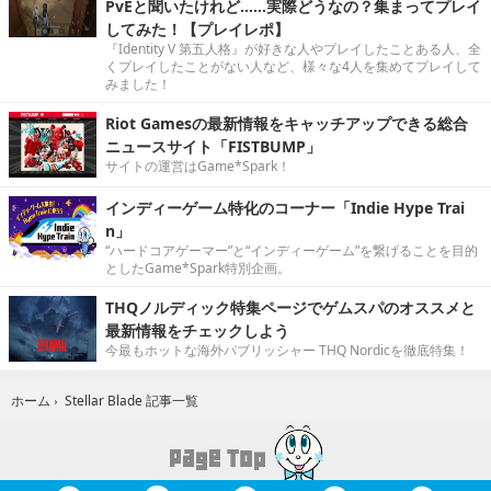
PvEと聞いたけれど……実際どうなの？集まってプレイ
してみた！【プレイレポ】
『Identity V 第五人格』が好きな人やプレイしたことある人、全
くプレイしたことがない人など、様々な4人を集めてプレイして
みました！
Riot Gamesの最新情報をキャッチアップできる総合
ニュースサイト「FISTBUMP」
サイトの運営はGame*Spark！
インディーゲーム特化のコーナー「Indie Hype Trai
n」
“ハードコアゲーマー”と“インディーゲーム”を繋げることを目的
としたGame*Spark特別企画。
THQノルディック特集ページでゲムスパのオススメと
最新情報をチェックしよう
今最もホットな海外パブリッシャー THQ Nordicを徹底特集！
Stellar Blade 記事一覧
ホーム
›