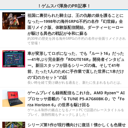
！ゲムスパ渾身のPR記事！
祖国に裏切られた騎士は、王の仇敵の娘を護ることに
なった―1998年の海外SRPG不朽の名作『幻世録』全
面リメイク版、体験版配信開始。ダーティーヒーロー
が駆ける異色の戦記が令和に蘇る
約30年の歴史を誇る海外SRPGの不朽の名作が全面リメイクされ
て登場！
車が変形してロボになった、でも『ルート16』だった
―41年ぶり完全新作『ROUTE16R』開発者インタビュ
ー。新旧スタッフが語るシリーズの魂。そして41年
前、たった1人のために手作業で直した世界に1本だけ
の“幻のカセット”の話
長い時を経て受け継がれる過去と、新たに生まれるものとは。
ゲームプレイも録画配信もこれ1台。AMD Ryzen™ AI
プロセッサ搭載の「G TUNE P5-A7G60BK-D」で『Fo
rza Horizon 6』の世界を駆け回る
ゲーム＆制作の拠点となるノートPCで話題のレースタイトルを
プレイ。放熱性能もチェックしました！
シリーズ第1作が現行機向けに復活！懐かしくも色褪せ