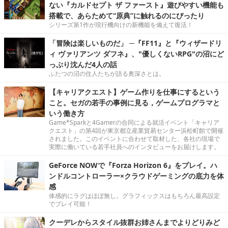
ない『カルドセプト ザ ファースト』遊びやすい機能も
搭載で、あらためて“原典”に触れるのにぴったり
シリーズ第1作が現行機向けの新機能を備えて復活！
「冒険は楽しいものだ」 ─『FF11』と『ウィザードリ
ィ ヴァリアンツ ダフネ』、"優しくないRPG"の沼にど
っぷり沈んだ4人の話
ふたつの沼の住人たちが語る奥深さとは。
【キャリアクエスト】ゲーム作りを仕事にするという
こと。セガの若手の事例に見る，ゲームプログラマと
いう働き方
Game*Sparkと4Gamerの合同による就活イベント「キャリア
クエスト」の第4回が東京都立産業貿易センター浜松町館で開催
されました。このイベントに合わせて取材した、各社の現場で
実際に働いている若手社員へのインタビューをお届けします。
GeForce NOWで『Forza Horizon 6』をプレイ。ハ
ンドルコントローラー×クラウドゲーミングの底力を体
感
体感的にラグはほぼ無し。グラフィックスはもちろん最高設定
でプレイ可能！
クーデレからスタイル抜群お姉さんまでよりどりみど