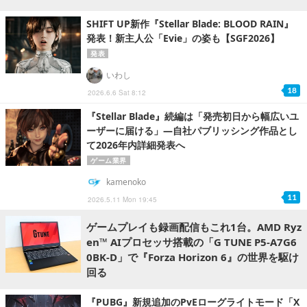
SHIFT UP新作『Stellar Blade: BLOOD RAIN』
発表！新主人公「Evie」の姿も【SGF2026】
発表
いわし
18
2026.6.6 Sat 8:12
『Stellar Blade』続編は「発売初日から幅広いユ
ーザーに届ける」―自社パブリッシング作品とし
て2026年内詳細発表へ
ゲーム業界
kamenoko
11
2026.5.11 Mon 19:45
ゲームプレイも録画配信もこれ1台。AMD Ryz
en™ AIプロセッサ搭載の「G TUNE P5-A7G6
0BK-D」で『Forza Horizon 6』の世界を駆け
回る
『PUBG』新規追加のPvEローグライトモード「X