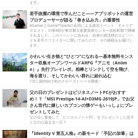
ます。
若手抜擢の環境で学んだこと――アプリボットの運営
プロデューサーが語る「巻き込み力」の重要性
4GamerとGame*Sparkの合同による就活イベント「キャリア
クエスト」の第4回が東京都立産業貿易センター浜松町館で開催
されました。このイベントに合わせ、自身の就活時のエピソー
ドを若手クリエイターに聞いてみたので、その模様をお届けし
ます。
かわいい生き物と"ひとつ"になれる―基本無料モンス
ター収集オープンワールドARPG『アニモ（Aniim
o）』先行プレイレポ。相棒とリンクして空を飛び、
海を渡り、そしてかわいい群れに紛れ込む
7月に国内向け初のクローズドベータ開催！
父の日のプレゼントはビジネスノートPCがおすす
め！？「MSI Prestige-14-AI+D3MG-2619JP」でお父
さん世代に嬉しいカプコンの懐ゲーもいっしょにプレ
ゼントしてみた
父の日に奮発して「ビジネスノートPC」をプレゼントした息子
と父の心温まる一日？
『Identity V 第五人格』の新モード「手記の加筆」は