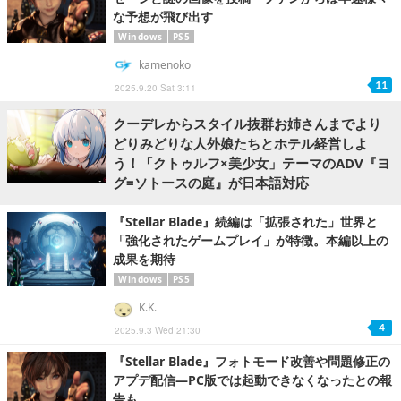
な予想が飛び出す
Windows
PS5
kamenoko
11
2025.9.20 Sat 3:11
クーデレからスタイル抜群お姉さんまでより
どりみどりな人外娘たちとホテル経営しよ
う！「クトゥルフ×美少女」テーマのADV『ヨ
グ=ソトースの庭』が日本語対応
『Stellar Blade』続編は「拡張された」世界と
「強化されたゲームプレイ」が特徴。本編以上の
成果を期待
Windows
PS5
K.K.
4
2025.9.3 Wed 21:30
『Stellar Blade』フォトモード改善や問題修正の
アプデ配信―PC版では起動できなくなったとの報
告も