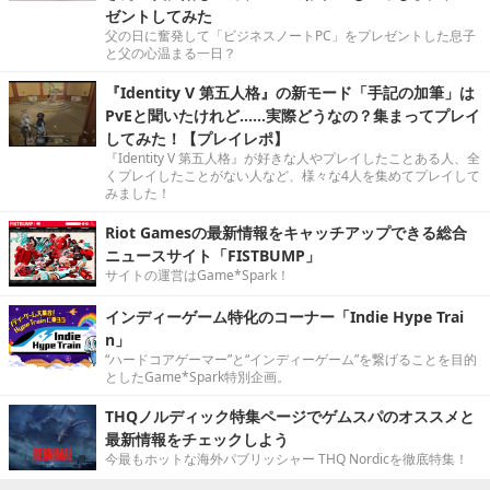
ゼントしてみた
父の日に奮発して「ビジネスノートPC」をプレゼントした息子
と父の心温まる一日？
『Identity V 第五人格』の新モード「手記の加筆」は
PvEと聞いたけれど……実際どうなの？集まってプレイ
してみた！【プレイレポ】
『Identity V 第五人格』が好きな人やプレイしたことある人、全
くプレイしたことがない人など、様々な4人を集めてプレイして
みました！
Riot Gamesの最新情報をキャッチアップできる総合
ニュースサイト「FISTBUMP」
サイトの運営はGame*Spark！
インディーゲーム特化のコーナー「Indie Hype Trai
n」
“ハードコアゲーマー”と“インディーゲーム”を繋げることを目的
としたGame*Spark特別企画。
THQノルディック特集ページでゲムスパのオススメと
最新情報をチェックしよう
今最もホットな海外パブリッシャー THQ Nordicを徹底特集！