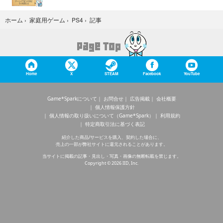
記事
ホーム
›
家庭用ゲーム
›
PS4
›
Home
X
STEAM
Facebook
YouTube
Game*Sparkについて
お問合せ
広告掲載
会社概要
個人情報保護方針
個人情報の取り扱いについて（Game*Spark）
利用規約
特定商取引法に基づく表記
紹介した商品/サービスを購入、契約した場合に、
売上の一部が弊社サイトに還元されることがあります。
当サイトに掲載の記事・見出し・写真・画像の無断転載を禁じます。
Copyright © 2026 IID, Inc.