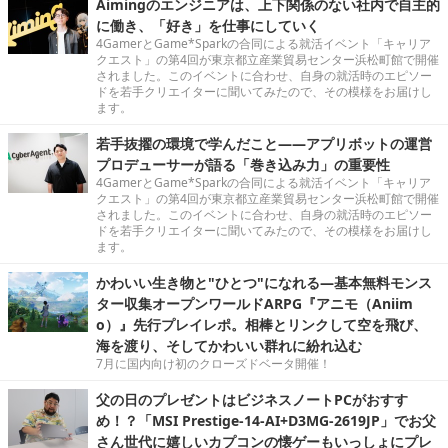
Aimingのエンジニアは、上下関係のない社内で自主的
に働き、「好き」を仕事にしていく
4GamerとGame*Sparkの合同による就活イベント「キャリア
クエスト」の第4回が東京都立産業貿易センター浜松町館で開催
されました。このイベントに合わせ、自身の就活時のエピソー
ドを若手クリエイターに聞いてみたので、その模様をお届けし
ます。
若手抜擢の環境で学んだこと――アプリボットの運営
プロデューサーが語る「巻き込み力」の重要性
4GamerとGame*Sparkの合同による就活イベント「キャリア
クエスト」の第4回が東京都立産業貿易センター浜松町館で開催
されました。このイベントに合わせ、自身の就活時のエピソー
ドを若手クリエイターに聞いてみたので、その模様をお届けし
ます。
かわいい生き物と"ひとつ"になれる―基本無料モンス
ター収集オープンワールドARPG『アニモ（Aniim
o）』先行プレイレポ。相棒とリンクして空を飛び、
海を渡り、そしてかわいい群れに紛れ込む
7月に国内向け初のクローズドベータ開催！
父の日のプレゼントはビジネスノートPCがおすす
め！？「MSI Prestige-14-AI+D3MG-2619JP」でお父
さん世代に嬉しいカプコンの懐ゲーもいっしょにプレ