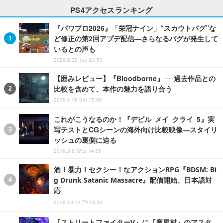
PS4アクセスランキング
『パワプロ2026』「栄冠ナイン」“スカウトバグ”な
ど修正の第2回アプデ配信―さらなるバグが発生して
いるとの声も
2026.6.30 Tue 21:53
【囲みレビュー】『Bloodborne』──過去作品との
比較を含めて、本作の魅力を語り合う
2015.4.18 Sat 15:00
これがこうなるのか！『デビル メイ クライ 5』実
写テストとCGシーンの海外向け比較映像―スタイリ
ッシュの裏側に迫る
2019.3.6 Wed 14:00
酒！暴力！セクシー！なアクションRPG『BDSM: Bi
g Drunk Satanic Massacre』配信開始、日本語対
応
2019.10.11 Fri 15:30
『ストリートファイターV』に『魔界村』のアスタ