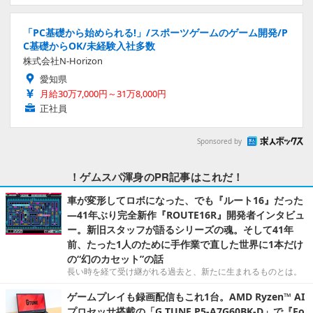
「PC基礎から始められる!」/スポーツゲームのゲーム開発/P
C基礎からOK/未経験入社多数
株式会社N-Horizon
愛知県
月給30万7,000円～31万8,000円
正社員
Sponsored by
！ゲムスパ渾身のPR記事はこれだ！
車が変形してロボになった、でも『ルート16』だった
―41年ぶり完全新作『ROUTE16R』開発者インタビュ
ー。新旧スタッフが語るシリーズの魂。そして41年
前、たった1人のために手作業で直した世界に1本だけ
の“幻のカセット”の話
長い時を経て受け継がれる過去と、新たに生まれるものとは。
ゲームプレイも録画配信もこれ1台。AMD Ryzen™ AI
プロセッサ搭載の「G TUNE P5-A7G60BK-D」で『Fo