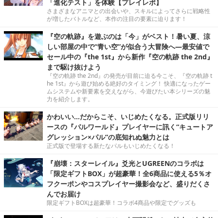
「進化テスト」を体験【プレイレポ】
さまざまなアニマとの出会いや、スキルによってさらに戦略性
が増したバトルなど、本作の注目の要素に迫ります！
『空の軌跡』を遊ぶのは「今」がベスト！暑い夏、涼
しい部屋の中で“青い空”が似合う大冒険へ―最安値で
セール中の『the 1st』から新作『空の軌跡 the 2nd』
まで駆け抜けよう
『空の軌跡 the 2nd』の発売が目前に迫る今こそ、『空の軌跡 t
he 1st』から遊び始める絶好のタイミング！ 快適になったゲー
ムシステムや新要素を交えながら、今遊びたい本シリーズの魅
力を紹介します。
かわいい…だからこそ、いじめたくなる。正式版リリ
ースの『パルワールド』プレイヤーに訊く“キュートア
グレッション×パル”の底知れぬ魅力とは
正式版で登場する新たなパルもいじめたくなる！
『崩壊：スターレイル』爻光とUGREENのコラボは
「限定ギフトBOX」が超豪華！全6商品に使える5％オ
フクーポンやコスプレイヤー撮影会など、盛りだくさ
んでお届け
限定ギフトBOXは超豪華！コラボ4商品や限定でグッズも