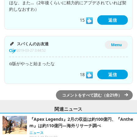
ほな、また…（2年後くらいに精力的にアプデされていれば契
約しなおすわ）
15
返信
スパくんのお友達
Menu
2019-03-27 3:44:52
α版がやっと始まったな
18
返信
コメントをすべて読む（全21件）
関連ニュース
『Apex Legends』2月の収益は約100億円、『Anthe
m』は約110億円―海外リサーチ調べ
ニュース
2019.3.22 Fri 11:30