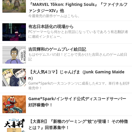
『MARVEL Tōkon: Fighting Souls』『ファイナルフ
ァンタジーXIV』他
今週発売の新作ゲームはこちら。
有志日本語化の現場から
PCゲーマーなら何かとお世話になっているであろう有志翻訳者
に連続インタビュー。
吉田輝和のゲームプレイ絵日記
もはやゲムスパの顔！どこかで見かけた吉田さんのゲーム絵日
記
【大人気4コマ】じゃんげま（Junk Gaming Maide
n）
Game*Sparkの一大コンテンツに成長した4コマ。単行本も好評
発売中！
Game*Spark/インサイド公式ディスコードサーバー
好評稼働中！
【大喜利】『新種のゲーミング“蚊”が登場！ その特徴
とは？』回答募集中！