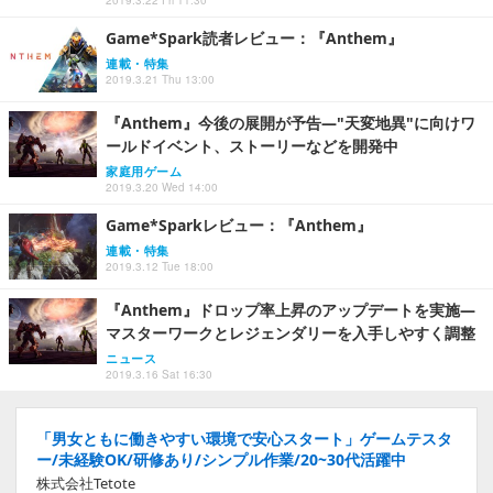
Game*Spark読者レビュー：『Anthem』
連載・特集
2019.3.21 Thu 13:00
『Anthem』今後の展開が予告―"天変地異"に向けワ
ールドイベント、ストーリーなどを開発中
家庭用ゲーム
2019.3.20 Wed 14:00
Game*Sparkレビュー：『Anthem』
連載・特集
2019.3.12 Tue 18:00
『Anthem』ドロップ率上昇のアップデートを実施―
マスターワークとレジェンダリーを入手しやすく調整
ニュース
2019.3.16 Sat 16:30
「男女ともに働きやすい環境で安心スタート」ゲームテスタ
ー/未経験OK/研修あり/シンプル作業/20~30代活躍中
株式会社Tetote