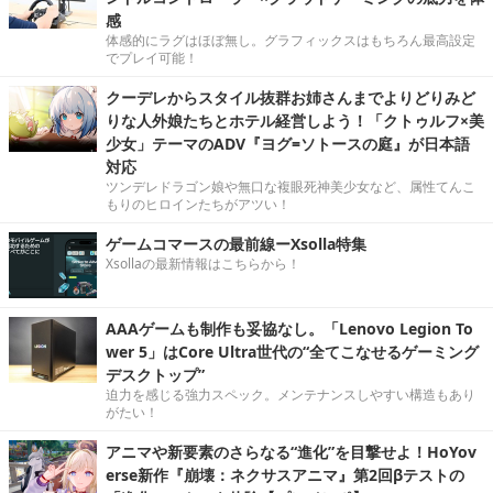
感
体感的にラグはほぼ無し。グラフィックスはもちろん最高設定
でプレイ可能！
クーデレからスタイル抜群お姉さんまでよりどりみど
りな人外娘たちとホテル経営しよう！「クトゥルフ×美
少女」テーマのADV『ヨグ=ソトースの庭』が日本語
対応
ツンデレドラゴン娘や無口な複眼死神美少女など、属性てんこ
もりのヒロインたちがアツい！
ゲームコマースの最前線ーXsolla特集
Xsollaの最新情報はこちらから！
AAAゲームも制作も妥協なし。「Lenovo Legion To
wer 5」はCore Ultra世代の“全てこなせるゲーミング
デスクトップ”
迫力を感じる強力スペック。メンテナンスしやすい構造もあり
がたい！
アニマや新要素のさらなる“進化”を目撃せよ！HoYov
erse新作『崩壊：ネクサスアニマ』第2回βテストの