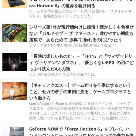
rza Horizon 6』の世界を駆け回る
ゲーム＆制作の拠点となるノートPCで話題のレースタイトルを
プレイ。放熱性能もチェックしました！
シリーズ第1作が現行機向けに復活！懐かしくも色褪せ
ない『カルドセプト ザ ファースト』遊びやすい機能も
搭載で、あらためて“原典”に触れるのにぴったり
シリーズ第1作が現行機向けの新機能を備えて復活！
「冒険は楽しいものだ」 ─『FF11』と『ウィザードリ
ィ ヴァリアンツ ダフネ』、"優しくないRPG"の沼にど
っぷり沈んだ4人の話
ふたつの沼の住人たちが語る奥深さとは。
【キャリアクエスト】ゲーム作りを仕事にするという
こと。セガの若手の事例に見る，ゲームプログラマと
いう働き方
Game*Sparkと4Gamerの合同による就活イベント「キャリア
クエスト」の第4回が東京都立産業貿易センター浜松町館で開催
されました。このイベントに合わせて取材した、各社の現場で
実際に働いている若手社員へのインタビューをお届けします。
GeForce NOWで『Forza Horizon 6』をプレイ。ハ
ンドルコントローラー×クラウドゲーミングの底力を体