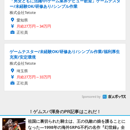
「男女ともに活躍中!ゲーム業界デビュー歓迎」ゲームテスタ
ー/未経験OK/研修あり/シンプル作業
株式会社Tetote
愛知県
月給27万円～34万円
正社員
ゲームテスター/未経験OK/研修あり/シンプル作業/福利厚生
充実/安定環境
株式会社Tetote
埼玉県
月給27万円～33万円
正社員
Sponsored by
！ゲムスパ渾身のPR記事はこれだ！
祖国に裏切られた騎士は、王の仇敵の娘を護ることに
なった―1998年の海外SRPG不朽の名作『幻世録』全