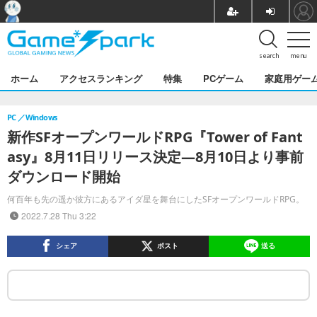
search
menu
ホーム
アクセスランキング
特集
PCゲーム
家庭用ゲー
PC
Windows
新作SFオープンワールドRPG『Tower of Fant
asy』8月11日リリース決定―8月10日より事前
ダウンロード開始
何百年も先の遥か彼方にあるアイダ星を舞台にしたSFオープンワールドRPG。
2022.7.28 Thu 3:22
シェア
ポスト
送る