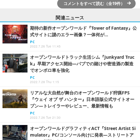
コメントをすべて読む（全19件）
関連ニュース
期待の新作オープンワールド『Tower of Fantasy』公
式サイトに謎のエラー画像？一体何が…
PC
2022.7.26 Tue 11:45
オープンワールドトラック生活シム『Junkyard Truc
k』早期アクセス開始―パブでの賭けや密造酒の製造
でオンボロ車を強化
PC
2022.7.28 Thu 1:15
リアルな大自然が舞台のオープンワールド狩猟FPS
『ウェイ オブ ザ ハンター』日本語版公式サイトオー
プン―トレイラーやレビュー、最新情報も
PC
2022.7.26 Tue 21:30
オープンワールドグラフィティACT『Street Artist Si
mulator』PC/コンソール向けに発表―ストリートア