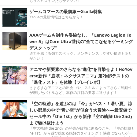
もりのヒロインたちがアツい！
ゲームコマースの最前線ーXsolla特集
Xsollaの最新情報はこちらから！
AAAゲームも制作も妥協なし。「Lenovo Legion To
wer 5」はCore Ultra世代の“全てこなせるゲーミング
デスクトップ”
迫力を感じる強力スペック。メンテナンスしやすい構造もあり
がたい！
アニマや新要素のさらなる“進化”を目撃せよ！HoYov
erse新作『崩壊：ネクサスアニマ』第2回βテストの
「進化テスト」を体験【プレイレポ】
さまざまなアニマとの出会いや、スキルによってさらに戦略性
が増したバトルなど、本作の注目の要素に迫ります！
『空の軌跡』を遊ぶのは「今」がベスト！暑い夏、涼
しい部屋の中で“青い空”が似合う大冒険へ―最安値で
セール中の『the 1st』から新作『空の軌跡 the 2nd』
まで駆け抜けよう
『空の軌跡 the 2nd』の発売が目前に迫る今こそ、『空の軌跡 t
he 1st』から遊び始める絶好のタイミング！ 快適になったゲー