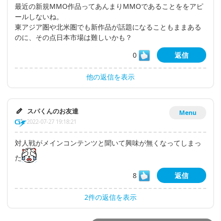
最近の新規MMO作品ってあんまりMMOであることををアピ
ールしないね。
東アジア圏や北米圏でも新作品が話題になることもままある
のに、その点日本市場は難しいかも？
0
返信
他の返信を表示
スパくんのお友達
Menu
2022-07-27 19:18:21
対人戦がメインコンテンツと聞いて興味が無くなってしまっ
た
8
返信
2件の返信を表示