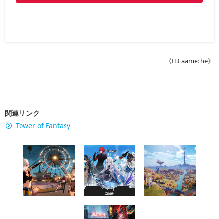
《H.Laameche》
関連リンク
Tower of Fantasy