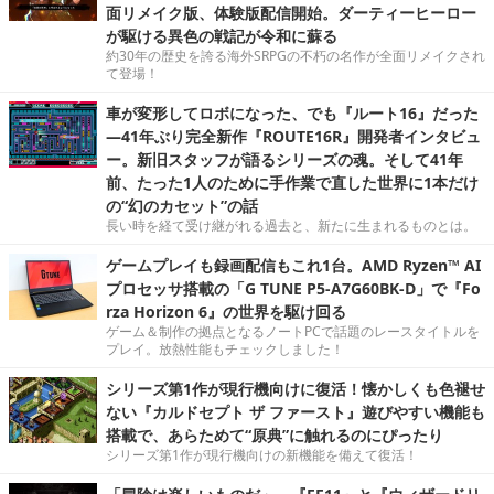
面リメイク版、体験版配信開始。ダーティーヒーロー
が駆ける異色の戦記が令和に蘇る
約30年の歴史を誇る海外SRPGの不朽の名作が全面リメイクされ
て登場！
車が変形してロボになった、でも『ルート16』だった
―41年ぶり完全新作『ROUTE16R』開発者インタビュ
ー。新旧スタッフが語るシリーズの魂。そして41年
前、たった1人のために手作業で直した世界に1本だけ
の“幻のカセット”の話
長い時を経て受け継がれる過去と、新たに生まれるものとは。
ゲームプレイも録画配信もこれ1台。AMD Ryzen™ AI
プロセッサ搭載の「G TUNE P5-A7G60BK-D」で『Fo
rza Horizon 6』の世界を駆け回る
ゲーム＆制作の拠点となるノートPCで話題のレースタイトルを
プレイ。放熱性能もチェックしました！
シリーズ第1作が現行機向けに復活！懐かしくも色褪せ
ない『カルドセプト ザ ファースト』遊びやすい機能も
搭載で、あらためて“原典”に触れるのにぴったり
シリーズ第1作が現行機向けの新機能を備えて復活！