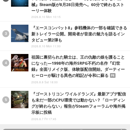
械』Steam版が8月28日発売へ。60分で終わるスト
ーリー体験
2026.8.10 Mon 10:15
『エースコンバット8』参戦機体の一部を確認できる
新トレイラー公開。開発者が音楽の魅力を語るイン
タビュー第2弾も
2026.8.10 Mon 11:00
祖国に裏切られた騎士は、王の仇敵の娘を護ること
になった―1998年の海外SRPG不朽の名作『幻世
録』全面リメイク版、体験版配信開始。ダーティー
ヒーローが駆ける異色の戦記が令和に蘇る
PR
2026.8.8 Sat 18:00
『ゴーストリコン ワイルドランズ』最新アプデ配信
も未だ一部のCPU環境では動かない？「ローディン
グが終わらない」報告がSteamフォーラムや海外掲
示板に投稿
2026.8.7 Fri 17:45