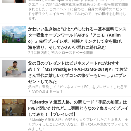
クエスト」の第4回が東京都立産業貿易センター浜松町館で開催
されました。このイベントに合わせ、自身の就活時のエピソー
ドを若手クリエイターに聞いてみたので、その模様をお届けし
ます。
かわいい生き物と"ひとつ"になれる―基本無料モンス
ター収集オープンワールドARPG『アニモ（Aniim
o）』先行プレイレポ。相棒とリンクして空を飛び、
海を渡り、そしてかわいい群れに紛れ込む
7月に国内向け初のクローズドベータ開催！
父の日のプレゼントはビジネスノートPCがおすす
め！？「MSI Prestige-14-AI+D3MG-2619JP」でお父
さん世代に嬉しいカプコンの懐ゲーもいっしょにプレ
ゼントしてみた
父の日に奮発して「ビジネスノートPC」をプレゼントした息子
と父の心温まる一日？
『Identity V 第五人格』の新モード「手記の加筆」は
PvEと聞いたけれど……実際どうなの？集まってプレイ
してみた！【プレイレポ】
『Identity V 第五人格』が好きな人やプレイしたことある人、全
くプレイしたことがない人など、様々な4人を集めてプレイして
みました！