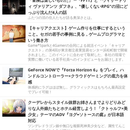
「冒険は楽しいものだ」 ─『FF11』と『ウィザードリ
ィ ヴァリアンツ ダフネ』、"優しくないRPG"の沼にど
っぷり沈んだ4人の話
ふたつの沼の住人たちが語る奥深さとは。
【キャリアクエスト】ゲーム作りを仕事にするという
こと。セガの若手の事例に見る，ゲームプログラマと
いう働き方
Game*Sparkと4Gamerの合同による就活イベント「キャリア
クエスト」の第4回が東京都立産業貿易センター浜松町館で開催
されました。このイベントに合わせて取材した、各社の現場で
実際に働いている若手社員へのインタビューをお届けします。
GeForce NOWで『Forza Horizon 6』をプレイ。ハ
ンドルコントローラー×クラウドゲーミングの底力を体
感
体感的にラグはほぼ無し。グラフィックスはもちろん最高設定
でプレイ可能！
クーデレからスタイル抜群お姉さんまでよりどりみど
りな人外娘たちとホテル経営しよう！「クトゥルフ×美
少女」テーマのADV『ヨグ=ソトースの庭』が日本語
対応
ツンデレドラゴン娘や無口な複眼死神美少女など、属性てんこ