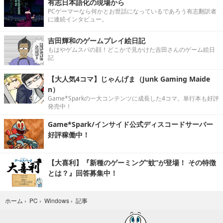
有志日本語化の現場から
PCゲーマーなら何かとお世話になっているであろう有志翻訳者
に連続インタビュー。
吉田輝和のゲームプレイ絵日記
もはやゲムスパの顔！どこかで見かけた吉田さんのゲーム絵日
記
【大人気4コマ】じゃんげま（Junk Gaming Maide
n）
Game*Sparkの一大コンテンツに成長した4コマ。単行本も好評
発売中！
Game*Spark/インサイド公式ディスコードサーバー
好評稼働中！
【大喜利】『新種のゲーミング“蚊”が登場！ その特徴
とは？』回答募集中！
記事
ホーム
›
PC
›
Windows
›