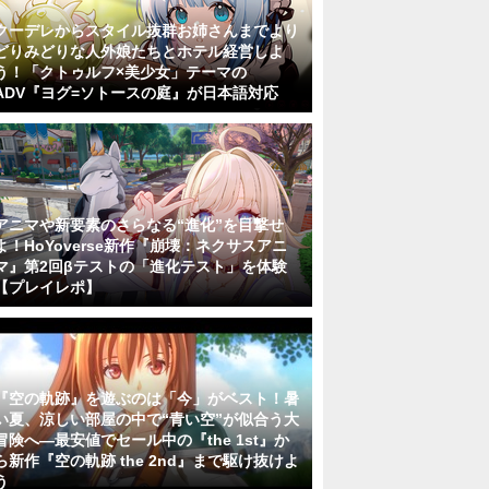
クーデレからスタイル抜群お姉さんまでより
どりみどりな人外娘たちとホテル経営しよ
う！「クトゥルフ×美少女」テーマの
ADV『ヨグ=ソトースの庭』が日本語対応
アニマや新要素のさらなる“進化”を目撃せ
よ！HoYoverse新作『崩壊：ネクサスアニ
マ』第2回βテストの「進化テスト」を体験
【プレイレポ】
『空の軌跡』を遊ぶのは「今」がベスト！暑
い夏、涼しい部屋の中で“青い空”が似合う大
冒険へ―最安値でセール中の『the 1st』か
ら新作『空の軌跡 the 2nd』まで駆け抜けよ
う