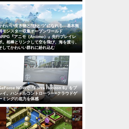
かわいい生き物と"ひとつ"になれる―基本無
料モンスター収集オープンワールド
ARPG『アニモ（Aniimo）』先行プレイレ
ポ。相棒とリンクして空を飛び、海を渡り、
そしてかわいい群れに紛れ込む
GeForce NOWで『Forza Horizon 6』をプ
レイ。ハンドルコントローラー×クラウドゲ
ーミングの底力を体感