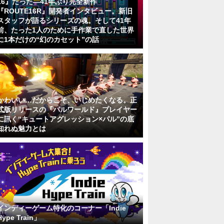
16』だった―41年ぶり完全新作
『ROUTE16R』開発者インタビュー。新旧
スタッフが語るシリーズの魂。そして41年
前、たった1人のために手作業で直した世界
に1本だけの“幻のカセット”の話
かわいい…だからこそ、いじめたくなる。正
式版リリースの『パルワールド』プレイヤー
に訊く“キュートアグレッション×パル”の底
知れぬ魅力とは
インディーゲーム特化のコーナー「Indie
Hype Train」