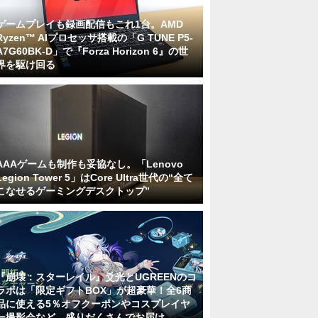
ゲームプレイも録画配信もこれ1台。AMD
Ryzen™ AIプロセッサ搭載の「G TUNE P5-
A7G60BK-D」で『Forza Horizon 6』の世
界を駆け回る
AAAゲームも制作も妥協なし。「Lenovo
Legion Tower 5」はCore Ultra世代の“全て
こなせるゲーミングデスクトップ”
『崩壊：スターレイル』爻光とUGREENのコ
ラボは「限定ギフトBOX」が超豪華！全6商
品に使える5％オフクーポンやコスプレイヤ
ー撮影会など、盛りだくさんでお届け