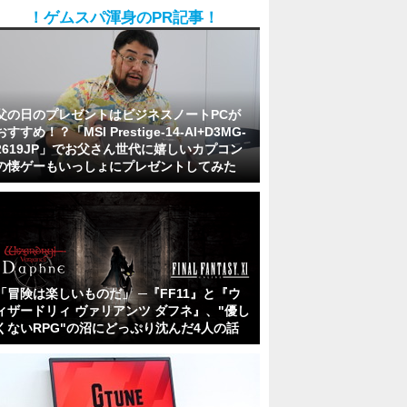
！ゲムスパ渾身のPR記事！
父の日のプレゼントはビジネスノートPCが
おすすめ！？「MSI Prestige-14-AI+D3MG-
2619JP」でお父さん世代に嬉しいカプコン
の懐ゲーもいっしょにプレゼントしてみた
「冒険は楽しいものだ」 ─『FF11』と『ウ
ィザードリィ ヴァリアンツ ダフネ』、"優し
くないRPG"の沼にどっぷり沈んだ4人の話