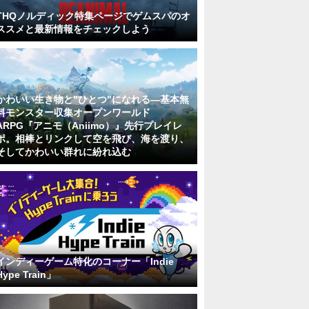
THQノルディック特集ページでゲムスパのオ
ススメと最新情報をチェックしよう
かわいい生き物と"ひとつ"になれる―基本無
料モンスター収集オープンワールド
ARPG『アニモ（Aniimo）』先行プレイレ
ポ。相棒とリンクして空を飛び、海を渡り、
そしてかわいい群れに紛れ込む
インディーゲーム特化のコーナー「Indie
Hype Train」