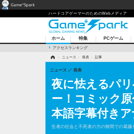
Game*Spark
ハードコアゲーマーのためのWebメディア
ホーム
特集
PCゲーム
アクセスランキング
ホーム
›
ニュース
›
発表
›
記事
ニュース
発表
夜に怯えるパリ
ー！コミック原作3
本語字幕付きア
生者の社会と不死者の力の狭間での葛藤