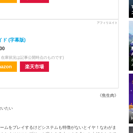
ド (字幕版)
00
・在庫状況は記事公開時点のものです)
azon
楽天市場
《焦生肉》
食いたい
ームをプレイするけどシステムも特徴がないとイヤ！なわがま