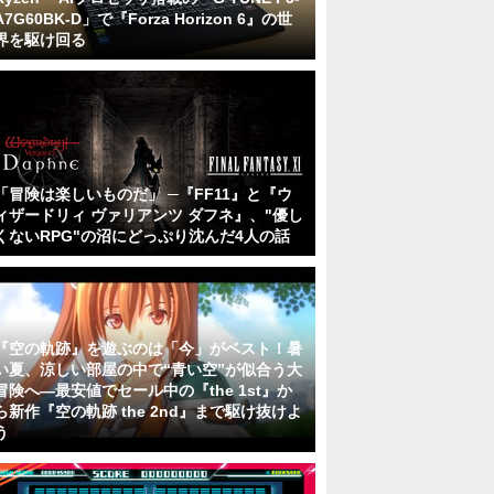
A7G60BK-D」で『Forza Horizon 6』の世
界を駆け回る
「冒険は楽しいものだ」 ─『FF11』と『ウ
ィザードリィ ヴァリアンツ ダフネ』、"優し
くないRPG"の沼にどっぷり沈んだ4人の話
『空の軌跡』を遊ぶのは「今」がベスト！暑
い夏、涼しい部屋の中で“青い空”が似合う大
冒険へ―最安値でセール中の『the 1st』か
ら新作『空の軌跡 the 2nd』まで駆け抜けよ
う