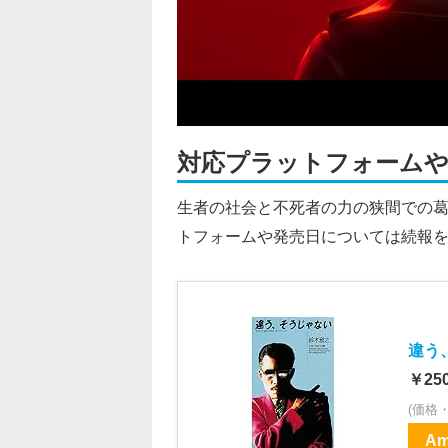
対応プラットフォームや
生者の社会と不死者の力の狭間での葛藤を
トフォームや発売日については続報
違う
￥25
(価格
Am