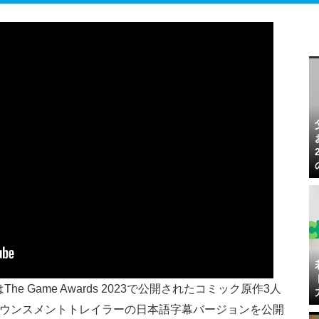
GamesはThe Game Awards 2023で公開されたコミック原作3人
ウンスメントトレイラーの日本語字幕バージョンを公開