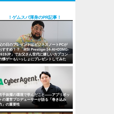
！ゲムスパ渾身のPR記事！
父の日のプレゼントはビジネスノートPCが
おすすめ！？「MSI Prestige-14-AI+D3MG-
2619JP」でお父さん世代に嬉しいカプコン
の懐ゲーもいっしょにプレゼントしてみた
若手抜擢の環境で学んだこと――アプリボッ
トの運営プロデューサーが語る「巻き込み
力」の重要性