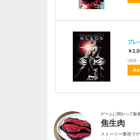
ブレイ
￥2,0
(価格
Am
ゲームに関わって飯
焦生肉
ストーリー重視でゲ