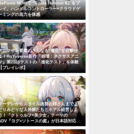
GeForce NOWで『Forza Horizon 6』をプ
レイ。ハンドルコントローラー×クラウドゲ
ーミングの底力を体感
アニマや新要素のさらなる“進化”を目撃せ
よ！HoYoverse新作『崩壊：ネクサスアニ
マ』第2回βテストの「進化テスト」を体験
【プレイレポ】
クーデレからスタイル抜群お姉さんまでより
どりみどりな人外娘たちとホテル経営しよ
う！「クトゥルフ×美少女」テーマの
ADV『ヨグ=ソトースの庭』が日本語対応