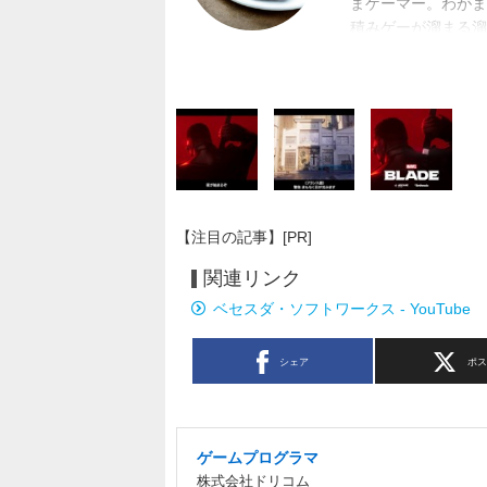
まゲーマー。わがま
積みゲーが溜まる溜
に恵まれた。
【注目の記事】[PR]
関連リンク
ベセスダ・ソフトワークス - YouTube
シェア
ポ
ゲームプログラマ
株式会社ドリコム