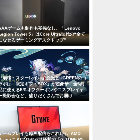
AAAゲームも制作も妥協なし。「Lenovo
Legion Tower 5」はCore Ultra世代の“全て
こなせるゲーミングデスクトップ”
『崩壊：スターレイル』爻光とUGREENのコ
ラボは「限定ギフトBOX」が超豪華！全6商
品に使える5％オフクーポンやコスプレイヤ
ー撮影会など、盛りだくさんでお届け
ゲームプレイも録画配信もこれ1台。AMD
Ryzen™ AIプロセッサ搭載の「G TUNE P5-