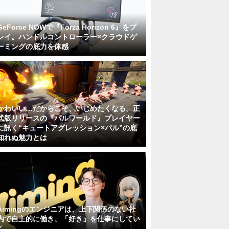
GeForce NOWで『Forza Horizon 6』をプ
レイ。ハンドルコントローラー×クラウドゲ
ーミングの底力を体感
かわいい…だからこそ、いじめたくなる。正
式版リリースの『パルワールド』プレイヤー
に訊く“キュートアグレッション×パル”の底
知れぬ魅力とは
Aimingのエンジニアは、上下関係のない社
内で自主的に働き、「好き」を仕事にしてい
く