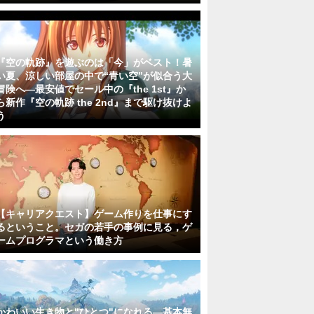
『空の軌跡』を遊ぶのは「今」がベスト！暑
い夏、涼しい部屋の中で“青い空”が似合う大
冒険へ―最安値でセール中の『the 1st』か
ら新作『空の軌跡 the 2nd』まで駆け抜けよ
う
【キャリアクエスト】ゲーム作りを仕事にす
るということ。セガの若手の事例に見る，ゲ
ームプログラマという働き方
かわいい生き物と"ひとつ"になれる―基本無