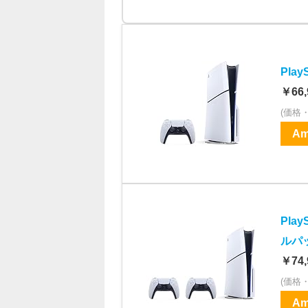
PlayS
￥66,
(価格
Am
Pla
ルパック
￥74,
(価格
Am