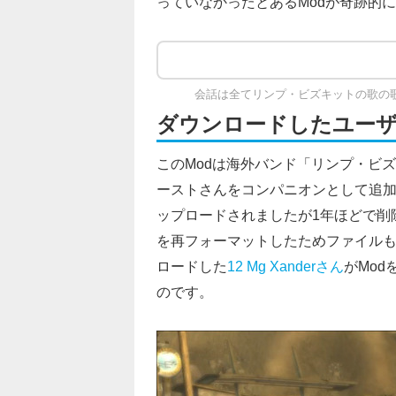
っていなかったとあるModが奇跡的
会話は全てリンプ・ビズキットの歌の
ダウンロードしたユーザ
このModは海外バンド「リンプ・ビズキ
ーストさんをコンパニオンとして追加するM
ップロードされましたが1年ほどで削
を再フォーマットしたためファイル
ロードした
12 Mg Xanderさん
がMod
のです。