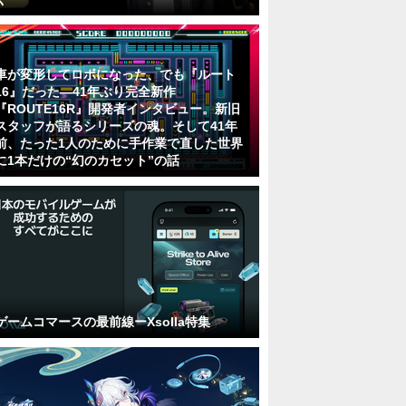
車が変形してロボになった、でも『ルート
16』だった―41年ぶり完全新作
『ROUTE16R』開発者インタビュー。新旧
スタッフが語るシリーズの魂。そして41年
前、たった1人のために手作業で直した世界
に1本だけの“幻のカセット”の話
ゲームコマースの最前線ーXsolla特集