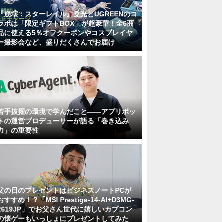
『崩壊：スターレイル』爻光とUGREENのコ
ラボは「限定ギフトBOX」が超豪華！全6商
品に使える5％オフクーポンやコスプレイヤ
ー撮影会など、盛りだくさんでお届け
若手抜擢の環境で学んだこと――アプリボッ
トの運営プロデューサーが語る「巻き込み
力」の重要性
父の日のプレゼントはビジネスノートPCが
おすすめ！？「MSI Prestige-14-AI+D3MG-
2619JP」でお父さん世代に嬉しいカプコン
の懐ゲーもいっしょにプレゼントしてみた