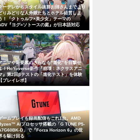
クーデレからスタイル抜群お姉さんまでより
どりみどりな人外娘たちとホテル経営しよ
う！「クトゥルフ×美少女」テーマの
ADV『ヨグ=ソトースの庭』が日本語対応
アニマや新要素のさらなる“進化”を目撃せ
よ！HoYoverse新作『崩壊：ネクサスアニ
マ』第2回βテストの「進化テスト」を体験
【プレイレポ】
ゲームプレイも録画配信もこれ1台。AMD
Ryzen™ AIプロセッサ搭載の「G TUNE P5-
A7G60BK-D」で『Forza Horizon 6』の世
界を駆け回る