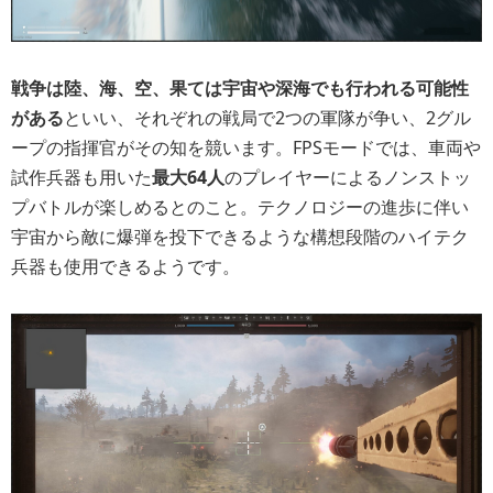
戦争は陸、海、空、果ては宇宙や深海でも行われる可能性
がある
といい、それぞれの戦局で2つの軍隊が争い、2グル
ープの指揮官がその知を競います。FPSモードでは、車両や
試作兵器も用いた
最大64人
のプレイヤーによるノンストッ
プバトルが楽しめるとのこと。テクノロジーの進歩に伴い
宇宙から敵に爆弾を投下できるような構想段階のハイテク
兵器も使用できるようです。