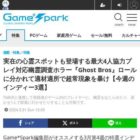
search
menu
グ
特集
PCゲーム
家庭用ゲーム
セール/無料
カルチャ
連載・特集
特集
実在の心霊スポットも登場する最大4人協力プ
レイ対応幽霊調査ホラー『Ghost Bros』ロール
に分かれて適材適所で超常現象を暴け【今週の
インディー3選】
Twitchと連携して視聴者がゲーム内のプレイヤーに、幽霊をなじらせたり、誰
かを1人で部屋に行かせたりすることも可能です。
2024.3.31 Sun 10:00
シェア
ポスト
送る
Game*Spark編集部がオススメする3月第4週の特選インデ