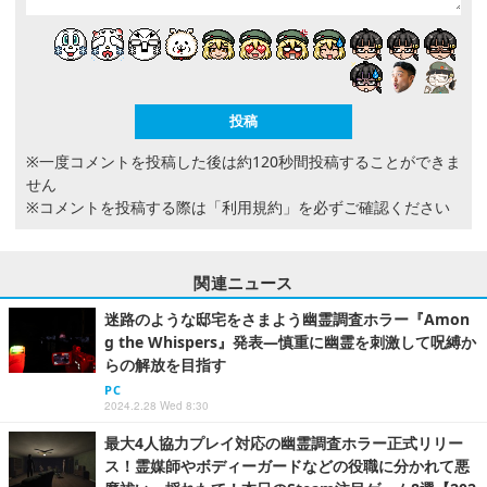
※一度コメントを投稿した後は約120秒間投稿することができま
せん
※コメントを投稿する際は
「利用規約」
を必ずご確認ください
関連ニュース
迷路のような邸宅をさまよう幽霊調査ホラー『Amon
g the Whispers』発表―慎重に幽霊を刺激して呪縛か
らの解放を目指す
PC
2024.2.28 Wed 8:30
最大4人協力プレイ対応の幽霊調査ホラー正式リリー
ス！霊媒師やボディーガードなどの役職に分かれて悪