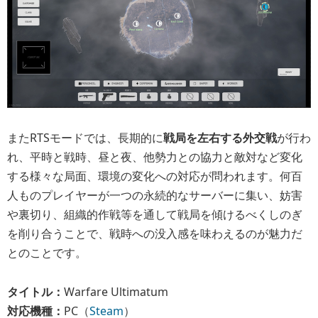
またRTSモードでは、長期的に
戦局を左右する外交戦
が行わ
れ、平時と戦時、昼と夜、他勢力との協力と敵対など変化
する様々な局面、環境の変化への対応が問われます。何百
人ものプレイヤーが一つの永続的なサーバーに集い、妨害
や裏切り、組織的作戦等を通して戦局を傾けるべくしのぎ
を削り合うことで、戦時への没入感を味わえるのが魅力だ
とのことです。
タイトル：
Warfare Ultimatum
対応機種：
PC（
Steam
）