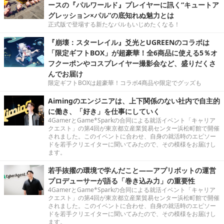
ースの『パルワールド』プレイヤーに訊く“キュートア
グレッション×パル”の底知れぬ魅力とは
正式版で登場する新たなパルもいじめたくなる！
『崩壊：スターレイル』爻光とUGREENのコラボは
「限定ギフトBOX」が超豪華！全6商品に使える5％オ
フクーポンやコスプレイヤー撮影会など、盛りだくさ
んでお届け
限定ギフトBOXは超豪華！コラボ4商品や限定でグッズも
Aimingのエンジニアは、上下関係のない社内で自主的
に働き、「好き」を仕事にしていく
4GamerとGame*Sparkの合同による就活イベント「キャリア
クエスト」の第4回が東京都立産業貿易センター浜松町館で開催
されました。このイベントに合わせ、自身の就活時のエピソー
ドを若手クリエイターに聞いてみたので、その模様をお届けし
ます。
若手抜擢の環境で学んだこと――アプリボットの運営
プロデューサーが語る「巻き込み力」の重要性
4GamerとGame*Sparkの合同による就活イベント「キャリア
クエスト」の第4回が東京都立産業貿易センター浜松町館で開催
されました。このイベントに合わせ、自身の就活時のエピソー
ドを若手クリエイターに聞いてみたので、その模様をお届けし
ます。