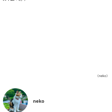
《neko》
neko