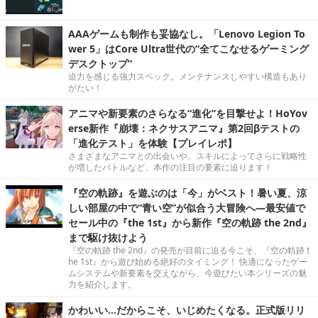
AAAゲームも制作も妥協なし。「Lenovo Legion To
wer 5」はCore Ultra世代の“全てこなせるゲーミング
デスクトップ”
迫力を感じる強力スペック。メンテナンスしやすい構造もあり
がたい！
アニマや新要素のさらなる“進化”を目撃せよ！HoYov
erse新作『崩壊：ネクサスアニマ』第2回βテストの
「進化テスト」を体験【プレイレポ】
さまざまなアニマとの出会いや、スキルによってさらに戦略性
が増したバトルなど、本作の注目の要素に迫ります！
『空の軌跡』を遊ぶのは「今」がベスト！暑い夏、涼
しい部屋の中で“青い空”が似合う大冒険へ―最安値で
セール中の『the 1st』から新作『空の軌跡 the 2nd』
まで駆け抜けよう
『空の軌跡 the 2nd』の発売が目前に迫る今こそ、『空の軌跡 t
he 1st』から遊び始める絶好のタイミング！ 快適になったゲー
ムシステムや新要素を交えながら、今遊びたい本シリーズの魅
力を紹介します。
かわいい…だからこそ、いじめたくなる。正式版リリ