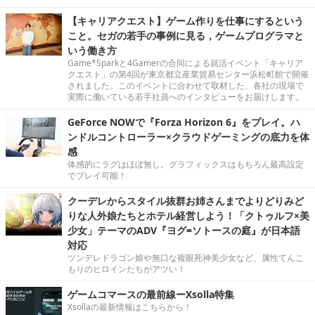
【キャリアクエスト】ゲーム作りを仕事にするという
こと。セガの若手の事例に見る，ゲームプログラマと
いう働き方
Game*Sparkと4Gamerの合同による就活イベント「キャリア
クエスト」の第4回が東京都立産業貿易センター浜松町館で開催
されました。このイベントに合わせて取材した、各社の現場で
実際に働いている若手社員へのインタビューをお届けします。
GeForce NOWで『Forza Horizon 6』をプレイ。ハ
ンドルコントローラー×クラウドゲーミングの底力を体
感
体感的にラグはほぼ無し。グラフィックスはもちろん最高設定
でプレイ可能！
クーデレからスタイル抜群お姉さんまでよりどりみど
りな人外娘たちとホテル経営しよう！「クトゥルフ×美
少女」テーマのADV『ヨグ=ソトースの庭』が日本語
対応
ツンデレドラゴン娘や無口な複眼死神美少女など、属性てんこ
もりのヒロインたちがアツい！
ゲームコマースの最前線ーXsolla特集
Xsollaの最新情報はこちらから！