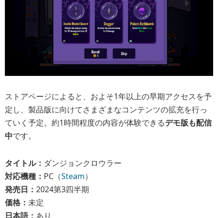
ストアページによると、およそ1年以上の早期アクセスを予
定し、製品版に向けてさまざまなコンテンツの拡充を行っ
ていく予定。約1時間程度の内容が体験できる
デモ版も配信
中
です。
タイトル：
ダンジョンクロウラー
対応機種：
PC（
Steam
）
発売日：
2024第3四半期
価格：
未定
日本語：
あり