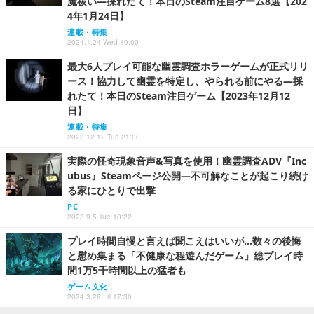
魔祓い―採れたて！本日のSteam注目ゲーム8選【202
4年1月24日】
連載・特集
2024.1.24 Wed 19:00
最大6人プレイ可能な幽霊調査ホラーゲームが正式リリ
ース！協力して幽霊を特定し、やられる前にやる―採
れたて！本日のSteam注目ゲーム【2023年12月12
日】
連載・特集
2023.12.12 Tue 21:00
実際の怪奇現象音声&写真を使用！幽霊調査ADV『Inc
ubus』Steamページ公開―不可解なことが起こり続け
る家にひとりで出撃
PC
2023.9.5 Tue 10:22
プレイ時間自慢と言えば聞こえはいいが…数々の後悔
と慰め集まる「不健康な程遊んだゲーム」総プレイ時
間1万5千時間以上の猛者も
ゲーム文化
2024.3.29 Fri 17:30