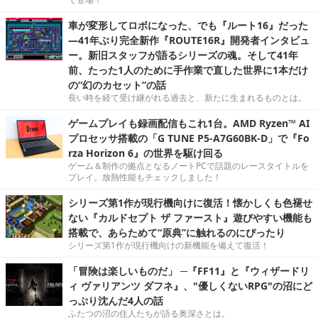
車が変形してロボになった、でも『ルート16』だった
―41年ぶり完全新作『ROUTE16R』開発者インタビュ
ー。新旧スタッフが語るシリーズの魂。そして41年
前、たった1人のために手作業で直した世界に1本だけ
の“幻のカセット”の話
長い時を経て受け継がれる過去と、新たに生まれるものとは。
ゲームプレイも録画配信もこれ1台。AMD Ryzen™ AI
プロセッサ搭載の「G TUNE P5-A7G60BK-D」で『Fo
rza Horizon 6』の世界を駆け回る
ゲーム＆制作の拠点となるノートPCで話題のレースタイトルを
プレイ。放熱性能もチェックしました！
シリーズ第1作が現行機向けに復活！懐かしくも色褪せ
ない『カルドセプト ザ ファースト』遊びやすい機能も
搭載で、あらためて“原典”に触れるのにぴったり
シリーズ第1作が現行機向けの新機能を備えて復活！
「冒険は楽しいものだ」 ─『FF11』と『ウィザードリ
ィ ヴァリアンツ ダフネ』、"優しくないRPG"の沼にど
っぷり沈んだ4人の話
ふたつの沼の住人たちが語る奥深さとは。