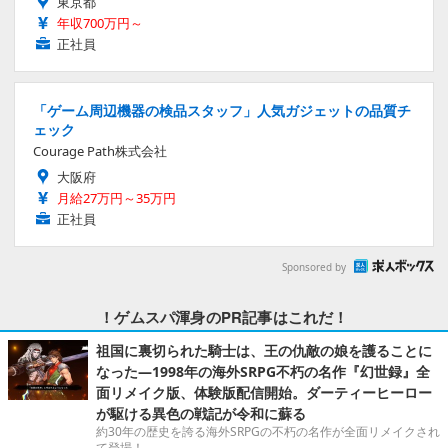
東京都
年収700万円～
正社員
「ゲーム周辺機器の検品スタッフ」人気ガジェットの品質チ
ェック
Courage Path株式会社
大阪府
月給27万円～35万円
正社員
Sponsored by
！ゲムスパ渾身のPR記事はこれだ！
祖国に裏切られた騎士は、王の仇敵の娘を護ることに
なった―1998年の海外SRPG不朽の名作『幻世録』全
面リメイク版、体験版配信開始。ダーティーヒーロー
が駆ける異色の戦記が令和に蘇る
約30年の歴史を誇る海外SRPGの不朽の名作が全面リメイクされ
て登場！