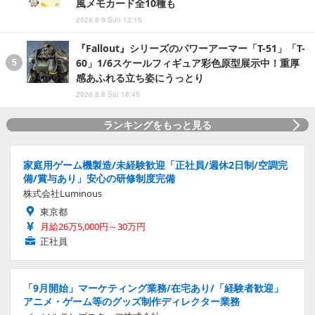
風メモカード全10種も
2026.8.9 Sun 12:15
『Fallout』シリーズのパワーアーマー「T-51」「T-
60」1/6スケールフィギュア彩色原型展示中！重厚
感あふれる立ち姿にうっとり
2026.8.8 Sat 18:45
ランキングをもっと見る
家庭用ゲーム機製造/未経験歓迎「正社員/週休2日制/空調完
備/賞与あり」安心の研修制度完備
株式会社Luminous
東京都
月給26万5,000円～30万円
正社員
「9月開始」マーケティング業務/在宅あり/「経験者歓迎」
アニメ・ゲーム等のグッズ制作ディレクター業務