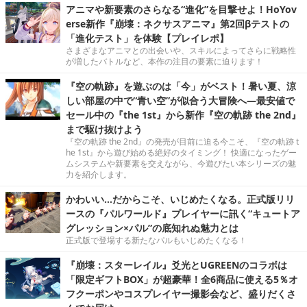
アニマや新要素のさらなる“進化”を目撃せよ！HoYov
erse新作『崩壊：ネクサスアニマ』第2回βテストの
「進化テスト」を体験【プレイレポ】
さまざまなアニマとの出会いや、スキルによってさらに戦略性
が増したバトルなど、本作の注目の要素に迫ります！
『空の軌跡』を遊ぶのは「今」がベスト！暑い夏、涼
しい部屋の中で“青い空”が似合う大冒険へ―最安値で
セール中の『the 1st』から新作『空の軌跡 the 2nd』
まで駆け抜けよう
『空の軌跡 the 2nd』の発売が目前に迫る今こそ、『空の軌跡 t
he 1st』から遊び始める絶好のタイミング！ 快適になったゲー
ムシステムや新要素を交えながら、今遊びたい本シリーズの魅
力を紹介します。
かわいい…だからこそ、いじめたくなる。正式版リリ
ースの『パルワールド』プレイヤーに訊く“キュートア
グレッション×パル”の底知れぬ魅力とは
正式版で登場する新たなパルもいじめたくなる！
『崩壊：スターレイル』爻光とUGREENのコラボは
「限定ギフトBOX」が超豪華！全6商品に使える5％オ
フクーポンやコスプレイヤー撮影会など、盛りだくさ