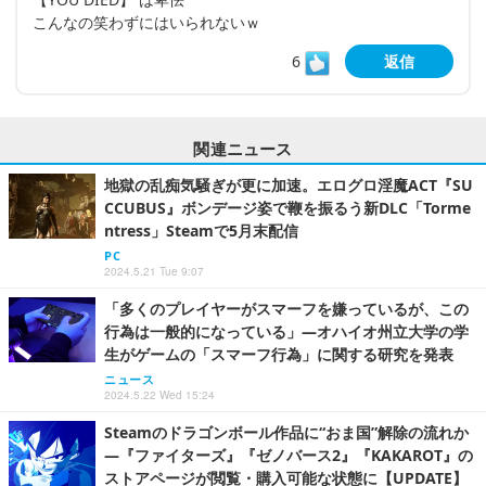
こんなの笑わずにはいられないｗ
6
返信
関連ニュース
地獄の乱痴気騒ぎが更に加速。エログロ淫魔ACT『SU
CCUBUS』ボンデージ姿で鞭を振るう新DLC「Torme
ntress」Steamで5月末配信
PC
2024.5.21 Tue 9:07
「多くのプレイヤーがスマーフを嫌っているが、この
行為は一般的になっている」―オハイオ州立大学の学
生がゲームの「スマーフ行為」に関する研究を発表
ニュース
2024.5.22 Wed 15:24
Steamのドラゴンボール作品に“おま国”解除の流れか
―『ファイターズ』『ゼノバース2』『KAKAROT』の
ストアページが閲覧・購入可能な状態に【UPDATE】