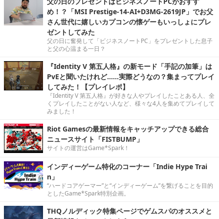
父の日のプレゼントはビジネスノートPCがおすす
め！？「MSI Prestige-14-AI+D3MG-2619JP」でお父
さん世代に嬉しいカプコンの懐ゲーもいっしょにプレ
ゼントしてみた
父の日に奮発して「ビジネスノートPC」をプレゼントした息子
と父の心温まる一日？
『Identity V 第五人格』の新モード「手記の加筆」は
PvEと聞いたけれど……実際どうなの？集まってプレイ
してみた！【プレイレポ】
『Identity V 第五人格』が好きな人やプレイしたことある人、全
くプレイしたことがない人など、様々な4人を集めてプレイして
みました！
Riot Gamesの最新情報をキャッチアップできる総合
ニュースサイト「FISTBUMP」
サイトの運営はGame*Spark！
インディーゲーム特化のコーナー「Indie Hype Trai
n」
“ハードコアゲーマー”と“インディーゲーム”を繋げることを目的
としたGame*Spark特別企画。
THQノルディック特集ページでゲムスパのオススメと