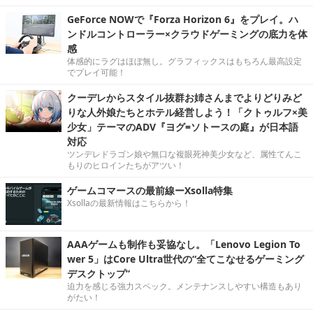
GeForce NOWで『Forza Horizon 6』をプレイ。ハ
ンドルコントローラー×クラウドゲーミングの底力を体
感
体感的にラグはほぼ無し。グラフィックスはもちろん最高設定
でプレイ可能！
クーデレからスタイル抜群お姉さんまでよりどりみど
りな人外娘たちとホテル経営しよう！「クトゥルフ×美
少女」テーマのADV『ヨグ=ソトースの庭』が日本語
対応
ツンデレドラゴン娘や無口な複眼死神美少女など、属性てんこ
もりのヒロインたちがアツい！
ゲームコマースの最前線ーXsolla特集
Xsollaの最新情報はこちらから！
AAAゲームも制作も妥協なし。「Lenovo Legion To
wer 5」はCore Ultra世代の“全てこなせるゲーミング
デスクトップ”
迫力を感じる強力スペック。メンテナンスしやすい構造もあり
がたい！