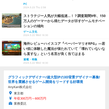
PC
2024.5.23 Thu 2:58
ストラテジー人気が大幅低迷…！？調査期間9年、150
万人のゲーマーから得たデータが示すゲームモチベー
ションの傾向
ゲーム文化
2024.5.22 Wed 16:30
海外レビューハイスコア『ペーパーマリオRPG』―若
い頃に体験した魔法が保たれていて「壊れていないな
ら直すな」という名言が良く当てはまる
連載・特集
2024.5.22 Wed 18:30
グラフィックデザイナー/超大型IPの3D背景デザイナー募集!
世界を震撼させるゲーム開発をリードする好環境
AnyKan株式会社
東京都
年収300万円～600万円
業務委託