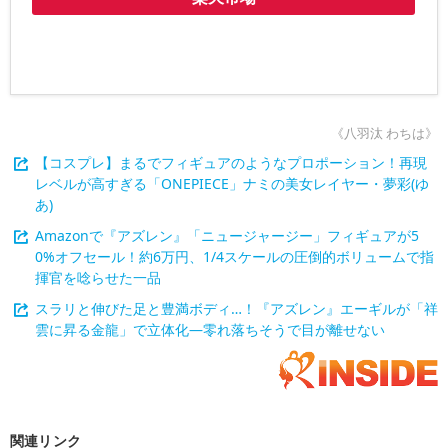
《八羽汰 わちは》
【コスプレ】まるでフィギュアのようなプロポーション！再現
レベルが高すぎる「ONEPIECE」ナミの美女レイヤー・夢彩(ゆ
あ)
Amazonで『アズレン』「ニュージャージー」フィギュアが5
0%オフセール！約6万円、1/4スケールの圧倒的ボリュームで指
揮官を唸らせた一品
スラリと伸びた足と豊満ボディ…！『アズレン』エーギルが「祥
雲に昇る金龍」で立体化―零れ落ちそうで目が離せない
関連リンク