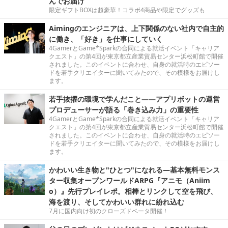
んでお届け
限定ギフトBOXは超豪華！コラボ4商品や限定でグッズも
Aimingのエンジニアは、上下関係のない社内で自主的
に働き、「好き」を仕事にしていく
4GamerとGame*Sparkの合同による就活イベント「キャリア
クエスト」の第4回が東京都立産業貿易センター浜松町館で開催
されました。このイベントに合わせ、自身の就活時のエピソー
ドを若手クリエイターに聞いてみたので、その模様をお届けし
ます。
若手抜擢の環境で学んだこと――アプリボットの運営
プロデューサーが語る「巻き込み力」の重要性
4GamerとGame*Sparkの合同による就活イベント「キャリア
クエスト」の第4回が東京都立産業貿易センター浜松町館で開催
されました。このイベントに合わせ、自身の就活時のエピソー
ドを若手クリエイターに聞いてみたので、その模様をお届けし
ます。
かわいい生き物と"ひとつ"になれる―基本無料モンス
ター収集オープンワールドARPG『アニモ（Aniim
o）』先行プレイレポ。相棒とリンクして空を飛び、
海を渡り、そしてかわいい群れに紛れ込む
7月に国内向け初のクローズドベータ開催！