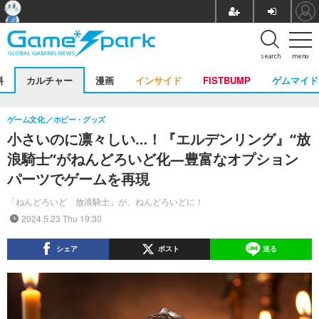
search
menu
料
カルチャー
漫画
インサイド
FISTBUMP
ゲムマイド
ゲーム文化
ホビー・グッズ
小さいのに凛々しい…！『エルデンリング』“放
浪騎士”がねんどろいど化―豊富なオプション
パーツでゲームを再現
「ねんどろいど 放浪騎士」が、ねんどろいどに！
2024.5.23 Thu 19:30
シェア
ポスト
送る