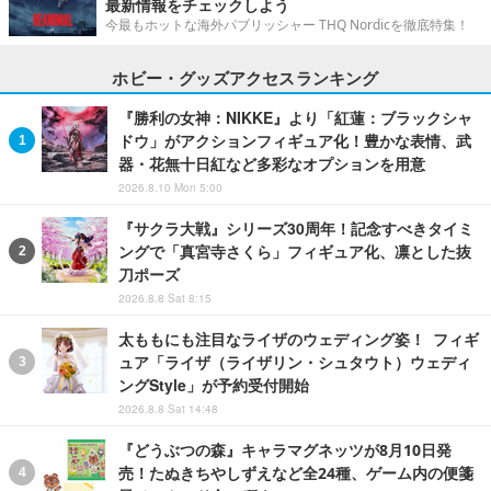
最新情報をチェックしよう
今最もホットな海外パブリッシャー THQ Nordicを徹底特集！
ホビー・グッズアクセスランキング
『勝利の女神：NIKKE』より「紅蓮：ブラックシャ
ドウ」がアクションフィギュア化！豊かな表情、武
器・花無十日紅など多彩なオプションを用意
2026.8.10 Mon 5:00
『サクラ大戦』シリーズ30周年！記念すべきタイミ
ングで「真宮寺さくら」フィギュア化、凛とした抜
刀ポーズ
2026.8.8 Sat 8:15
太ももにも注目なライザのウェディング姿！ フィギ
ュア「ライザ（ライザリン・シュタウト）ウェディ
ングStyle」が予約受付開始
2026.8.8 Sat 14:48
『どうぶつの森』キャラマグネッツが8月10日発
売！たぬきちやしずえなど全24種、ゲーム内の便箋