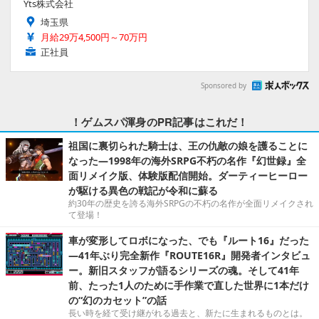
Yts株式会社
埼玉県
月給29万4,500円～70万円
正社員
Sponsored by
！ゲムスパ渾身のPR記事はこれだ！
祖国に裏切られた騎士は、王の仇敵の娘を護ることに
なった―1998年の海外SRPG不朽の名作『幻世録』全
面リメイク版、体験版配信開始。ダーティーヒーロー
が駆ける異色の戦記が令和に蘇る
約30年の歴史を誇る海外SRPGの不朽の名作が全面リメイクされ
て登場！
車が変形してロボになった、でも『ルート16』だった
―41年ぶり完全新作『ROUTE16R』開発者インタビュ
ー。新旧スタッフが語るシリーズの魂。そして41年
前、たった1人のために手作業で直した世界に1本だけ
の“幻のカセット”の話
長い時を経て受け継がれる過去と、新たに生まれるものとは。