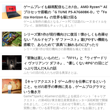
ゲームプレイも録画配信もこれ1台。AMD Ryzen™ AI
プロセッサ搭載の「G TUNE P5-A7G60BK-D」で『Fo
rza Horizon 6』の世界を駆け回る
ゲーム＆制作の拠点となるノートPCで話題のレースタイトルを
プレイ。放熱性能もチェックしました！
シリーズ第1作が現行機向けに復活！懐かしくも色褪せ
ない『カルドセプト ザ ファースト』遊びやすい機能も
搭載で、あらためて“原典”に触れるのにぴったり
シリーズ第1作が現行機向けの新機能を備えて復活！
「冒険は楽しいものだ」 ─『FF11』と『ウィザードリ
ィ ヴァリアンツ ダフネ』、"優しくないRPG"の沼にど
っぷり沈んだ4人の話
ふたつの沼の住人たちが語る奥深さとは。
【キャリアクエスト】ゲーム作りを仕事にするという
こと。セガの若手の事例に見る，ゲームプログラマと
いう働き方
Game*Sparkと4Gamerの合同による就活イベント「キャリア
クエスト」の第4回が東京都立産業貿易センター浜松町館で開催
されました。このイベントに合わせて取材した、各社の現場で
実際に働いている若手社員へのインタビューをお届けします。