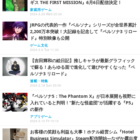
ギス THE FIRST MISSION』6月6日配信決定！
家庭用ゲーム
2024.5.29 Wed 20:30
JRPGの代表的一作『ペルソナ』シリーズが全世界累計
2,200万本突破！大記録を記念して『ペルソナ3 リロー
ド』特別映像も公開
ゲーム文化
2024.3.5 Tue 11:33
【吉田輝和の絵日記】推しキャラが最新グラフィック
で蘇る！あらゆる面で進化して遊びやすくなった『ペ
ルソナ3 リロード』
連載・特集
2024.2.18 Sun 20:00
『ペルソナ5：The Phantom X』が日本展開も視野に
入れていると判明！“新たな怪盗団”が活躍する『P5』
の新作
アプリゲーム
2024.5.10 Fri 15:10
お客様の笑顔も利益も大事！ホテル経営シム『Hotel
Business Simulator』Steam配信開始―なぜか露出度