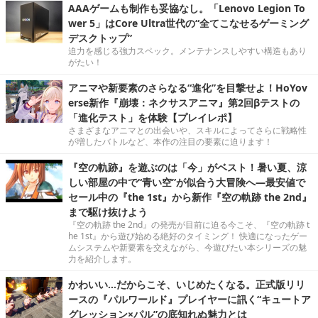
AAAゲームも制作も妥協なし。「Lenovo Legion To
wer 5」はCore Ultra世代の“全てこなせるゲーミング
デスクトップ”
迫力を感じる強力スペック。メンテナンスしやすい構造もあり
がたい！
アニマや新要素のさらなる“進化”を目撃せよ！HoYov
erse新作『崩壊：ネクサスアニマ』第2回βテストの
「進化テスト」を体験【プレイレポ】
さまざまなアニマとの出会いや、スキルによってさらに戦略性
が増したバトルなど、本作の注目の要素に迫ります！
『空の軌跡』を遊ぶのは「今」がベスト！暑い夏、涼
しい部屋の中で“青い空”が似合う大冒険へ―最安値で
セール中の『the 1st』から新作『空の軌跡 the 2nd』
まで駆け抜けよう
『空の軌跡 the 2nd』の発売が目前に迫る今こそ、『空の軌跡 t
he 1st』から遊び始める絶好のタイミング！ 快適になったゲー
ムシステムや新要素を交えながら、今遊びたい本シリーズの魅
力を紹介します。
かわいい…だからこそ、いじめたくなる。正式版リリ
ースの『パルワールド』プレイヤーに訊く“キュートア
グレッション×パル”の底知れぬ魅力とは