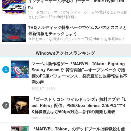
インディーゲーム特化のコーナー「Indie Hype Trai
n」
“ハードコアゲーマー”と“インディーゲーム”を繋げることを目的
としたGame*Spark特別企画。
THQノルディック特集ページでゲムスパのオススメと
最新情報をチェックしよう
今最もホットな海外パブリッシャー THQ Nordicを徹底特集！
Windowsアクセスランキング
マーベル新作格ゲー『MARVEL Tōkon: Fighting
Souls』Steamで“賛否両論”―オープンベータで指
摘のPC版パフォーマンス、発売直前に改善報告も不
満の声
2026.8.7 Fri 12:21
『ゴーストリコン ワイルドランズ』無料アプデ「L
ast Rites」配信。PS5/Xbox Series X/S/PCにて4
K解像度および60fps対応―新作の開発も発表
2026.8.7 Fri 1:54
『MARVEL Tōkon』のデッドプールは瞬獄殺も使