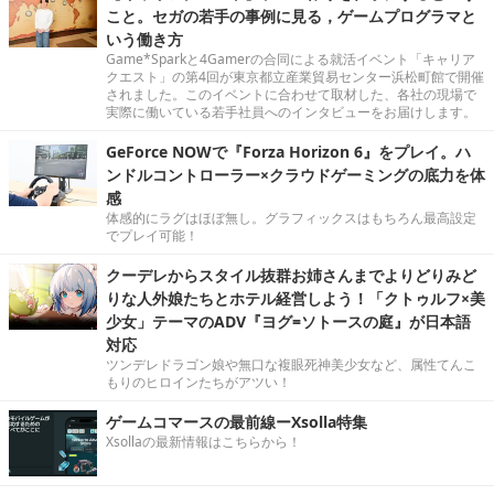
こと。セガの若手の事例に見る，ゲームプログラマと
いう働き方
Game*Sparkと4Gamerの合同による就活イベント「キャリア
クエスト」の第4回が東京都立産業貿易センター浜松町館で開催
されました。このイベントに合わせて取材した、各社の現場で
実際に働いている若手社員へのインタビューをお届けします。
GeForce NOWで『Forza Horizon 6』をプレイ。ハ
ンドルコントローラー×クラウドゲーミングの底力を体
感
体感的にラグはほぼ無し。グラフィックスはもちろん最高設定
でプレイ可能！
クーデレからスタイル抜群お姉さんまでよりどりみど
りな人外娘たちとホテル経営しよう！「クトゥルフ×美
少女」テーマのADV『ヨグ=ソトースの庭』が日本語
対応
ツンデレドラゴン娘や無口な複眼死神美少女など、属性てんこ
もりのヒロインたちがアツい！
ゲームコマースの最前線ーXsolla特集
Xsollaの最新情報はこちらから！