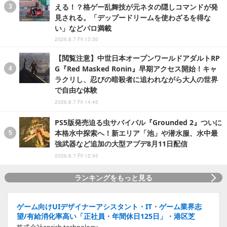
える！？格ゲー乱舞技が元ネタの隠しコマンドが発
見される。「デップードリームを使わざるを得な
い」などパロ満載
2026.8.7 Fri 13:30
【閲覧注意】中世日本オープンワールドアダルトRP
G『Red Masked Ronin』早期アクセス開始！キャ
ラクリし、忍びの暗殺者に追われながら大人の世界
で自由な体験
2026.8.7 Fri 14:45
PS5版発売迫る虫サバイバル『Grounded 2』ついに
本格水中探索へ！新エリア「池」や潜水服、水中最
強武器など追加の大型アプデ8月11日配信
2026.8.7 Fri 12:45
ランキングをもっと見る
ゲーム向けUIデザイナーアシスタント・IT・ゲーム業界志
望/有給消化率高い「正社員・年間休日125日」・港区芝
株式会社enrich technology