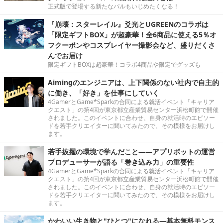
正式版で登場する新たなパルもいじめたくなる！
『崩壊：スターレイル』爻光とUGREENのコラボは
「限定ギフトBOX」が超豪華！全6商品に使える5％オ
フクーポンやコスプレイヤー撮影会など、盛りだくさ
んでお届け
限定ギフトBOXは超豪華！コラボ4商品や限定でグッズも
Aimingのエンジニアは、上下関係のない社内で自主的
に働き、「好き」を仕事にしていく
4GamerとGame*Sparkの合同による就活イベント「キャリア
クエスト」の第4回が東京都立産業貿易センター浜松町館で開催
されました。このイベントに合わせ、自身の就活時のエピソー
ドを若手クリエイターに聞いてみたので、その模様をお届けし
ます。
若手抜擢の環境で学んだこと――アプリボットの運営
プロデューサーが語る「巻き込み力」の重要性
4GamerとGame*Sparkの合同による就活イベント「キャリア
クエスト」の第4回が東京都立産業貿易センター浜松町館で開催
されました。このイベントに合わせ、自身の就活時のエピソー
ドを若手クリエイターに聞いてみたので、その模様をお届けし
ます。
かわいい生き物と"ひとつ"になれる―基本無料モンス