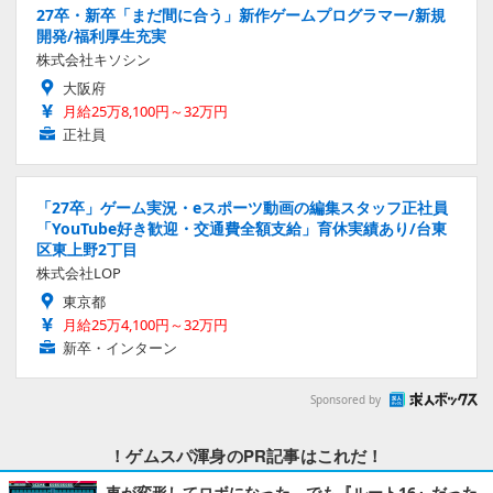
27卒・新卒「まだ間に合う」新作ゲームプログラマー/新規
開発/福利厚生充実
株式会社キソシン
大阪府
月給25万8,100円～32万円
正社員
「27卒」ゲーム実況・eスポーツ動画の編集スタッフ正社員
「YouTube好き歓迎・交通費全額支給」育休実績あり/台東
区東上野2丁目
株式会社LOP
東京都
月給25万4,100円～32万円
新卒・インターン
Sponsored by
！ゲムスパ渾身のPR記事はこれだ！
車が変形してロボになった、でも『ルート16』だった