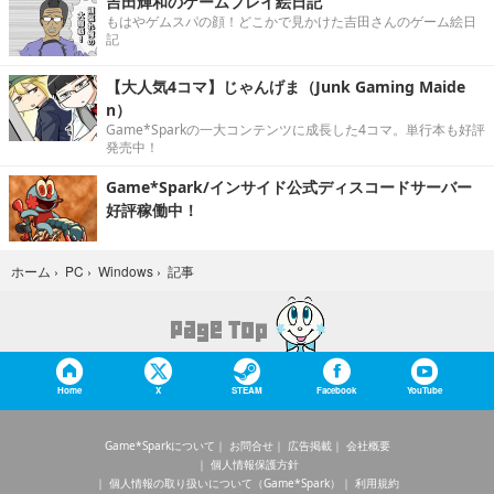
吉田輝和のゲームプレイ絵日記
もはやゲムスパの顔！どこかで見かけた吉田さんのゲーム絵日
記
【大人気4コマ】じゃんげま（Junk Gaming Maide
n）
Game*Sparkの一大コンテンツに成長した4コマ。単行本も好評
発売中！
Game*Spark/インサイド公式ディスコードサーバー
好評稼働中！
記事
ホーム
›
PC
›
Windows
›
Home
X
STEAM
Facebook
YouTube
Game*Sparkについて
お問合せ
広告掲載
会社概要
個人情報保護方針
個人情報の取り扱いについて（Game*Spark）
利用規約