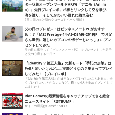
ター収集オープンワールドARPG『アニモ（Aniim
o）』先行プレイレポ。相棒とリンクして空を飛び、
海を渡り、そしてかわいい群れに紛れ込む
7月に国内向け初のクローズドベータ開催！
父の日のプレゼントはビジネスノートPCがおすす
め！？「MSI Prestige-14-AI+D3MG-2619JP」でお父
さん世代に嬉しいカプコンの懐ゲーもいっしょにプレ
ゼントしてみた
父の日に奮発して「ビジネスノートPC」をプレゼントした息子
と父の心温まる一日？
『Identity V 第五人格』の新モード「手記の加筆」は
PvEと聞いたけれど……実際どうなの？集まってプレイ
してみた！【プレイレポ】
『Identity V 第五人格』が好きな人やプレイしたことある人、全
くプレイしたことがない人など、様々な4人を集めてプレイして
みました！
Riot Gamesの最新情報をキャッチアップできる総合
ニュースサイト「FISTBUMP」
サイトの運営はGame*Spark！