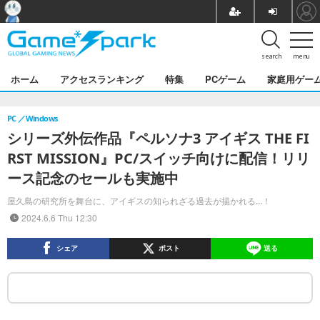
search
menu
ホーム
アクセスランキング
特集
PCゲーム
家庭用ゲー
PC
Windows
シリーズ外伝作品『ペルソナ3 アイギス THE FI
RST MISSION』PC/スイッチ向けに配信！リリ
ース記念のセールも実施中
屋久島の研究所を舞台に、アイギスの知られざる過去が描かれる…！
2024.6.6 Thu 12:30
シェア
ポスト
送る