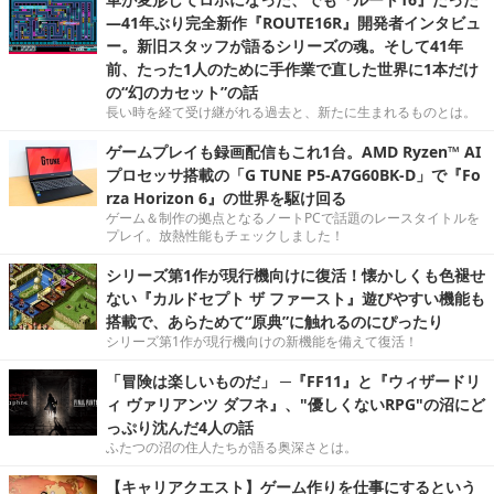
―41年ぶり完全新作『ROUTE16R』開発者インタビュ
ー。新旧スタッフが語るシリーズの魂。そして41年
前、たった1人のために手作業で直した世界に1本だけ
の“幻のカセット”の話
長い時を経て受け継がれる過去と、新たに生まれるものとは。
ゲームプレイも録画配信もこれ1台。AMD Ryzen™ AI
プロセッサ搭載の「G TUNE P5-A7G60BK-D」で『Fo
rza Horizon 6』の世界を駆け回る
ゲーム＆制作の拠点となるノートPCで話題のレースタイトルを
プレイ。放熱性能もチェックしました！
シリーズ第1作が現行機向けに復活！懐かしくも色褪せ
ない『カルドセプト ザ ファースト』遊びやすい機能も
搭載で、あらためて“原典”に触れるのにぴったり
シリーズ第1作が現行機向けの新機能を備えて復活！
「冒険は楽しいものだ」 ─『FF11』と『ウィザードリ
ィ ヴァリアンツ ダフネ』、"優しくないRPG"の沼にど
っぷり沈んだ4人の話
ふたつの沼の住人たちが語る奥深さとは。
【キャリアクエスト】ゲーム作りを仕事にするという