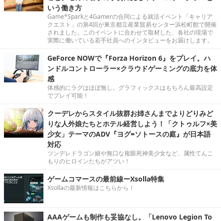
いう働き方
Game*Sparkと4Gamerの合同による就活イベント「キャリア
クエスト」の第4回が東京都立産業貿易センター浜松町館で開催
されました。このイベントに合わせて取材した、各社の現場で
実際に働いている若手社員へのインタビューをお届けします。
GeForce NOWで『Forza Horizon 6』をプレイ。ハ
ンドルコントローラー×クラウドゲーミングの底力を体
感
体感的にラグはほぼ無し。グラフィックスはもちろん最高設定
でプレイ可能！
クーデレからスタイル抜群お姉さんまでよりどりみど
りな人外娘たちとホテル経営しよう！「クトゥルフ×美
少女」テーマのADV『ヨグ=ソトースの庭』が日本語
対応
ツンデレドラゴン娘や無口な複眼死神美少女など、属性てんこ
もりのヒロインたちがアツい！
ゲームコマースの最前線ーXsolla特集
Xsollaの最新情報はこちらから！
AAAゲームも制作も妥協なし。「Lenovo Legion To