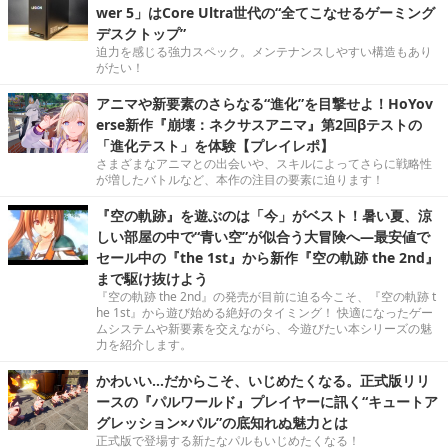
wer 5」はCore Ultra世代の“全てこなせるゲーミング
デスクトップ”
迫力を感じる強力スペック。メンテナンスしやすい構造もあり
がたい！
アニマや新要素のさらなる“進化”を目撃せよ！HoYov
erse新作『崩壊：ネクサスアニマ』第2回βテストの
「進化テスト」を体験【プレイレポ】
さまざまなアニマとの出会いや、スキルによってさらに戦略性
が増したバトルなど、本作の注目の要素に迫ります！
『空の軌跡』を遊ぶのは「今」がベスト！暑い夏、涼
しい部屋の中で“青い空”が似合う大冒険へ―最安値で
セール中の『the 1st』から新作『空の軌跡 the 2nd』
まで駆け抜けよう
『空の軌跡 the 2nd』の発売が目前に迫る今こそ、『空の軌跡 t
he 1st』から遊び始める絶好のタイミング！ 快適になったゲー
ムシステムや新要素を交えながら、今遊びたい本シリーズの魅
力を紹介します。
かわいい…だからこそ、いじめたくなる。正式版リリ
ースの『パルワールド』プレイヤーに訊く“キュートア
グレッション×パル”の底知れぬ魅力とは
正式版で登場する新たなパルもいじめたくなる！