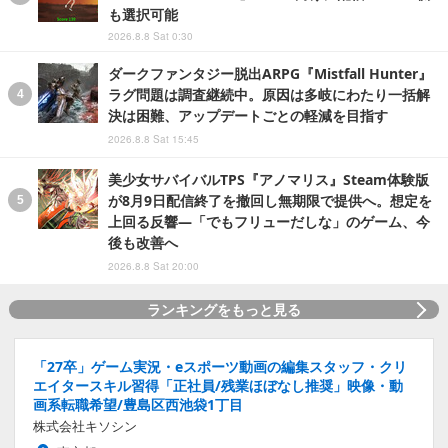
も選択可能
2026.8.8 Sat 0:30
ダークファンタジー脱出ARPG『Mistfall Hunter』
ラグ問題は調査継続中。原因は多岐にわたり一括解
決は困難、アップデートごとの軽減を目指す
2026.8.8 Sat 15:45
美少女サバイバルTPS『アノマリス』Steam体験版
が8月9日配信終了を撤回し無期限で提供へ。想定を
上回る反響―「でもフリューだしな」のゲーム、今
後も改善へ
2026.8.8 Sat 20:00
ランキングをもっと見る
「27卒」ゲーム実況・eスポーツ動画の編集スタッフ・クリ
エイタースキル習得「正社員/残業ほぼなし推奨」映像・動
画系転職希望/豊島区西池袋1丁目
株式会社キソシン