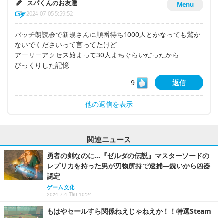
スパくんのお友達
Menu
2024-07-05 5:59:52
パッチ朗読会で新規さんに順番待ち1000人とかなっても驚か
ないでくださいって言ってたけど
アーリーアクセス始まって30人まちぐらいだったから
びっくりした記憶
9
返信
他の返信を表示
関連ニュース
勇者の剣なのに…『ゼルダの伝説』マスターソードの
レプリカを持った男が刃物所持で逮捕―鋭いから凶器
認定
ゲーム文化
2024.7.4 Thu 10:24
もはやセールすら関係ねえじゃねえか！！特選Steam