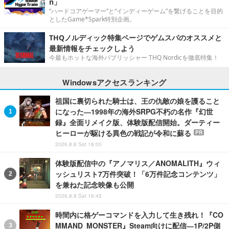
n」
“ハードコアゲーマー”と“インディーゲーム”を繋げることを目的
としたGame*Spark特別企画。
THQノルディック特集ページでゲムスパのオススメと
最新情報をチェックしよう
今最もホットな海外パブリッシャー THQ Nordicを徹底特集！
Windowsアクセスランキング
祖国に裏切られた騎士は、王の仇敵の娘を護ること
になった―1998年の海外SRPG不朽の名作『幻世
録』全面リメイク版、体験版配信開始。ダーティー
ヒーローが駆ける異色の戦記が令和に蘇る
PR
2026.8.8 Sat 18:00
体験版配信中の『アノマリス／ANOMALITH』ウィ
ッシュリスト7万件突破！「6万件記念コンテンツ」
を兼ねた記念映像も公開
2026.8.8 Sat 16:45
時間内に格ゲーコマンドを入力して生き残れ！『CO
MMAND MONSTER』Steam向けに配信―1P/2P側