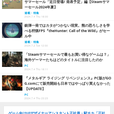
サマーセール「近日登場/ 発表予定」編【Steamサマ
ーセール2024年夏】
連載・特集
2024.7.4 Thu 18:00
銃弾一発ではカタがつかない現実。熊の恐ろしさを学
べる狩猟FPS『theHunter: Call of the Wild』がセー
ル中
連載・特集
2024.7.2 Tue 12:00
「Steamサマーセールで最もお買い得なゲームは？」
海外ゲーマーたちはどのタイトルに注目したのか
PC
2024.7.4 Thu 18:11
『メタルギア ライジング リベンジェンス』PC版がGO
G.comにて販売開始も日本ではやっぱり買えなかった
【UPDATE】
PC
2024.7.4 Thu 23:23
ゲーム向けUIデザイナーアシスタント正社員・駅チカ「正社