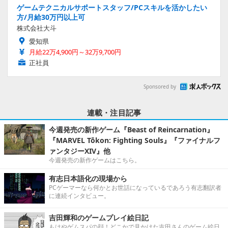
ゲームテクニカルサポートスタッフ/PCスキルを活かしたい
方/月給30万円以上可
株式会社大斗
愛知県
月給22万4,900円～32万9,700円
正社員
Sponsored by
連載・注目記事
今週発売の新作ゲーム『Beast of Reincarnation』
『MARVEL Tōkon: Fighting Souls』『ファイナルフ
ァンタジーXIV』他
今週発売の新作ゲームはこちら。
有志日本語化の現場から
PCゲーマーなら何かとお世話になっているであろう有志翻訳者
に連続インタビュー。
吉田輝和のゲームプレイ絵日記
もはやゲムスパの顔！どこかで見かけた吉田さんのゲーム絵日