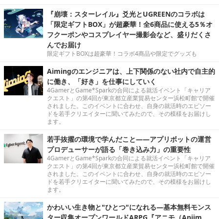
『崩壊：スターレイル』爻光とUGREENのコラボは
「限定ギフトBOX」が超豪華！全6商品に使える5％オ
フクーポンやコスプレイヤー撮影会など、盛りだくさ
んでお届け
限定ギフトBOXは超豪華！コラボ4商品や限定でグッズも
Aimingのエンジニアは、上下関係のない社内で自主的
に働き、「好き」を仕事にしていく
4GamerとGame*Sparkの合同による就活イベント「キャリア
クエスト」の第4回が東京都立産業貿易センター浜松町館で開催
されました。このイベントに合わせ、自身の就活時のエピソー
ドを若手クリエイターに聞いてみたので、その模様をお届けし
ます。
若手抜擢の環境で学んだこと――アプリボットの運営
プロデューサーが語る「巻き込み力」の重要性
4GamerとGame*Sparkの合同による就活イベント「キャリア
クエスト」の第4回が東京都立産業貿易センター浜松町館で開催
されました。このイベントに合わせ、自身の就活時のエピソー
ドを若手クリエイターに聞いてみたので、その模様をお届けし
ます。
かわいい生き物と"ひとつ"になれる―基本無料モンス
ター収集オープンワールドARPG『アニモ（Aniim