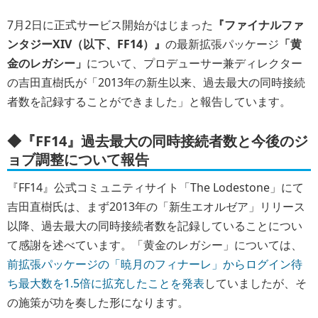
7月2日に正式サービス開始がはじまった
『ファイナルファ
ンタジーXIV（以下、FF14）』
の最新拡張パッケージ
「黄
金のレガシー」
について、プロデューサー兼ディレクター
の吉田直樹氏が
「2013年の新生以来、過去最大の同時接続
者数を記録することができました」
と報告しています。
◆『FF14』過去最大の同時接続者数と今後のジ
ョブ調整について報告
『FF14』公式コミュニティサイト「The Lodestone」にて
吉田直樹氏は、まず2013年の「新生エオルゼア」リリース
以降、過去最大の同時接続者数を記録していることについ
て感謝を述べています。「黄金のレガシー」については、
前拡張パッケージの「暁月のフィナーレ」からログイン待
ち最大数を1.5倍に拡充したことを発表
していましたが、そ
の施策が功を奏した形になります。