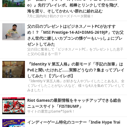
o）』先行プレイレポ。相棒とリンクして空を飛び、
海を渡り、そしてかわいい群れに紛れ込む
7月に国内向け初のクローズドベータ開催！
父の日のプレゼントはビジネスノートPCがおすす
め！？「MSI Prestige-14-AI+D3MG-2619JP」でお父
さん世代に嬉しいカプコンの懐ゲーもいっしょにプレ
ゼントしてみた
父の日に奮発して「ビジネスノートPC」をプレゼントした息子
と父の心温まる一日？
『Identity V 第五人格』の新モード「手記の加筆」は
PvEと聞いたけれど……実際どうなの？集まってプレイ
してみた！【プレイレポ】
『Identity V 第五人格』が好きな人やプレイしたことある人、全
くプレイしたことがない人など、様々な4人を集めてプレイして
みました！
Riot Gamesの最新情報をキャッチアップできる総合
ニュースサイト「FISTBUMP」
サイトの運営はGame*Spark！
インディーゲーム特化のコーナー「Indie Hype Trai