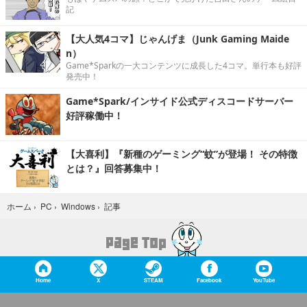
記
【大人気4コマ】じゃんげま（Junk Gaming Maide
n）
Game*Sparkの一大コンテンツに成長した4コマ。単行本も好評
発売中！
Game*Spark/インサイド公式ディスコードサーバー
好評稼働中！
【大喜利】『新種のゲーミング“蚊”が登場！ その特徴
とは？』回答募集中！
記事
ホーム
›
PC
›
Windows
›
Home
X
STEAM
Facebook
YouTube