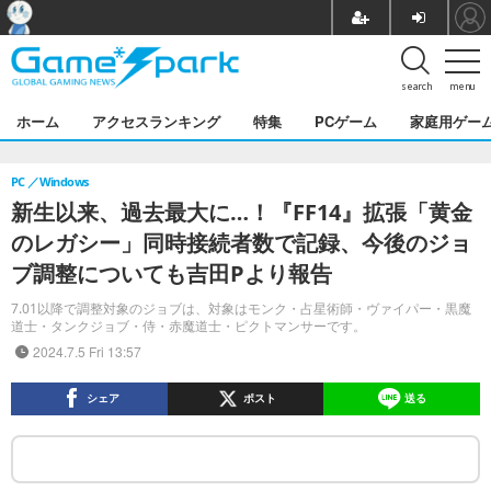
search
menu
ホーム
アクセスランキング
特集
PCゲーム
家庭用ゲー
PC
Windows
新生以来、過去最大に…！『FF14』拡張「黄金
のレガシー」同時接続者数で記録、今後のジョ
ブ調整についても吉田Pより報告
7.01以降で調整対象のジョブは、対象はモンク・占星術師・ヴァイパー・黒魔
道士・タンクジョブ・侍・赤魔道士・ピクトマンサーです。
2024.7.5 Fri 13:57
シェア
ポスト
送る