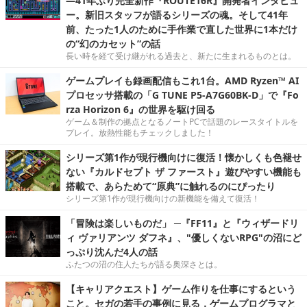
―41年ぶり完全新作『ROUTE16R』開発者インタビュ
ー。新旧スタッフが語るシリーズの魂。そして41年
前、たった1人のために手作業で直した世界に1本だけ
の“幻のカセット”の話
長い時を経て受け継がれる過去と、新たに生まれるものとは。
ゲームプレイも録画配信もこれ1台。AMD Ryzen™ AI
プロセッサ搭載の「G TUNE P5-A7G60BK-D」で『Fo
rza Horizon 6』の世界を駆け回る
ゲーム＆制作の拠点となるノートPCで話題のレースタイトルを
プレイ。放熱性能もチェックしました！
シリーズ第1作が現行機向けに復活！懐かしくも色褪せ
ない『カルドセプト ザ ファースト』遊びやすい機能も
搭載で、あらためて“原典”に触れるのにぴったり
シリーズ第1作が現行機向けの新機能を備えて復活！
「冒険は楽しいものだ」 ─『FF11』と『ウィザードリ
ィ ヴァリアンツ ダフネ』、"優しくないRPG"の沼にど
っぷり沈んだ4人の話
ふたつの沼の住人たちが語る奥深さとは。
【キャリアクエスト】ゲーム作りを仕事にするという
こと。セガの若手の事例に見る，ゲームプログラマと