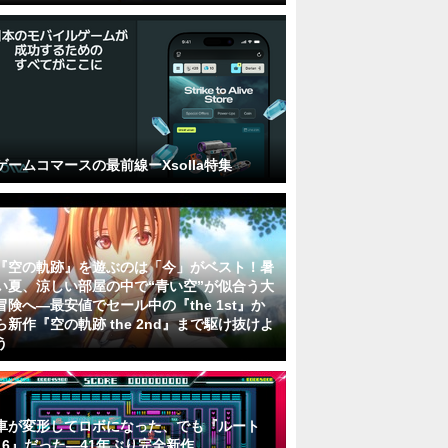
ゲームコマースの最前線ーXsolla特集
『空の軌跡』を遊ぶのは「今」がベスト！暑
い夏、涼しい部屋の中で“青い空”が似合う大
冒険へ―最安値でセール中の『the 1st』か
ら新作『空の軌跡 the 2nd』まで駆け抜けよ
う
車が変形してロボになった、でも『ルート
16』だった―41年ぶり完全新作