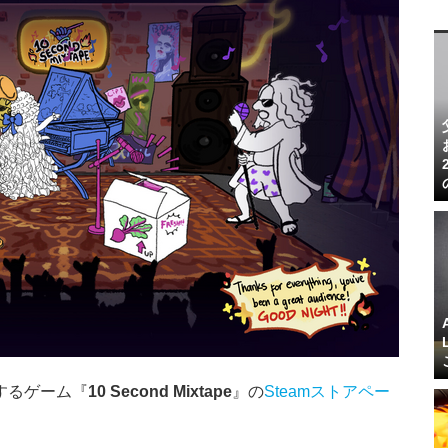
作成するゲーム『
10 Second Mixtape
』の
Steamストアペー