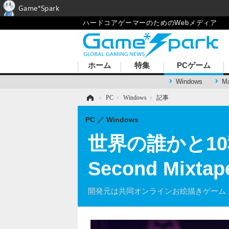
Game*Spark
ハードコアゲーマーのためのWebメディア
ホーム
特集
PCゲーム
Windows
M
ホーム
›
PC
›
Windows
›
記事
PC
Windows
世界の誰かと1
Second Mix
開発元は共同オンラインお絵描きゲーム『Differ