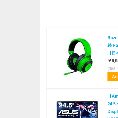
Raz
続 P
【日本
￥6,9
(価格
Am
【Am
24.5
Dis