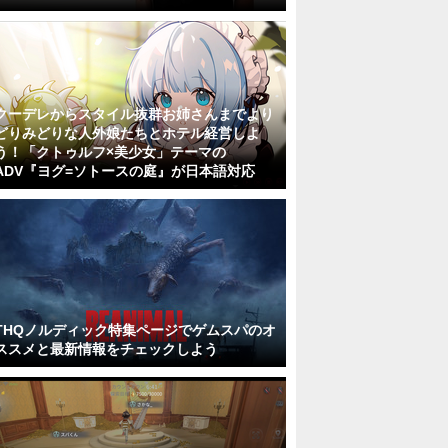
クーデレからスタイル抜群お姉さんまでより
どりみどりな人外娘たちとホテル経営しよ
う！「クトゥルフ×美少女」テーマの
ADV『ヨグ=ソトースの庭』が日本語対応
THQノルディック特集ページでゲムスパのオ
ススメと最新情報をチェックしよう