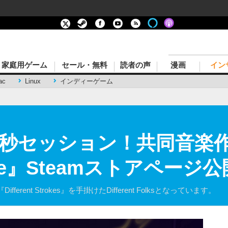
家庭用ゲーム
セール・無料
読者の声
漫画
イン
ac
Linux
インディーゲーム
0秒セッション！共同音楽作
tape』Steamストアページ公
ent Strokes』を手掛けたDifferent Folksとなっています。