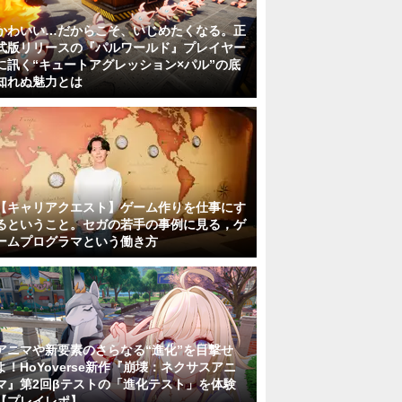
かわいい…だからこそ、いじめたくなる。正
式版リリースの『パルワールド』プレイヤー
に訊く“キュートアグレッション×パル”の底
知れぬ魅力とは
【キャリアクエスト】ゲーム作りを仕事にす
るということ。セガの若手の事例に見る，ゲ
ームプログラマという働き方
アニマや新要素のさらなる“進化”を目撃せ
よ！HoYoverse新作『崩壊：ネクサスアニ
マ』第2回βテストの「進化テスト」を体験
【プレイレポ】