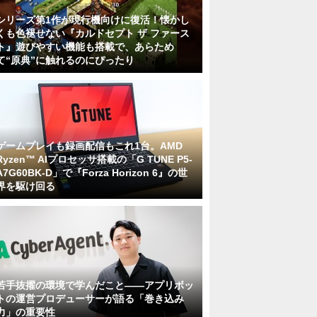
シリーズ第1作が現行機向けに復活！懐かし
くも色褪せない『カルドセプト ザ ファース
ト』遊びやすい機能も搭載で、あらため
て“原典”に触れるのにぴったり
ゲームプレイも録画配信もこれ1台。AMD
Ryzen™ AIプロセッサ搭載の「G TUNE P5-
A7G60BK-D」で『Forza Horizon 6』の世
界を駆け回る
若手抜擢の環境で学んだこと――アプリボッ
トの運営プロデューサーが語る「巻き込み
力」の重要性