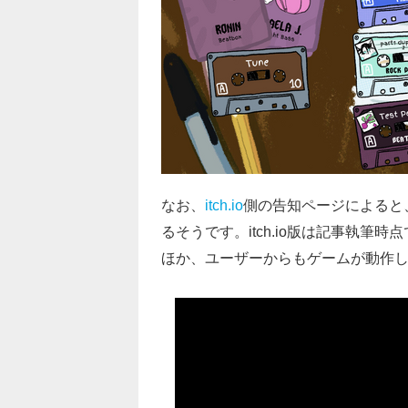
なお、
itch.io
側の告知ページによると
るそうです。itch.io版は記事執
ほか、ユーザーからもゲームが動作