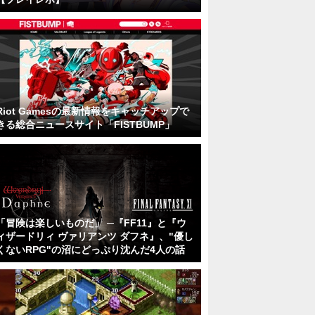
Riot Gamesの最新情報をキャッチアップで
きる総合ニュースサイト「FISTBUMP」
「冒険は楽しいものだ」 ─『FF11』と『ウ
ィザードリィ ヴァリアンツ ダフネ』、"優し
くないRPG"の沼にどっぷり沈んだ4人の話