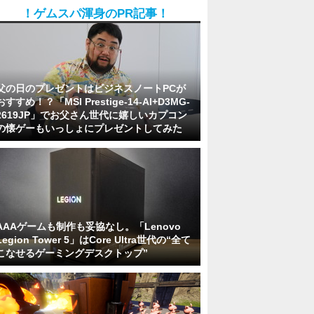
！ゲムスパ渾身のPR記事！
父の日のプレゼントはビジネスノートPCが
おすすめ！？「MSI Prestige-14-AI+D3MG-
2619JP」でお父さん世代に嬉しいカプコン
の懐ゲーもいっしょにプレゼントしてみた
AAAゲームも制作も妥協なし。「Lenovo
Legion Tower 5」はCore Ultra世代の“全て
こなせるゲーミングデスクトップ”