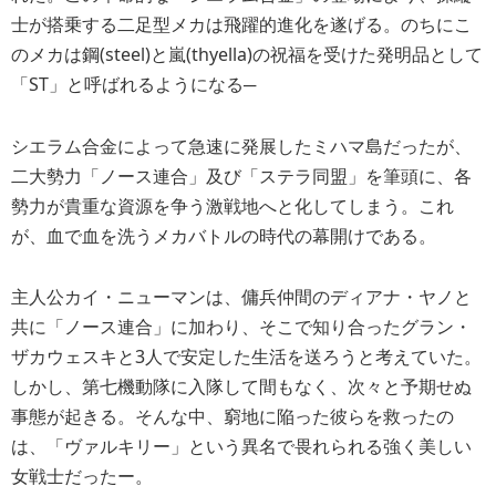
士が搭乗する二足型メカは飛躍的進化を遂げる。のちにこ
のメカは鋼(steel)と嵐(thyella)の祝福を受けた発明品として
「ST」と呼ばれるようになる─
シエラム合金によって急速に発展したミハマ島だったが、
二大勢力「ノース連合」及び「ステラ同盟」を筆頭に、各
勢力が貴重な資源を争う激戦地へと化してしまう。これ
が、血で血を洗うメカバトルの時代の幕開けである。
主人公カイ・ニューマンは、傭兵仲間のディアナ・ヤノと
共に「ノース連合」に加わり、そこで知り合ったグラン・
ザカウェスキと3人で安定した生活を送ろうと考えていた。
しかし、第七機動隊に入隊して間もなく、次々と予期せぬ
事態が起きる。そんな中、窮地に陥った彼らを救ったの
は、「ヴァルキリー」という異名で畏れられる強く美しい
女戦士だったー。