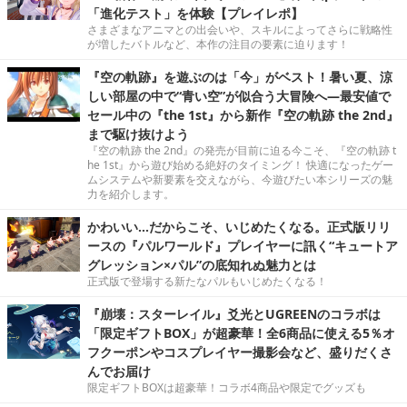
「進化テスト」を体験【プレイレポ】
さまざまなアニマとの出会いや、スキルによってさらに戦略性
が増したバトルなど、本作の注目の要素に迫ります！
『空の軌跡』を遊ぶのは「今」がベスト！暑い夏、涼
しい部屋の中で“青い空”が似合う大冒険へ―最安値で
セール中の『the 1st』から新作『空の軌跡 the 2nd』
まで駆け抜けよう
『空の軌跡 the 2nd』の発売が目前に迫る今こそ、『空の軌跡 t
he 1st』から遊び始める絶好のタイミング！ 快適になったゲー
ムシステムや新要素を交えながら、今遊びたい本シリーズの魅
力を紹介します。
かわいい…だからこそ、いじめたくなる。正式版リリ
ースの『パルワールド』プレイヤーに訊く“キュートア
グレッション×パル”の底知れぬ魅力とは
正式版で登場する新たなパルもいじめたくなる！
『崩壊：スターレイル』爻光とUGREENのコラボは
「限定ギフトBOX」が超豪華！全6商品に使える5％オ
フクーポンやコスプレイヤー撮影会など、盛りだくさ
んでお届け
限定ギフトBOXは超豪華！コラボ4商品や限定でグッズも