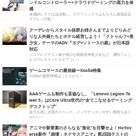
ンドルコントローラー×クラウドゲーミングの底力を体
感
体感的にラグはほぼ無し。グラフィックスはもちろん最高設定
でプレイ可能！
クーデレからスタイル抜群お姉さんまでよりどりみど
りな人外娘たちとホテル経営しよう！「クトゥルフ×美
少女」テーマのADV『ヨグ=ソトースの庭』が日本語
対応
ツンデレドラゴン娘や無口な複眼死神美少女など、属性てんこ
もりのヒロインたちがアツい！
ゲームコマースの最前線ーXsolla特集
Xsollaの最新情報はこちらから！
AAAゲームも制作も妥協なし。「Lenovo Legion To
wer 5」はCore Ultra世代の“全てこなせるゲーミング
デスクトップ”
迫力を感じる強力スペック。メンテナンスしやすい構造もあり
がたい！
アニマや新要素のさらなる“進化”を目撃せよ！HoYov
erse新作『崩壊：ネクサスアニマ』第2回βテストの