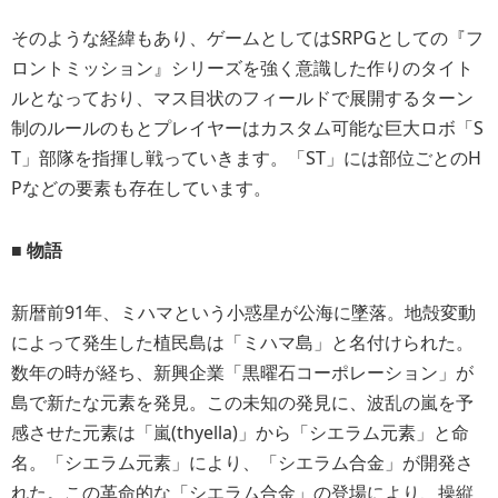
そのような経緯もあり、ゲームとしてはSRPGとしての『フ
ロントミッション』シリーズを強く意識した作りのタイト
ルとなっており、マス目状のフィールドで展開するターン
制のルールのもとプレイヤーはカスタム可能な巨大ロボ「S
T」部隊を指揮し戦っていきます。「ST」には部位ごとのH
Pなどの要素も存在しています。
■ 物語
新暦前91年、ミハマという小惑星が公海に墜落。地殻変動
によって発生した植民島は「ミハマ島」と名付けられた。
数年の時が経ち、新興企業「黒曜石コーポレーション」が
島で新たな元素を発見。この未知の発見に、波乱の嵐を予
感させた元素は「嵐(thyella)」から「シエラム元素」と命
名。「シエラム元素」により、「シエラム合金」が開発さ
れた。この革命的な「シエラム合金」の登場により、操縦