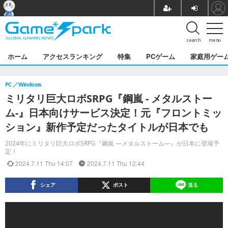
search
menu
ホーム
アクセスランキング
特集
PCゲーム
家庭用ゲー
PC
Windows
ミリタリ巨大ロボSRPG『鋼嵐 - メタルストー
ム-』日本向けサービス決定！元『フロントミッ
ション』新作予定だったタイトルが日本でも
2024年にミリタリ巨大ロボSRPG『鋼嵐 ―メタルストーム―』が日本に登場予
定！
2024.7.11 Thu 14:07
2024.7.11 Thu 12:44
シェア
ポスト
送る