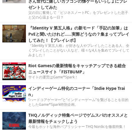
さん世代に嬉しいカプコンの懐ゲーもいっしょにプレ
ゼントしてみた
父の日に奮発して「ビジネスノートPC」をプレゼントした息子
と父の心温まる一日？
『Identity V 第五人格』の新モード「手記の加筆」は
PvEと聞いたけれど……実際どうなの？集まってプレイ
してみた！【プレイレポ】
『Identity V 第五人格』が好きな人やプレイしたことある人、全
くプレイしたことがない人など、様々な4人を集めてプレイして
みました！
Riot Gamesの最新情報をキャッチアップできる総合
ニュースサイト「FISTBUMP」
サイトの運営はGame*Spark！
インディーゲーム特化のコーナー「Indie Hype Trai
n」
“ハードコアゲーマー”と“インディーゲーム”を繋げることを目的
としたGame*Spark特別企画。
THQノルディック特集ページでゲムスパのオススメと
最新情報をチェックしよう
今最もホットな海外パブリッシャー THQ Nordicを徹底特集！