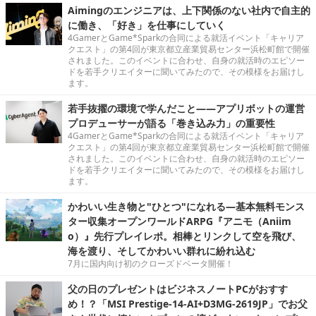
Aimingのエンジニアは、上下関係のない社内で自主的
に働き、「好き」を仕事にしていく
4GamerとGame*Sparkの合同による就活イベント「キャリア
クエスト」の第4回が東京都立産業貿易センター浜松町館で開催
されました。このイベントに合わせ、自身の就活時のエピソー
ドを若手クリエイターに聞いてみたので、その模様をお届けし
ます。
若手抜擢の環境で学んだこと――アプリボットの運営
プロデューサーが語る「巻き込み力」の重要性
4GamerとGame*Sparkの合同による就活イベント「キャリア
クエスト」の第4回が東京都立産業貿易センター浜松町館で開催
されました。このイベントに合わせ、自身の就活時のエピソー
ドを若手クリエイターに聞いてみたので、その模様をお届けし
ます。
かわいい生き物と"ひとつ"になれる―基本無料モンス
ター収集オープンワールドARPG『アニモ（Aniim
o）』先行プレイレポ。相棒とリンクして空を飛び、
海を渡り、そしてかわいい群れに紛れ込む
7月に国内向け初のクローズドベータ開催！
父の日のプレゼントはビジネスノートPCがおすす
め！？「MSI Prestige-14-AI+D3MG-2619JP」でお父