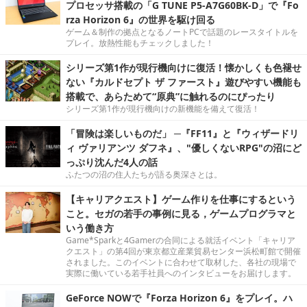
プロセッサ搭載の「G TUNE P5-A7G60BK-D」で『Fo
rza Horizon 6』の世界を駆け回る
ゲーム＆制作の拠点となるノートPCで話題のレースタイトルを
プレイ。放熱性能もチェックしました！
シリーズ第1作が現行機向けに復活！懐かしくも色褪せ
ない『カルドセプト ザ ファースト』遊びやすい機能も
搭載で、あらためて“原典”に触れるのにぴったり
シリーズ第1作が現行機向けの新機能を備えて復活！
「冒険は楽しいものだ」 ─『FF11』と『ウィザードリ
ィ ヴァリアンツ ダフネ』、"優しくないRPG"の沼にど
っぷり沈んだ4人の話
ふたつの沼の住人たちが語る奥深さとは。
【キャリアクエスト】ゲーム作りを仕事にするという
こと。セガの若手の事例に見る，ゲームプログラマと
いう働き方
Game*Sparkと4Gamerの合同による就活イベント「キャリア
クエスト」の第4回が東京都立産業貿易センター浜松町館で開催
されました。このイベントに合わせて取材した、各社の現場で
実際に働いている若手社員へのインタビューをお届けします。
GeForce NOWで『Forza Horizon 6』をプレイ。ハ