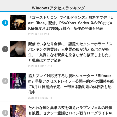
Windowsアクセスランキング
『ゴーストリコン ワイルドランズ』無料アプデ「L
ast Rites」配信。PS5/Xbox Series X/S/PCにて4
K解像度および60fps対応―新作の開発も発表
2026.8.7 Fri 1:54
配信でいきなり全裸に…話題のセクシーホラー『ス
パンキング除霊師』人妻霊の服が消えるバグが発
生。「丸裸になる現象を泣きながら修正しました」
と現在はアプデ済み
2026.8.4 Tue 10:41
協力プレイ対応見下ろし脱出シューター『Riftstor
m』早期アクセストレイラー公開―約5年の開発を経
て8月11日開始予定。一部日本語対応の体験版も配
信中
2026.8.6 Thu 23:15
たわわな胸と異形の髪を備えたラプンツェルの映像
も披露。セクシー童話ヒロイン戦うローグライトAC