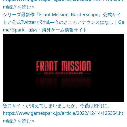
ml
続きを読む »
シリーズ最新作『Front Mission: Borderscape』公式サイ
トと公式Twitterが消滅―今のところアナウンスはなし | Ga
me*Spark - 国内・海外ゲーム情報サイト
急にサイトが消えてしまいましたが、今後は如何に。
https://www.gamespark.jp/article/2022/12/14/125354.ht
ml
続きを読む »