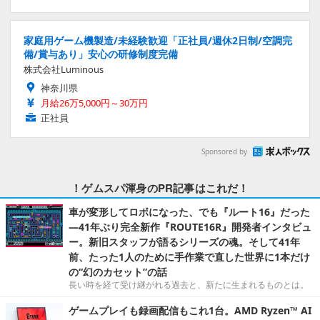
家庭用ゲーム機製造/未経験歓迎「正社員/週休2日制/空調完
備/賞与あり」安心の研修制度完備
株式会社Luminous
神奈川県
月給26万5,000円～30万円
正社員
Sponsored by
！ゲムスパ渾身のPR記事はこれだ！
車が変形してロボになった、でも『ルート16』だった
―41年ぶり完全新作『ROUTE16R』開発者インタビュ
ー。新旧スタッフが語るシリーズの魂。そして41年
前、たった1人のために手作業で直した世界に1本だけ
の“幻のカセット”の話
長い時を経て受け継がれる過去と、新たに生まれるものとは。
ゲームプレイも録画配信もこれ1台。AMD Ryzen™ AI