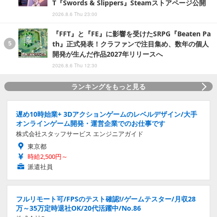
T『Swords & Slippers』Steamストアページ公開
2026.8.6 Thu 23:00
『FFT』と『FE』に影響を受けたSRPG『Beaten Pa
th』正式発表！クラファンで注目集め、数年の個人
開発が生んだ作品2027年リリースへ
2026.8.6 Thu 12:30
ランキングをもっと見る
遅め10時始業+ 3Dアクションゲームのレベルデザイン/大手
オンラインゲーム開発・運営企業でのお仕事です
株式会社スタッフサービス エンジニアガイド
東京都
時給2,500円～
派遣社員
フルリモート可/FPSのテスト確認!/ゲームテスター/月収28
万～35万定時退社OK/20代活躍中/No.86