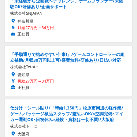
「未経験から企画職へチャレンジ」ゲームプランナー/未経
験OK/研修あり/企画サポート
株式会社SNJAPAN
神奈川県
月給27万円～34万円
正社員
「手順通りで始めやすい仕事!」/ゲームコントローラーの組
立補助/月収30万円以上可/寮費無料/研修あり/日払い対応
株式会社Tetote
愛知県
月給27万円～34万円
正社員
仕分け・シール貼り/「時給1,350円」松原市周辺の軽作業/
ゲームパッケージ検品スタッフ/週払いOK/×空調完備×マイ
カー通勤OK×日祝休み×経験・資格は一切不問!/大阪府
株式会社トーコー
大阪府