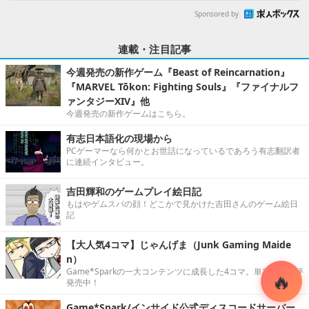
Sponsored by
連載・注目記事
今週発売の新作ゲーム『Beast of Reincarnation』
『MARVEL Tōkon: Fighting Souls』『ファイナルフ
ァンタジーXIV』他
今週発売の新作ゲームはこちら。
有志日本語化の現場から
PCゲーマーなら何かとお世話になっているであろう有志翻訳者
に連続インタビュー。
吉田輝和のゲームプレイ絵日記
もはやゲムスパの顔！どこかで見かけた吉田さんのゲーム絵日
記
【大人気4コマ】じゃんげま（Junk Gaming Maide
n）
Game*Sparkの一大コンテンツに成長した4コマ。単行本も好評
発売中！
Game*Spark/インサイド公式ディスコードサーバー