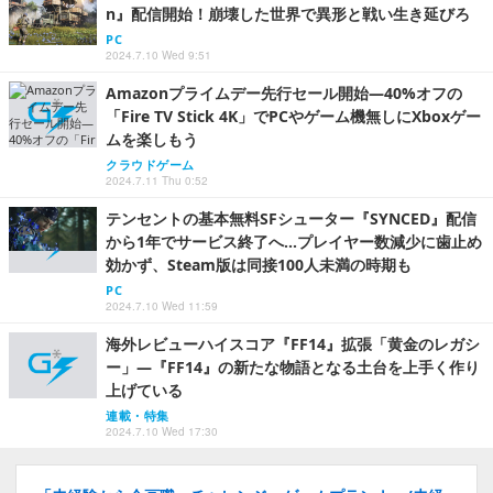
n』配信開始！崩壊した世界で異形と戦い生き延びろ
PC
2024.7.10 Wed 9:51
Amazonプライムデー先行セール開始―40%オフの
「Fire TV Stick 4K」でPCやゲーム機無しにXboxゲー
ムを楽しもう
クラウドゲーム
2024.7.11 Thu 0:52
テンセントの基本無料SFシューター『SYNCED』配信
から1年でサービス終了へ…プレイヤー数減少に歯止め
効かず、Steam版は同接100人未満の時期も
PC
2024.7.10 Wed 11:59
海外レビューハイスコア『FF14』拡張「黄金のレガシ
ー」―『FF14』の新たな物語となる土台を上手く作り
上げている
連載・特集
2024.7.10 Wed 17:30