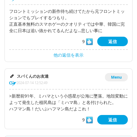
フロントミッションの新作待ち続けてたから元フロントミッ
ションでもプレイするつもり。
正直基本無料のスマホゲーのクオリティでは中華、韓国に完
全に日本は追い抜かれてるんだよな…悲しい事に
9
返信
他の返信を表示
スパくんのお友達
Menu
2024-07-14 12:52:49
>新暦前91年、ミハマという小惑星が公海に墜落。地殻変動に
よって発生した植民島は「ミハマ島」と名付けられた。
ハフマン島！だいぶハフマン島だよこれ！
9
返信