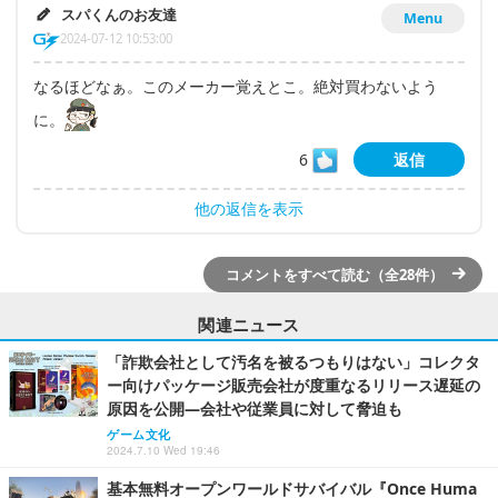
スパくんのお友達
Menu
2024-07-12 10:53:00
なるほどなぁ。このメーカー覚えとこ。絶対買わないよう
に。
6
返信
他の返信を表示
コメントをすべて読む（全28件）
関連ニュース
「詐欺会社として汚名を被るつもりはない」コレクタ
ー向けパッケージ販売会社が度重なるリリース遅延の
原因を公開―会社や従業員に対して脅迫も
ゲーム文化
2024.7.10 Wed 19:46
基本無料オープンワールドサバイバル『Once Huma