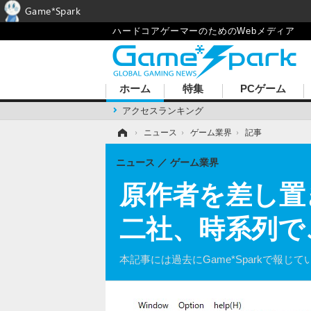
Game*Spark
ハードコアゲーマーのためのWebメディア
ホーム
特集
PCゲーム
アクセスランキング
ホーム
›
ニュース
›
ゲーム業界
›
記事
ニュース
ゲーム業界
原作者を差し置
二社、時系列で
本記事には過去にGame*Sparkで報じ