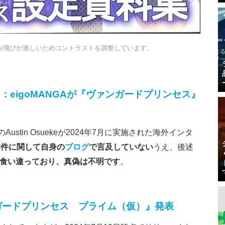
白飛びが激しいためコントラストを調整しています。
：eigoMANGAが『ヴァンガードプリンセス』
Austin Osuekeが2024年7月に実施された海外インタ
本件に関して自身の
ブログ
で言及していない
うえ、後述
言と食い違っており、真偽は不明です
。
ンガードプリンセス プライム（仮）』発表