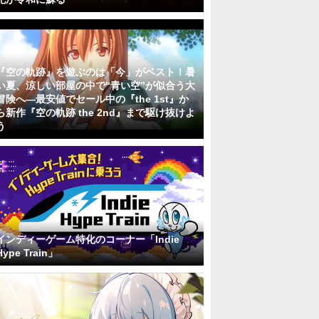
『空の軌跡』を遊ぶのは「今」がベスト！暑
い夏、涼しい部屋の中で“青い空”が似合う大
冒険へ―最安値でセール中の『the 1st』か
ら新作『空の軌跡 the 2nd』まで駆け抜けよ
う
インディーゲーム特化のコーナー「Indie
Hype Train」