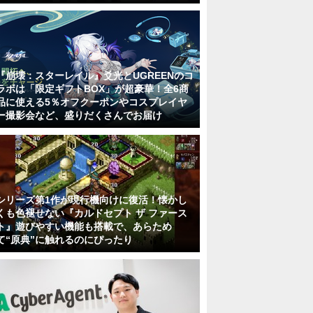
『崩壊：スターレイル』爻光とUGREENのコ
ラボは「限定ギフトBOX」が超豪華！全6商
品に使える5％オフクーポンやコスプレイヤ
ー撮影会など、盛りだくさんでお届け
シリーズ第1作が現行機向けに復活！懐かし
くも色褪せない『カルドセプト ザ ファース
ト』遊びやすい機能も搭載で、あらため
て“原典”に触れるのにぴったり