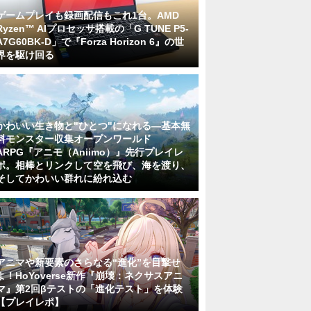
ゲームプレイも録画配信もこれ1台。AMD
Ryzen™ AIプロセッサ搭載の「G TUNE P5-
A7G60BK-D」で『Forza Horizon 6』の世
界を駆け回る
かわいい生き物と"ひとつ"になれる―基本無
料モンスター収集オープンワールド
ARPG『アニモ（Aniimo）』先行プレイレ
ポ。相棒とリンクして空を飛び、海を渡り、
そしてかわいい群れに紛れ込む
アニマや新要素のさらなる“進化”を目撃せ
よ！HoYoverse新作『崩壊：ネクサスアニ
マ』第2回βテストの「進化テスト」を体験
【プレイレポ】