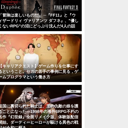
「冒険は楽しいものだ」 ─『FF11』と『ウ
ィザードリィ ヴァリアンツ ダフネ』、"優し
くないRPG"の沼にどっぷり沈んだ4人の話
【キャリアクエスト】ゲーム作りを仕事にす
るということ。セガの若手の事例に見る，ゲ
ームプログラマという働き方
祖国に裏切られた騎士は、王の仇敵の娘を護
ることになった―1998年の海外SRPG不朽の
名作『幻世録』全面リメイク版、体験版配信
開始。ダーティーヒーローが駆ける異色の戦
記が令和に蘇る