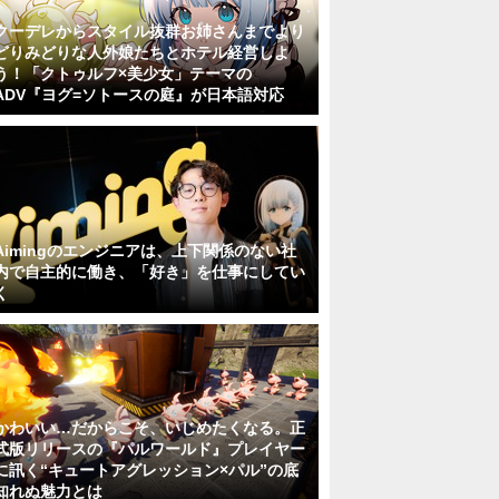
クーデレからスタイル抜群お姉さんまでより
どりみどりな人外娘たちとホテル経営しよ
う！「クトゥルフ×美少女」テーマの
ADV『ヨグ=ソトースの庭』が日本語対応
Aimingのエンジニアは、上下関係のない社
内で自主的に働き、「好き」を仕事にしてい
く
かわいい…だからこそ、いじめたくなる。正
式版リリースの『パルワールド』プレイヤー
に訊く“キュートアグレッション×パル”の底
知れぬ魅力とは