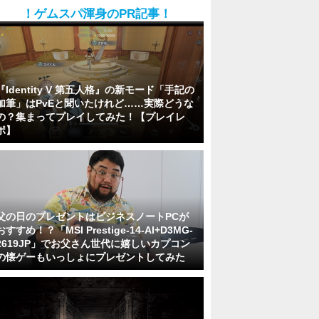
！ゲムスパ渾身のPR記事！
『Identity V 第五人格』の新モード「手記の
加筆」はPvEと聞いたけれど……実際どうな
の？集まってプレイしてみた！【プレイレ
ポ】
父の日のプレゼントはビジネスノートPCが
おすすめ！？「MSI Prestige-14-AI+D3MG-
2619JP」でお父さん世代に嬉しいカプコン
の懐ゲーもいっしょにプレゼントしてみた