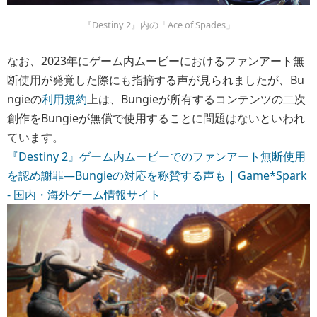
『Destiny 2』内の「Ace of Spades」
なお、2023年にゲーム内ムービーにおけるファンアート無
断使用が発覚した際にも指摘する声が見られましたが、Bu
ngieの
利用規約
上は、Bungieが所有するコンテンツの二次
創作をBungieが無償で使用することに問題はないといわれ
ています。
『Destiny 2』ゲーム内ムービーでのファンアート無断使用
を認め謝罪―Bungieの対応を称賛する声も | Game*Spark
- 国内・海外ゲーム情報サイト