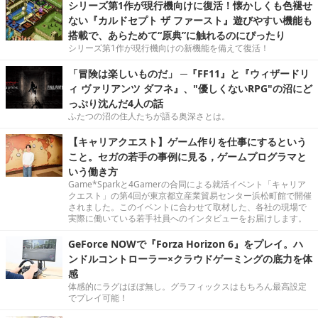
シリーズ第1作が現行機向けに復活！懐かしくも色褪せ
ない『カルドセプト ザ ファースト』遊びやすい機能も
搭載で、あらためて“原典”に触れるのにぴったり
シリーズ第1作が現行機向けの新機能を備えて復活！
「冒険は楽しいものだ」 ─『FF11』と『ウィザードリ
ィ ヴァリアンツ ダフネ』、"優しくないRPG"の沼にど
っぷり沈んだ4人の話
ふたつの沼の住人たちが語る奥深さとは。
【キャリアクエスト】ゲーム作りを仕事にするという
こと。セガの若手の事例に見る，ゲームプログラマと
いう働き方
Game*Sparkと4Gamerの合同による就活イベント「キャリア
クエスト」の第4回が東京都立産業貿易センター浜松町館で開催
されました。このイベントに合わせて取材した、各社の現場で
実際に働いている若手社員へのインタビューをお届けします。
GeForce NOWで『Forza Horizon 6』をプレイ。ハ
ンドルコントローラー×クラウドゲーミングの底力を体
感
体感的にラグはほぼ無し。グラフィックスはもちろん最高設定
でプレイ可能！