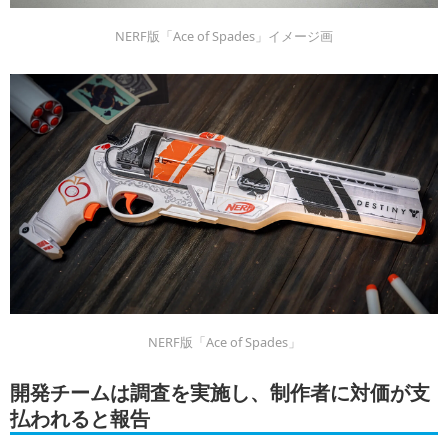
NERF版「Ace of Spades」イメージ画
NERF版「Ace of Spades」
開発チームは調査を実施し、制作者に対価が支
払われると報告