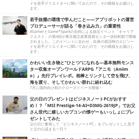
ドを若手クリエイターに聞いてみたので、その模様をお届けし
ます。
若手抜擢の環境で学んだこと――アプリボットの運営
プロデューサーが語る「巻き込み力」の重要性
4GamerとGame*Sparkの合同による就活イベント「キャリア
クエスト」の第4回が東京都立産業貿易センター浜松町館で開催
されました。このイベントに合わせ、自身の就活時のエピソー
ドを若手クリエイターに聞いてみたので、その模様をお届けし
ます。
かわいい生き物と"ひとつ"になれる―基本無料モンス
ター収集オープンワールドARPG『アニモ（Aniim
o）』先行プレイレポ。相棒とリンクして空を飛び、
海を渡り、そしてかわいい群れに紛れ込む
7月に国内向け初のクローズドベータ開催！
父の日のプレゼントはビジネスノートPCがおすす
め！？「MSI Prestige-14-AI+D3MG-2619JP」でお父
さん世代に嬉しいカプコンの懐ゲーもいっしょにプレ
ゼントしてみた
父の日に奮発して「ビジネスノートPC」をプレゼントした息子
と父の心温まる一日？