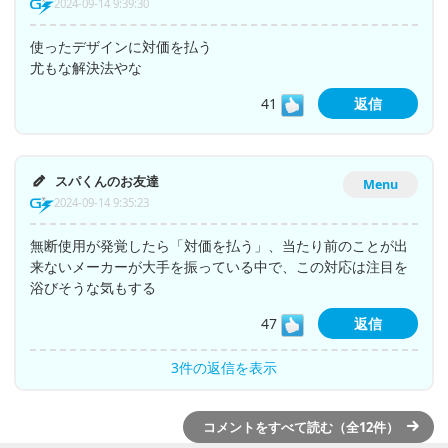
2024-09-14 9:39:30
使ったデザインに対価を払う
尤もな解決法やな
41
返信
スパくんのお友達
Menu
2024-09-14 9:35:23
無断使用が発覚したら「対価を払う」、当たり前のことが出
来ないメーカーが大手を振っている中で、この対応は注目を
浴びそうな気もする
47
返信
3件の返信を表示
コメントをすべて読む（全12件）