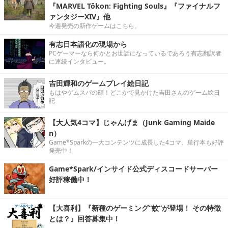
『MARVEL Tōkon: Fighting Souls』『ファイナルフ
ァンタジーXIV』他
今週発売の新作ゲームはこちら。
有志日本語化の現場から
PCゲーマーなら何かとお世話になっているであろう有志翻訳者
に連続インタビュー。
吉田輝和のゲームプレイ絵日記
もはやゲムスパの顔！どこかで見かけた吉田さんのゲーム絵日
記
【大人気4コマ】じゃんげま（Junk Gaming Maide
n）
Game*Sparkの一大コンテンツに成長した4コマ。単行本も好評
発売中！
Game*Spark/インサイド公式ディスコードサーバー
好評稼働中！
【大喜利】『新種のゲーミング“蚊”が登場！ その特徴
とは？』回答募集中！