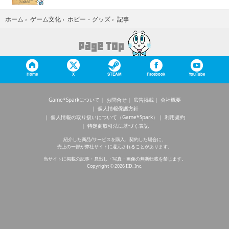
記事
ホーム
›
ゲーム文化
›
ホビー・グッズ
›
Home
X
STEAM
Facebook
YouTube
Game*Sparkについて
お問合せ
広告掲載
会社概要
個人情報保護方針
個人情報の取り扱いについて（Game*Spark）
利用規約
特定商取引法に基づく表記
紹介した商品/サービスを購入、契約した場合に、
売上の一部が弊社サイトに還元されることがあります。
当サイトに掲載の記事・見出し・写真・画像の無断転載を禁じます。
Copyright © 2026 IID, Inc.