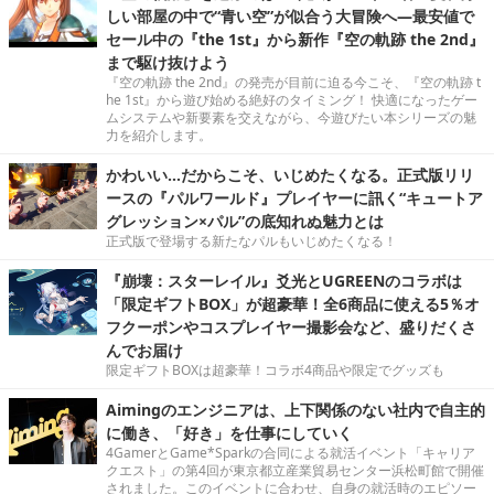
しい部屋の中で“青い空”が似合う大冒険へ―最安値で
セール中の『the 1st』から新作『空の軌跡 the 2nd』
まで駆け抜けよう
『空の軌跡 the 2nd』の発売が目前に迫る今こそ、『空の軌跡 t
he 1st』から遊び始める絶好のタイミング！ 快適になったゲー
ムシステムや新要素を交えながら、今遊びたい本シリーズの魅
力を紹介します。
かわいい…だからこそ、いじめたくなる。正式版リリ
ースの『パルワールド』プレイヤーに訊く“キュートア
グレッション×パル”の底知れぬ魅力とは
正式版で登場する新たなパルもいじめたくなる！
『崩壊：スターレイル』爻光とUGREENのコラボは
「限定ギフトBOX」が超豪華！全6商品に使える5％オ
フクーポンやコスプレイヤー撮影会など、盛りだくさ
んでお届け
限定ギフトBOXは超豪華！コラボ4商品や限定でグッズも
Aimingのエンジニアは、上下関係のない社内で自主的
に働き、「好き」を仕事にしていく
4GamerとGame*Sparkの合同による就活イベント「キャリア
クエスト」の第4回が東京都立産業貿易センター浜松町館で開催
されました。このイベントに合わせ、自身の就活時のエピソー