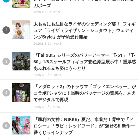
刀ポーズ
2026.8.8 Sat 8:15
太ももにも注目なライザのウェディング姿！ フィギ
ュア「ライザ（ライザリン・シュタウト）ウェディ
ングStyle」が予約受付開始
2026.8.8 Sat 14:48
『Fallout』シリーズのパワーアーマー「T-51」「T-
60」1/6スケールフィギュア彩色原型展示中！重厚感
あふれる立ち姿にうっとり
2026.8.8 Sat 18:45
『メダロット2』のトラウマ「ゴッドエンペラー」が
コラボTシャツに！当時のパッケージの質感を、あえ
てデジタルで再現
2026.8.8 Sat 9:45
『勝利の女神：NIKKE』夏だ、水着だ！背中で「ド
ロシー」「ラピ：レッドフード」が“魅せる!! 新作一
番くじラインナップ