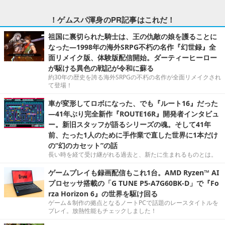
！ゲムスパ渾身のPR記事はこれだ！
祖国に裏切られた騎士は、王の仇敵の娘を護ることに
なった―1998年の海外SRPG不朽の名作『幻世録』全
面リメイク版、体験版配信開始。ダーティーヒーロー
が駆ける異色の戦記が令和に蘇る
約30年の歴史を誇る海外SRPGの不朽の名作が全面リメイクされ
て登場！
車が変形してロボになった、でも『ルート16』だった
―41年ぶり完全新作『ROUTE16R』開発者インタビュ
ー。新旧スタッフが語るシリーズの魂。そして41年
前、たった1人のために手作業で直した世界に1本だけ
の“幻のカセット”の話
長い時を経て受け継がれる過去と、新たに生まれるものとは。
ゲームプレイも録画配信もこれ1台。AMD Ryzen™ AI
プロセッサ搭載の「G TUNE P5-A7G60BK-D」で『Fo
rza Horizon 6』の世界を駆け回る
ゲーム＆制作の拠点となるノートPCで話題のレースタイトルを
プレイ。放熱性能もチェックしました！