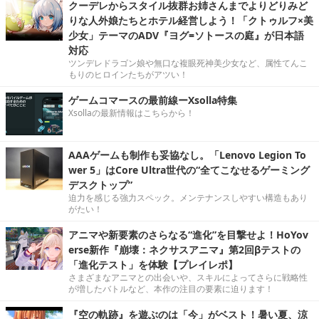
クーデレからスタイル抜群お姉さんまでよりどりみど
りな人外娘たちとホテル経営しよう！「クトゥルフ×美
少女」テーマのADV『ヨグ=ソトースの庭』が日本語
対応
ツンデレドラゴン娘や無口な複眼死神美少女など、属性てんこ
もりのヒロインたちがアツい！
ゲームコマースの最前線ーXsolla特集
Xsollaの最新情報はこちらから！
AAAゲームも制作も妥協なし。「Lenovo Legion To
wer 5」はCore Ultra世代の“全てこなせるゲーミング
デスクトップ”
迫力を感じる強力スペック。メンテナンスしやすい構造もあり
がたい！
アニマや新要素のさらなる“進化”を目撃せよ！HoYov
erse新作『崩壊：ネクサスアニマ』第2回βテストの
「進化テスト」を体験【プレイレポ】
さまざまなアニマとの出会いや、スキルによってさらに戦略性
が増したバトルなど、本作の注目の要素に迫ります！
『空の軌跡』を遊ぶのは「今」がベスト！暑い夏、涼