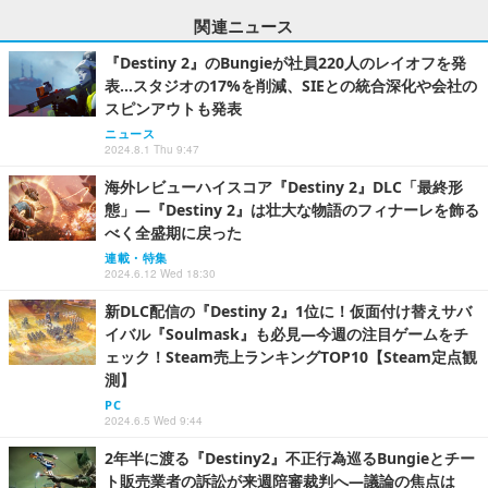
関連ニュース
『Destiny 2』のBungieが社員220人のレイオフを発
表…スタジオの17%を削減、SIEとの統合深化や会社の
スピンアウトも発表
ニュース
2024.8.1 Thu 9:47
海外レビューハイスコア『Destiny 2』DLC「最終形
態」―『Destiny 2』は壮大な物語のフィナーレを飾る
べく全盛期に戻った
連載・特集
2024.6.12 Wed 18:30
新DLC配信の『Destiny 2』1位に！仮面付け替えサバ
イバル『Soulmask』も必見―今週の注目ゲームをチ
ェック！Steam売上ランキングTOP10【Steam定点観
測】
PC
2024.6.5 Wed 9:44
2年半に渡る『Destiny2』不正行為巡るBungieとチー
ト販売業者の訴訟が来週陪審裁判へ―議論の焦点は