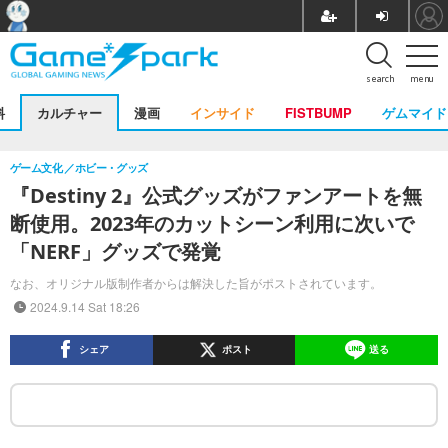
search
menu
料
カルチャー
漫画
インサイド
FISTBUMP
ゲムマイド
ゲーム文化
ホビー・グッズ
『Destiny 2』公式グッズがファンアートを無
断使用。2023年のカットシーン利用に次いで
「NERF」グッズで発覚
なお、オリジナル版制作者からは解決した旨がポストされています。
2024.9.14 Sat 18:26
シェア
ポスト
送る