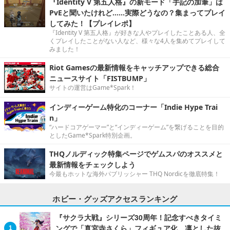
『Identity V 第五人格』の新モード「手記の加筆」は
PvEと聞いたけれど……実際どうなの？集まってプレイ
してみた！【プレイレポ】
『Identity V 第五人格』が好きな人やプレイしたことある人、全
くプレイしたことがない人など、様々な4人を集めてプレイして
みました！
Riot Gamesの最新情報をキャッチアップできる総合
ニュースサイト「FISTBUMP」
サイトの運営はGame*Spark！
インディーゲーム特化のコーナー「Indie Hype Trai
n」
“ハードコアゲーマー”と“インディーゲーム”を繋げることを目的
としたGame*Spark特別企画。
THQノルディック特集ページでゲムスパのオススメと
最新情報をチェックしよう
今最もホットな海外パブリッシャー THQ Nordicを徹底特集！
ホビー・グッズアクセスランキング
『サクラ大戦』シリーズ30周年！記念すべきタイミ
ングで「真宮寺さくら」フィギュア化、凛とした抜