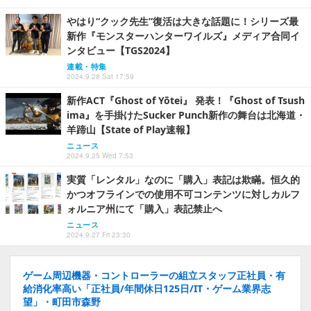
やはり“クック先生”復活は大きな話題に！シリーズ最
新作『モンスターハンターワイルズ』メディア合同イ
ンタビュー【TGS2024】
連載・特集
2024.9.28 Sat 17:59
新作ACT『Ghost of Yōtei』 発表！『Ghost of Tsush
ima』を手掛けたSucker Punch新作の舞台は北海道・
羊蹄山【State of Play速報】
ニュース
2024.9.25 Wed 7:53
実質「レンタル」なのに「購入」表記は欺瞞。恒久的
かつオフラインでの使用不可コンテンツに対しカルフ
ォルニア州にて「購入」表記禁止へ
ニュース
2024.9.27 Fri 23:30
ゲーム周辺機器・コントローラーの組立スタッフ正社員・有
給消化率高い「正社員/年間休日125日/IT・ゲーム業界志
望」・町田市森野