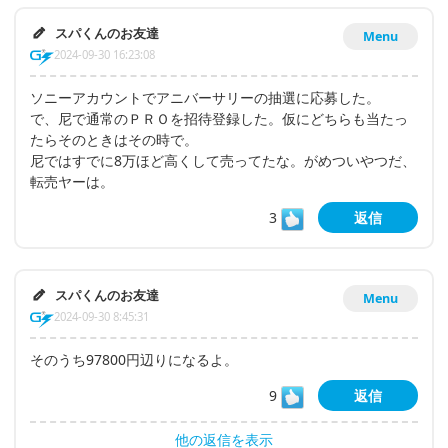
スパくんのお友達
Menu
2024-09-30 16:23:08
ソニーアカウントでアニバーサリーの抽選に応募した。
で、尼で通常のＰＲＯを招待登録した。仮にどちらも当たっ
たらそのときはその時で。
尼ではすでに8万ほど高くして売ってたな。がめついやつだ、
転売ヤーは。
3
返信
スパくんのお友達
Menu
2024-09-30 8:45:31
そのうち97800円辺りになるよ。
9
返信
他の返信を表示