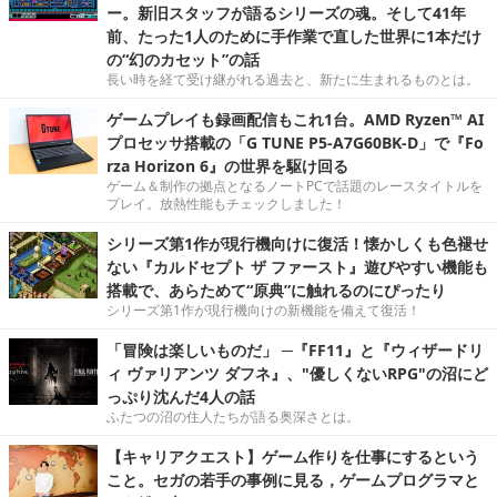
ー。新旧スタッフが語るシリーズの魂。そして41年
前、たった1人のために手作業で直した世界に1本だけ
の“幻のカセット”の話
長い時を経て受け継がれる過去と、新たに生まれるものとは。
ゲームプレイも録画配信もこれ1台。AMD Ryzen™ AI
プロセッサ搭載の「G TUNE P5-A7G60BK-D」で『Fo
rza Horizon 6』の世界を駆け回る
ゲーム＆制作の拠点となるノートPCで話題のレースタイトルを
プレイ。放熱性能もチェックしました！
シリーズ第1作が現行機向けに復活！懐かしくも色褪せ
ない『カルドセプト ザ ファースト』遊びやすい機能も
搭載で、あらためて“原典”に触れるのにぴったり
シリーズ第1作が現行機向けの新機能を備えて復活！
「冒険は楽しいものだ」 ─『FF11』と『ウィザードリ
ィ ヴァリアンツ ダフネ』、"優しくないRPG"の沼にど
っぷり沈んだ4人の話
ふたつの沼の住人たちが語る奥深さとは。
【キャリアクエスト】ゲーム作りを仕事にするという
こと。セガの若手の事例に見る，ゲームプログラマと