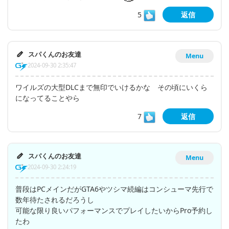
5
返信
スパくんのお友達
Menu
2024-09-30 2:35:47
ワイルズの大型DLCまで無印でいけるかな その頃にいくら
になってることやら
7
返信
スパくんのお友達
Menu
2024-09-30 2:24:19
普段はPCメインだがGTA6やツシマ続編はコンシューマ先行で
数年待たされるだろうし
可能な限り良いパフォーマンスでプレイしたいからPro予約し
たわ