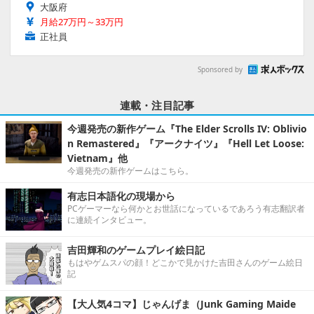
大阪府
月給27万円～33万円
正社員
Sponsored by
連載・注目記事
今週発売の新作ゲーム『The Elder Scrolls IV: Oblivio
n Remastered』『アークナイツ』『Hell Let Loose:
Vietnam』他
今週発売の新作ゲームはこちら。
有志日本語化の現場から
PCゲーマーなら何かとお世話になっているであろう有志翻訳者
に連続インタビュー。
吉田輝和のゲームプレイ絵日記
もはやゲムスパの顔！どこかで見かけた吉田さんのゲーム絵日
記
【大人気4コマ】じゃんげま（Junk Gaming Maide