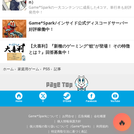
n）
Game*Sparkの一大コンテンツに成長した4コマ。単行本も好評
発売中！
Game*Spark/インサイド公式ディスコードサーバー
好評稼働中！
【大喜利】『新種のゲーミング“蚊”が登場！ その特徴
とは？』回答募集中！
記事
ホーム
›
家庭用ゲーム
›
PS5
›
Home
X
STEAM
Facebook
YouTube
Game*Sparkについて
お問合せ
広告掲載
会社概要
個人情報保護方針
個人情報の取り扱いについて（Game*Spark）
利用規約
特定商取引法に基づく表記