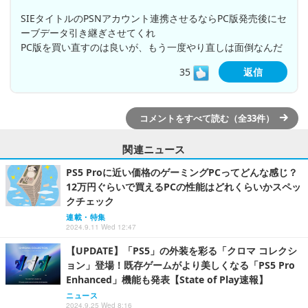
SIEタイトルのPSNアカウント連携させるならPC版発売後にセ
ーブデータ引き継ぎさせてくれ
PC版を買い直すのは良いが、もう一度やり直しは面倒なんだ
35
返信
コメントをすべて読む（全33件）
関連ニュース
PS5 Proに近い価格のゲーミングPCってどんな感じ？
12万円ぐらいで買えるPCの性能はどれくらいかスペッ
クチェック
連載・特集
2024.9.11 Wed 12:47
【UPDATE】「PS5」の外装を彩る「クロマ コレクシ
ョン」登場！既存ゲームがより美しくなる「PS5 Pro
Enhanced」機能も発表【State of Play速報】
ニュース
2024.9.25 Wed 8:16