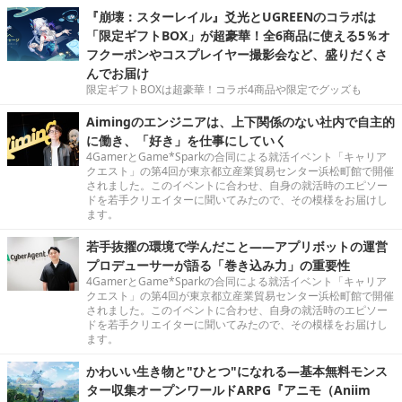
『崩壊：スターレイル』爻光とUGREENのコラボは
「限定ギフトBOX」が超豪華！全6商品に使える5％オ
フクーポンやコスプレイヤー撮影会など、盛りだくさ
んでお届け
限定ギフトBOXは超豪華！コラボ4商品や限定でグッズも
Aimingのエンジニアは、上下関係のない社内で自主的
に働き、「好き」を仕事にしていく
4GamerとGame*Sparkの合同による就活イベント「キャリア
クエスト」の第4回が東京都立産業貿易センター浜松町館で開催
されました。このイベントに合わせ、自身の就活時のエピソー
ドを若手クリエイターに聞いてみたので、その模様をお届けし
ます。
若手抜擢の環境で学んだこと――アプリボットの運営
プロデューサーが語る「巻き込み力」の重要性
4GamerとGame*Sparkの合同による就活イベント「キャリア
クエスト」の第4回が東京都立産業貿易センター浜松町館で開催
されました。このイベントに合わせ、自身の就活時のエピソー
ドを若手クリエイターに聞いてみたので、その模様をお届けし
ます。
かわいい生き物と"ひとつ"になれる―基本無料モンス
ター収集オープンワールドARPG『アニモ（Aniim