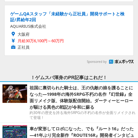
ゲームQAスタッフ「未経験から正社員」開発サポートと検
証/昇給年2回
AQUARIUS株式会社
大阪府
月給30万6,100円～60万円
正社員
Sponsored by
！ゲムスパ渾身のPR記事はこれだ！
祖国に裏切られた騎士は、王の仇敵の娘を護ることに
なった―1998年の海外SRPG不朽の名作『幻世録』全
面リメイク版、体験版配信開始。ダーティーヒーロー
が駆ける異色の戦記が令和に蘇る
約30年の歴史を誇る海外SRPGの不朽の名作が全面リメイクされ
て登場！
車が変形してロボになった、でも『ルート16』だった
―41年ぶり完全新作『ROUTE16R』開発者インタビュ