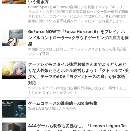
いう働き方
Game*Sparkと4Gamerの合同による就活イベント「キャリア
クエスト」の第4回が東京都立産業貿易センター浜松町館で開催
されました。このイベントに合わせて取材した、各社の現場で
実際に働いている若手社員へのインタビューをお届けします。
GeForce NOWで『Forza Horizon 6』をプレイ。ハ
ンドルコントローラー×クラウドゲーミングの底力を体
感
体感的にラグはほぼ無し。グラフィックスはもちろん最高設定
でプレイ可能！
クーデレからスタイル抜群お姉さんまでよりどりみど
りな人外娘たちとホテル経営しよう！「クトゥルフ×美
少女」テーマのADV『ヨグ=ソトースの庭』が日本語
対応
ツンデレドラゴン娘や無口な複眼死神美少女など、属性てんこ
もりのヒロインたちがアツい！
ゲームコマースの最前線ーXsolla特集
Xsollaの最新情報はこちらから！
AAAゲームも制作も妥協なし。「Lenovo Legion To