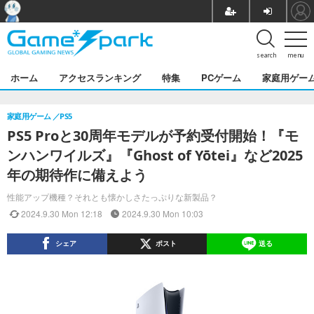
search
menu
ホーム
アクセスランキング
特集
PCゲーム
家庭用ゲー
家庭用ゲーム
PS5
PS5 Proと30周年モデルが予約受付開始！『モ
ンハンワイルズ』『Ghost of Yōtei』など2025
年の期待作に備えよう
性能アップ機種？それとも懐かしさたっぷりな新製品？
2024.9.30 Mon 12:18
2024.9.30 Mon 10:03
シェア
ポスト
送る