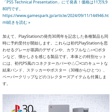
「PS5 Technical Presentation」にて発表！価格は11万9,9
80円です。
https://www.gamespark.jp/article/2024/09/11/144946.ht
ml
続きを読む »
加えて、PlayStationの発売30周年を記念した各種製品も同
時に予約受付が開始します。これらは初代PlayStationを思
わせるグレーが基調のデザインや、カラフルな△○×□ボタ
ンなど、懐かしさを感じる製品です。本体との特別セット
には、初代PS風のコネクターカバーや△◯×□のキュートな
結束バンド、ステッカーやポスター（30種からひとつ）、
ペーパークリップなどのコレクターズアイテムも付属しま
す。