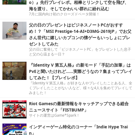
o）』先行プレイレポ。相棒とリンクして空を飛び、
海を渡り、そしてかわいい群れに紛れ込む
7月に国内向け初のクローズドベータ開催！
父の日のプレゼントはビジネスノートPCがおすす
め！？「MSI Prestige-14-AI+D3MG-2619JP」でお父
さん世代に嬉しいカプコンの懐ゲーもいっしょにプレ
ゼントしてみた
父の日に奮発して「ビジネスノートPC」をプレゼントした息子
と父の心温まる一日？
『Identity V 第五人格』の新モード「手記の加筆」は
PvEと聞いたけれど……実際どうなの？集まってプレイ
してみた！【プレイレポ】
『Identity V 第五人格』が好きな人やプレイしたことある人、全
くプレイしたことがない人など、様々な4人を集めてプレイして
みました！
Riot Gamesの最新情報をキャッチアップできる総合
ニュースサイト「FISTBUMP」
サイトの運営はGame*Spark！
インディーゲーム特化のコーナー「Indie Hype Trai
n」