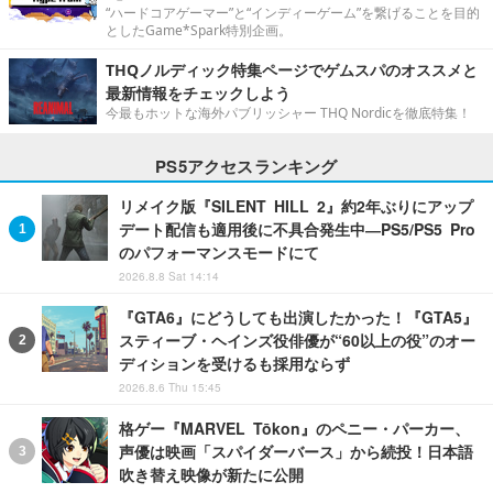
“ハードコアゲーマー”と“インディーゲーム”を繋げることを目的
としたGame*Spark特別企画。
THQノルディック特集ページでゲムスパのオススメと
最新情報をチェックしよう
今最もホットな海外パブリッシャー THQ Nordicを徹底特集！
PS5アクセスランキング
リメイク版『SILENT HILL 2』約2年ぶりにアップ
デート配信も適用後に不具合発生中―PS5/PS5 Pro
のパフォーマンスモードにて
2026.8.8 Sat 14:14
『GTA6』にどうしても出演したかった！『GTA5』
スティーブ・ヘインズ役俳優が“60以上の役”のオー
ディションを受けるも採用ならず
2026.8.6 Thu 15:45
格ゲー『MARVEL Tōkon』のペニー・パーカー、
声優は映画「スパイダーバース」から続投！日本語
吹き替え映像が新たに公開