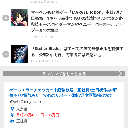
2026.4.2 Thu 18:15
マーベル4vs4格ゲー『MARVEL Tōkon』本日8月7
日発売！1キャラ主体でもOKな設計でワンボタン必
殺技も―スパイダーマンやペニー・パーカー、デッ
プーまで大集合
2026.8.7 Fri 0:05
『Stellar Blade』はすべての国で無修正版を提供す
る―公式Xが明言、同業者には戸惑いも
2024.4.22 Mon 8:09
ランキングをもっと見る
ゲームエラーチェッカー未経験歓迎「正社員/土日祝休み/研
修あり/賞与あり」安心のサポート体制/足立区勤務/7767
式会社Candy Labo
東京都
月給28万4,000円～36万円
正社員