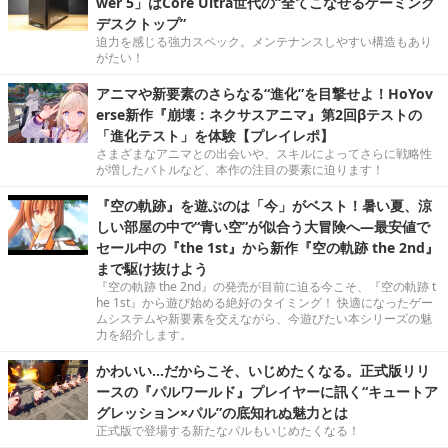
wer 5」はCore Ultra世代の“全てこなせるゲーミング
デスクトップ”
迫力を感じる強力スペック。メンテナンスしやすい構造もあり
がたい！
アニマや新要素のさらなる“進化”を目撃せよ！HoYov
erse新作『崩壊：ネクサスアニマ』第2回βテストの
「進化テスト」を体験【プレイレポ】
さまざまなアニマとの出会いや、スキルによってさらに戦略性
が増したバトルなど、本作の注目の要素に迫ります！
『空の軌跡』を遊ぶのは「今」がベスト！暑い夏、涼
しい部屋の中で“青い空”が似合う大冒険へ―最安値で
セール中の『the 1st』から新作『空の軌跡 the 2nd』
まで駆け抜けよう
『空の軌跡 the 2nd』の発売が目前に迫る今こそ、『空の軌跡 t
he 1st』から遊び始める絶好のタイミング！ 快適になったゲー
ムシステムや新要素を交えながら、今遊びたい本シリーズの魅
力を紹介します。
かわいい…だからこそ、いじめたくなる。正式版リリ
ースの『パルワールド』プレイヤーに訊く“キュートア
グレッション×パル”の底知れぬ魅力とは
正式版で登場する新たなパルもいじめたくなる！