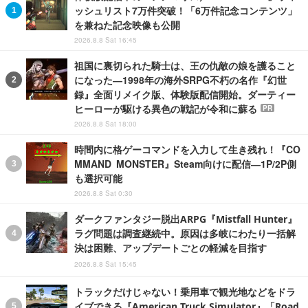
ッシュリスト7万件突破！「6万件記念コンテンツ」
を兼ねた記念映像も公開
2026.8.8 Sat 16:45
祖国に裏切られた騎士は、王の仇敵の娘を護ること
になった―1998年の海外SRPG不朽の名作『幻世
録』全面リメイク版、体験版配信開始。ダーティー
ヒーローが駆ける異色の戦記が令和に蘇る
PR
2026.8.8 Sat 18:00
時間内に格ゲーコマンドを入力して生き残れ！『CO
MMAND MONSTER』Steam向けに配信―1P/2P側
も選択可能
2026.8.8 Sat 0:30
ダークファンタジー脱出ARPG『Mistfall Hunter』
ラグ問題は調査継続中。原因は多岐にわたり一括解
決は困難、アップデートごとの軽減を目指す
2026.8.8 Sat 15:45
トラックだけじゃない！乗用車で観光地などをドラ
イブできる『American Truck Simulator』「Road