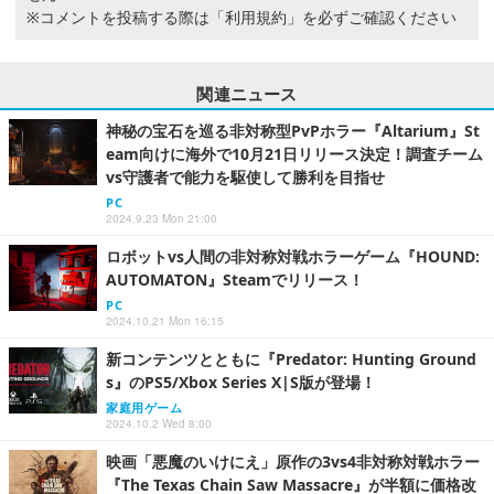
※コメントを投稿する際は
「利用規約」
を必ずご確認ください
関連ニュース
神秘の宝石を巡る非対称型PvPホラー『Altarium』St
eam向けに海外で10月21日リリース決定！調査チーム
vs守護者で能力を駆使して勝利を目指せ
PC
2024.9.23 Mon 21:00
ロボットvs人間の非対称対戦ホラーゲーム『HOUND:
AUTOMATON』Steamでリリース！
PC
2024.10.21 Mon 16:15
新コンテンツとともに『Predator: Hunting Ground
s』のPS5/Xbox Series X|S版が登場！
家庭用ゲーム
2024.10.2 Wed 8:00
映画「悪魔のいけにえ」原作の3vs4非対称対戦ホラー
『The Texas Chain Saw Massacre』が半額に価格改