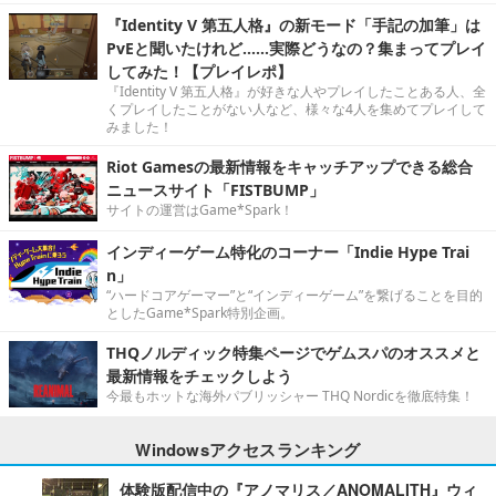
『Identity V 第五人格』の新モード「手記の加筆」は
PvEと聞いたけれど……実際どうなの？集まってプレイ
してみた！【プレイレポ】
『Identity V 第五人格』が好きな人やプレイしたことある人、全
くプレイしたことがない人など、様々な4人を集めてプレイして
みました！
Riot Gamesの最新情報をキャッチアップできる総合
ニュースサイト「FISTBUMP」
サイトの運営はGame*Spark！
インディーゲーム特化のコーナー「Indie Hype Trai
n」
“ハードコアゲーマー”と“インディーゲーム”を繋げることを目的
としたGame*Spark特別企画。
THQノルディック特集ページでゲムスパのオススメと
最新情報をチェックしよう
今最もホットな海外パブリッシャー THQ Nordicを徹底特集！
Windowsアクセスランキング
体験版配信中の『アノマリス／ANOMALITH』ウィ