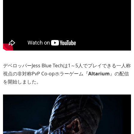
デベロッパーJess Blue Techは1～5人でプレイできる一人称
視点の非対称PvP Co-opホラーゲーム『
Altarium
』の配信
を開始しました。