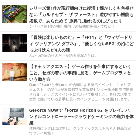
シリーズ第1作が現行機向けに復活！懐かしくも色褪せ
ない『カルドセプト ザ ファースト』遊びやすい機能も
搭載で、あらためて“原典”に触れるのにぴったり
シリーズ第1作が現行機向けの新機能を備えて復活！
「冒険は楽しいものだ」 ─『FF11』と『ウィザードリ
ィ ヴァリアンツ ダフネ』、"優しくないRPG"の沼にど
っぷり沈んだ4人の話
ふたつの沼の住人たちが語る奥深さとは。
【キャリアクエスト】ゲーム作りを仕事にするという
こと。セガの若手の事例に見る，ゲームプログラマと
いう働き方
Game*Sparkと4Gamerの合同による就活イベント「キャリア
クエスト」の第4回が東京都立産業貿易センター浜松町館で開催
されました。このイベントに合わせて取材した、各社の現場で
実際に働いている若手社員へのインタビューをお届けします。
GeForce NOWで『Forza Horizon 6』をプレイ。ハ
ンドルコントローラー×クラウドゲーミングの底力を体
感
体感的にラグはほぼ無し。グラフィックスはもちろん最高設定
でプレイ可能！