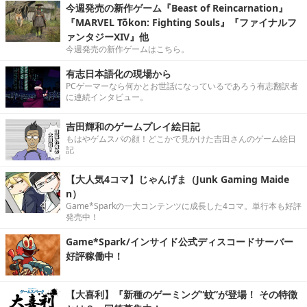
今週発売の新作ゲーム『Beast of Reincarnation』
『MARVEL Tōkon: Fighting Souls』『ファイナルフ
ァンタジーXIV』他
今週発売の新作ゲームはこちら。
有志日本語化の現場から
PCゲーマーなら何かとお世話になっているであろう有志翻訳者
に連続インタビュー。
吉田輝和のゲームプレイ絵日記
もはやゲムスパの顔！どこかで見かけた吉田さんのゲーム絵日
記
【大人気4コマ】じゃんげま（Junk Gaming Maide
n）
Game*Sparkの一大コンテンツに成長した4コマ。単行本も好評
発売中！
Game*Spark/インサイド公式ディスコードサーバー
好評稼働中！
【大喜利】『新種のゲーミング“蚊”が登場！ その特徴