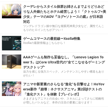
クーデレからスタイル抜群お姉さんまでよりどりみど
りな人外娘たちとホテル経営しよう！「クトゥルフ×美
少女」テーマのADV『ヨグ=ソトースの庭』が日本語
対応
ツンデレドラゴン娘や無口な複眼死神美少女など、属性てんこ
もりのヒロインたちがアツい！
ゲームコマースの最前線ーXsolla特集
Xsollaの最新情報はこちらから！
AAAゲームも制作も妥協なし。「Lenovo Legion To
wer 5」はCore Ultra世代の“全てこなせるゲーミング
デスクトップ”
迫力を感じる強力スペック。メンテナンスしやすい構造もあり
がたい！
アニマや新要素のさらなる“進化”を目撃せよ！HoYov
erse新作『崩壊：ネクサスアニマ』第2回βテストの
「進化テスト」を体験【プレイレポ】
さまざまなアニマとの出会いや、スキルによってさらに戦略性
が増したバトルなど、本作の注目の要素に迫ります！