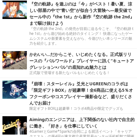
『空の軌跡』を遊ぶのは「今」がベスト！暑い夏、涼
しい部屋の中で“青い空”が似合う大冒険へ―最安値で
セール中の『the 1st』から新作『空の軌跡 the 2nd』
まで駆け抜けよう
『空の軌跡 the 2nd』の発売が目前に迫る今こそ、『空の軌跡 t
he 1st』から遊び始める絶好のタイミング！ 快適になったゲー
ムシステムや新要素を交えながら、今遊びたい本シリーズの魅
力を紹介します。
かわいい…だからこそ、いじめたくなる。正式版リリ
ースの『パルワールド』プレイヤーに訊く“キュートア
グレッション×パル”の底知れぬ魅力とは
正式版で登場する新たなパルもいじめたくなる！
『崩壊：スターレイル』爻光とUGREENのコラボは
「限定ギフトBOX」が超豪華！全6商品に使える5％オ
フクーポンやコスプレイヤー撮影会など、盛りだくさ
んでお届け
限定ギフトBOXは超豪華！コラボ4商品や限定でグッズも
Aimingのエンジニアは、上下関係のない社内で自主的
に働き、「好き」を仕事にしていく
4GamerとGame*Sparkの合同による就活イベント「キャリア
クエスト」の第4回が東京都立産業貿易センター浜松町館で開催