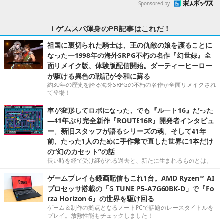
Sponsored by
！ゲムスパ渾身のPR記事はこれだ！
祖国に裏切られた騎士は、王の仇敵の娘を護ることに
なった―1998年の海外SRPG不朽の名作『幻世録』全
面リメイク版、体験版配信開始。ダーティーヒーロー
が駆ける異色の戦記が令和に蘇る
約30年の歴史を誇る海外SRPGの不朽の名作が全面リメイクされ
て登場！
車が変形してロボになった、でも『ルート16』だった
―41年ぶり完全新作『ROUTE16R』開発者インタビュ
ー。新旧スタッフが語るシリーズの魂。そして41年
前、たった1人のために手作業で直した世界に1本だけ
の“幻のカセット”の話
長い時を経て受け継がれる過去と、新たに生まれるものとは。
ゲームプレイも録画配信もこれ1台。AMD Ryzen™ AI
プロセッサ搭載の「G TUNE P5-A7G60BK-D」で『Fo
rza Horizon 6』の世界を駆け回る
ゲーム＆制作の拠点となるノートPCで話題のレースタイトルを
プレイ。放熱性能もチェックしました！