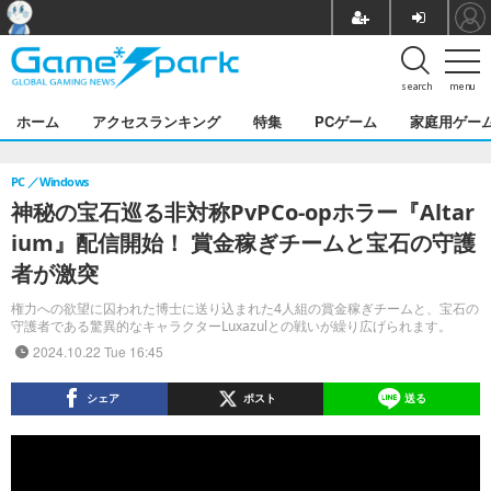
search
menu
ホーム
アクセスランキング
特集
PCゲーム
家庭用ゲー
PC
Windows
神秘の宝石巡る非対称PvPCo-opホラー『Altar
ium』配信開始！ 賞金稼ぎチームと宝石の守護
者が激突
権力への欲望に囚われた博士に送り込まれた4人組の賞金稼ぎチームと、宝石の
守護者である驚異的なキャラクターLuxazulとの戦いが繰り広げられます。
2024.10.22 Tue 16:45
シェア
ポスト
送る