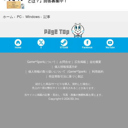
とは？』回答募集中！
記事
ホーム
›
PC
›
Windows
›
Home
X
STEAM
Facebook
YouTube
Game*Sparkについて
お問合せ
広告掲載
会社概要
個人情報保護方針
個人情報の取り扱いについて（Game*Spark）
利用規約
特定商取引法に基づく表記
紹介した商品/サービスを購入、契約した場合に、
売上の一部が弊社サイトに還元されることがあります。
当サイトに掲載の記事・見出し・写真・画像の無断転載を禁じます。
Copyright © 2026 IID, Inc.