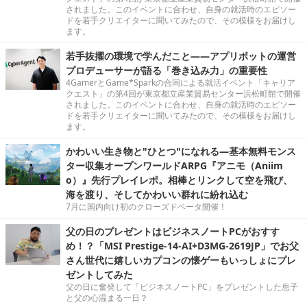
されました。このイベントに合わせ、自身の就活時のエピソー
ドを若手クリエイターに聞いてみたので、その模様をお届けし
ます。
若手抜擢の環境で学んだこと――アプリボットの運営
プロデューサーが語る「巻き込み力」の重要性
4GamerとGame*Sparkの合同による就活イベント「キャリア
クエスト」の第4回が東京都立産業貿易センター浜松町館で開催
されました。このイベントに合わせ、自身の就活時のエピソー
ドを若手クリエイターに聞いてみたので、その模様をお届けし
ます。
かわいい生き物と"ひとつ"になれる―基本無料モンス
ター収集オープンワールドARPG『アニモ（Aniim
o）』先行プレイレポ。相棒とリンクして空を飛び、
海を渡り、そしてかわいい群れに紛れ込む
7月に国内向け初のクローズドベータ開催！
父の日のプレゼントはビジネスノートPCがおすす
め！？「MSI Prestige-14-AI+D3MG-2619JP」でお父
さん世代に嬉しいカプコンの懐ゲーもいっしょにプレ
ゼントしてみた
父の日に奮発して「ビジネスノートPC」をプレゼントした息子
と父の心温まる一日？