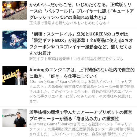
かわいい…だからこそ、いじめたくなる。正式版リリ
ースの『パルワールド』プレイヤーに訊く“キュートア
グレッション×パル”の底知れぬ魅力とは
正式版で登場する新たなパルもいじめたくなる！
『崩壊：スターレイル』爻光とUGREENのコラボは
「限定ギフトBOX」が超豪華！全6商品に使える5％オ
フクーポンやコスプレイヤー撮影会など、盛りだくさ
んでお届け
限定ギフトBOXは超豪華！コラボ4商品や限定でグッズも
Aimingのエンジニアは、上下関係のない社内で自主的
に働き、「好き」を仕事にしていく
4GamerとGame*Sparkの合同による就活イベント「キャリア
クエスト」の第4回が東京都立産業貿易センター浜松町館で開催
されました。このイベントに合わせ、自身の就活時のエピソー
ドを若手クリエイターに聞いてみたので、その模様をお届けし
ます。
若手抜擢の環境で学んだこと――アプリボットの運営
プロデューサーが語る「巻き込み力」の重要性
4GamerとGame*Sparkの合同による就活イベント「キャリア
クエスト」の第4回が東京都立産業貿易センター浜松町館で開催
されました。このイベントに合わせ、自身の就活時のエピソー