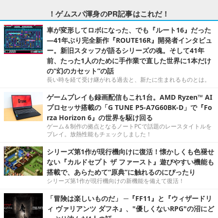
！ゲムスパ渾身のPR記事はこれだ！
車が変形してロボになった、でも『ルート16』だった
―41年ぶり完全新作『ROUTE16R』開発者インタビュ
ー。新旧スタッフが語るシリーズの魂。そして41年
前、たった1人のために手作業で直した世界に1本だけ
の“幻のカセット”の話
長い時を経て受け継がれる過去と、新たに生まれるものとは。
ゲームプレイも録画配信もこれ1台。AMD Ryzen™ AI
プロセッサ搭載の「G TUNE P5-A7G60BK-D」で『Fo
rza Horizon 6』の世界を駆け回る
ゲーム＆制作の拠点となるノートPCで話題のレースタイトルを
プレイ。放熱性能もチェックしました！
シリーズ第1作が現行機向けに復活！懐かしくも色褪せ
ない『カルドセプト ザ ファースト』遊びやすい機能も
搭載で、あらためて“原典”に触れるのにぴったり
シリーズ第1作が現行機向けの新機能を備えて復活！
「冒険は楽しいものだ」 ─『FF11』と『ウィザードリ
ィ ヴァリアンツ ダフネ』、"優しくないRPG"の沼にど