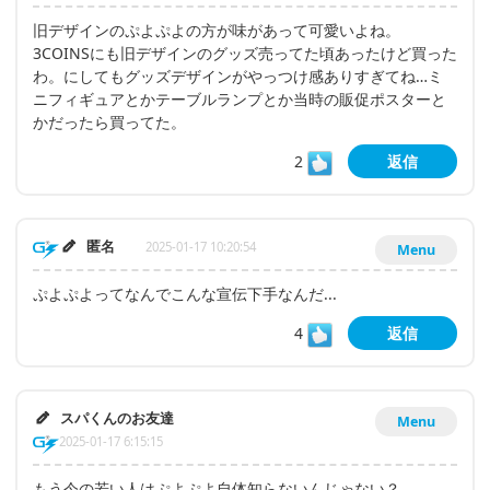
旧デザインのぷよぷよの方が味があって可愛いよね。
3COINSにも旧デザインのグッズ売ってた頃あったけど買った
わ。にしてもグッズデザインがやっつけ感ありすぎてね…ミ
ニフィギュアとかテーブルランプとか当時の販促ポスターと
かだったら買ってた。
2
返信
匿名
2025-01-17 10:20:54
Menu
ぷよぷよってなんでこんな宣伝下手なんだ...
4
返信
スパくんのお友達
Menu
2025-01-17 6:15:15
もう今の若い人はぷよぷよ自体知らないんじゃない？