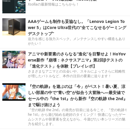
Xsollaの最新情報はこちらから！
AAAゲームも制作も妥協なし。「Lenovo Legion To
wer 5」はCore Ultra世代の“全てこなせるゲーミング
デスクトップ”
迫力を感じる強力スペック。メンテナンスしやすい構造もあり
がたい！
アニマや新要素のさらなる“進化”を目撃せよ！HoYov
erse新作『崩壊：ネクサスアニマ』第2回βテストの
「進化テスト」を体験【プレイレポ】
さまざまなアニマとの出会いや、スキルによってさらに戦略性
が増したバトルなど、本作の注目の要素に迫ります！
『空の軌跡』を遊ぶのは「今」がベスト！暑い夏、涼
しい部屋の中で“青い空”が似合う大冒険へ―最安値で
セール中の『the 1st』から新作『空の軌跡 the 2nd』
まで駆け抜けよう
『空の軌跡 the 2nd』の発売が目前に迫る今こそ、『空の軌跡 t
he 1st』から遊び始める絶好のタイミング！ 快適になったゲー
ムシステムや新要素を交えながら、今遊びたい本シリーズの魅
力を紹介します。