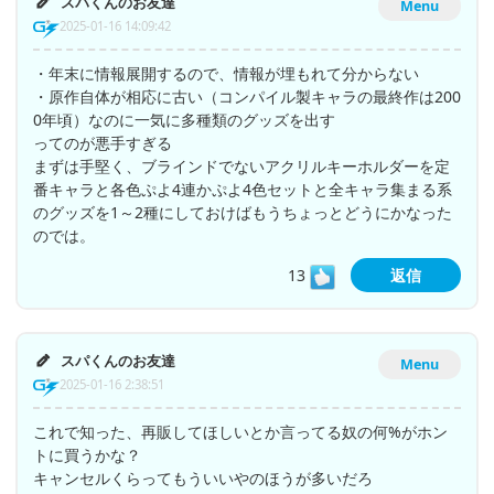
スパくんのお友達
Menu
2025-01-16 14:09:42
・年末に情報展開するので、情報が埋もれて分からない
・原作自体が相応に古い（コンパイル製キャラの最終作は200
0年頃）なのに一気に多種類のグッズを出す
ってのが悪手すぎる
まずは手堅く、ブラインドでないアクリルキーホルダーを定
番キャラと各色ぷよ4連かぷよ4色セットと全キャラ集まる系
のグッズを1～2種にしておけばもうちょっとどうにかなった
のでは。
13
返信
スパくんのお友達
Menu
2025-01-16 2:38:51
これで知った、再販してほしいとか言ってる奴の何%がホン
トに買うかな？
キャンセルくらってもういいやのほうが多いだろ