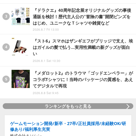
『ドラクエ』40周年記念展オリジナルグッズの事後
通販を検討！歴代主人公の“冒険の書”開閉ピンズを
はじめ、ユニークなＴシャツや雑貨など
2026.8.7 Fri 13:00
『スト6』スマホはザンギエフがブリッジで支え、埃
はガイルの髪で払う…実用性満載の新グッズが面白
い
2026.8.1 Sat 10:30
『メダロット2』のトラウマ「ゴッドエンペラー」が
コラボTシャツに！当時のパッケージの質感を、あえ
てデジタルで再現
2026.8.8 Sat 9:45
ランキングをもっと見る
ゲームモーション開発/新卒・27卒/正社員採用/未経験OK/研
修あり/福利厚生充実
株式会社キソシン