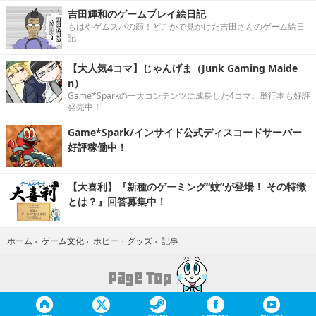
吉田輝和のゲームプレイ絵日記
もはやゲムスパの顔！どこかで見かけた吉田さんのゲーム絵日
記
【大人気4コマ】じゃんげま（Junk Gaming Maide
n）
Game*Sparkの一大コンテンツに成長した4コマ。単行本も好評
発売中！
Game*Spark/インサイド公式ディスコードサーバー
好評稼働中！
【大喜利】『新種のゲーミング“蚊”が登場！ その特徴
とは？』回答募集中！
記事
ホーム
›
ゲーム文化
›
ホビー・グッズ
›