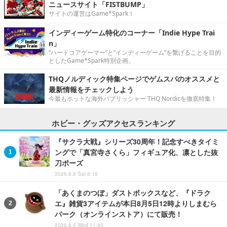
ニュースサイト「FISTBUMP」
サイトの運営はGame*Spark！
インディーゲーム特化のコーナー「Indie Hype Trai
n」
“ハードコアゲーマー”と“インディーゲーム”を繋げることを目的
としたGame*Spark特別企画。
THQノルディック特集ページでゲムスパのオススメと
最新情報をチェックしよう
今最もホットな海外パブリッシャー THQ Nordicを徹底特集！
ホビー・グッズアクセスランキング
『サクラ大戦』シリーズ30周年！記念すべきタイミ
ングで「真宮寺さくら」フィギュア化、凛とした抜
刀ポーズ
2026.8.8 Sat 8:15
「あくまのつぼ」ダストボックスなど、『ドラク
エ』雑貨3アイテムが本日8月5日12時よりしまむら
パーク（オンラインストア）にて販売！
2026.8.5 Wed 11:45