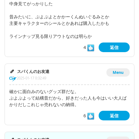
中身見てがっかりした
昔みたいに、ぷよぷよとかかーくんぬいぐるみとか
主要キャラクターのシールとかあれば購入したかも
ラインナップ見る限りアウトなのは明らか
4
返信
スパくんのお友達
Menu
2025-01-17 0:32:49
確かに面白みのないグッズ群だな。
ぷよぷよって結構昔だから、好きだった人も今はいい大人ば
かりだしこれじゃ売れないの納得。
6
返信