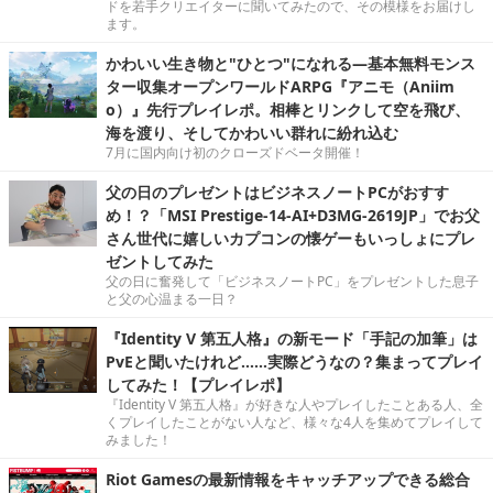
ドを若手クリエイターに聞いてみたので、その模様をお届けし
ます。
かわいい生き物と"ひとつ"になれる―基本無料モンス
ター収集オープンワールドARPG『アニモ（Aniim
o）』先行プレイレポ。相棒とリンクして空を飛び、
海を渡り、そしてかわいい群れに紛れ込む
7月に国内向け初のクローズドベータ開催！
父の日のプレゼントはビジネスノートPCがおすす
め！？「MSI Prestige-14-AI+D3MG-2619JP」でお父
さん世代に嬉しいカプコンの懐ゲーもいっしょにプレ
ゼントしてみた
父の日に奮発して「ビジネスノートPC」をプレゼントした息子
と父の心温まる一日？
『Identity V 第五人格』の新モード「手記の加筆」は
PvEと聞いたけれど……実際どうなの？集まってプレイ
してみた！【プレイレポ】
『Identity V 第五人格』が好きな人やプレイしたことある人、全
くプレイしたことがない人など、様々な4人を集めてプレイして
みました！
Riot Gamesの最新情報をキャッチアップできる総合