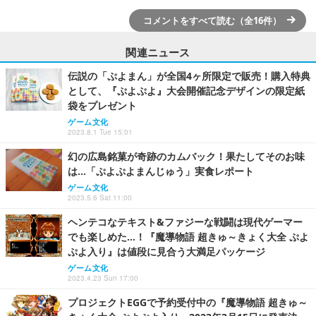
コメントをすべて読む（全16件）
関連ニュース
伝説の「ぷよまん」が全国4ヶ所限定で販売！購入特典
として、『ぷよぷよ』大会開催記念デザインの限定紙
袋をプレゼント
ゲーム文化
2023.8.1 Tue 15:01
幻の広島銘菓が奇跡のカムバック！果たしてそのお味
は…「ぷよぷよまんじゅう」実食レポート
ゲーム文化
2023.5.6 Sat 11:00
ヘンテコなテキスト&ファジーな戦闘は現代ゲーマー
でも楽しめた…！『魔導物語 超きゅ～きょく大全 ぷよ
ぷよ入り』は値段に見合う大満足パッケージ
ゲーム文化
2023.4.23 Sun 17:00
プロジェクトEGGで予約受付中の『魔導物語 超きゅ～