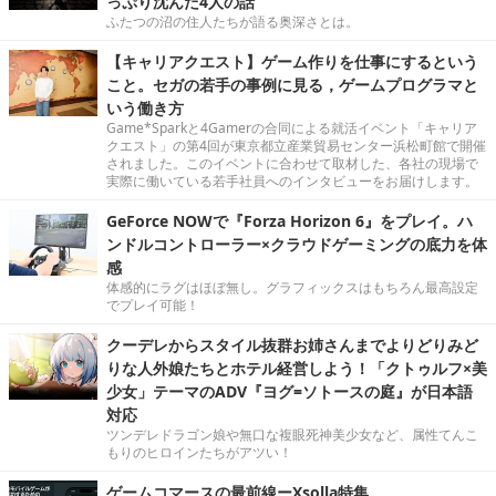
っぷり沈んだ4人の話
ふたつの沼の住人たちが語る奥深さとは。
【キャリアクエスト】ゲーム作りを仕事にするという
こと。セガの若手の事例に見る，ゲームプログラマと
いう働き方
Game*Sparkと4Gamerの合同による就活イベント「キャリア
クエスト」の第4回が東京都立産業貿易センター浜松町館で開催
されました。このイベントに合わせて取材した、各社の現場で
実際に働いている若手社員へのインタビューをお届けします。
GeForce NOWで『Forza Horizon 6』をプレイ。ハ
ンドルコントローラー×クラウドゲーミングの底力を体
感
体感的にラグはほぼ無し。グラフィックスはもちろん最高設定
でプレイ可能！
クーデレからスタイル抜群お姉さんまでよりどりみど
りな人外娘たちとホテル経営しよう！「クトゥルフ×美
少女」テーマのADV『ヨグ=ソトースの庭』が日本語
対応
ツンデレドラゴン娘や無口な複眼死神美少女など、属性てんこ
もりのヒロインたちがアツい！
ゲームコマースの最前線ーXsolla特集