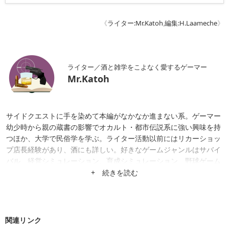
《
ライター:Mr.Katoh
,
編集:H.Laameche
》
ライター／酒と雑学をこよなく愛するゲーマー
Mr.Katoh
サイドクエストに手を染めて本編がなかなか進まない系。ゲーマー
幼少時から親の蔵書の影響でオカルト・都市伝説系に強い興味を持
つほか、大学で民俗学を学ぶ。ライター活動以前にはリカーショッ
プ店長経験があり、酒にも詳しい。好きなゲームジャンルはサバイ
バル、経営シミュレーション、育成シミュレーション、野球ゲーム
など。日々のニュース記事だけでなく、ゲームのレビューや趣味や
+ 続きを読む
経歴を活かした特集記事なども掲載中。
関連リンク