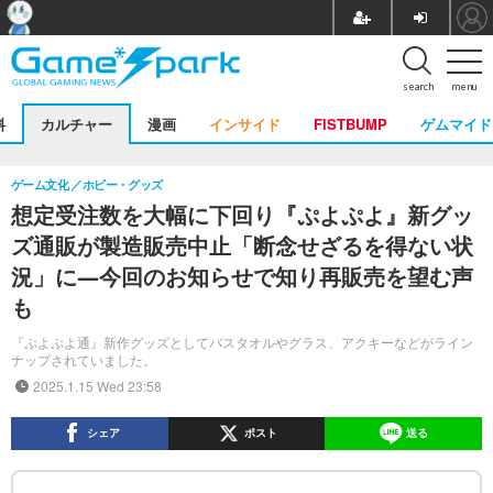
search
menu
料
カルチャー
漫画
インサイド
FISTBUMP
ゲムマイド
ゲーム文化
ホビー・グッズ
想定受注数を大幅に下回り『ぷよぷよ』新グッ
ズ通販が製造販売中止「断念せざるを得ない状
況」に―今回のお知らせで知り再販売を望む声
も
『ぷよぷよ通』新作グッズとしてバスタオルやグラス、アクキーなどがライン
ナップされていました。
2025.1.15 Wed 23:58
シェア
ポスト
送る