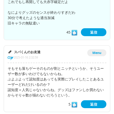
これでもし再開しても大赤字確定だよ
なによりグッズのセンスが終わりすぎだわ
30分で考えたような適当加減
旧キャラの無駄遣い
45
返信
スパくんのお友達
Menu
2025-01-16 2:32:59
そもそも落ちゲーそのものが割とニッチというか、そうユー
ザー数が多いわけでもないからね。
ぷよぷよって認知度はあっても実際にプレイしたことあるユ
ーザーどれだけいるのか？
認知度＝人気じゃないからね。グッズはファンしか買わない
からそりゃ数が揃わないだろうという。
5
返信