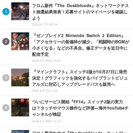
フロム新作『The Duskbloods』ネットワークテス
ト抽選結果発表！応募サイトのマイページを確認し
よう
2026.8.7 Fri 22:04
『ゼノブレイド2 Nintendo Switch 2 Edition』
「アクセサリーの装備枠が減少」「戦闘時のBGMが
小さくなる」などの不具合。修正データを近日中に
配信予定
2026.8.5 Wed 15:20
『マインクラフト』スイッチ2版が10月27日に発売
決定！グラフィックを強化するバイブラントビジュ
アルズに対応しアップグレードパスも販売へ
2026.8.6 Thu 7:24
ついにサービス開始『FF14』スイッチ2版の実力
は？タッチやマウス操作など評価―海外YouTubeチ
ャンネルが検証
2026.8.5 Wed 15:15