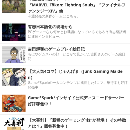
『MARVEL Tōkon: Fighting Souls』『ファイナルフ
ァンタジーXIV』他
今週発売の新作ゲームはこちら。
有志日本語化の現場から
PCゲーマーなら何かとお世話になっているであろう有志翻訳者
に連続インタビュー。
吉田輝和のゲームプレイ絵日記
もはやゲムスパの顔！どこかで見かけた吉田さんのゲーム絵日
記
【大人気4コマ】じゃんげま（Junk Gaming Maide
n）
Game*Sparkの一大コンテンツに成長した4コマ。単行本も好評
発売中！
Game*Spark/インサイド公式ディスコードサーバー
好評稼働中！
【大喜利】『新種のゲーミング“蚊”が登場！ その特徴
とは？』回答募集中！