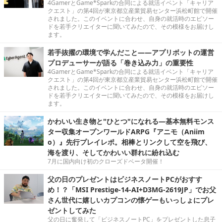
4GamerとGame*Sparkの合同による就活イベント「キャリア
クエスト」の第4回が東京都立産業貿易センター浜松町館で開催
されました。このイベントに合わせ、自身の就活時のエピソー
ドを若手クリエイターに聞いてみたので、その模様をお届けし
ます。
若手抜擢の環境で学んだこと――アプリボットの運営
プロデューサーが語る「巻き込み力」の重要性
4GamerとGame*Sparkの合同による就活イベント「キャリア
クエスト」の第4回が東京都立産業貿易センター浜松町館で開催
されました。このイベントに合わせ、自身の就活時のエピソー
ドを若手クリエイターに聞いてみたので、その模様をお届けし
ます。
かわいい生き物と"ひとつ"になれる―基本無料モンス
ター収集オープンワールドARPG『アニモ（Aniim
o）』先行プレイレポ。相棒とリンクして空を飛び、
海を渡り、そしてかわいい群れに紛れ込む
7月に国内向け初のクローズドベータ開催！
父の日のプレゼントはビジネスノートPCがおすす
め！？「MSI Prestige-14-AI+D3MG-2619JP」でお父
さん世代に嬉しいカプコンの懐ゲーもいっしょにプレ
ゼントしてみた
父の日に奮発して「ビジネスノートPC」をプレゼントした息子