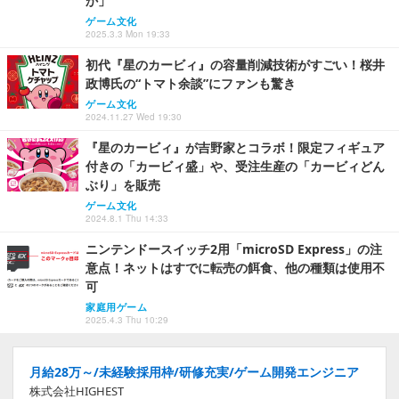
か」
ゲーム文化
2025.3.3 Mon 19:33
初代『星のカービィ』の容量削減技術がすごい！桜井
政博氏の“トマト余談”にファンも驚き
ゲーム文化
2024.11.27 Wed 19:30
『星のカービィ』が吉野家とコラボ！限定フィギュア
付きの「カービィ盛」や、受注生産の「カービィどん
ぶり」を販売
ゲーム文化
2024.8.1 Thu 14:33
ニンテンドースイッチ2用「microSD Express」の注
意点！ネットはすでに転売の餌食、他の種類は使用不
可
家庭用ゲーム
2025.4.3 Thu 10:29
月給28万～/未経験採用枠/研修充実/ゲーム開発エンジニア
株式会社HIGHEST