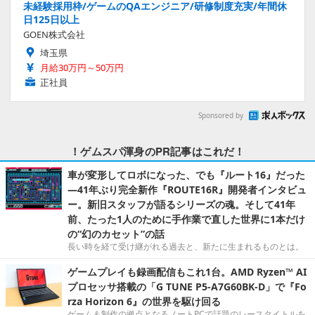
未経験採用枠/ゲームのQAエンジニア/研修制度充実/年間休
日125日以上
GOEN株式会社
埼玉県
月給30万円～50万円
正社員
Sponsored by
！ゲムスパ渾身のPR記事はこれだ！
車が変形してロボになった、でも『ルート16』だった
―41年ぶり完全新作『ROUTE16R』開発者インタビュ
ー。新旧スタッフが語るシリーズの魂。そして41年
前、たった1人のために手作業で直した世界に1本だけ
の“幻のカセット”の話
長い時を経て受け継がれる過去と、新たに生まれるものとは。
ゲームプレイも録画配信もこれ1台。AMD Ryzen™ AI
プロセッサ搭載の「G TUNE P5-A7G60BK-D」で『Fo
rza Horizon 6』の世界を駆け回る
ゲーム＆制作の拠点となるノートPCで話題のレースタイトルを