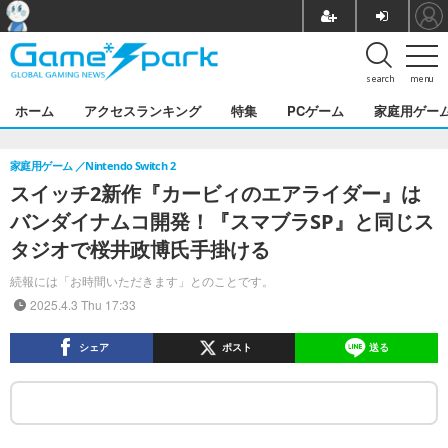
search
menu
ホーム
アクセスランキング
特集
PCゲーム
家庭用ゲー
家庭用ゲーム
Nintendo Switch 2
スイッチ2新作『カービィのエアライダー』は
バンダイナムコ開発！『スマブラSP』と同じス
タジオで桜井政博氏手掛ける
続報には「お時間いただきます」とのことです。
2025.4.3 Thu 17:33
シェア
ポスト
送る