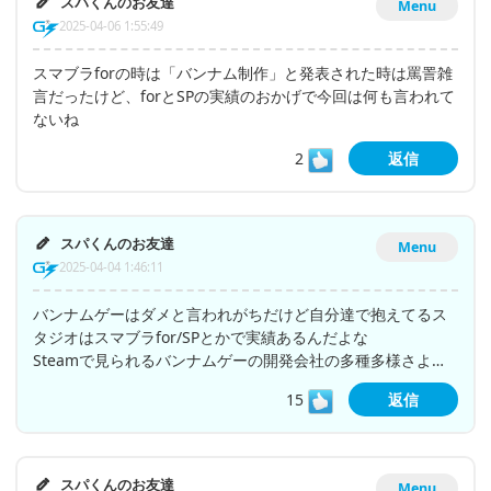
スパくんのお友達
Menu
2025-04-06 1:55:49
スマブラforの時は「バンナム制作」と発表された時は罵詈雑
言だったけど、forとSPの実績のおかげで今回は何も言われて
ないね
2
返信
スパくんのお友達
Menu
2025-04-04 1:46:11
バンナムゲーはダメと言われがちだけど自分達で抱えてるス
タジオはスマブラfor/SPとかで実績あるんだよな
Steamで見られるバンナムゲーの開発会社の多種多様さよ…
15
返信
スパくんのお友達
Menu