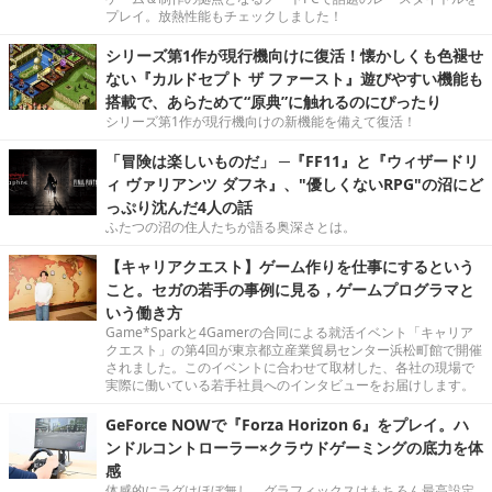
プレイ。放熱性能もチェックしました！
シリーズ第1作が現行機向けに復活！懐かしくも色褪せ
ない『カルドセプト ザ ファースト』遊びやすい機能も
搭載で、あらためて“原典”に触れるのにぴったり
シリーズ第1作が現行機向けの新機能を備えて復活！
「冒険は楽しいものだ」 ─『FF11』と『ウィザードリ
ィ ヴァリアンツ ダフネ』、"優しくないRPG"の沼にど
っぷり沈んだ4人の話
ふたつの沼の住人たちが語る奥深さとは。
【キャリアクエスト】ゲーム作りを仕事にするという
こと。セガの若手の事例に見る，ゲームプログラマと
いう働き方
Game*Sparkと4Gamerの合同による就活イベント「キャリア
クエスト」の第4回が東京都立産業貿易センター浜松町館で開催
されました。このイベントに合わせて取材した、各社の現場で
実際に働いている若手社員へのインタビューをお届けします。
GeForce NOWで『Forza Horizon 6』をプレイ。ハ
ンドルコントローラー×クラウドゲーミングの底力を体
感
体感的にラグはほぼ無し。グラフィックスはもちろん最高設定