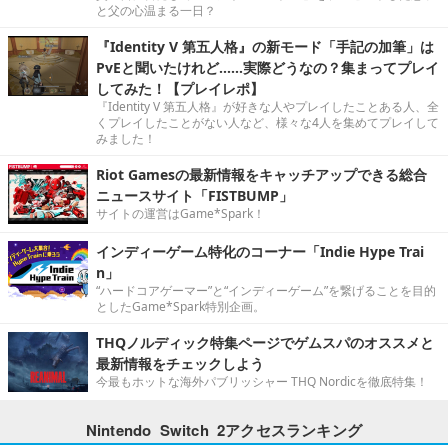
と父の心温まる一日？
『Identity V 第五人格』の新モード「手記の加筆」は
PvEと聞いたけれど……実際どうなの？集まってプレイ
してみた！【プレイレポ】
『Identity V 第五人格』が好きな人やプレイしたことある人、全
くプレイしたことがない人など、様々な4人を集めてプレイして
みました！
Riot Gamesの最新情報をキャッチアップできる総合
ニュースサイト「FISTBUMP」
サイトの運営はGame*Spark！
インディーゲーム特化のコーナー「Indie Hype Trai
n」
“ハードコアゲーマー”と“インディーゲーム”を繋げることを目的
としたGame*Spark特別企画。
THQノルディック特集ページでゲムスパのオススメと
最新情報をチェックしよう
今最もホットな海外パブリッシャー THQ Nordicを徹底特集！
Nintendo Switch 2アクセスランキング