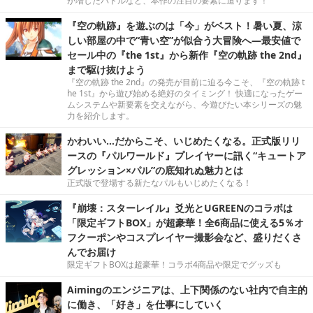
が増したバトルなど、本作の注目の要素に迫ります！
『空の軌跡』を遊ぶのは「今」がベスト！暑い夏、涼
しい部屋の中で“青い空”が似合う大冒険へ―最安値で
セール中の『the 1st』から新作『空の軌跡 the 2nd』
まで駆け抜けよう
『空の軌跡 the 2nd』の発売が目前に迫る今こそ、『空の軌跡 t
he 1st』から遊び始める絶好のタイミング！ 快適になったゲー
ムシステムや新要素を交えながら、今遊びたい本シリーズの魅
力を紹介します。
かわいい…だからこそ、いじめたくなる。正式版リリ
ースの『パルワールド』プレイヤーに訊く“キュートア
グレッション×パル”の底知れぬ魅力とは
正式版で登場する新たなパルもいじめたくなる！
『崩壊：スターレイル』爻光とUGREENのコラボは
「限定ギフトBOX」が超豪華！全6商品に使える5％オ
フクーポンやコスプレイヤー撮影会など、盛りだくさ
んでお届け
限定ギフトBOXは超豪華！コラボ4商品や限定でグッズも
Aimingのエンジニアは、上下関係のない社内で自主的
に働き、「好き」を仕事にしていく