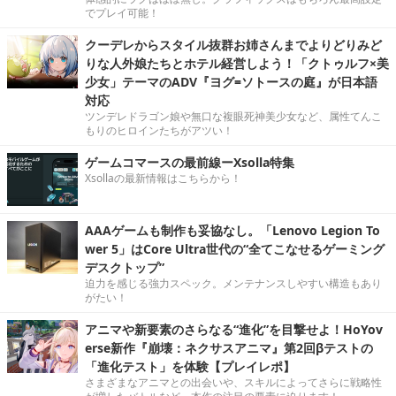
でプレイ可能！
クーデレからスタイル抜群お姉さんまでよりどりみど
りな人外娘たちとホテル経営しよう！「クトゥルフ×美
少女」テーマのADV『ヨグ=ソトースの庭』が日本語
対応
ツンデレドラゴン娘や無口な複眼死神美少女など、属性てんこ
もりのヒロインたちがアツい！
ゲームコマースの最前線ーXsolla特集
Xsollaの最新情報はこちらから！
AAAゲームも制作も妥協なし。「Lenovo Legion To
wer 5」はCore Ultra世代の“全てこなせるゲーミング
デスクトップ”
迫力を感じる強力スペック。メンテナンスしやすい構造もあり
がたい！
アニマや新要素のさらなる“進化”を目撃せよ！HoYov
erse新作『崩壊：ネクサスアニマ』第2回βテストの
「進化テスト」を体験【プレイレポ】
さまざまなアニマとの出会いや、スキルによってさらに戦略性