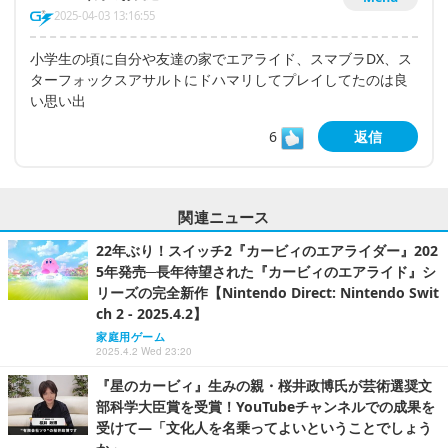
2025-04-03 13:16:55
小学生の頃に自分や友達の家でエアライド、スマブラDX、ス
ターフォックスアサルトにドハマリしてプレイしてたのは良
い思い出
6
返信
関連ニュース
22年ぶり！スイッチ2『カービィのエアライダー』202
5年発売─長年待望された『カービィのエアライド』シ
リーズの完全新作【Nintendo Direct: Nintendo Swit
ch 2 - 2025.4.2】
家庭用ゲーム
2025.4.2 Wed 23:20
『星のカービィ』生みの親・桜井政博氏が芸術選奨文
部科学大臣賞を受賞！YouTubeチャンネルでの成果を
受けて―「文化人を名乗ってよいということでしょう