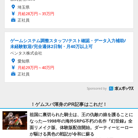
埼玉県
月給28万円～35万円
正社員
ゲームシステム調整スタッフ/テスト確認・データ入力補助/
未経験歓迎/完全週休2日制・月40万以上可
ベンタス株式会社
愛知県
月給29万円～40万円
正社員
Sponsored by
！ゲムスパ渾身のPR記事はこれだ！
祖国に裏切られた騎士は、王の仇敵の娘を護ることに
なった―1998年の海外SRPG不朽の名作『幻世録』全
面リメイク版、体験版配信開始。ダーティーヒーロー
が駆ける異色の戦記が令和に蘇る