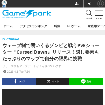
search
menu
ホーム
アクセスランキング
特集
PCゲーム
家庭用ゲー
PC
Windows
ウェーブ制で襲いくるゾンビと戦うPvEシュー
ター『Cursed Dawn』リリース！隠し要素も
たっぷりのマップで自分の限界に挑戦
リリース後もアップデートが予定されています。
2025.4.8 Tue 7:30
シェア
ポスト
送る