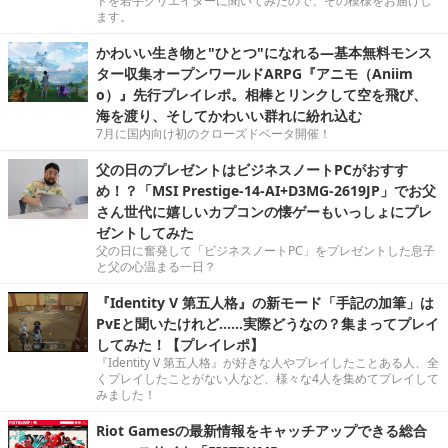
ドを若手クリエイターに聞いてみたので、その模様をお届けし
ます。
かわいい生き物と"ひとつ"になれる―基本無料モンス
ター収集オープンワールドARPG『アニモ（Aniim
o）』先行プレイレポ。相棒とリンクして空を飛び、
海を渡り、そしてかわいい群れに紛れ込む
7月に国内向け初のクローズドベータ開催！
父の日のプレゼントはビジネスノートPCがおすす
め！？「MSI Prestige-14-AI+D3MG-2619JP」でお父
さん世代に嬉しいカプコンの懐ゲーもいっしょにプレ
ゼントしてみた
父の日に奮発して「ビジネスノートPC」をプレゼントした息子
と父の心温まる一日？
『Identity V 第五人格』の新モード「手記の加筆」は
PvEと聞いたけれど……実際どうなの？集まってプレイ
してみた！【プレイレポ】
『Identity V 第五人格』が好きな人やプレイしたことある人、全
くプレイしたことがない人など、様々な4人を集めてプレイして
みました！
Riot Gamesの最新情報をキャッチアップできる総合