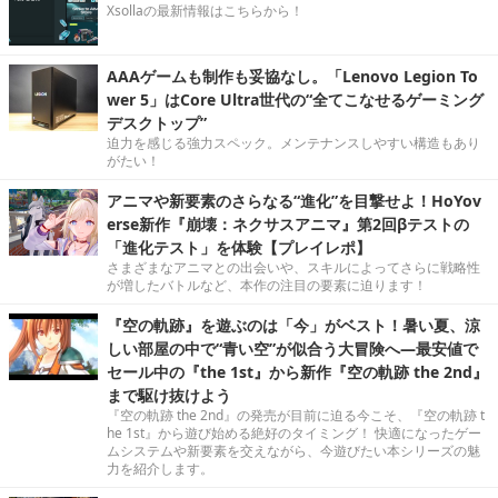
Xsollaの最新情報はこちらから！
AAAゲームも制作も妥協なし。「Lenovo Legion To
wer 5」はCore Ultra世代の“全てこなせるゲーミング
デスクトップ”
迫力を感じる強力スペック。メンテナンスしやすい構造もあり
がたい！
アニマや新要素のさらなる“進化”を目撃せよ！HoYov
erse新作『崩壊：ネクサスアニマ』第2回βテストの
「進化テスト」を体験【プレイレポ】
さまざまなアニマとの出会いや、スキルによってさらに戦略性
が増したバトルなど、本作の注目の要素に迫ります！
『空の軌跡』を遊ぶのは「今」がベスト！暑い夏、涼
しい部屋の中で“青い空”が似合う大冒険へ―最安値で
セール中の『the 1st』から新作『空の軌跡 the 2nd』
まで駆け抜けよう
『空の軌跡 the 2nd』の発売が目前に迫る今こそ、『空の軌跡 t
he 1st』から遊び始める絶好のタイミング！ 快適になったゲー
ムシステムや新要素を交えながら、今遊びたい本シリーズの魅
力を紹介します。