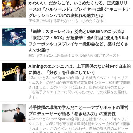
かわいい…だからこそ、いじめたくなる。正式版リリ
ースの『パルワールド』プレイヤーに訊く“キュートア
グレッション×パル”の底知れぬ魅力とは
正式版で登場する新たなパルもいじめたくなる！
『崩壊：スターレイル』爻光とUGREENのコラボは
「限定ギフトBOX」が超豪華！全6商品に使える5％オ
フクーポンやコスプレイヤー撮影会など、盛りだくさ
んでお届け
限定ギフトBOXは超豪華！コラボ4商品や限定でグッズも
Aimingのエンジニアは、上下関係のない社内で自主的
に働き、「好き」を仕事にしていく
4GamerとGame*Sparkの合同による就活イベント「キャリア
クエスト」の第4回が東京都立産業貿易センター浜松町館で開催
されました。このイベントに合わせ、自身の就活時のエピソー
ドを若手クリエイターに聞いてみたので、その模様をお届けし
ます。
若手抜擢の環境で学んだこと――アプリボットの運営
プロデューサーが語る「巻き込み力」の重要性
4GamerとGame*Sparkの合同による就活イベント「キャリア
クエスト」の第4回が東京都立産業貿易センター浜松町館で開催
されました。このイベントに合わせ、自身の就活時のエピソー