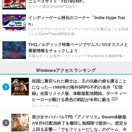
ニュースサイト「FISTBUMP」
サイトの運営はGame*Spark！
インディーゲーム特化のコーナー「Indie Hype Trai
n」
“ハードコアゲーマー”と“インディーゲーム”を繋げることを目的
としたGame*Spark特別企画。
THQノルディック特集ページでゲムスパのオススメと
最新情報をチェックしよう
今最もホットな海外パブリッシャー THQ Nordicを徹底特集！
Windowsアクセスランキング
祖国に裏切られた騎士は、王の仇敵の娘を護ること
になった―1998年の海外SRPG不朽の名作『幻世
録』全面リメイク版、体験版配信開始。ダーティー
ヒーローが駆ける異色の戦記が令和に蘇る
PR
2026.8.8 Sat 18:00
美少女サバイバルTPS『アノマリス』Steam体験版
が8月9日配信終了を撤回し無期限で提供へ。想定を
上回る反響―「でもフリューだしな」のゲーム、今