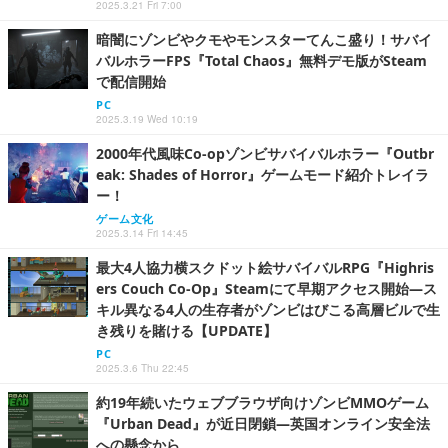
2025.3.21 Fri 7:00
暗闇にゾンビやクモやモンスターてんこ盛り！サバイ
バルホラーFPS『Total Chaos』無料デモ版がSteam
で配信開始
PC
2025.3.19 Wed 10:19
2000年代風味Co-opゾンビサバイバルホラー『Outbr
eak: Shades of Horror』ゲームモード紹介トレイラ
ー！
ゲーム文化
2025.3.14 Fri 14:45
最大4人協力横スクドット絵サバイバルRPG『Highris
ers Couch Co-Op』Steamにて早期アクセス開始―ス
キル異なる4人の生存者がゾンビはびこる高層ビルで生
き残りを賭ける【UPDATE】
PC
2025.3.6 Thu 22:45
約19年続いたウェブブラウザ向けゾンビMMOゲーム
『Urban Dead』が近日閉鎖―英国オンライン安全法
への懸念から