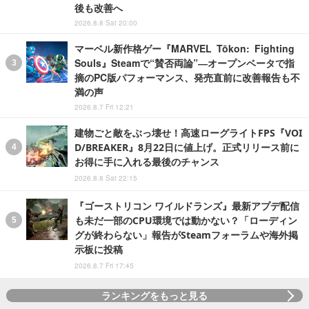
後も改善へ
2026.8.8 Sat 20:00
マーベル新作格ゲー『MARVEL Tōkon: Fighting
Souls』Steamで“賛否両論”―オープンベータで指
摘のPC版パフォーマンス、発売直前に改善報告も不
満の声
2026.8.7 Fri 12:21
建物ごと敵をぶっ壊せ！高速ローグライトFPS『VOI
D/BREAKER』8月22日に値上げ。正式リリース前に
お得に手に入れる最後のチャンス
2026.8.8 Sat 22:15
『ゴーストリコン ワイルドランズ』最新アプデ配信
も未だ一部のCPU環境では動かない？「ローディン
グが終わらない」報告がSteamフォーラムや海外掲
示板に投稿
2026.8.7 Fri 17:45
ランキングをもっと見る