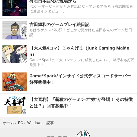
有志日本語化の現場から
PCゲーマーなら何かとお世話になっているであろう有志翻訳者
に連続インタビュー。
吉田輝和のゲームプレイ絵日記
もはやゲムスパの顔！どこかで見かけた吉田さんのゲーム絵日
記
【大人気4コマ】じゃんげま（Junk Gaming Maide
n）
Game*Sparkの一大コンテンツに成長した4コマ。単行本も好評
発売中！
Game*Spark/インサイド公式ディスコードサーバー
好評稼働中！
【大喜利】『新種のゲーミング“蚊”が登場！ その特徴
とは？』回答募集中！
記事
ホーム
›
PC
›
Windows
›