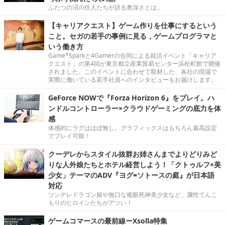
ふたつの沼の住人たちが語る奥深さとは。
【キャリアクエスト】ゲーム作りを仕事にするという
こと。セガの若手の事例に見る，ゲームプログラマと
いう働き方
Game*Sparkと4Gamerの合同による就活イベント「キャリア
クエスト」の第4回が東京都立産業貿易センター浜松町館で開催
されました。このイベントに合わせて取材した、各社の現場で
実際に働いている若手社員へのインタビューをお届けします。
GeForce NOWで『Forza Horizon 6』をプレイ。ハ
ンドルコントローラー×クラウドゲーミングの底力を体
感
体感的にラグはほぼ無し。グラフィックスはもちろん最高設定
でプレイ可能！
クーデレからスタイル抜群お姉さんまでよりどりみど
りな人外娘たちとホテル経営しよう！「クトゥルフ×美
少女」テーマのADV『ヨグ=ソトースの庭』が日本語
対応
ツンデレドラゴン娘や無口な複眼死神美少女など、属性てんこ
もりのヒロインたちがアツい！
ゲームコマースの最前線ーXsolla特集