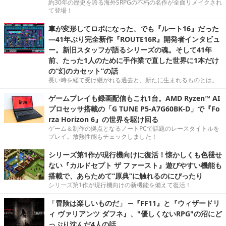
約30年の歴史を誇る海外SRPGの不朽の名作が全面リメイクされ
て登場！
車が変形してロボになった、でも『ルート16』だった
―41年ぶり完全新作『ROUTE16R』開発者インタビュ
ー。新旧スタッフが語るシリーズの魂。そして41年
前、たった1人のために手作業で直した世界に1本だけ
の“幻のカセット”の話
長い時を経て受け継がれる過去と、新たに生まれるものとは。
ゲームプレイも録画配信もこれ1台。AMD Ryzen™ AI
プロセッサ搭載の「G TUNE P5-A7G60BK-D」で『Fo
rza Horizon 6』の世界を駆け回る
ゲーム＆制作の拠点となるノートPCで話題のレースタイトルを
プレイ。放熱性能もチェックしました！
シリーズ第1作が現行機向けに復活！懐かしくも色褪せ
ない『カルドセプト ザ ファースト』遊びやすい機能も
搭載で、あらためて“原典”に触れるのにぴったり
シリーズ第1作が現行機向けの新機能を備えて復活！
「冒険は楽しいものだ」 ─『FF11』と『ウィザードリ
ィ ヴァリアンツ ダフネ』、"優しくないRPG"の沼にど
っぷり沈んだ4人の話