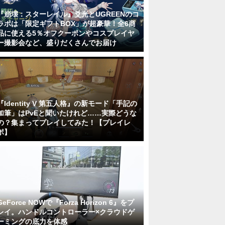
『崩壊：スターレイル』爻光とUGREENのコ
ラボは「限定ギフトBOX」が超豪華！全6商
品に使える5％オフクーポンやコスプレイヤ
ー撮影会など、盛りだくさんでお届け
『Identity V 第五人格』の新モード「手記の
加筆」はPvEと聞いたけれど……実際どうな
の？集まってプレイしてみた！【プレイレ
ポ】
GeForce NOWで『Forza Horizon 6』をプ
レイ。ハンドルコントローラー×クラウドゲ
ーミングの底力を体感