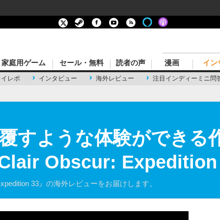
家庭用ゲーム
セール・無料
読者の声
漫画
イン
レイレポ
インタビュー
海外レビュー
注目インディーミニ問
を覆すような体験ができる
r Obscur: Expedition
r: Expedition 33』の海外レビューをお届けします。