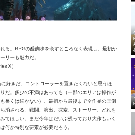
れる。RPGの醍醐味を余すところなく表現し、最初か
トーリーも魅力だ。
ies X）
on 33』が本当に好きだ。コントローラーを置きたくないと思うほ
ぶりだ。多少の不満はあっても（一部のエリアは操作が
れも長くは続かない）、最初から最後まで全作品の圧倒
打ち消される。戦闘、演出、探索、ストーリー、どれを
てみてほしい。まだ今年はだいぶ残っており大作もいく
には何か特別な要素が必要だろう。