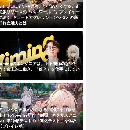
かわいい…だからこそ、いじめたくなる。正
式版リリースの『パルワールド』プレイヤー
に訊く“キュートアグレッション×パル”の底
知れぬ魅力とは
Aimingのエンジニアは、上下関係のない社
内で自主的に働き、「好き」を仕事にしてい
く
アニマや新要素のさらなる“進化”を目撃せ
よ！HoYoverse新作『崩壊：ネクサスアニ
マ』第2回βテストの「進化テスト」を体験
【プレイレポ】