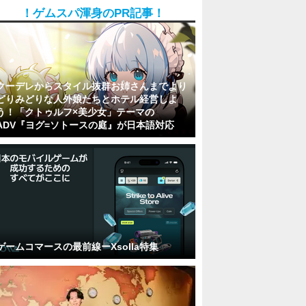
！ゲムスパ渾身のPR記事！
クーデレからスタイル抜群お姉さんまでより
どりみどりな人外娘たちとホテル経営しよ
う！「クトゥルフ×美少女」テーマの
ADV『ヨグ=ソトースの庭』が日本語対応
ゲームコマースの最前線ーXsolla特集