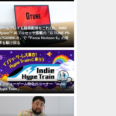
ゲームプレイも録画配信もこれ1台。AMD
Ryzen™ AIプロセッサ搭載の「G TUNE P5-
A7G60BK-D」で『Forza Horizon 6』の世
界を駆け回る
インディーゲーム特化のコーナー「Indie
Hype Train」