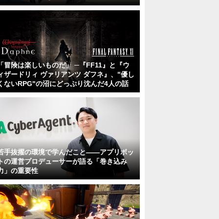
「冒険は楽しいものだ」 ─『FF11』と『ウ
ィザードリィ ヴァリアンツ ダフネ』、"優し
くないRPG"の沼にどっぷり沈んだ4人の話
若手抜擢の環境で学んだこと――アプリボッ
トの運営プロデューサーが語る「巻き込み
力」の重要性