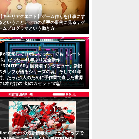
【キャリアクエスト】ゲーム作りを仕事にす
るということ。セガの若手の事例に見る，ゲ
ームプログラマという働き方
車が変形してロボになった、でも『ルート
16』だった―41年ぶり完全新作
『ROUTE16R』開発者インタビュー。新旧
スタッフが語るシリーズの魂。そして41年
前、たった1人のために手作業で直した世界
に1本だけの“幻のカセット”の話
Riot Gamesの最新情報をキャッチアップで
きる総合ニュースサイト「FISTBUMP」