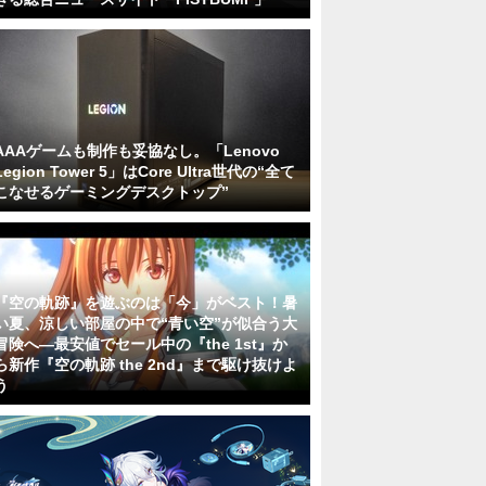
AAAゲームも制作も妥協なし。「Lenovo
Legion Tower 5」はCore Ultra世代の“全て
こなせるゲーミングデスクトップ”
『空の軌跡』を遊ぶのは「今」がベスト！暑
い夏、涼しい部屋の中で“青い空”が似合う大
冒険へ―最安値でセール中の『the 1st』か
ら新作『空の軌跡 the 2nd』まで駆け抜けよ
う