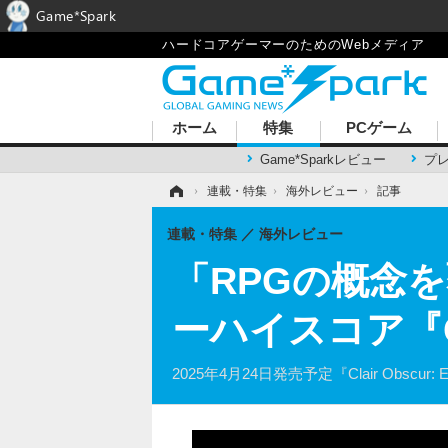
Game*Spark
ハードコアゲーマーのためのWebメディア
ホーム
特集
PCゲーム
Game*Sparkレビュー
プ
ホーム
›
連載・特集
›
海外レビュー
›
記事
連載・特集
海外レビュー
「RPGの概念
ーハイスコア『Clai
2025年4月24日発売予定『Clair Obscu