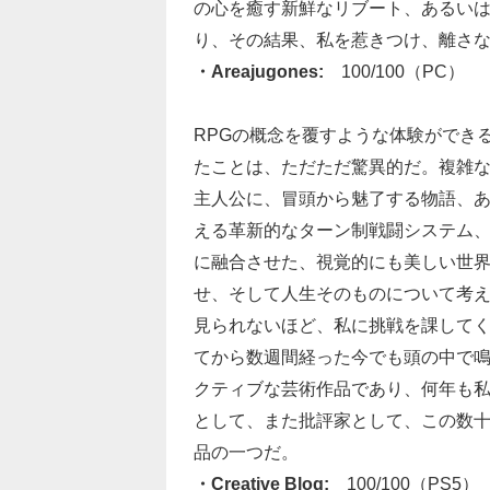
の心を癒す新鮮なリブート、あるい
り、その結果、私を惹きつけ、離さ
・Areajugones:
100/100（PC）
RPGの概念を覆すような体験ができる作品だ。
たことは、ただただ驚異的だ。複雑
主人公に、冒頭から魅了する物語、
える革新的なターン制戦闘システム
に融合させた、視覚的にも美しい世
せ、そして人生そのものについて考
見られないほど、私に挑戦を課して
てから数週間経った今でも頭の中で
クティブな芸術作品であり、何年も
として、また批評家として、この数
品の一つだ。
・Creative Bloq:
100/100（PS5）