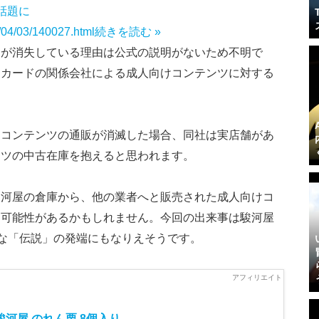
話題に
4/04/03/140027.html
続きを読む »
ジが消失している理由は公式の説明がないため不明で
トカードの関係会社による成人向けコンテンツに対する
けコンテンツの通販が消滅した場合、同社は実店舗があ
ンツの中古在庫を抱えると思われます。
駿河屋の倉庫から、他の業者へと販売された成人向けコ
る可能性があるかもしれません。今回の出来事は駿河屋
たな「伝説」の発端にもなりえそうです。
駿河屋 のれん栗 8個入り