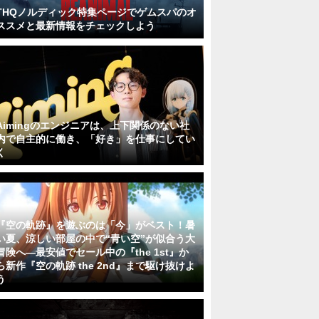
THQノルディック特集ページでゲムスパのオ
ススメと最新情報をチェックしよう
Aimingのエンジニアは、上下関係のない社
内で自主的に働き、「好き」を仕事にしてい
く
『空の軌跡』を遊ぶのは「今」がベスト！暑
い夏、涼しい部屋の中で“青い空”が似合う大
冒険へ―最安値でセール中の『the 1st』か
ら新作『空の軌跡 the 2nd』まで駆け抜けよ
う