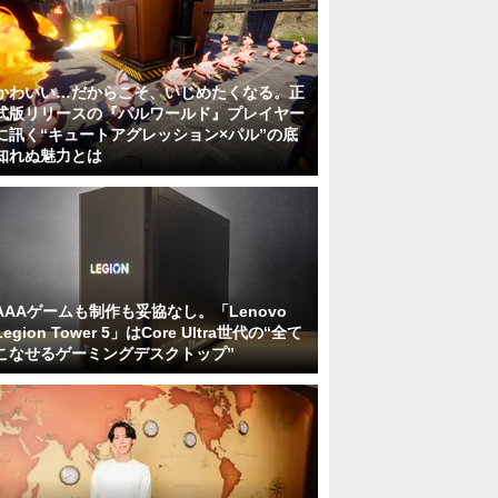
かわいい…だからこそ、いじめたくなる。正
式版リリースの『パルワールド』プレイヤー
に訊く“キュートアグレッション×パル”の底
知れぬ魅力とは
AAAゲームも制作も妥協なし。「Lenovo
Legion Tower 5」はCore Ultra世代の“全て
こなせるゲーミングデスクトップ”