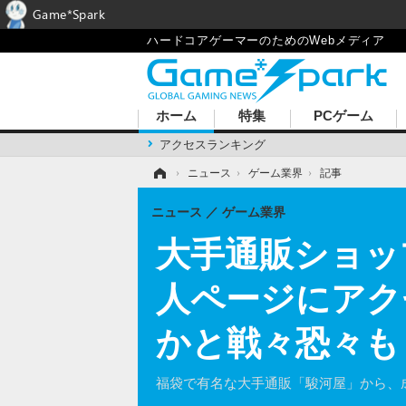
Game*Spark
ハードコアゲーマーのためのWebメディア
ホーム
特集
PCゲーム
アクセスランキング
ホーム
›
ニュース
›
ゲーム業界
›
記事
ニュース
ゲーム業界
大手通販ショッ
人ページにアク
かと戦々恐々も
福袋で有名な大手通販「駿河屋」から、