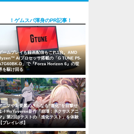
！ゲムスパ渾身のPR記事！
ゲームプレイも録画配信もこれ1台。AMD
Ryzen™ AIプロセッサ搭載の「G TUNE P5-
A7G60BK-D」で『Forza Horizon 6』の世
界を駆け回る
アニマや新要素のさらなる“進化”を目撃せ
よ！HoYoverse新作『崩壊：ネクサスアニ
マ』第2回βテストの「進化テスト」を体験
【プレイレポ】