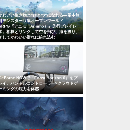
かわいい生き物と"ひとつ"になれる―基本無
料モンスター収集オープンワールド
ARPG『アニモ（Aniimo）』先行プレイレ
ポ。相棒とリンクして空を飛び、海を渡り、
そしてかわいい群れに紛れ込む
GeForce NOWで『Forza Horizon 6』をプ
レイ。ハンドルコントローラー×クラウドゲ
ーミングの底力を体感