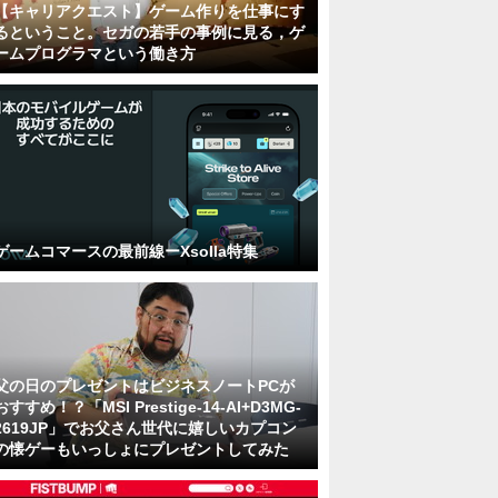
【キャリアクエスト】ゲーム作りを仕事にす
るということ。セガの若手の事例に見る，ゲ
ームプログラマという働き方
ゲームコマースの最前線ーXsolla特集
父の日のプレゼントはビジネスノートPCが
おすすめ！？「MSI Prestige-14-AI+D3MG-
2619JP」でお父さん世代に嬉しいカプコン
の懐ゲーもいっしょにプレゼントしてみた