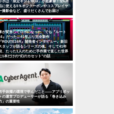
ラボは「限定ギフトBOX」が超豪華！全6商
品に使える5％オフクーポンやコスプレイヤ
ー撮影会など、盛りだくさんでお届け
車が変形してロボになった、でも『ルート
16』だった―41年ぶり完全新作
『ROUTE16R』開発者インタビュー。新旧
スタッフが語るシリーズの魂。そして41年
前、たった1人のために手作業で直した世界
に1本だけの“幻のカセット”の話
若手抜擢の環境で学んだこと――アプリボッ
トの運営プロデューサーが語る「巻き込み
力」の重要性