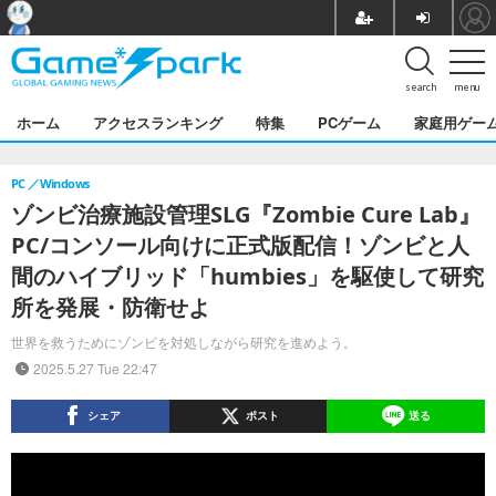
search
menu
ホーム
アクセスランキング
特集
PCゲーム
家庭用ゲー
PC
Windows
ゾンビ治療施設管理SLG『Zombie Cure Lab』
PC/コンソール向けに正式版配信！ゾンビと人
間のハイブリッド「humbies」を駆使して研究
所を発展・防衛せよ
世界を救うためにゾンビを対処しながら研究を進めよう。
2025.5.27 Tue 22:47
シェア
ポスト
送る