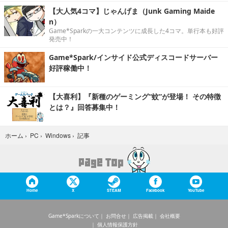
【大人気4コマ】じゃんげま（Junk Gaming Maide
n）
Game*Sparkの一大コンテンツに成長した4コマ。単行本も好評
発売中！
Game*Spark/インサイド公式ディスコードサーバー
好評稼働中！
【大喜利】『新種のゲーミング“蚊”が登場！ その特徴
とは？』回答募集中！
記事
ホーム
›
PC
›
Windows
›
Home
X
STEAM
Facebook
YouTube
Game*Sparkについて
お問合せ
広告掲載
会社概要
個人情報保護方針