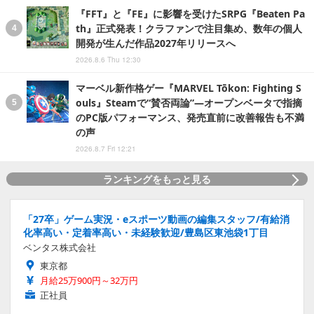
『FFT』と『FE』に影響を受けたSRPG『Beaten Pa
th』正式発表！クラファンで注目集め、数年の個人
開発が生んだ作品2027年リリースへ
2026.8.6 Thu 12:30
マーベル新作格ゲー『MARVEL Tōkon: Fighting S
ouls』Steamで“賛否両論”―オープンベータで指摘
のPC版パフォーマンス、発売直前に改善報告も不満
の声
2026.8.7 Fri 12:21
ランキングをもっと見る
「27卒」ゲーム実況・eスポーツ動画の編集スタッフ/有給消
化率高い・定着率高い・未経験歓迎/豊島区東池袋1丁目
ベンタス株式会社
東京都
月給25万900円～32万円
正社員