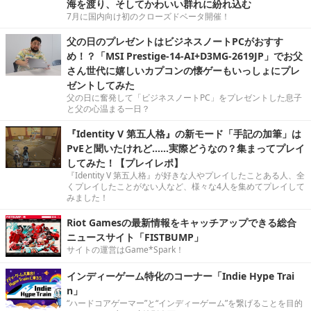
海を渡り、そしてかわいい群れに紛れ込む
7月に国内向け初のクローズドベータ開催！
父の日のプレゼントはビジネスノートPCがおすす
め！？「MSI Prestige-14-AI+D3MG-2619JP」でお父
さん世代に嬉しいカプコンの懐ゲーもいっしょにプレ
ゼントしてみた
父の日に奮発して「ビジネスノートPC」をプレゼントした息子
と父の心温まる一日？
『Identity V 第五人格』の新モード「手記の加筆」は
PvEと聞いたけれど……実際どうなの？集まってプレイ
してみた！【プレイレポ】
『Identity V 第五人格』が好きな人やプレイしたことある人、全
くプレイしたことがない人など、様々な4人を集めてプレイして
みました！
Riot Gamesの最新情報をキャッチアップできる総合
ニュースサイト「FISTBUMP」
サイトの運営はGame*Spark！
インディーゲーム特化のコーナー「Indie Hype Trai
n」
“ハードコアゲーマー”と“インディーゲーム”を繋げることを目的