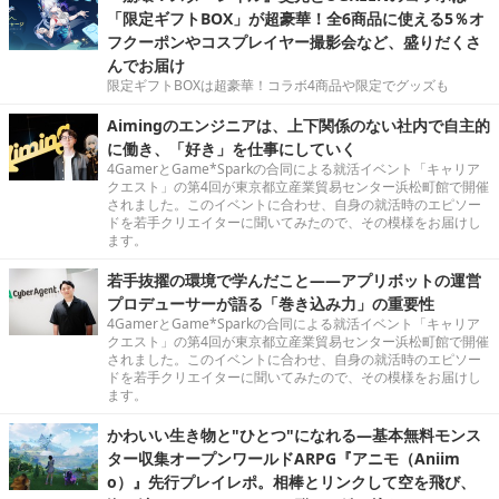
「限定ギフトBOX」が超豪華！全6商品に使える5％オ
フクーポンやコスプレイヤー撮影会など、盛りだくさ
んでお届け
限定ギフトBOXは超豪華！コラボ4商品や限定でグッズも
Aimingのエンジニアは、上下関係のない社内で自主的
に働き、「好き」を仕事にしていく
4GamerとGame*Sparkの合同による就活イベント「キャリア
クエスト」の第4回が東京都立産業貿易センター浜松町館で開催
されました。このイベントに合わせ、自身の就活時のエピソー
ドを若手クリエイターに聞いてみたので、その模様をお届けし
ます。
若手抜擢の環境で学んだこと――アプリボットの運営
プロデューサーが語る「巻き込み力」の重要性
4GamerとGame*Sparkの合同による就活イベント「キャリア
クエスト」の第4回が東京都立産業貿易センター浜松町館で開催
されました。このイベントに合わせ、自身の就活時のエピソー
ドを若手クリエイターに聞いてみたので、その模様をお届けし
ます。
かわいい生き物と"ひとつ"になれる―基本無料モンス
ター収集オープンワールドARPG『アニモ（Aniim
o）』先行プレイレポ。相棒とリンクして空を飛び、