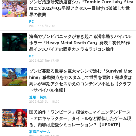
ゾンビ治療研究所運営シム『Zombie Cure Lab』Stea
mにて2022年Q3早期アクセス―目指すは破滅した世
界の復興
PC
2022.7.15 Fri 7:15
海底でゾンビパニックが巻き起こる潜水艦サバイバル
ホラー『Heavy Metal Death Can』発表！初代PS作
品インスパイアの固定カメラ＆ラジコン操作
PC
2025.5.27 Tue 17:45
ゾンビ蔓延る世界を巨大マシンで進む『Survival Mac
hine』移動拠点をカスタムして世界を冒険！完成度は
高いが早期アクセスゆえのコンテンツ不足も【クラフ
トサバイバル名鑑】
連載・特集
2025.5.25 Sun 18:00
国民的作「ワンピース」模倣か…マイニンテンドース
トアにキャラクター、タイトルなど酷似したゲーム現
る。内容は恋愛シミュレーション？【UPDATE】
家庭用ゲーム