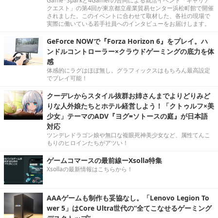
Game*Sparkと4Gamerの合同による就活イベント「キャリア
クエスト」の第4回が東京都立産業貿易センター浜松町館で開催
されました。このイベントに合わせて取材した、各社の現場で
実際に働いている若手社員へのインタビューをお届けします。
GeForce NOWで『Forza Horizon 6』をプレイ。ハ
ンドルコントローラー×クラウドゲーミングの底力を体
感
体感的にラグはほぼ無し。グラフィックスはもちろん最高設定
でプレイ可能！
クーデレからスタイル抜群お姉さんまでよりどりみど
りな人外娘たちとホテル経営しよう！「クトゥルフ×美
少女」テーマのADV『ヨグ=ソトースの庭』が日本語
対応
ツンデレドラゴン娘や無口な複眼死神美少女など、属性てんこ
もりのヒロインたちがアツい！
ゲームコマースの最前線ーXsolla特集
Xsollaの最新情報はこちらから！
AAAゲームも制作も妥協なし。「Lenovo Legion To
wer 5」はCore Ultra世代の“全てこなせるゲーミング