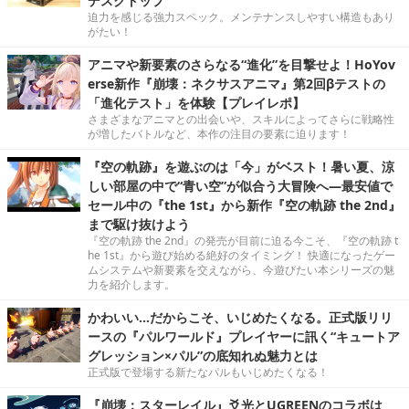
デスクトップ”
迫力を感じる強力スペック。メンテナンスしやすい構造もあり
がたい！
アニマや新要素のさらなる“進化”を目撃せよ！HoYov
erse新作『崩壊：ネクサスアニマ』第2回βテストの
「進化テスト」を体験【プレイレポ】
さまざまなアニマとの出会いや、スキルによってさらに戦略性
が増したバトルなど、本作の注目の要素に迫ります！
『空の軌跡』を遊ぶのは「今」がベスト！暑い夏、涼
しい部屋の中で“青い空”が似合う大冒険へ―最安値で
セール中の『the 1st』から新作『空の軌跡 the 2nd』
まで駆け抜けよう
『空の軌跡 the 2nd』の発売が目前に迫る今こそ、『空の軌跡 t
he 1st』から遊び始める絶好のタイミング！ 快適になったゲー
ムシステムや新要素を交えながら、今遊びたい本シリーズの魅
力を紹介します。
かわいい…だからこそ、いじめたくなる。正式版リリ
ースの『パルワールド』プレイヤーに訊く“キュートア
グレッション×パル”の底知れぬ魅力とは
正式版で登場する新たなパルもいじめたくなる！
『崩壊：スターレイル』爻光とUGREENのコラボは