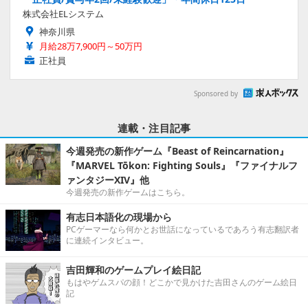
株式会社ELシステム
神奈川県
月給28万7,900円～50万円
正社員
Sponsored by
連載・注目記事
今週発売の新作ゲーム『Beast of Reincarnation』
『MARVEL Tōkon: Fighting Souls』『ファイナルフ
ァンタジーXIV』他
今週発売の新作ゲームはこちら。
有志日本語化の現場から
PCゲーマーなら何かとお世話になっているであろう有志翻訳者
に連続インタビュー。
吉田輝和のゲームプレイ絵日記
もはやゲムスパの顔！どこかで見かけた吉田さんのゲーム絵日
記