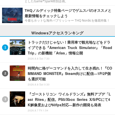
としたGame*Spark特別企画。
THQノルディック特集ページでゲムスパのオススメと
最新情報をチェックしよう
今最もホットな海外パブリッシャー THQ Nordicを徹底特集！
Windowsアクセスランキング
トラックだけじゃない！乗用車で観光地などをドラ
イブできる『American Truck Simulator』「Road
Trip」の新機能「Atlas」情報公開
2026.8.8 Sat 7:30
時間内に格ゲーコマンドを入力して生き残れ！『CO
MMAND MONSTER』Steam向けに配信―1P/2P側
も選択可能
2026.8.8 Sat 0:30
『ゴーストリコン ワイルドランズ』無料アプデ「L
ast Rites」配信。PS5/Xbox Series X/S/PCにて4
K解像度および60fps対応―新作の開発も発表
2026.8.7 Fri 1:54