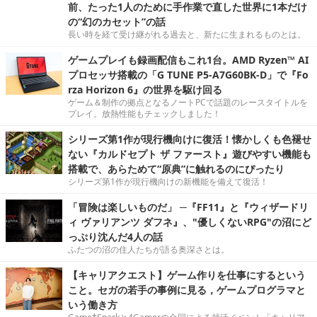
前、たった1人のために手作業で直した世界に1本だけ
の“幻のカセット”の話
長い時を経て受け継がれる過去と、新たに生まれるものとは。
ゲームプレイも録画配信もこれ1台。AMD Ryzen™ AI
プロセッサ搭載の「G TUNE P5-A7G60BK-D」で『Fo
rza Horizon 6』の世界を駆け回る
ゲーム＆制作の拠点となるノートPCで話題のレースタイトルを
プレイ。放熱性能もチェックしました！
シリーズ第1作が現行機向けに復活！懐かしくも色褪せ
ない『カルドセプト ザ ファースト』遊びやすい機能も
搭載で、あらためて“原典”に触れるのにぴったり
シリーズ第1作が現行機向けの新機能を備えて復活！
「冒険は楽しいものだ」 ─『FF11』と『ウィザードリ
ィ ヴァリアンツ ダフネ』、"優しくないRPG"の沼にど
っぷり沈んだ4人の話
ふたつの沼の住人たちが語る奥深さとは。
【キャリアクエスト】ゲーム作りを仕事にするという
こと。セガの若手の事例に見る，ゲームプログラマと
いう働き方