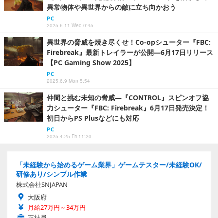
異常物体や異世界からの敵に立ち向かおう
PC
2025.6.11 Wed 0:45
異世界の脅威を焼き尽くせ！Co-opシューター『FBC:
Firebreak』最新トレイラーが公開―6月17日リリース
【PC Gaming Show 2025】
PC
2025.6.9 Mon 5:54
仲間と挑む未知の脅威―『CONTROL』スピンオフ協
力シューター『FBC: Firebreak』6月17日発売決定！
初日からPS Plusなどにも対応
PC
2025.4.25 Fri 11:20
「未経験から始めるゲーム業界」ゲームテスター/未経験OK/
研修あり/シンプル作業
株式会社SNJAPAN
大阪府
月給27万円～34万円
正社員