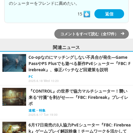
のシューターをフレンドに薦めたい。
15
返信
コメントをすべて読む（全17件）
関連ニュース
Co-opなのにマッチングしない不具合が発生―Game
PassやPS Plusでも遊べる新作PvEシューター『FBC: F
irebreak』、修正パッチなど回避策を説明
PC
2025.6.18 Wed 10:20
『CONTROL』の世界で協力マルチシューター！襲い
来る“付箋”を剥がせ――『FBC: Firebreak』プレイレ
ポ
連載・特集
2025.6.17 Tue 19:00
6月17日発売の3人協力PvEシューター『FBC: Firebrea
k』ゲームプレイ解説映像！チームワークを活かして