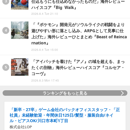
仕込もうにも仕込めなかったものだ」海外レビュー
ハイスコア『Big Walk』
2026.8.4 Tue 21:10
「『ポケモン』開発元がソウルライクの戦闘をより
遊びやすい形に落とし込み、ARPGとして見事に仕
上げた」海外レビューひとまとめ『Beast of Reinca
rnation』
2026.8.4 Tue 15:00
「アイパッチを着けた『アノ』の域を超える、まっ
たくの別物」海外レビューハイスコア『コルセア・
コーヴ』
2026.8.3 Mon 17:45
ランキングをもっと見る
「新卒・27卒」ゲーム会社のバックオフィススタッフ・「正
社員」未経験歓迎・年間休日125日/髪型・服装自由/ネイ
ル・ピアスOK/川口市本町1丁目
株式会社LOP