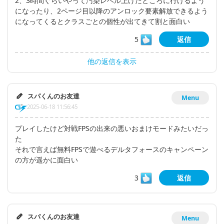
2、3時間ぐらいやって汚染レベル上げたところに行けるよう
になったり、2ページ目以降のアンロック要素解放できるよう
になってくるとクラスごとの個性が出てきて割と面白い
5
返信
他の返信を表示
スパくんのお友達
Menu
2025-06-18 11:56:45
プレイしたけど対戦FPSの出来の悪いおまけモードみたいだっ
た
それで言えば無料FPSで遊べるデルタフォースのキャンペーン
の方が遥かに面白い
3
返信
スパくんのお友達
Menu