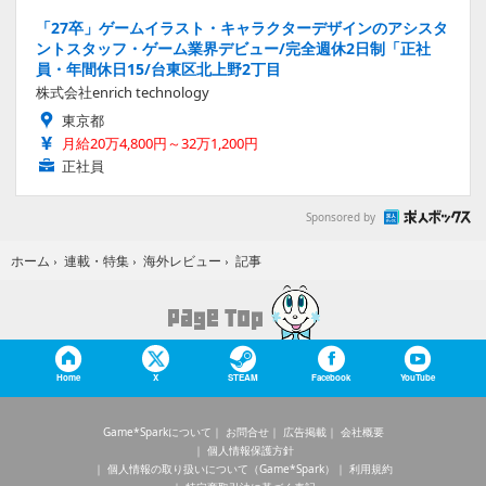
「27卒」ゲームイラスト・キャラクターデザインのアシスタ
ントスタッフ・ゲーム業界デビュー/完全週休2日制「正社
員・年間休日15/台東区北上野2丁目
株式会社enrich technology
東京都
月給20万4,800円～32万1,200円
正社員
Sponsored by
記事
ホーム
›
連載・特集
›
海外レビュー
›
Home
X
STEAM
Facebook
YouTube
Game*Sparkについて
お問合せ
広告掲載
会社概要
個人情報保護方針
個人情報の取り扱いについて（Game*Spark）
利用規約