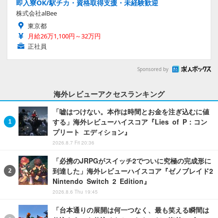
即入寮OK/駅チカ・資格取得支援・未経験歓迎
株式会社alBee
東京都
月給26万1,100円～32万円
正社員
Sponsored by
海外レビューアクセスランキング
「嘘はつけない。本作は時間とお金を注ぎ込むに値
する」海外レビューハイスコア『Lies of P：コン
プリート エディション』
2026.8.7 Fri 20:36
「必携のJRPGがスイッチ2でついに究極の完成形に
到達した」海外レビューハイスコア『ゼノブレイド2
Nintendo Switch 2 Edition』
2026.8.6 Thu 19:45
「台本通りの展開は何一つなく、最も笑える瞬間は