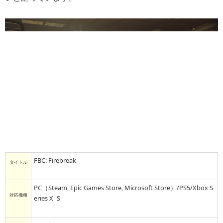
FBC: Firebreak
タイトル
PC（Steam, Epic Games Store, Microsoft Store）/PS5/Xbox S
対応機種
eries X|S