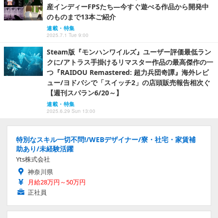
産インディーFPSたち―今すぐ遊べる作品から開発中
のものまで13本ご紹介
連載・特集
2025.7.1 Tue 9:00
Steam版『モンハンワイルズ』ユーザー評価最低ラン
クに/アトラス手掛けるリマスター作品の最高傑作の一
つ『RAIDOU Remastered: 超力兵団奇譚』海外レビ
ュー/ヨドバシで「スイッチ2」の店頭販売報告相次ぐ
【週刊スパラン6/20～】
連載・特集
2025.6.29 Sun 13:00
特別なスキル一切不問!/WEBデザイナー/寮・社宅・家賃補
助あり/未経験活躍
Yts株式会社
神奈川県
月給28万円～50万円
正社員