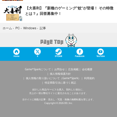
【大喜利】『新種のゲーミング“蚊”が登場！ その特徴
とは？』回答募集中！
記事
ホーム
›
PC
›
Windows
›
Home
X
STEAM
Facebook
YouTube
Game*Sparkについて
お問合せ
広告掲載
会社概要
個人情報保護方針
個人情報の取り扱いについて（Game*Spark）
利用規約
特定商取引法に基づく表記
紹介した商品/サービスを購入、契約した場合に、
売上の一部が弊社サイトに還元されることがあります。
当サイトに掲載の記事・見出し・写真・画像の無断転載を禁じます。
Copyright © 2026 IID, Inc.