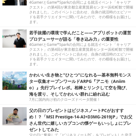
4GamerとGame*Sparkの合同による就活イベント「キャリア
クエスト」の第4回が東京都立産業貿易センター浜松町館で開催
されました。このイベントに合わせ、自身の就活時のエピソー
ドを若手クリエイターに聞いてみたので、その模様をお届けし
ます。
若手抜擢の環境で学んだこと――アプリボットの運営
プロデューサーが語る「巻き込み力」の重要性
4GamerとGame*Sparkの合同による就活イベント「キャリア
クエスト」の第4回が東京都立産業貿易センター浜松町館で開催
されました。このイベントに合わせ、自身の就活時のエピソー
ドを若手クリエイターに聞いてみたので、その模様をお届けし
ます。
かわいい生き物と"ひとつ"になれる―基本無料モンス
ター収集オープンワールドARPG『アニモ（Aniim
o）』先行プレイレポ。相棒とリンクして空を飛び、
海を渡り、そしてかわいい群れに紛れ込む
7月に国内向け初のクローズドベータ開催！
父の日のプレゼントはビジネスノートPCがおすす
め！？「MSI Prestige-14-AI+D3MG-2619JP」でお父
さん世代に嬉しいカプコンの懐ゲーもいっしょにプレ
ゼントしてみた
父の日に奮発して「ビジネスノートPC」をプレゼントした息子