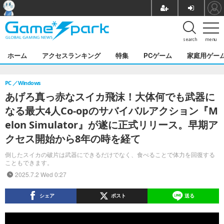
search
menu
ホーム
アクセスランキング
特集
PCゲーム
家庭用ゲー
PC
Windows
あげろ真っ赤なスイカ飛沫！大体何でも武器に
なる最大4人Co-opのサバイバルアクション『M
elon Simulator』が遂に正式リリース。早期ア
クセス開始から8年の時を経て
倒したスイカの破片は武器にできるだけでなく、食べることで体力を回復する
こともできます。
2025.7.2 Wed 0:27
シェア
ポスト
送る