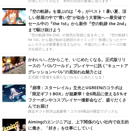
が増したバトルなど、本作の注目の要素に迫ります！
『空の軌跡』を遊ぶのは「今」がベスト！暑い夏、涼
しい部屋の中で“青い空”が似合う大冒険へ―最安値で
セール中の『the 1st』から新作『空の軌跡 the 2nd』
まで駆け抜けよう
『空の軌跡 the 2nd』の発売が目前に迫る今こそ、『空の軌跡 t
he 1st』から遊び始める絶好のタイミング！ 快適になったゲー
ムシステムや新要素を交えながら、今遊びたい本シリーズの魅
力を紹介します。
かわいい…だからこそ、いじめたくなる。正式版リリ
ースの『パルワールド』プレイヤーに訊く“キュートア
グレッション×パル”の底知れぬ魅力とは
正式版で登場する新たなパルもいじめたくなる！
『崩壊：スターレイル』爻光とUGREENのコラボは
「限定ギフトBOX」が超豪華！全6商品に使える5％オ
フクーポンやコスプレイヤー撮影会など、盛りだくさ
んでお届け
限定ギフトBOXは超豪華！コラボ4商品や限定でグッズも
Aimingのエンジニアは、上下関係のない社内で自主的
に働き、「好き」を仕事にしていく