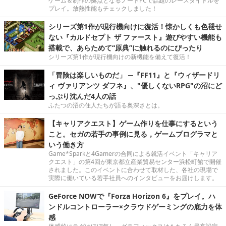
ゲーム＆制作の拠点となるノートPCで話題のレースタイトルを
プレイ。放熱性能もチェックしました！
シリーズ第1作が現行機向けに復活！懐かしくも色褪せ
ない『カルドセプト ザ ファースト』遊びやすい機能も
搭載で、あらためて“原典”に触れるのにぴったり
シリーズ第1作が現行機向けの新機能を備えて復活！
「冒険は楽しいものだ」 ─『FF11』と『ウィザードリ
ィ ヴァリアンツ ダフネ』、"優しくないRPG"の沼にど
っぷり沈んだ4人の話
ふたつの沼の住人たちが語る奥深さとは。
【キャリアクエスト】ゲーム作りを仕事にするという
こと。セガの若手の事例に見る，ゲームプログラマと
いう働き方
Game*Sparkと4Gamerの合同による就活イベント「キャリア
クエスト」の第4回が東京都立産業貿易センター浜松町館で開催
されました。このイベントに合わせて取材した、各社の現場で
実際に働いている若手社員へのインタビューをお届けします。
GeForce NOWで『Forza Horizon 6』をプレイ。ハ
ンドルコントローラー×クラウドゲーミングの底力を体
感