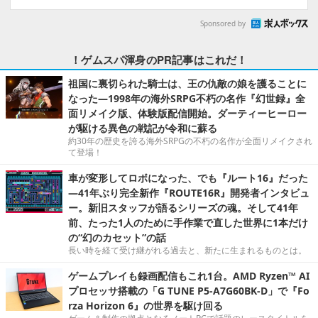
Sponsored by
！ゲムスパ渾身のPR記事はこれだ！
祖国に裏切られた騎士は、王の仇敵の娘を護ることに
なった―1998年の海外SRPG不朽の名作『幻世録』全
面リメイク版、体験版配信開始。ダーティーヒーロー
が駆ける異色の戦記が令和に蘇る
約30年の歴史を誇る海外SRPGの不朽の名作が全面リメイクされ
て登場！
車が変形してロボになった、でも『ルート16』だった
―41年ぶり完全新作『ROUTE16R』開発者インタビュ
ー。新旧スタッフが語るシリーズの魂。そして41年
前、たった1人のために手作業で直した世界に1本だけ
の“幻のカセット”の話
長い時を経て受け継がれる過去と、新たに生まれるものとは。
ゲームプレイも録画配信もこれ1台。AMD Ryzen™ AI
プロセッサ搭載の「G TUNE P5-A7G60BK-D」で『Fo
rza Horizon 6』の世界を駆け回る