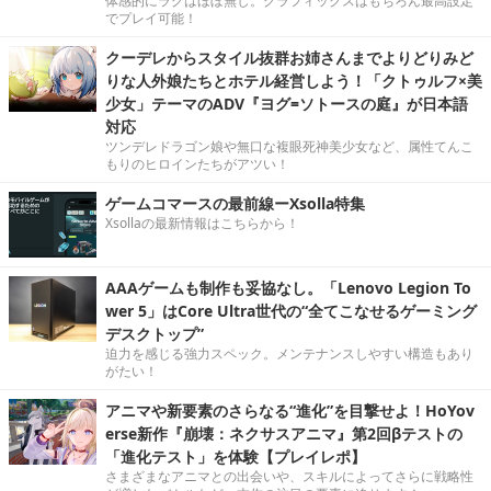
体感的にラグはほぼ無し。グラフィックスはもちろん最高設定
でプレイ可能！
クーデレからスタイル抜群お姉さんまでよりどりみど
りな人外娘たちとホテル経営しよう！「クトゥルフ×美
少女」テーマのADV『ヨグ=ソトースの庭』が日本語
対応
ツンデレドラゴン娘や無口な複眼死神美少女など、属性てんこ
もりのヒロインたちがアツい！
ゲームコマースの最前線ーXsolla特集
Xsollaの最新情報はこちらから！
AAAゲームも制作も妥協なし。「Lenovo Legion To
wer 5」はCore Ultra世代の“全てこなせるゲーミング
デスクトップ”
迫力を感じる強力スペック。メンテナンスしやすい構造もあり
がたい！
アニマや新要素のさらなる“進化”を目撃せよ！HoYov
erse新作『崩壊：ネクサスアニマ』第2回βテストの
「進化テスト」を体験【プレイレポ】
さまざまなアニマとの出会いや、スキルによってさらに戦略性