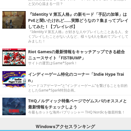
と父の心温まる一日？
『Identity V 第五人格』の新モード「手記の加筆」は
PvEと聞いたけれど……実際どうなの？集まってプレイ
してみた！【プレイレポ】
『Identity V 第五人格』が好きな人やプレイしたことある人、全
くプレイしたことがない人など、様々な4人を集めてプレイして
みました！
Riot Gamesの最新情報をキャッチアップできる総合
ニュースサイト「FISTBUMP」
サイトの運営はGame*Spark！
インディーゲーム特化のコーナー「Indie Hype Trai
n」
“ハードコアゲーマー”と“インディーゲーム”を繋げることを目的
としたGame*Spark特別企画。
THQノルディック特集ページでゲムスパのオススメと
最新情報をチェックしよう
今最もホットな海外パブリッシャー THQ Nordicを徹底特集！
Windowsアクセスランキング