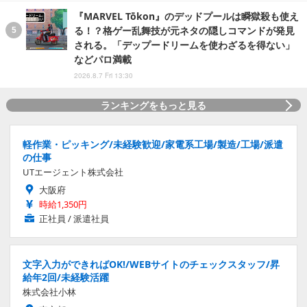
『MARVEL Tōkon』のデッドプールは瞬獄殺も使え
る！？格ゲー乱舞技が元ネタの隠しコマンドが発見
される。「デップードリームを使わざるを得ない」
などパロ満載
2026.8.7 Fri 13:30
ランキングをもっと見る
軽作業・ピッキング/未経験歓迎/家電系工場/製造/工場/派遣
の仕事
UTエージェント株式会社
大阪府
時給1,350円
正社員 / 派遣社員
文字入力ができればOK!/WEBサイトのチェックスタッフ/昇
給年2回/未経験活躍
株式会社小林