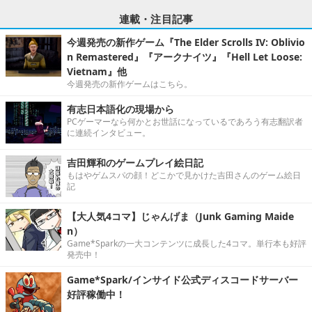
連載・注目記事
今週発売の新作ゲーム『The Elder Scrolls IV: Oblivio
n Remastered』『アークナイツ』『Hell Let Loose:
Vietnam』他
今週発売の新作ゲームはこちら。
有志日本語化の現場から
PCゲーマーなら何かとお世話になっているであろう有志翻訳者
に連続インタビュー。
吉田輝和のゲームプレイ絵日記
もはやゲムスパの顔！どこかで見かけた吉田さんのゲーム絵日
記
【大人気4コマ】じゃんげま（Junk Gaming Maide
n）
Game*Sparkの一大コンテンツに成長した4コマ。単行本も好評
発売中！
Game*Spark/インサイド公式ディスコードサーバー
好評稼働中！