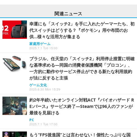
関連ニュース
幸運にも「スイッチ2」を手に入れたゲーマーたち、初
代スイッチはどうする？『ポケモン』用や布団のお
供…様々な活用方が集まる
家庭用ゲーム
2025.7.1 Tue 15:00
ブラジル、任天堂の「スイッチ2」利用停止措置に明確
な基準求める―同国の消費者保護機関「プロコン」、
一方的に動作やサービス停止ができる新たな利用規約
が法に反すると主張
ゲーム文化
2025.6.30 Mon 15:29
約2年半続いたオンライン対戦ACT『バイオハザード R
E:バース』サービス終了―Steamでは96人のファンが
最後を見届ける
PC
2025.7.1 Tue 17:00
もう“FPS後進国”とは言わせない！個性たっぷりな国