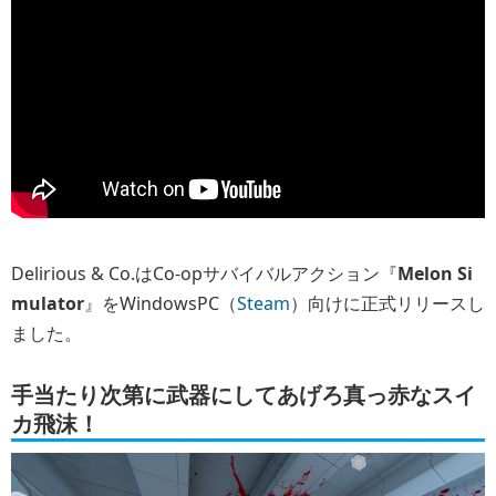
Delirious & Co.はCo-opサバイバルアクション『
Melon Si
mulator
』をWindowsPC（
Steam
）向けに正式リリースし
ました。
手当たり次第に武器にしてあげろ真っ赤なスイ
カ飛沫！