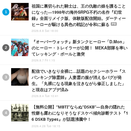
祖国に裏切られた騎士は、王の仇敵の娘を護ること
になった―1998年の海外SRPG不朽の名作『幻世
録』全面リメイク版、体験版配信開始。ダーティー
ヒーローが駆ける異色の戦記が令和に蘇る
PR
2026.8.8 Sat 18:00
『オーバーウォッチ』新タンクヒーロー「D.Mon」
のヒーロー・トレイラーが公開！ MEKA部隊を率い
てレッキング・ボールと激突
2026.8.7 Fri 1:15
配信でいきなり全裸に…話題のセクシーホラー『ス
パンキング除霊師』人妻霊の服が消えるバグが発
生。「丸裸になる現象を泣きながら修正しました」
と現在はアプデ済み
2026.8.4 Tue 10:41
【無料公開】“MBTI”ならぬ“DSKB”―自身の隠れた
性癖も露わになりそうなドスケベ傾向診断テスト『1
6 DSKB Types』が話題沸騰中！
2026.4.28 Tue 18:15