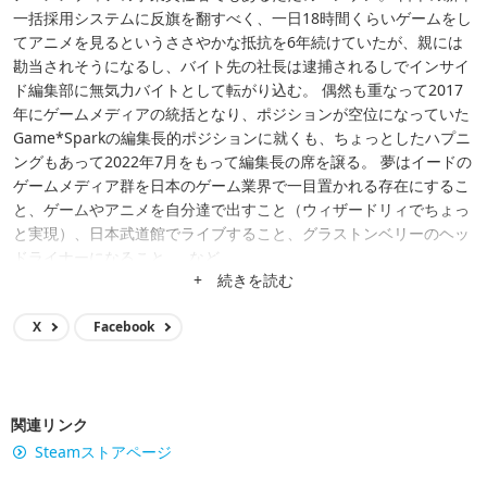
一括採用システムに反旗を翻すべく、一日18時間くらいゲームをし
てアニメを見るというささやかな抵抗を6年続けていたが、親には
勘当されそうになるし、バイト先の社長は逮捕されるしでインサイ
ド編集部に無気力バイトとして転がり込む。 偶然も重なって2017
年にゲームメディアの統括となり、ポジションが空位になっていた
Game*Sparkの編集長的ポジションに就くも、ちょっとしたハプニ
ングもあって2022年7月をもって編集長の席を譲る。 夢はイードの
ゲームメディア群を日本のゲーム業界で一目置かれる存在にするこ
と、ゲームやアニメを自分達で出すこと（ウィザードリィでちょっ
と実現）、日本武道館でライブすること、グラストンベリーのヘッ
ドライナーになること……など。
+ 続きを読む
X
Facebook
関連リンク
Steamストアページ