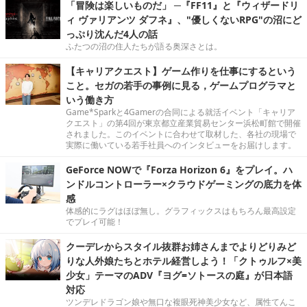
「冒険は楽しいものだ」 ─『FF11』と『ウィザードリ
ィ ヴァリアンツ ダフネ』、"優しくないRPG"の沼にど
っぷり沈んだ4人の話
ふたつの沼の住人たちが語る奥深さとは。
【キャリアクエスト】ゲーム作りを仕事にするという
こと。セガの若手の事例に見る，ゲームプログラマと
いう働き方
Game*Sparkと4Gamerの合同による就活イベント「キャリア
クエスト」の第4回が東京都立産業貿易センター浜松町館で開催
されました。このイベントに合わせて取材した、各社の現場で
実際に働いている若手社員へのインタビューをお届けします。
GeForce NOWで『Forza Horizon 6』をプレイ。ハ
ンドルコントローラー×クラウドゲーミングの底力を体
感
体感的にラグはほぼ無し。グラフィックスはもちろん最高設定
でプレイ可能！
クーデレからスタイル抜群お姉さんまでよりどりみど
りな人外娘たちとホテル経営しよう！「クトゥルフ×美
少女」テーマのADV『ヨグ=ソトースの庭』が日本語
対応
ツンデレドラゴン娘や無口な複眼死神美少女など、属性てんこ