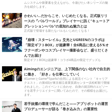
ムシステムや新要素を交えながら、今遊びたい本シリーズの魅
力を紹介します。
かわいい…だからこそ、いじめたくなる。正式版リリ
ースの『パルワールド』プレイヤーに訊く“キュートア
グレッション×パル”の底知れぬ魅力とは
正式版で登場する新たなパルもいじめたくなる！
『崩壊：スターレイル』爻光とUGREENのコラボは
「限定ギフトBOX」が超豪華！全6商品に使える5％オ
フクーポンやコスプレイヤー撮影会など、盛りだくさ
んでお届け
限定ギフトBOXは超豪華！コラボ4商品や限定でグッズも
Aimingのエンジニアは、上下関係のない社内で自主的
に働き、「好き」を仕事にしていく
4GamerとGame*Sparkの合同による就活イベント「キャリア
クエスト」の第4回が東京都立産業貿易センター浜松町館で開催
されました。このイベントに合わせ、自身の就活時のエピソー
ドを若手クリエイターに聞いてみたので、その模様をお届けし
ます。
若手抜擢の環境で学んだこと――アプリボットの運営
プロデューサーが語る「巻き込み力」の重要性