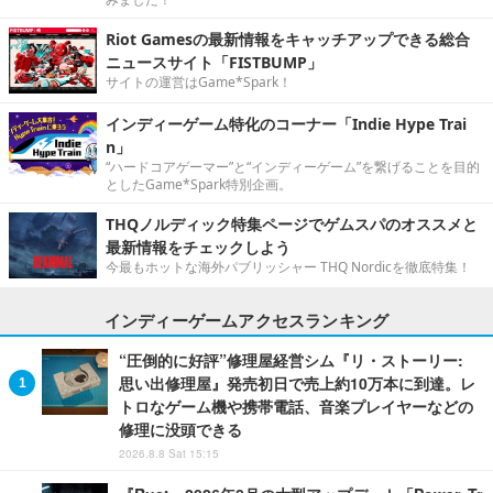
Riot Gamesの最新情報をキャッチアップできる総合
ニュースサイト「FISTBUMP」
サイトの運営はGame*Spark！
インディーゲーム特化のコーナー「Indie Hype Trai
n」
“ハードコアゲーマー”と“インディーゲーム”を繋げることを目的
としたGame*Spark特別企画。
THQノルディック特集ページでゲムスパのオススメと
最新情報をチェックしよう
今最もホットな海外パブリッシャー THQ Nordicを徹底特集！
インディーゲームアクセスランキング
“圧倒的に好評”修理屋経営シム『リ・ストーリー:
思い出修理屋』発売初日で売上約10万本に到達。レ
トロなゲーム機や携帯電話、音楽プレイヤーなどの
修理に没頭できる
2026.8.8 Sat 15:15