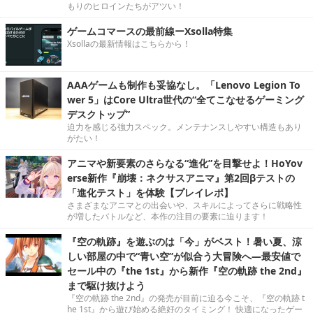
もりのヒロインたちがアツい！
ゲームコマースの最前線ーXsolla特集
Xsollaの最新情報はこちらから！
AAAゲームも制作も妥協なし。「Lenovo Legion To
wer 5」はCore Ultra世代の“全てこなせるゲーミング
デスクトップ”
迫力を感じる強力スペック。メンテナンスしやすい構造もあり
がたい！
アニマや新要素のさらなる“進化”を目撃せよ！HoYov
erse新作『崩壊：ネクサスアニマ』第2回βテストの
「進化テスト」を体験【プレイレポ】
さまざまなアニマとの出会いや、スキルによってさらに戦略性
が増したバトルなど、本作の注目の要素に迫ります！
『空の軌跡』を遊ぶのは「今」がベスト！暑い夏、涼
しい部屋の中で“青い空”が似合う大冒険へ―最安値で
セール中の『the 1st』から新作『空の軌跡 the 2nd』
まで駆け抜けよう
『空の軌跡 the 2nd』の発売が目前に迫る今こそ、『空の軌跡 t
he 1st』から遊び始める絶好のタイミング！ 快適になったゲー