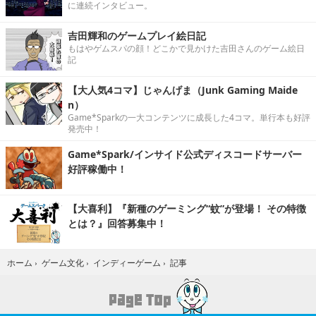
に連続インタビュー。
吉田輝和のゲームプレイ絵日記
もはやゲムスパの顔！どこかで見かけた吉田さんのゲーム絵日
記
【大人気4コマ】じゃんげま（Junk Gaming Maide
n）
Game*Sparkの一大コンテンツに成長した4コマ。単行本も好評
発売中！
Game*Spark/インサイド公式ディスコードサーバー
好評稼働中！
【大喜利】『新種のゲーミング“蚊”が登場！ その特徴
とは？』回答募集中！
記事
ホーム
›
ゲーム文化
›
インディーゲーム
›