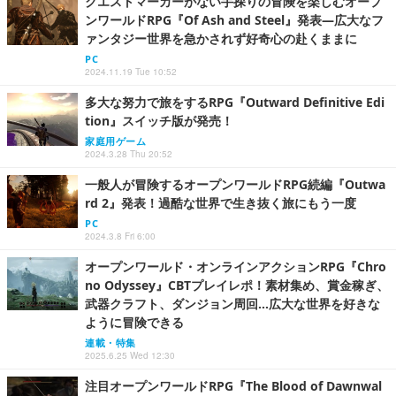
クエストマーカーがない手探りの冒険を楽しむオープ
ンワールドRPG『Of Ash and Steel』発表―広大なフ
ァンタジー世界を急かされず好奇心の赴くままに
PC
2024.11.19 Tue 10:52
多大な努力で旅をするRPG『Outward Definitive Edi
tion』スイッチ版が発売！
家庭用ゲーム
2024.3.28 Thu 20:52
一般人が冒険するオープンワールドRPG続編『Outwa
rd 2』発表！過酷な世界で生き抜く旅にもう一度
PC
2024.3.8 Fri 6:00
オープンワールド・オンラインアクションRPG『Chro
no Odyssey』CBTプレイレポ！素材集め、賞金稼ぎ、
武器クラフト、ダンジョン周回…広大な世界を好きな
ように冒険できる
連載・特集
2025.6.25 Wed 12:30
注目オープンワールドRPG『The Blood of Dawnwal