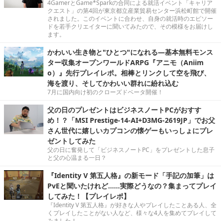
4GamerとGame*Sparkの合同による就活イベント「キャリア
クエスト」の第4回が東京都立産業貿易センター浜松町館で開催
されました。このイベントに合わせ、自身の就活時のエピソー
ドを若手クリエイターに聞いてみたので、その模様をお届けし
ます。
かわいい生き物と"ひとつ"になれる―基本無料モンス
ター収集オープンワールドARPG『アニモ（Aniim
o）』先行プレイレポ。相棒とリンクして空を飛び、
海を渡り、そしてかわいい群れに紛れ込む
7月に国内向け初のクローズドベータ開催！
父の日のプレゼントはビジネスノートPCがおすす
め！？「MSI Prestige-14-AI+D3MG-2619JP」でお父
さん世代に嬉しいカプコンの懐ゲーもいっしょにプレ
ゼントしてみた
父の日に奮発して「ビジネスノートPC」をプレゼントした息子
と父の心温まる一日？
『Identity V 第五人格』の新モード「手記の加筆」は
PvEと聞いたけれど……実際どうなの？集まってプレイ
してみた！【プレイレポ】
『Identity V 第五人格』が好きな人やプレイしたことある人、全
くプレイしたことがない人など、様々な4人を集めてプレイして
みました！