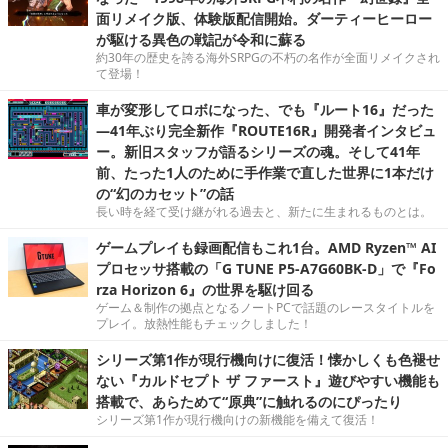
面リメイク版、体験版配信開始。ダーティーヒーロー
が駆ける異色の戦記が令和に蘇る
約30年の歴史を誇る海外SRPGの不朽の名作が全面リメイクされ
て登場！
車が変形してロボになった、でも『ルート16』だった
―41年ぶり完全新作『ROUTE16R』開発者インタビュ
ー。新旧スタッフが語るシリーズの魂。そして41年
前、たった1人のために手作業で直した世界に1本だけ
の“幻のカセット”の話
長い時を経て受け継がれる過去と、新たに生まれるものとは。
ゲームプレイも録画配信もこれ1台。AMD Ryzen™ AI
プロセッサ搭載の「G TUNE P5-A7G60BK-D」で『Fo
rza Horizon 6』の世界を駆け回る
ゲーム＆制作の拠点となるノートPCで話題のレースタイトルを
プレイ。放熱性能もチェックしました！
シリーズ第1作が現行機向けに復活！懐かしくも色褪せ
ない『カルドセプト ザ ファースト』遊びやすい機能も
搭載で、あらためて“原典”に触れるのにぴったり
シリーズ第1作が現行機向けの新機能を備えて復活！