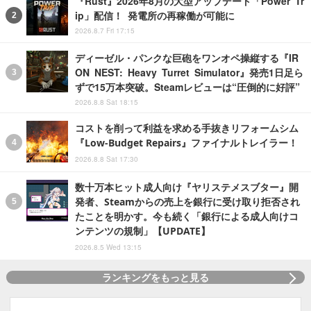
『Rust』2026年8月の大型アップデート「Power Tr
ip」配信！ 発電所の再稼働が可能に
2026.8.7 Fri 17:15
ディーゼル・パンクな巨砲をワンオペ操縦する『IR
ON NEST: Heavy Turret Simulator』発売1日足ら
ずで15万本突破。Steamレビューは“圧倒的に好評”
2026.8.8 Sat 18:15
コストを削って利益を求める手抜きリフォームシム
『Low-Budget Repairs』ファイナルトレイラー！
2026.8.8 Sat 17:30
数十万本ヒット成人向け『ヤリステメスブター』開
発者、Steamからの売上を銀行に受け取り拒否され
たことを明かす。今も続く「銀行による成人向けコ
ンテンツの規制」【UPDATE】
2026.8.5 Wed 13:15
ランキングをもっと見る