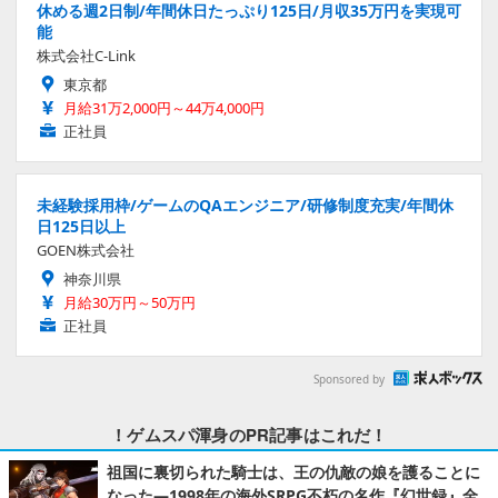
休める週2日制/年間休日たっぷり125日/月収35万円を実現可
能
株式会社C-Link
東京都
月給31万2,000円～44万4,000円
正社員
未経験採用枠/ゲームのQAエンジニア/研修制度充実/年間休
日125日以上
GOEN株式会社
神奈川県
月給30万円～50万円
正社員
Sponsored by
！ゲムスパ渾身のPR記事はこれだ！
祖国に裏切られた騎士は、王の仇敵の娘を護ることに
なった―1998年の海外SRPG不朽の名作『幻世録』全