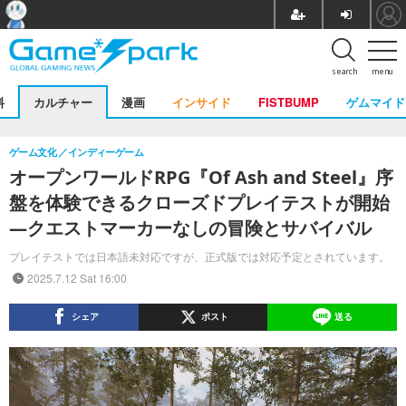
search
menu
料
カルチャー
漫画
インサイド
FISTBUMP
ゲムマイド
ゲーム文化
インディーゲーム
オープンワールドRPG『Of Ash and Steel』序
盤を体験できるクローズドプレイテストが開始
―クエストマーカーなしの冒険とサバイバル
プレイテストでは日本語未対応ですが、正式版では対応予定とされています。
2025.7.12 Sat 16:00
シェア
ポスト
送る