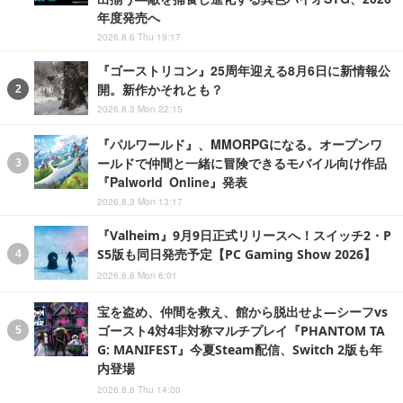
年度発売へ
2026.8.6 Thu 19:17
『ゴーストリコン』25周年迎える8月6日に新情報公
開。新作かそれとも？
2026.8.3 Mon 22:15
『パルワールド』、MMORPGになる。オープンワ
ールドで仲間と一緒に冒険できるモバイル向け作品
『Palworld Online』発表
2026.8.3 Mon 13:17
『Valheim』9月9日正式リリースへ！スイッチ2・P
S5版も同日発売予定【PC Gaming Show 2026】
2026.6.8 Mon 6:01
宝を盗め、仲間を救え、館から脱出せよ―シーフvs
ゴースト4対4非対称マルチプレイ『PHANTOM TA
G: MANIFEST』今夏Steam配信、Switch 2版も年
内登場
2026.8.6 Thu 14:00