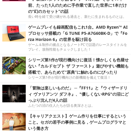
前、たった1人のために手作業で直した世界に1本だけ
の“幻のカセット”の話
長い時を経て受け継がれる過去と、新たに生まれるものとは。
ゲームプレイも録画配信もこれ1台。AMD Ryzen™ AI
プロセッサ搭載の「G TUNE P5-A7G60BK-D」で『Fo
rza Horizon 6』の世界を駆け回る
ゲーム＆制作の拠点となるノートPCで話題のレースタイトルを
プレイ。放熱性能もチェックしました！
シリーズ第1作が現行機向けに復活！懐かしくも色褪せ
ない『カルドセプト ザ ファースト』遊びやすい機能も
搭載で、あらためて“原典”に触れるのにぴったり
シリーズ第1作が現行機向けの新機能を備えて復活！
「冒険は楽しいものだ」 ─『FF11』と『ウィザードリ
ィ ヴァリアンツ ダフネ』、"優しくないRPG"の沼にど
っぷり沈んだ4人の話
ふたつの沼の住人たちが語る奥深さとは。
【キャリアクエスト】ゲーム作りを仕事にするという
こと。セガの若手の事例に見る，ゲームプログラマと
いう働き方