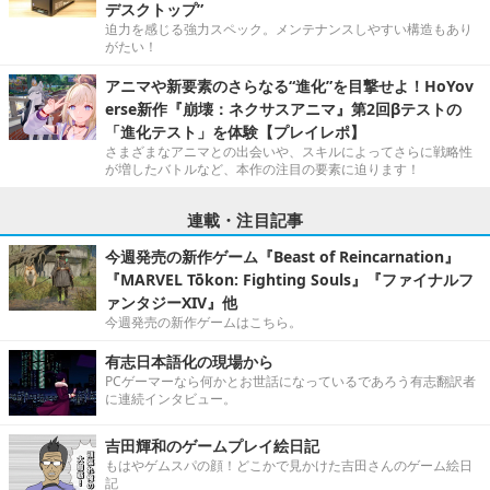
デスクトップ”
迫力を感じる強力スペック。メンテナンスしやすい構造もあり
がたい！
アニマや新要素のさらなる“進化”を目撃せよ！HoYov
erse新作『崩壊：ネクサスアニマ』第2回βテストの
「進化テスト」を体験【プレイレポ】
さまざまなアニマとの出会いや、スキルによってさらに戦略性
が増したバトルなど、本作の注目の要素に迫ります！
連載・注目記事
今週発売の新作ゲーム『Beast of Reincarnation』
『MARVEL Tōkon: Fighting Souls』『ファイナルフ
ァンタジーXIV』他
今週発売の新作ゲームはこちら。
有志日本語化の現場から
PCゲーマーなら何かとお世話になっているであろう有志翻訳者
に連続インタビュー。
吉田輝和のゲームプレイ絵日記
もはやゲムスパの顔！どこかで見かけた吉田さんのゲーム絵日
記