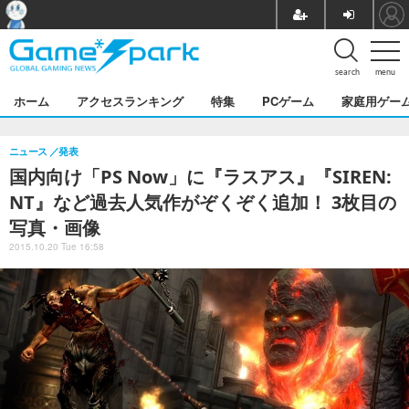
search
menu
ホーム
アクセスランキング
特集
PCゲーム
家庭用ゲー
ニュース
発表
国内向け「PS Now」に『ラスアス』『SIREN:
NT』など過去人気作がぞくぞく追加！ 3枚目の
写真・画像
2015.10.20 Tue 16:58