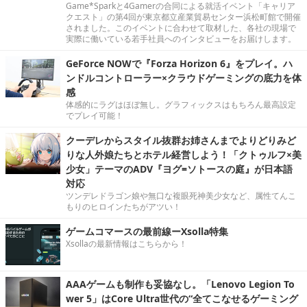
Game*Sparkと4Gamerの合同による就活イベント「キャリア
クエスト」の第4回が東京都立産業貿易センター浜松町館で開催
されました。このイベントに合わせて取材した、各社の現場で
実際に働いている若手社員へのインタビューをお届けします。
GeForce NOWで『Forza Horizon 6』をプレイ。ハ
ンドルコントローラー×クラウドゲーミングの底力を体
感
体感的にラグはほぼ無し。グラフィックスはもちろん最高設定
でプレイ可能！
クーデレからスタイル抜群お姉さんまでよりどりみど
りな人外娘たちとホテル経営しよう！「クトゥルフ×美
少女」テーマのADV『ヨグ=ソトースの庭』が日本語
対応
ツンデレドラゴン娘や無口な複眼死神美少女など、属性てんこ
もりのヒロインたちがアツい！
ゲームコマースの最前線ーXsolla特集
Xsollaの最新情報はこちらから！
AAAゲームも制作も妥協なし。「Lenovo Legion To
wer 5」はCore Ultra世代の“全てこなせるゲーミング