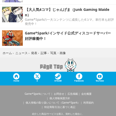
【大人気4コマ】じゃんげま（Junk Gaming Maide
n）
Game*Sparkの一大コンテンツに成長した4コマ。単行本も好評
発売中！
Game*Spark/インサイド公式ディスコードサーバー
好評稼働中！
写真・画像
ホーム
›
ニュース
›
発表
›
記事
›
Home
X
STEAM
Facebook
YouTube
Game*Sparkについて
お問合せ
広告掲載
会社概要
個人情報保護方針
個人情報の取り扱いについて（Game*Spark）
利用規約
特定商取引法に基づく表記
紹介した商品/サービスを購入、契約した場合に、