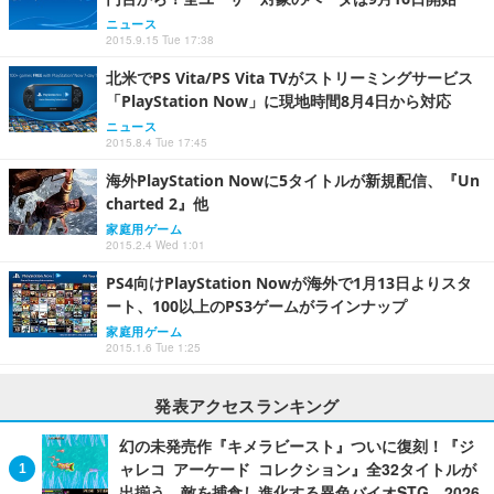
ニュース
2015.9.15 Tue 17:38
北米でPS Vita/PS Vita TVがストリーミングサービス
「PlayStation Now」に現地時間8月4日から対応
ニュース
2015.8.4 Tue 17:45
海外PlayStation Nowに5タイトルが新規配信、『Un
charted 2』他
家庭用ゲーム
2015.2.4 Wed 1:01
PS4向けPlayStation Nowが海外で1月13日よりスタ
ート、100以上のPS3ゲームがラインナップ
家庭用ゲーム
2015.1.6 Tue 1:25
発表アクセスランキング
幻の未発売作『キメラビースト』ついに復刻！『ジ
ャレコ アーケード コレクション』全32タイトルが
出揃う―敵を捕食し進化する異色バイオSTG、2026