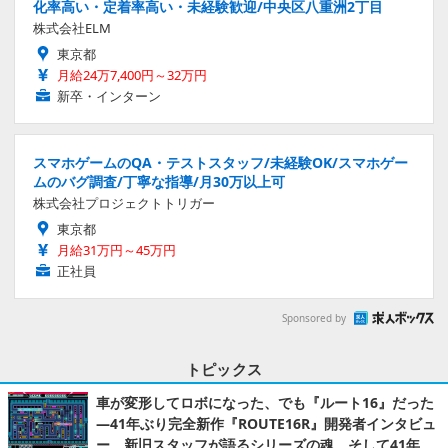
化率高い・定着率高い・未経験歓迎/中央区八重洲2丁目
株式会社ELM
東京都
月給24万7,400円～32万円
新卒・インターン
スマホゲームのQA・テストスタッフ/未経験OK/スマホゲー
ムのバグ調査/丁寧な指導/月30万以上可
株式会社プロジェクトトリガー
東京都
月給31万円～45万円
正社員
Sponsored by
トピックス
車が変形してロボになった、でも『ルート16』だった
―41年ぶり完全新作『ROUTE16R』開発者インタビュ
ー。新旧スタッフが語るシリーズの魂。そして41年