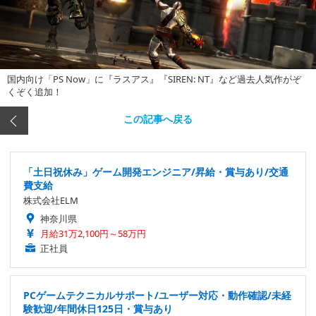
国内向け「PS Now」に『ラスアス』『SIREN: NT』など過去人気作がぞ
くぞく追加！
この記事へ戻る
「土日祝休み」ゲーム開発エンジニア/昇給・賞与あり/交通
費支給
株式会社ELM
神奈川県
月給31万2,100円～58万円
正社員
PCゲームテクニカルサポート/ユーザー対応・動作確認/未経
験歓迎/年間休日125日・賞与あり