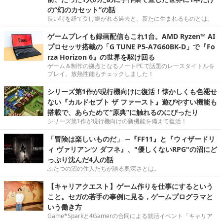
の“幻のカセット”の話
長い時を経て受け継がれる過去と、新たに生まれるものとは。
ゲームプレイも録画配信もこれ1台。AMD Ryzen™ AI
プロセッサ搭載の「G TUNE P5-A7G60BK-D」で『Fo
rza Horizon 6』の世界を駆け回る
ゲーム＆制作の拠点となるノートPCで話題のレースタイトルを
プレイ。放熱性能もチェックしました！
シリーズ第1作が現行機向けに復活！懐かしくも色褪せ
ない『カルドセプト ザ ファースト』遊びやすい機能も
搭載で、あらためて“原典”に触れるのにぴったり
シリーズ第1作が現行機向けの新機能を備えて復活！
「冒険は楽しいものだ」 ─『FF11』と『ウィザードリ
ィ ヴァリアンツ ダフネ』、"優しくないRPG"の沼にど
っぷり沈んだ4人の話
ふたつの沼の住人たちが語る奥深さとは。
【キャリアクエスト】ゲーム作りを仕事にするという
こと。セガの若手の事例に見る，ゲームプログラマと
いう働き方
Game*Sparkと4Gamerの合同による就活イベント「キャリア