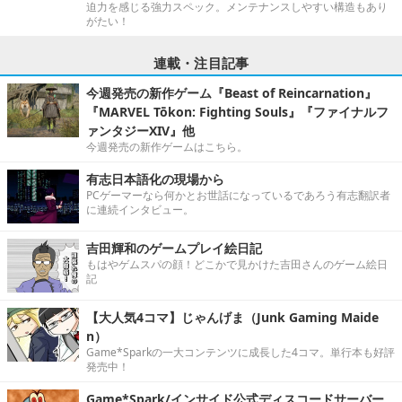
迫力を感じる強力スペック。メンテナンスしやすい構造もあり
がたい！
連載・注目記事
今週発売の新作ゲーム『Beast of Reincarnation』
『MARVEL Tōkon: Fighting Souls』『ファイナルフ
ァンタジーXIV』他
今週発売の新作ゲームはこちら。
有志日本語化の現場から
PCゲーマーなら何かとお世話になっているであろう有志翻訳者
に連続インタビュー。
吉田輝和のゲームプレイ絵日記
もはやゲムスパの顔！どこかで見かけた吉田さんのゲーム絵日
記
【大人気4コマ】じゃんげま（Junk Gaming Maide
n）
Game*Sparkの一大コンテンツに成長した4コマ。単行本も好評
発売中！
Game*Spark/インサイド公式ディスコードサーバー