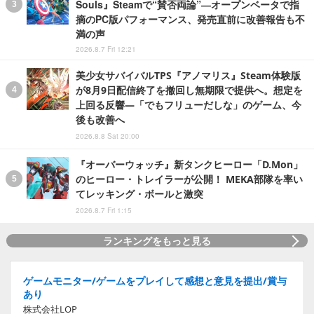
Souls』Steamで“賛否両論”―オープンベータで指
摘のPC版パフォーマンス、発売直前に改善報告も不
満の声
2026.8.7 Fri 12:21
美少女サバイバルTPS『アノマリス』Steam体験版
が8月9日配信終了を撤回し無期限で提供へ。想定を
上回る反響―「でもフリューだしな」のゲーム、今
後も改善へ
2026.8.8 Sat 20:00
『オーバーウォッチ』新タンクヒーロー「D.Mon」
のヒーロー・トレイラーが公開！ MEKA部隊を率い
てレッキング・ボールと激突
2026.8.7 Fri 1:15
ランキングをもっと見る
ゲームモニター/ゲームをプレイして感想と意見を提出/賞与
あり
株式会社LOP