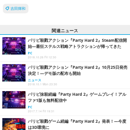
吉田輝和
関連ニュース
パリピ殺戮アクション『Party Hard 2』Steam配信開
始―最狂ステルス戦略アトラクションが帰ってきた
PC
2018.10.26 Fri 12:30
パリピ殺戮アクション『Party Hard 2』10月25日発売
決定！―デモ版の配布も開始
ニュース
2018.10.1 Mon 23:30
パリピ抹殺続編『Party Hard 2』ゲームプレイ！アル
ファ1版も無料配信中
PC
2017.7.14 Fri 19:31
パリピ殺戮ゲーム続編『Party Hard 2』発表！―今度
は3D環境に