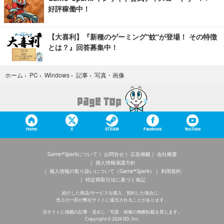
好評稼働中！
【大喜利】『新種のゲーミング“蚊”が登場！ その特徴
とは？』回答募集中！
写真・画像
ホーム
›
PC
›
Windows
›
記事
›
Home
X
STEAM
Facebook
YouTube
Game*Sparkについて
お問合せ
広告掲載
会社概要
個人情報保護方針
個人情報の取り扱いについて（Game*Spark）
利用規約
特定商取引法に基づく表記
紹介した商品/サービスを購入、契約した場合に、
売上の一部が弊社サイトに還元されることがあります。
当サイトに掲載の記事・見出し・写真・画像の無断転載を禁じます。
Copyright © 2026 IID, Inc.