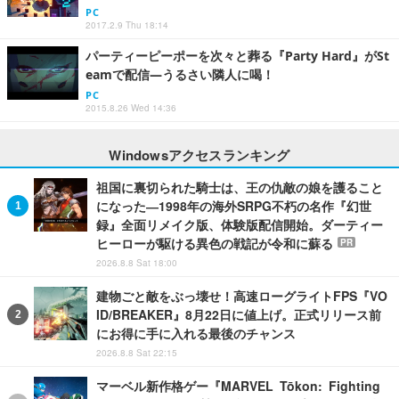
PC
2017.2.9 Thu 18:14
パーティーピーポーを次々と葬る『Party Hard』がSt
eamで配信―うるさい隣人に喝！
PC
2015.8.26 Wed 14:36
Windowsアクセスランキング
祖国に裏切られた騎士は、王の仇敵の娘を護ること
になった―1998年の海外SRPG不朽の名作『幻世
録』全面リメイク版、体験版配信開始。ダーティー
ヒーローが駆ける異色の戦記が令和に蘇る
PR
2026.8.8 Sat 18:00
建物ごと敵をぶっ壊せ！高速ローグライトFPS『VO
ID/BREAKER』8月22日に値上げ。正式リリース前
にお得に手に入れる最後のチャンス
2026.8.8 Sat 22:15
マーベル新作格ゲー『MARVEL Tōkon: Fighting