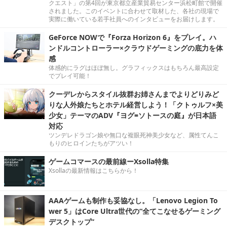
クエスト」の第4回が東京都立産業貿易センター浜松町館で開催
されました。このイベントに合わせて取材した、各社の現場で
実際に働いている若手社員へのインタビューをお届けします。
GeForce NOWで『Forza Horizon 6』をプレイ。ハ
ンドルコントローラー×クラウドゲーミングの底力を体
感
体感的にラグはほぼ無し。グラフィックスはもちろん最高設定
でプレイ可能！
クーデレからスタイル抜群お姉さんまでよりどりみど
りな人外娘たちとホテル経営しよう！「クトゥルフ×美
少女」テーマのADV『ヨグ=ソトースの庭』が日本語
対応
ツンデレドラゴン娘や無口な複眼死神美少女など、属性てんこ
もりのヒロインたちがアツい！
ゲームコマースの最前線ーXsolla特集
Xsollaの最新情報はこちらから！
AAAゲームも制作も妥協なし。「Lenovo Legion To
wer 5」はCore Ultra世代の“全てこなせるゲーミング
デスクトップ”