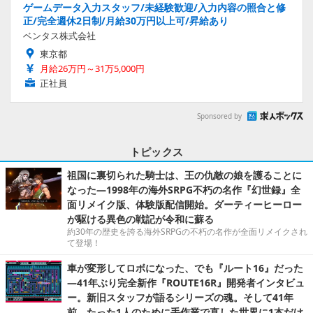
ゲームデータ入力スタッフ/未経験歓迎/入力内容の照合と修
正/完全週休2日制/月給30万円以上可/昇給あり
ベンタス株式会社
東京都
月給26万円～31万5,000円
正社員
Sponsored by
トピックス
祖国に裏切られた騎士は、王の仇敵の娘を護ることに
なった―1998年の海外SRPG不朽の名作『幻世録』全
面リメイク版、体験版配信開始。ダーティーヒーロー
が駆ける異色の戦記が令和に蘇る
約30年の歴史を誇る海外SRPGの不朽の名作が全面リメイクされ
て登場！
車が変形してロボになった、でも『ルート16』だった
―41年ぶり完全新作『ROUTE16R』開発者インタビュ
ー。新旧スタッフが語るシリーズの魂。そして41年
前、たった1人のために手作業で直した世界に1本だけ