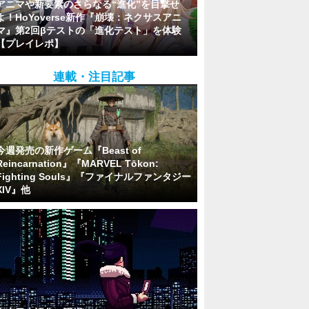
アニマや新要素のさらなる“進化”を目撃せ
よ！HoYoverse新作『崩壊：ネクサスアニ
マ』第2回βテストの「進化テスト」を体験
【プレイレポ】
連載・注目記事
今週発売の新作ゲーム『Beast of
Reincarnation』『MARVEL Tōkon:
Fighting Souls』『ファイナルファンタジー
XIV』他