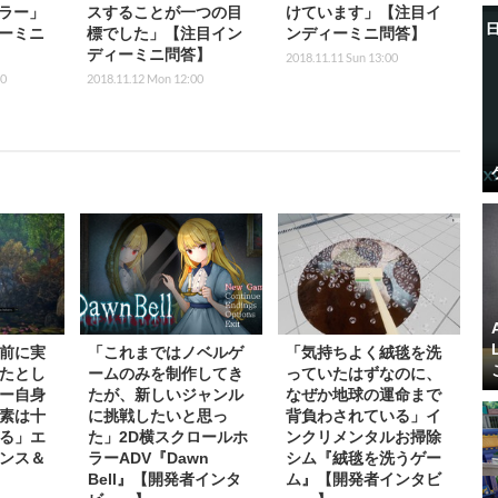
ラー」
スすることが一つの目
けています」【注目イ
ーミニ
標でした」【注目イン
ンディーミニ問答】
ディーミニ問答】
2018.11.11 Sun 13:00
30
2018.11.12 Mon 12:00
前に実
「これまではノベルゲ
「気持ちよく絨毯を洗
たとし
ームのみを制作してき
っていたはずなのに、
ー自身
たが、新しいジャンル
なぜか地球の運命まで
素は十
に挑戦したいと思っ
背負わされている」イ
る」エ
た」2D横スクロールホ
ンクリメンタルお掃除
ンス＆
ラーADV『Dawn
シム『絨毯を洗うゲー
Bell』【開発者インタ
ム』【開発者インタビ