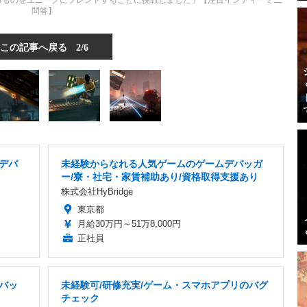
々な異なるものをユニークにブレンドすることに挑戦しました」【注目インディーミニ
問答】
この記事へ戻る
2/6
ムデバ
未経験からなれる人気ゲームのゲームデバッガ
ー/寮・社宅・家賃補助あり/資格取得支援あり
株式会社HyBridge
東京都
月給30万円～51万8,000円
正社員
デバッ
未経験可/研修充実/ゲーム・スマホアプリのバグ
チェック