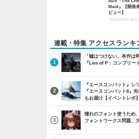
ADV『The Cri
Maid』【開発
ビュー】
2026.8.3 Mon 18:50
連載・特集 アクセスランキ
「嘘はつけない。本作は
『Lies of P：コンプリ
『エースコンバット』シ
『エースコンバット8』
もお届け【イベントレポ
憧れのフォント使うため、
フォントワークス問題、