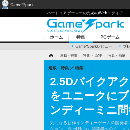
Game*Spark
ハードコアゲーマーのためのWebメディア
ホーム
特集
PCゲーム
Game*Sparkレビュー
プ
ホーム
›
連載・特集
›
特集
›
記事
›
写真・画像
連載・特集
特集
2.5Dバイクアク
をユニークにブ
ンディーミニ問
気になる新作インディーゲームの開発者にイン
ション『Steel Rats』開発者へのミ