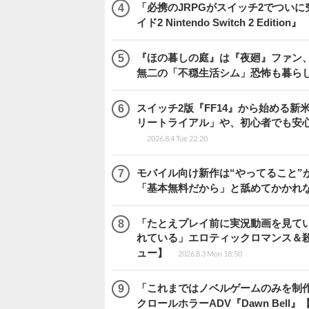
「必携のJRPGがスイッチ2でつい
イド2 Nintendo Switch 2 Edition』
『ほの暮しの庭』は『夜廻』ファン、
無二の「不穏生活シム」恐怖も暮ら
スイッチ2版『FF14』から始める新
リートライアル」や、初心者でも安
2026.8.4 Tue 22:20
モバイル向け新作は“やってること”が
「基本無料だから」と舐めてかかれ
「たとえプレイ前に実況動画を見て
れている」エロティックロマンス＆殺人ミ
ュー】
2026.8.3 Mon 18:50
「これまではノベルゲームのみを制
クロールホラーADV『Dawn Bel