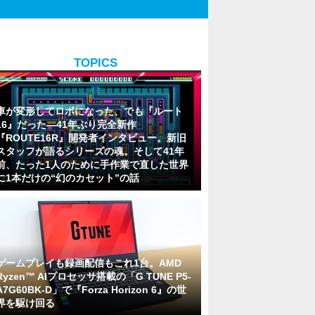
TOPICS
車が変形してロボになった、でも『ルート
16』だった―41年ぶり完全新作
『ROUTE16R』開発者インタビュー。新旧
スタッフが語るシリーズの魂。そして41年
前、たった1人のために手作業で直した世界
に1本だけの“幻のカセット”の話
ゲームプレイも録画配信もこれ1台。AMD
Ryzen™ AIプロセッサ搭載の「G TUNE P5-
A7G60BK-D」で『Forza Horizon 6』の世
界を駆け回る