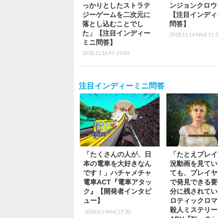
っかりとしたストラテ
ンジョンクロウ
ジーゲームを二次元に
【注目インディ
落とし込むことでし
問答】
た」【注目インディー
2018.11.14 Wed 11:
ミニ問答】
2018.11.16 Fri 19:00
注目インディーミニ問答
「たくさんの人が、日
「たとえプレイ
本の電車を大好きなん
況動画を見てい
です！」ハチャメチャ
ても、プレイヤ
電車ACT『電車アタッ
で発見できる要
ク』【開発者インタビ
分に残されてい
ュー】
ロティックロマ
殺人ミステリー
2026.8.5 Wed 17:30