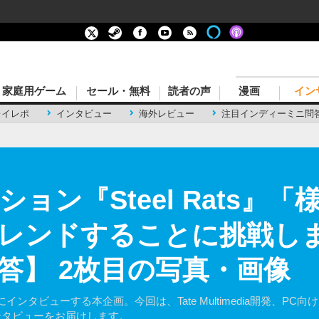
家庭用ゲーム
セール・無料
読者の声
漫画
イン
レイレポ
インタビュー
海外レビュー
注目インディーミニ問
ション『Steel Rats
レンドすることに挑戦し
答】 2枚目の写真・画像
タビューする本企画。今回は、Tate Multimedia開発、PC向け
ニインタビューをお届けします。