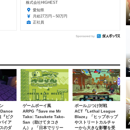
株式会社HIGHEST
愛知県
月給27万円～50万円
正社員
Sponsored by
ン
ゲームボーイ風
ボールぶつけ対戦
 Dance
ARPG『Save me Mr
ACT『Lethal League
作は『ピク
Tako: Tasukete Tako-
Blaze』「ヒップホップ
パイア
San（助けてタコさ
やストリートカルチャ
スのダ
ん）』「日本でリリー
ーから大きな影響を受