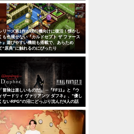
シリーズ第1作が現行機向けに復活！懐かし
くも色褪せない『カルドセプト ザ ファース
ト』遊びやすい機能も搭載で、あらため
て“原典”に触れるのにぴったり
「冒険は楽しいものだ」 ─『FF11』と『ウ
ィザードリィ ヴァリアンツ ダフネ』、"優し
くないRPG"の沼にどっぷり沈んだ4人の話