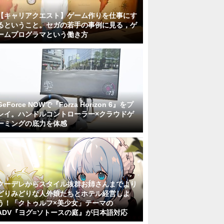
【キャリアクエスト】ゲーム作りを仕事にす
るということ。セガの若手の事例に見る，ゲ
ームプログラマという働き方
GeForce NOWで『Forza Horizon 6』をプ
レイ。ハンドルコントローラー×クラウドゲ
ーミングの底力を体感
クーデレからスタイル抜群お姉さんまでより
どりみどりな人外娘たちとホテル経営しよ
う！「クトゥルフ×美少女」テーマの
ADV『ヨグ=ソトースの庭』が日本語対応