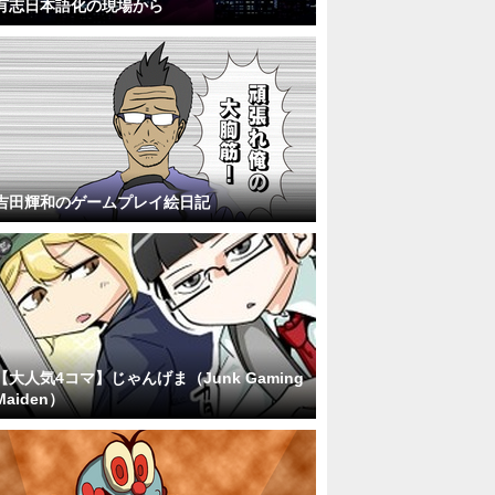
有志日本語化の現場から
吉田輝和のゲームプレイ絵日記
【大人気4コマ】じゃんげま（Junk Gaming
Maiden）