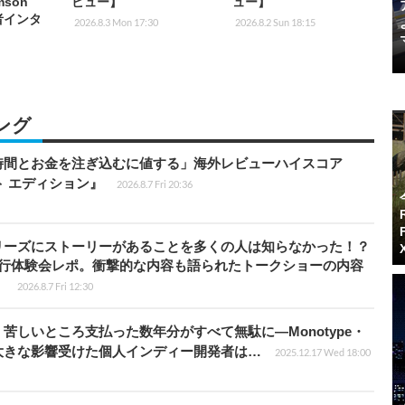
mson
ビュー】
ュー】
者インタ
2026.8.3 Mon 17:30
2026.8.2 Sun 18:15
ング
時間とお金を注ぎ込むに値する」海外レビューハイスコア
ート エディション』
2026.8.7 Fri 20:36
リーズにストーリーがあることを多くの人は知らなかった！？
先行体験会レポ。衝撃的な内容も語られたトークショーの内容
】
2026.8.7 Fri 12:30
苦しいところ支払った数年分がすべて無駄に―Monotype・
大きな影響受けた個人インディー開発者は…
2025.12.17 Wed 18:00