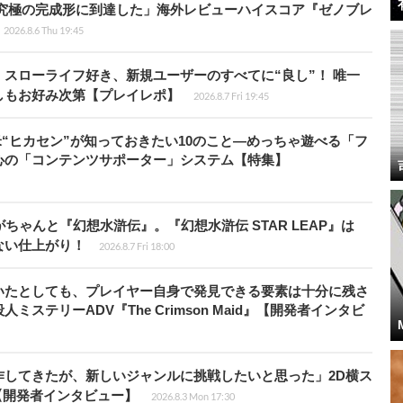
に究極の完成形に到達した」海外レビューハイスコア『ゼノブレ
2026.8.6 Thu 19:45
スローライフ好き、新規ユーザーのすべてに“良し”！ 唯一
しもお好み次第【プレイレポ】
2026.8.7 Fri 19:45
米“ヒカセン”が知っておきたい10のこと―めっちゃ遊べる「フ
心の「コンテンツサポーター」システム【特集】
ちゃんと『幻想水滸伝』。『幻想水滸伝 STAR LEAP』は
ない仕上がり！
2026.8.7 Fri 18:00
いたとしても、プレイヤー自身で発見できる要素は十分に残さ
ステリーADV『The Crimson Maid』【開発者インタビ
作してきたが、新しいジャンルに挑戦したいと思った」2D横ス
l』【開発者インタビュー】
2026.8.3 Mon 17:30