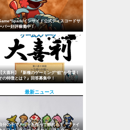
Game*Spark/インサイド公式ディスコードサ
ーバー好評稼働中！
【大喜利】『新種のゲーミング“蚊”が登場！
その特徴とは？』回答募集中！
最新ニュース
自分の手でドットを作って飾れる！「ファイ