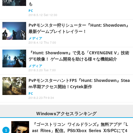
も
PC
2018.5.12 Sat 12:30
PvPモンスター狩りシューター『Hunt: Showdown』
最新ゲームプレイトレイラー！
メディア
2018.4.12 Thu 7:00
『Hunt: Showdown』で見る「CRYENGINE V」技術
デモ映像！ ゲーム開発を助ける様々な機能紹介
メディア
2018.3.20 Tue 7:00
PvPモンスターハントFPS『Hunt: Showdown』Stea
m早期アクセス開始！Crytek新作
PC
2018.2.23 Fri 9:34
Windowsアクセスランキング
『ゴーストリコン ワイルドランズ』無料アプデ「L
ast Rites」配信。PS5/Xbox Series X/S/PCにて4