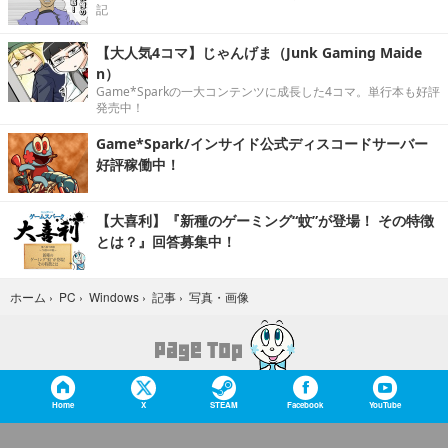
記
【大人気4コマ】じゃんげま（Junk Gaming Maide
n）
Game*Sparkの一大コンテンツに成長した4コマ。単行本も好評
発売中！
Game*Spark/インサイド公式ディスコードサーバー
好評稼働中！
【大喜利】『新種のゲーミング“蚊”が登場！ その特徴
とは？』回答募集中！
写真・画像
ホーム
›
PC
›
Windows
›
記事
›
Home
X
STEAM
Facebook
YouTube