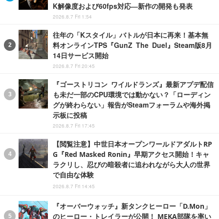
K解像度および60fps対応―新作の開発も発表
2026.8.7 Fri 1:54
往年の「Kスタイル」バトルが日本に再来！基本無
料オンラインTPS『GunZ The Duel』Steam版8月
14日サービス開始
2026.8.7 Fri 20:45
『ゴーストリコン ワイルドランズ』最新アプデ配信
も未だ一部のCPU環境では動かない？「ローディン
グが終わらない」報告がSteamフォーラムや海外掲
示板に投稿
2026.8.7 Fri 17:45
【閲覧注意】中世日本オープンワールドアダルトRP
G『Red Masked Ronin』早期アクセス開始！キャ
ラクリし、忍びの暗殺者に追われながら大人の世界
で自由な体験
2026.8.7 Fri 14:45
『オーバーウォッチ』新タンクヒーロー「D.Mon」
のヒーロー・トレイラーが公開！ MEKA部隊を率い