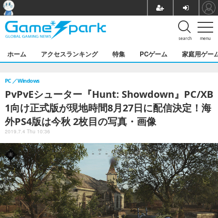
search
menu
ホーム
アクセスランキング
特集
PCゲーム
家庭用ゲー
PC
Windows
PvPvEシューター『Hunt: Showdown』PC/XB
1向け正式版が現地時間8月27日に配信決定！海
外PS4版は今秋 2枚目の写真・画像
2019.7.4 Thu 10:36