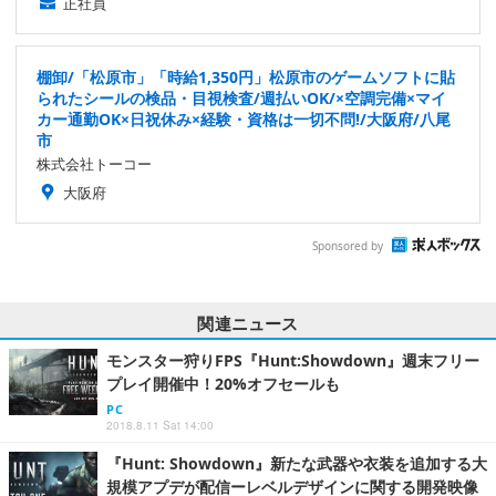
正社員
棚卸/「松原市」「時給1,350円」松原市のゲームソフトに貼
られたシールの検品・目視検査/週払いOK/×空調完備×マイ
カー通勤OK×日祝休み×経験・資格は一切不問!/大阪府/八尾
市
株式会社トーコー
大阪府
Sponsored by
関連ニュース
モンスター狩りFPS『Hunt:Showdown』週末フリー
プレイ開催中！20%オフセールも
PC
2018.8.11 Sat 14:00
『Hunt: Showdown』新たな武器や衣装を追加する大
規模アプデが配信ーレベルデザインに関する開発映像