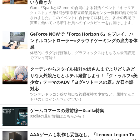
いう働き方
Game*Sparkと4Gamerの合同による就活イベント「キャリア
クエスト」の第4回が東京都立産業貿易センター浜松町館で開催
されました。このイベントに合わせて取材した、各社の現場で
実際に働いている若手社員へのインタビューをお届けします。
GeForce NOWで『Forza Horizon 6』をプレイ。ハ
ンドルコントローラー×クラウドゲーミングの底力を体
感
体感的にラグはほぼ無し。グラフィックスはもちろん最高設定
でプレイ可能！
クーデレからスタイル抜群お姉さんまでよりどりみど
りな人外娘たちとホテル経営しよう！「クトゥルフ×美
少女」テーマのADV『ヨグ=ソトースの庭』が日本語
対応
ツンデレドラゴン娘や無口な複眼死神美少女など、属性てんこ
もりのヒロインたちがアツい！
ゲームコマースの最前線ーXsolla特集
Xsollaの最新情報はこちらから！
AAAゲームも制作も妥協なし。「Lenovo Legion To