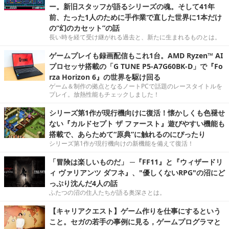
ー。新旧スタッフが語るシリーズの魂。そして41年
前、たった1人のために手作業で直した世界に1本だけ
の“幻のカセット”の話
長い時を経て受け継がれる過去と、新たに生まれるものとは。
ゲームプレイも録画配信もこれ1台。AMD Ryzen™ AI
プロセッサ搭載の「G TUNE P5-A7G60BK-D」で『Fo
rza Horizon 6』の世界を駆け回る
ゲーム＆制作の拠点となるノートPCで話題のレースタイトルを
プレイ。放熱性能もチェックしました！
シリーズ第1作が現行機向けに復活！懐かしくも色褪せ
ない『カルドセプト ザ ファースト』遊びやすい機能も
搭載で、あらためて“原典”に触れるのにぴったり
シリーズ第1作が現行機向けの新機能を備えて復活！
「冒険は楽しいものだ」 ─『FF11』と『ウィザードリ
ィ ヴァリアンツ ダフネ』、"優しくないRPG"の沼にど
っぷり沈んだ4人の話
ふたつの沼の住人たちが語る奥深さとは。
【キャリアクエスト】ゲーム作りを仕事にするという
こと。セガの若手の事例に見る，ゲームプログラマと