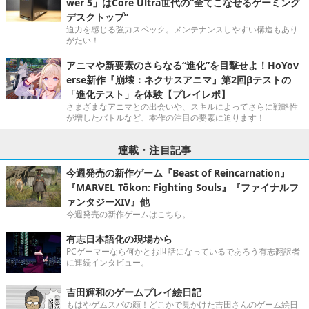
wer 5」はCore Ultra世代の“全てこなせるゲーミング
デスクトップ”
迫力を感じる強力スペック。メンテナンスしやすい構造もあり
がたい！
アニマや新要素のさらなる“進化”を目撃せよ！HoYov
erse新作『崩壊：ネクサスアニマ』第2回βテストの
「進化テスト」を体験【プレイレポ】
さまざまなアニマとの出会いや、スキルによってさらに戦略性
が増したバトルなど、本作の注目の要素に迫ります！
連載・注目記事
今週発売の新作ゲーム『Beast of Reincarnation』
『MARVEL Tōkon: Fighting Souls』『ファイナルフ
ァンタジーXIV』他
今週発売の新作ゲームはこちら。
有志日本語化の現場から
PCゲーマーなら何かとお世話になっているであろう有志翻訳者
に連続インタビュー。
吉田輝和のゲームプレイ絵日記
もはやゲムスパの顔！どこかで見かけた吉田さんのゲーム絵日