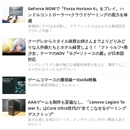
GeForce NOWで『Forza Horizon 6』をプレイ。ハ
ンドルコントローラー×クラウドゲーミングの底力を体
感
体感的にラグはほぼ無し。グラフィックスはもちろん最高設定
でプレイ可能！
クーデレからスタイル抜群お姉さんまでよりどりみど
りな人外娘たちとホテル経営しよう！「クトゥルフ×美
少女」テーマのADV『ヨグ=ソトースの庭』が日本語
対応
ツンデレドラゴン娘や無口な複眼死神美少女など、属性てんこ
もりのヒロインたちがアツい！
ゲームコマースの最前線ーXsolla特集
Xsollaの最新情報はこちらから！
AAAゲームも制作も妥協なし。「Lenovo Legion To
wer 5」はCore Ultra世代の“全てこなせるゲーミング
デスクトップ”
迫力を感じる強力スペック。メンテナンスしやすい構造もあり
がたい！