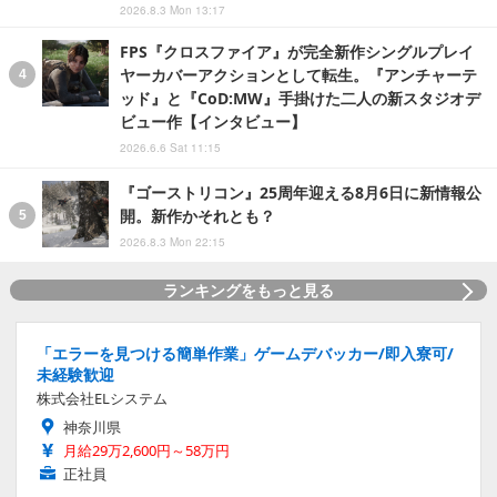
2026.8.3 Mon 13:17
FPS『クロスファイア』が完全新作シングルプレイ
ヤーカバーアクションとして転生。『アンチャーテ
ッド』と『CoD:MW』手掛けた二人の新スタジオデ
ビュー作【インタビュー】
2026.6.6 Sat 11:15
『ゴーストリコン』25周年迎える8月6日に新情報公
開。新作かそれとも？
2026.8.3 Mon 22:15
ランキングをもっと見る
「エラーを見つける簡単作業」ゲームデバッカー/即入寮可/
未経験歓迎
株式会社ELシステム
神奈川県
月給29万2,600円～58万円
正社員