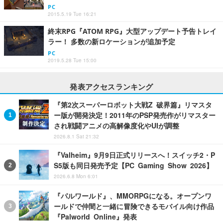
PC
2015.5.19 Tue 16:21
終末RPG『ATOM RPG』大型アップデート予告トレイ
ラー！ 多数の新ロケーションが追加予定
PC
2019.5.28 Tue 15:00
発表アクセスランキング
『第2次スーパーロボット大戦Z 破界篇』リマスタ
ー版が開発決定！2011年のPSP発売作がリマスター
され戦闘アニメの高解像度化やUIが調整
2026.8.1 Sat 21:32
『Valheim』9月9日正式リリースへ！スイッチ2・P
S5版も同日発売予定【PC Gaming Show 2026】
2026.6.8 Mon 6:01
『パルワールド』、MMORPGになる。オープンワ
ールドで仲間と一緒に冒険できるモバイル向け作品
『Palworld Online』発表