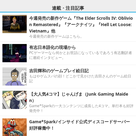
連載・注目記事
今週発売の新作ゲーム『The Elder Scrolls IV: Oblivio
n Remastered』『アークナイツ』『Hell Let Loose:
Vietnam』他
今週発売の新作ゲームはこちら。
有志日本語化の現場から
PCゲーマーなら何かとお世話になっているであろう有志翻訳者
に連続インタビュー。
吉田輝和のゲームプレイ絵日記
もはやゲムスパの顔！どこかで見かけた吉田さんのゲーム絵日
記
【大人気4コマ】じゃんげま（Junk Gaming Maide
n）
Game*Sparkの一大コンテンツに成長した4コマ。単行本も好評
発売中！
Game*Spark/インサイド公式ディスコードサーバー
好評稼働中！