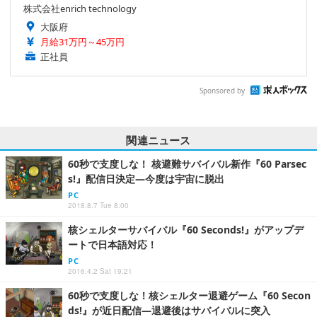
株式会社enrich technology
大阪府
月給31万円～45万円
正社員
Sponsored by
関連ニュース
60秒で支度しな！ 核避難サバイバル新作『60 Parsec
s!』配信日決定―今度は宇宙に脱出
PC
2018.8.7 Tue 8:00
核シェルターサバイバル『60 Seconds!』がアップデ
ートで日本語対応！
PC
2016.4.2 Sat 19:21
60秒で支度しな！核シェルター退避ゲーム『60 Secon
ds!』が近日配信―退避後はサバイバルに突入