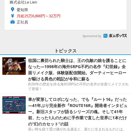
株式会社Le Lien
愛知県
月給25万6,800円～32万円
正社員
Sponsored by
トピックス
祖国に裏切られた騎士は、王の仇敵の娘を護ることに
なった―1998年の海外SRPG不朽の名作『幻世録』全
面リメイク版、体験版配信開始。ダーティーヒーロー
が駆ける異色の戦記が令和に蘇る
約30年の歴史を誇る海外SRPGの不朽の名作が全面リメイクされ
て登場！
車が変形してロボになった、でも『ルート16』だった
―41年ぶり完全新作『ROUTE16R』開発者インタビュ
ー。新旧スタッフが語るシリーズの魂。そして41年
前、たった1人のために手作業で直した世界に1本だけ
の“幻のカセット”の話
長い時を経て受け継がれる過去と、新たに生まれるものとは。