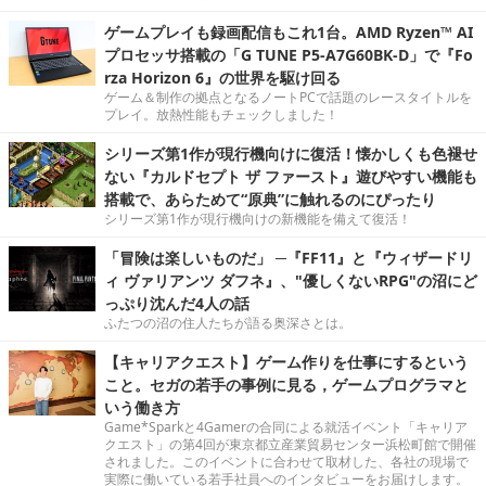
ゲームプレイも録画配信もこれ1台。AMD Ryzen™ AI
プロセッサ搭載の「G TUNE P5-A7G60BK-D」で『Fo
rza Horizon 6』の世界を駆け回る
ゲーム＆制作の拠点となるノートPCで話題のレースタイトルを
プレイ。放熱性能もチェックしました！
シリーズ第1作が現行機向けに復活！懐かしくも色褪せ
ない『カルドセプト ザ ファースト』遊びやすい機能も
搭載で、あらためて“原典”に触れるのにぴったり
シリーズ第1作が現行機向けの新機能を備えて復活！
「冒険は楽しいものだ」 ─『FF11』と『ウィザードリ
ィ ヴァリアンツ ダフネ』、"優しくないRPG"の沼にど
っぷり沈んだ4人の話
ふたつの沼の住人たちが語る奥深さとは。
【キャリアクエスト】ゲーム作りを仕事にするという
こと。セガの若手の事例に見る，ゲームプログラマと
いう働き方
Game*Sparkと4Gamerの合同による就活イベント「キャリア
クエスト」の第4回が東京都立産業貿易センター浜松町館で開催
されました。このイベントに合わせて取材した、各社の現場で
実際に働いている若手社員へのインタビューをお届けします。