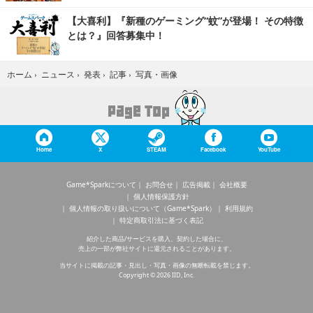
【大喜利】『新種のゲーミング“蚊”が登場！ その特徴
とは？』回答募集中！
写真・画像
ホーム
›
ニュース
›
発表
›
記事
›
Home
X
STEAM
Facebook
YouTube
Game*Sparkについて
お問合せ
広告掲載
会社概要
個人情報保護方針
個人情報の取り扱いについて（Game*Spark）
利用規約
特定商取引法に基づく表記
紹介した商品/サービスを購入、契約した場合に、
売上の一部が弊社サイトに還元されることがあります。
当サイトに掲載の記事・見出し・写真・画像の無断転載を禁じます。
Copyright © 2026 IID, Inc.