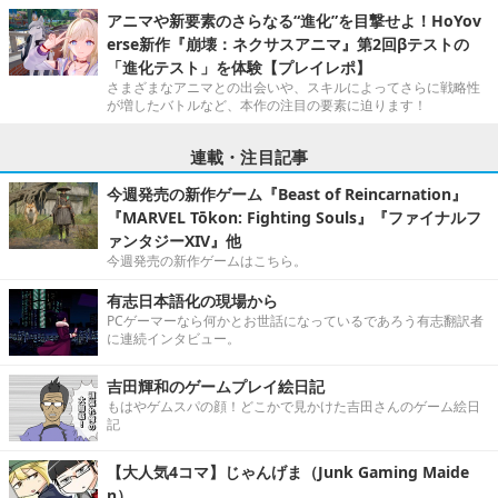
アニマや新要素のさらなる“進化”を目撃せよ！HoYov
erse新作『崩壊：ネクサスアニマ』第2回βテストの
「進化テスト」を体験【プレイレポ】
さまざまなアニマとの出会いや、スキルによってさらに戦略性
が増したバトルなど、本作の注目の要素に迫ります！
連載・注目記事
今週発売の新作ゲーム『Beast of Reincarnation』
『MARVEL Tōkon: Fighting Souls』『ファイナルフ
ァンタジーXIV』他
今週発売の新作ゲームはこちら。
有志日本語化の現場から
PCゲーマーなら何かとお世話になっているであろう有志翻訳者
に連続インタビュー。
吉田輝和のゲームプレイ絵日記
もはやゲムスパの顔！どこかで見かけた吉田さんのゲーム絵日
記
【大人気4コマ】じゃんげま（Junk Gaming Maide
n）