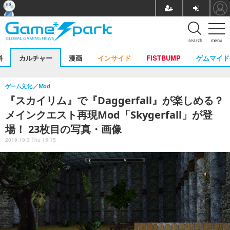
search
menu
料
カルチャー
漫画
インサイド
FISTBUMP
ゲムマイド
ゲーム文化
Mod
『スカイリム』で『Daggerfall』が楽しめる？
メインクエスト再現Mod「Skygerfall」が登
場！ 23枚目の写真・画像
2019.10.3 Thu 15:15