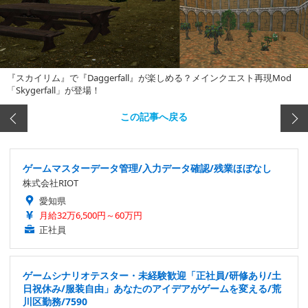
『スカイリム』で『Daggerfall』が楽しめる？メインクエスト再現Mod
「Skygerfall」が登場！
この記事へ戻る
ゲームマスターデータ管理/入力データ確認/残業ほぼなし
株式会社RIOT
愛知県
月給32万6,500円～60万円
正社員
ゲームシナリオテスター・未経験歓迎「正社員/研修あり/土
日祝休み/服装自由」あなたのアイデアがゲームを変える/荒
川区勤務/7590