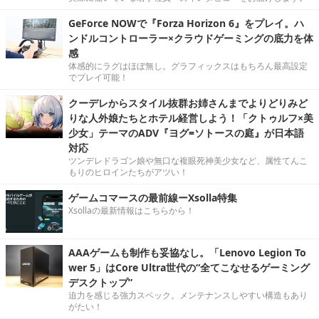
GeForce NOWで『Forza Horizon 6』をプレイ。ハ
ンドルコントローラー×クラウドゲーミングの底力を体
感
体感的にラグはほぼ無し。グラフィックスはもちろん最高設定
でプレイ可能！
クーデレからスタイル抜群お姉さんまでよりどりみど
りな人外娘たちとホテル経営しよう！「クトゥルフ×美
少女」テーマのADV『ヨグ=ソトースの庭』が日本語
対応
ツンデレドラゴン娘や無口な複眼死神美少女など、属性てんこ
もりのヒロインたちがアツい！
ゲームコマースの最前線ーXsolla特集
Xsollaの最新情報はこちらから！
AAAゲームも制作も妥協なし。「Lenovo Legion To
wer 5」はCore Ultra世代の“全てこなせるゲーミング
デスクトップ”
迫力を感じる強力スペック。メンテナンスしやすい構造もあり
がたい！