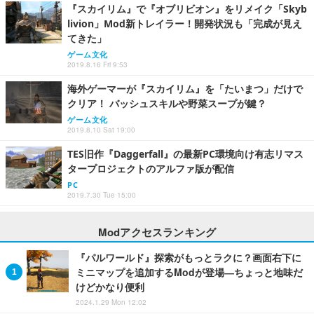
『スカイリム』で『オブリビオン』をリメイク「Skyb
livion」Mod新トレイラー！開発状況も「完成が見え
てきた」
ゲーム文化
2019.8.16 Fri 9:53
海外ゲーマーが『スカイリム』を「たいまつ」だけで
クリア！ バッシュスキルや野菜スープが鍵？
ゲーム文化
2019.8.10 Sat 19:00
TES旧作『Daggerfall』の最新PC環境向け有志リマス
タープロジェクトのアルファ版が配信
PC
2019.7.30 Tue 15:00
Modアクセスランキング
『パルワールド』探索がもっとラクに？画面右下に
ミニマップを追加するModが登場―ちょっと地味だ
けどかなり便利
2024.1.29 Mon 12:02