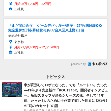
月給26万1,200円～32万円
正社員
「まだ間に合う!」ゲームデバッガー/新卒・27卒/未経験OK/
完全週休2日制/昇給賞与あり/台東区東上野2丁目
株式会社ELM
東京都
月給21万8,400円～32万1,200円
正社員
Sponsored by
トピックス
車が変形してロボになった、でも『ルート16』だった
―41年ぶり完全新作『ROUTE16R』開発者インタビュ
ー。新旧スタッフが語るシリーズの魂。そして41年
前、たった1人のために手作業で直した世界に1本だけ
の“幻のカセット”の話
長い時を経て受け継がれる過去と、新たに生まれるものとは。