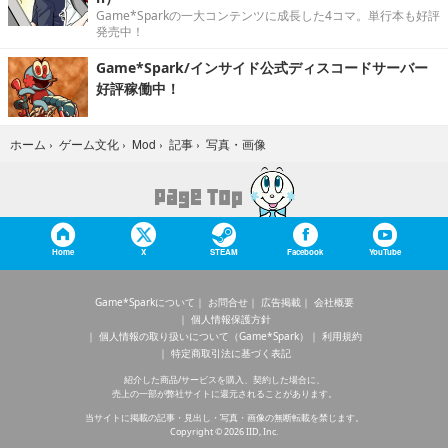
Game*Sparkの一大コンテンツに成長した4コマ。単行本も好評
発売中！
Game*Spark/インサイド公式ディスコードサーバー
好評稼働中！
写真・画像
ホーム
›
ゲーム文化
›
Mod
›
記事
›
Home
X
STEAM
Facebook
YouTube
Game*Sparkについて
お問合せ
広告掲載
会社概要
個人情報保護方針
個人情報の取り扱いについて（Game*Spark）
利用規約
特定商取引法に基づく表記
紹介した商品/サービスを購入、契約した場合に、
売上の一部が弊社サイトに還元されることがあります。
当サイトに掲載の記事・見出し・写真・画像の無断転載を禁じます。
Copyright © 2026 IID, Inc.