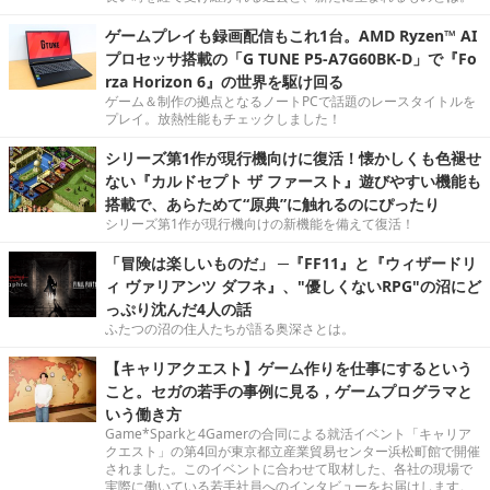
ゲームプレイも録画配信もこれ1台。AMD Ryzen™ AI
プロセッサ搭載の「G TUNE P5-A7G60BK-D」で『Fo
rza Horizon 6』の世界を駆け回る
ゲーム＆制作の拠点となるノートPCで話題のレースタイトルを
プレイ。放熱性能もチェックしました！
シリーズ第1作が現行機向けに復活！懐かしくも色褪せ
ない『カルドセプト ザ ファースト』遊びやすい機能も
搭載で、あらためて“原典”に触れるのにぴったり
シリーズ第1作が現行機向けの新機能を備えて復活！
「冒険は楽しいものだ」 ─『FF11』と『ウィザードリ
ィ ヴァリアンツ ダフネ』、"優しくないRPG"の沼にど
っぷり沈んだ4人の話
ふたつの沼の住人たちが語る奥深さとは。
【キャリアクエスト】ゲーム作りを仕事にするという
こと。セガの若手の事例に見る，ゲームプログラマと
いう働き方
Game*Sparkと4Gamerの合同による就活イベント「キャリア
クエスト」の第4回が東京都立産業貿易センター浜松町館で開催
されました。このイベントに合わせて取材した、各社の現場で
実際に働いている若手社員へのインタビューをお届けします。