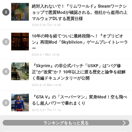
絶対入れないで！『リムワールド』Steamワークシ
ョップで悪質Modが確認される。他社から盗用の上
マルウェアDLする悪質仕様
2026.5.26 Tue 13:36
10年の時を経てついに最終段階へ！『オブリビオ
ン』再現Mod「Skyblivion」ゲームプレイトレーラ
ー
2025.9.1 Mon 12:42
『Skyrim』の非公式パッチ「USKP」は“バグ修
正”か“改変”か？ 10年以上に渡る歴史と論争を紐解
く長編ドキュメンタリーが公開
2025.8.18 Mon 14:30
『GTA V』の「スーパーマン」変身Mod！空も飛べ
るし超人パワーで暴れまくり
2015.5.21 Thu 11:12
ランキングをもっと見る