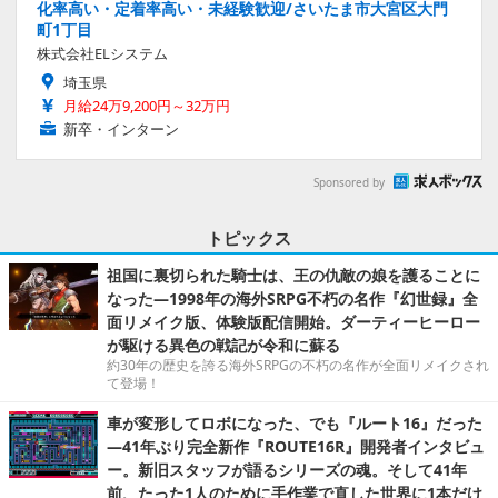
化率高い・定着率高い・未経験歓迎/さいたま市大宮区大門
町1丁目
株式会社ELシステム
埼玉県
月給24万9,200円～32万円
新卒・インターン
Sponsored by
トピックス
祖国に裏切られた騎士は、王の仇敵の娘を護ることに
なった―1998年の海外SRPG不朽の名作『幻世録』全
面リメイク版、体験版配信開始。ダーティーヒーロー
が駆ける異色の戦記が令和に蘇る
約30年の歴史を誇る海外SRPGの不朽の名作が全面リメイクされ
て登場！
車が変形してロボになった、でも『ルート16』だった
―41年ぶり完全新作『ROUTE16R』開発者インタビュ
ー。新旧スタッフが語るシリーズの魂。そして41年
前、たった1人のために手作業で直した世界に1本だけ