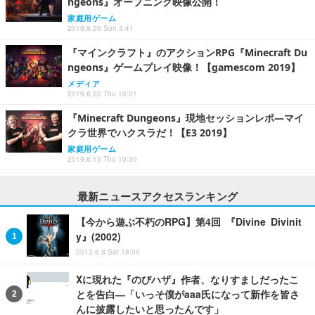
ngeons』オープニング映像公開！
家庭用ゲーム
2019.9.29 Sun 3:41
『マインクラフト』のアクションRPG『Minecraft Du
ngeons』ゲームプレイ映像！【gamescom 2019】
メディア
2019.8.22 Thu 16:01
『Minecraft Dungeons』現地セッションレポ―マイ
クラ世界でハクスラだ！【E3 2019】
家庭用ゲーム
2019.6.13 Thu 10:30
最新ニュースアクセスランキング
【今から遊ぶ不朽のRPG】第4回 『Divine Divinit
y』(2002)
2013.6.8 Sat 18:05
Xに現れた『のびハザ』作者、なりすましだったこ
とを告白―「いっそ僕がaaa氏になって新作を皆さ
んに披露したいと思ったんです」