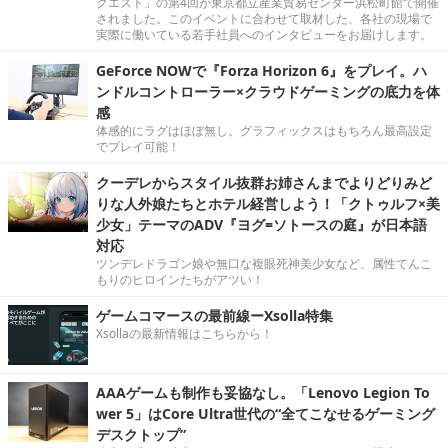
クエスト」の第4回が東京都立産業貿易センター浜松町館で開催
されました。このイベントに合わせて取材した、各社の現場で
実際に働いている若手社員へのインタビューをお届けします。
GeForce NOWで『Forza Horizon 6』をプレイ。ハ
ンドルコントローラー×クラウドゲーミングの底力を体
感
体感的にラグはほぼ無し。グラフィックスはもちろん最高設定
でプレイ可能！
クーデレからスタイル抜群お姉さんまでよりどりみど
りな人外娘たちとホテル経営しよう！「クトゥルフ×美
少女」テーマのADV『ヨグ=ソトースの庭』が日本語
対応
ツンデレドラゴン娘や無口な複眼死神美少女など、属性てんこ
もりのヒロインたちがアツい！
ゲームコマースの最前線ーXsolla特集
Xsollaの最新情報はこちらから！
AAAゲームも制作も妥協なし。「Lenovo Legion To
wer 5」はCore Ultra世代の“全てこなせるゲーミング
デスクトップ”