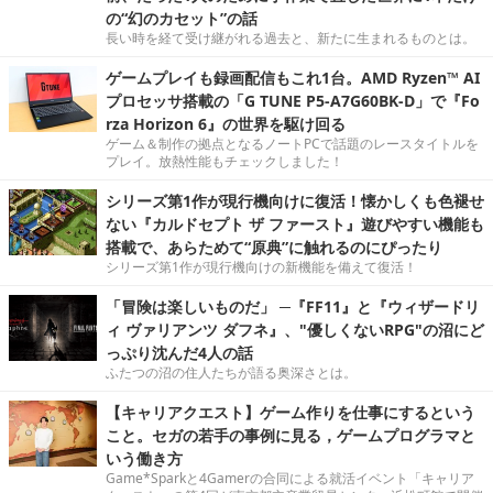
の“幻のカセット”の話
長い時を経て受け継がれる過去と、新たに生まれるものとは。
ゲームプレイも録画配信もこれ1台。AMD Ryzen™ AI
プロセッサ搭載の「G TUNE P5-A7G60BK-D」で『Fo
rza Horizon 6』の世界を駆け回る
ゲーム＆制作の拠点となるノートPCで話題のレースタイトルを
プレイ。放熱性能もチェックしました！
シリーズ第1作が現行機向けに復活！懐かしくも色褪せ
ない『カルドセプト ザ ファースト』遊びやすい機能も
搭載で、あらためて“原典”に触れるのにぴったり
シリーズ第1作が現行機向けの新機能を備えて復活！
「冒険は楽しいものだ」 ─『FF11』と『ウィザードリ
ィ ヴァリアンツ ダフネ』、"優しくないRPG"の沼にど
っぷり沈んだ4人の話
ふたつの沼の住人たちが語る奥深さとは。
【キャリアクエスト】ゲーム作りを仕事にするという
こと。セガの若手の事例に見る，ゲームプログラマと
いう働き方
Game*Sparkと4Gamerの合同による就活イベント「キャリア