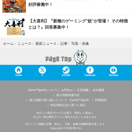
好評稼働中！
【大喜利】『新種のゲーミング“蚊”が登場！ その特徴
とは？』回答募集中！
写真・画像
ホーム
›
ニュース
›
最新ニュース
›
記事
›
Home
X
STEAM
Facebook
YouTube
Game*Sparkについて
お問合せ
広告掲載
会社概要
個人情報保護方針
個人情報の取り扱いについて（Game*Spark）
利用規約
特定商取引法に基づく表記
紹介した商品/サービスを購入、契約した場合に、
売上の一部が弊社サイトに還元されることがあります。
当サイトに掲載の記事・見出し・写真・画像の無断転載を禁じます。
Copyright © 2026 IID, Inc.