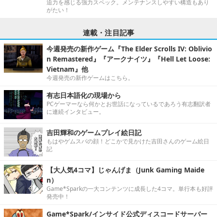
迫力を感じる強力スペック。メンテナンスしやすい構造もあり
がたい！
連載・注目記事
今週発売の新作ゲーム『The Elder Scrolls IV: Oblivio
n Remastered』『アークナイツ』『Hell Let Loose:
Vietnam』他
今週発売の新作ゲームはこちら。
有志日本語化の現場から
PCゲーマーなら何かとお世話になっているであろう有志翻訳者
に連続インタビュー。
吉田輝和のゲームプレイ絵日記
もはやゲムスパの顔！どこかで見かけた吉田さんのゲーム絵日
記
【大人気4コマ】じゃんげま（Junk Gaming Maide
n）
Game*Sparkの一大コンテンツに成長した4コマ。単行本も好評
発売中！
Game*Spark/インサイド公式ディスコードサーバー