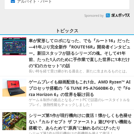
アルバイト・パート
Sponsored by
トピックス
車が変形してロボになった、でも『ルート16』だった
―41年ぶり完全新作『ROUTE16R』開発者インタビュ
ー。新旧スタッフが語るシリーズの魂。そして41年
前、たった1人のために手作業で直した世界に1本だけ
の“幻のカセット”の話
長い時を経て受け継がれる過去と、新たに生まれるものとは。
ゲームプレイも録画配信もこれ1台。AMD Ryzen™ AI
プロセッサ搭載の「G TUNE P5-A7G60BK-D」で『Fo
rza Horizon 6』の世界を駆け回る
ゲーム＆制作の拠点となるノートPCで話題のレースタイトルを
プレイ。放熱性能もチェックしました！
シリーズ第1作が現行機向けに復活！懐かしくも色褪せ
ない『カルドセプト ザ ファースト』遊びやすい機能も
搭載で、あらためて“原典”に触れるのにぴったり
シリーズ第1作が現行機向けの新機能を備えて復活！