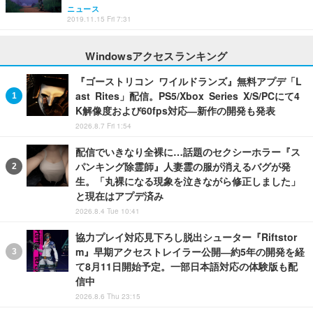
ニュース
2019.11.15 Fri 7:31
Windowsアクセスランキング
『ゴーストリコン ワイルドランズ』無料アプデ「L
ast Rites」配信。PS5/Xbox Series X/S/PCにて4
K解像度および60fps対応―新作の開発も発表
2026.8.7 Fri 1:54
配信でいきなり全裸に…話題のセクシーホラー『ス
パンキング除霊師』人妻霊の服が消えるバグが発
生。「丸裸になる現象を泣きながら修正しました」
と現在はアプデ済み
2026.8.4 Tue 10:41
協力プレイ対応見下ろし脱出シューター『Riftstor
m』早期アクセストレイラー公開―約5年の開発を経
て8月11日開始予定。一部日本語対応の体験版も配
信中
2026.8.6 Thu 23:15