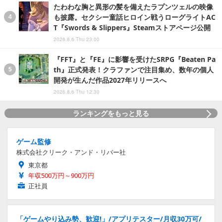
たわわな胸と異形の髪を備えたラプンツェルの映像
も披露。セクシー童話ヒロイン戦うローグライトAC
T『Swords & Slippers』Steamストアページ公開
2026.8.6 Thu 23:00
『FFT』と『FE』に影響を受けたSRPG『Beaten Pa
th』正式発表！クラファンで注目集め、数年の個人
開発が生んだ作品2027年リリースへ
2026.8.6 Thu 12:30
ランキングをもっと見る
ゲーム監修
株式会社クリーク・アンド・リバー社
東京都
年収500万円～900万円
正社員
「ゲームやり込み勢、歓迎!」/アプリテスター/月収30万可/