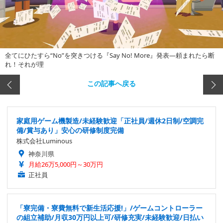
全てにひたすら“No”を突きつける『Say No! More』発表―頼まれたら断
れ！それが理
この記事へ戻る
家庭用ゲーム機製造/未経験歓迎「正社員/週休2日制/空調完
備/賞与あり」安心の研修制度完備
株式会社Luminous
神奈川県
月給26万5,000円～30万円
正社員
「寮完備・寮費無料で新生活応援!」/ゲームコントローラー
の組立補助/月収30万円以上可/研修充実/未経験歓迎/日払い