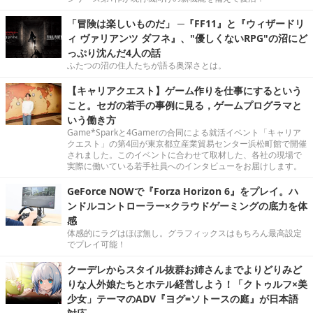
「冒険は楽しいものだ」 ─『FF11』と『ウィザードリ
ィ ヴァリアンツ ダフネ』、"優しくないRPG"の沼にど
っぷり沈んだ4人の話
ふたつの沼の住人たちが語る奥深さとは。
【キャリアクエスト】ゲーム作りを仕事にするという
こと。セガの若手の事例に見る，ゲームプログラマと
いう働き方
Game*Sparkと4Gamerの合同による就活イベント「キャリア
クエスト」の第4回が東京都立産業貿易センター浜松町館で開催
されました。このイベントに合わせて取材した、各社の現場で
実際に働いている若手社員へのインタビューをお届けします。
GeForce NOWで『Forza Horizon 6』をプレイ。ハ
ンドルコントローラー×クラウドゲーミングの底力を体
感
体感的にラグはほぼ無し。グラフィックスはもちろん最高設定
でプレイ可能！
クーデレからスタイル抜群お姉さんまでよりどりみど
りな人外娘たちとホテル経営しよう！「クトゥルフ×美
少女」テーマのADV『ヨグ=ソトースの庭』が日本語