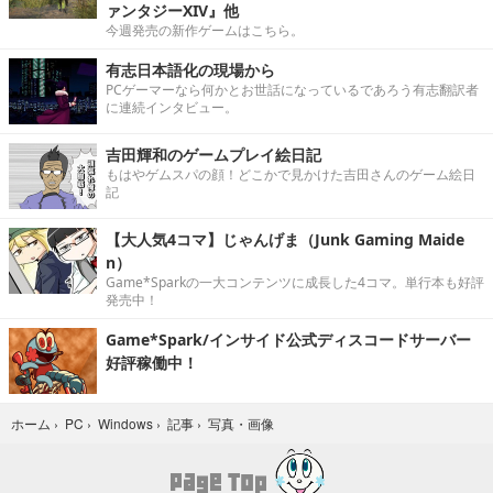
ァンタジーXIV』他
今週発売の新作ゲームはこちら。
有志日本語化の現場から
PCゲーマーなら何かとお世話になっているであろう有志翻訳者
に連続インタビュー。
吉田輝和のゲームプレイ絵日記
もはやゲムスパの顔！どこかで見かけた吉田さんのゲーム絵日
記
【大人気4コマ】じゃんげま（Junk Gaming Maide
n）
Game*Sparkの一大コンテンツに成長した4コマ。単行本も好評
発売中！
Game*Spark/インサイド公式ディスコードサーバー
好評稼働中！
写真・画像
ホーム
›
PC
›
Windows
›
記事
›