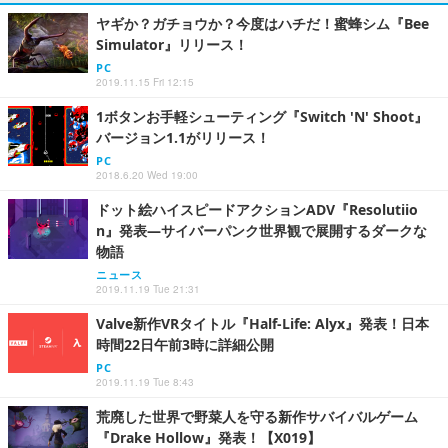
ヤギか？ガチョウか？今度はハチだ！蜜蜂シム『Bee
Simulator』リリース！
PC
2019.11.15 Fri 12:15
1ボタンお手軽シューティング『Switch 'N' Shoot』
バージョン1.1がリリース！
PC
2018.6.20 Wed 19:00
ドット絵ハイスピードアクションADV『Resolutiio
n』発表―サイバーパンク世界観で展開するダークな
物語
ニュース
2019.11.19 Tue 21:31
Valve新作VRタイトル『Half-Life: Alyx』発表！日本
時間22日午前3時に詳細公開
PC
2019.11.19 Tue 8:43
荒廃した世界で野菜人を守る新作サバイバルゲーム
『Drake Hollow』発表！【X019】