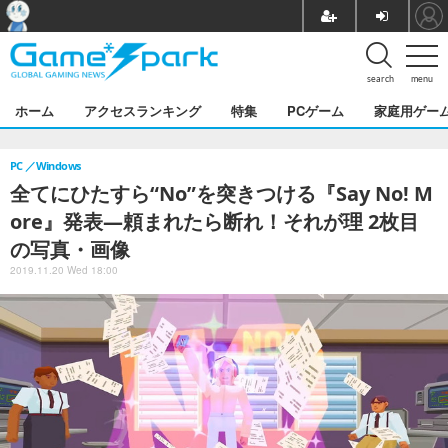
search
menu
ホーム
アクセスランキング
特集
PCゲーム
家庭用ゲー
PC
Windows
全てにひたすら“No”を突きつける『Say No! M
ore』発表―頼まれたら断れ！それが理 2枚目
の写真・画像
2019.11.20 Wed 18:00