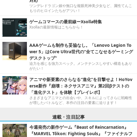
対応
ツンデレドラゴン娘や無口な複眼死神美少女など、属性てんこ
もりのヒロインたちがアツい！
ゲームコマースの最前線ーXsolla特集
Xsollaの最新情報はこちらから！
AAAゲームも制作も妥協なし。「Lenovo Legion To
wer 5」はCore Ultra世代の“全てこなせるゲーミング
デスクトップ”
迫力を感じる強力スペック。メンテナンスしやすい構造もあり
がたい！
アニマや新要素のさらなる“進化”を目撃せよ！HoYov
erse新作『崩壊：ネクサスアニマ』第2回βテストの
「進化テスト」を体験【プレイレポ】
さまざまなアニマとの出会いや、スキルによってさらに戦略性
が増したバトルなど、本作の注目の要素に迫ります！
連載・注目記事
今週発売の新作ゲーム『Beast of Reincarnation』
『MARVEL Tōkon: Fighting Souls』『ファイナルフ