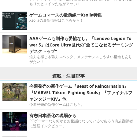
もりのヒロインたちがアツい！
ゲームコマースの最前線ーXsolla特集
Xsollaの最新情報はこちらから！
AAAゲームも制作も妥協なし。「Lenovo Legion To
wer 5」はCore Ultra世代の“全てこなせるゲーミング
デスクトップ”
迫力を感じる強力スペック。メンテナンスしやすい構造もあり
がたい！
連載・注目記事
今週発売の新作ゲーム『Beast of Reincarnation』
『MARVEL Tōkon: Fighting Souls』『ファイナルフ
ァンタジーXIV』他
今週発売の新作ゲームはこちら。
有志日本語化の現場から
PCゲーマーなら何かとお世話になっているであろう有志翻訳者
に連続インタビュー。