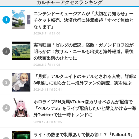
カルチャーアクセスランキング
ニンテンドーミュージアムが「大切なお知らせ」ー
チケット転売、決済代行に注意喚起「すべて無効と
なります」
2026.8.7 Fri 21:00
実写映画「ゼルダの伝説」宿敵・ガノンドロフ役が
明らかに！故サム・ニールも出演と海外報道。最後
の映画出演のひとつに
2026.8.7 Fri 11:05
『月姫』アルクェイドのモデルとされる人物、詳細2
3年越しに明らかに―海外ファンの調査、実を結ぶ
2024.9.13 Fri 20:41
ホロライブEN所属VTuber森カリオペさんが配信で
『ペルソナ3』をライブ配信したいと訴えかける―海
外Twitterでは一時トレンドに
2020.12.4 Fri 18:35
ライトの数まで制限ありで恨み節！？『Fallout 3』