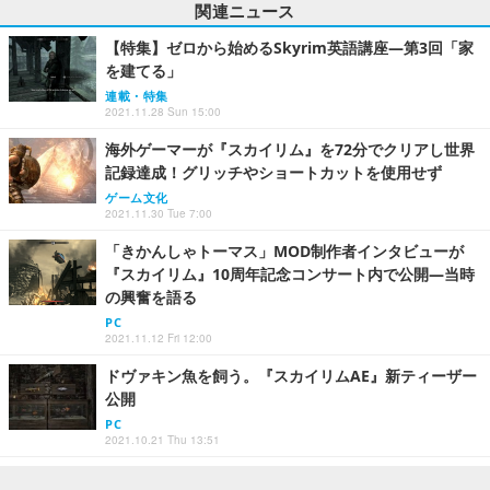
関連ニュース
【特集】ゼロから始めるSkyrim英語講座―第3回「家
を建てる」
連載・特集
2021.11.28 Sun 15:00
海外ゲーマーが『スカイリム』を72分でクリアし世界
記録達成！グリッチやショートカットを使用せず
ゲーム文化
2021.11.30 Tue 7:00
「きかんしゃトーマス」MOD制作者インタビューが
『スカイリム』10周年記念コンサート内で公開―当時
の興奮を語る
PC
2021.11.12 Fri 12:00
ドヴァキン魚を飼う。『スカイリムAE』新ティーザー
公開
PC
2021.10.21 Thu 13:51