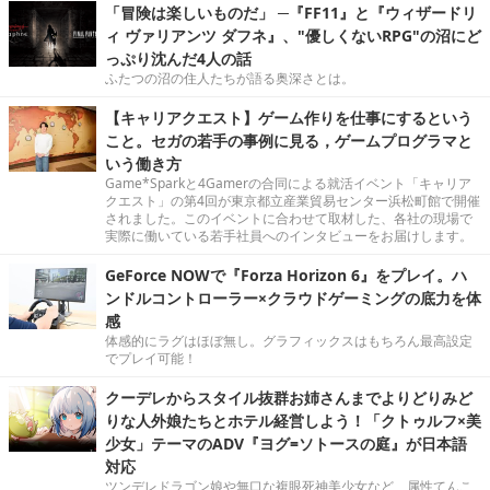
「冒険は楽しいものだ」 ─『FF11』と『ウィザードリ
ィ ヴァリアンツ ダフネ』、"優しくないRPG"の沼にど
っぷり沈んだ4人の話
ふたつの沼の住人たちが語る奥深さとは。
【キャリアクエスト】ゲーム作りを仕事にするという
こと。セガの若手の事例に見る，ゲームプログラマと
いう働き方
Game*Sparkと4Gamerの合同による就活イベント「キャリア
クエスト」の第4回が東京都立産業貿易センター浜松町館で開催
されました。このイベントに合わせて取材した、各社の現場で
実際に働いている若手社員へのインタビューをお届けします。
GeForce NOWで『Forza Horizon 6』をプレイ。ハ
ンドルコントローラー×クラウドゲーミングの底力を体
感
体感的にラグはほぼ無し。グラフィックスはもちろん最高設定
でプレイ可能！
クーデレからスタイル抜群お姉さんまでよりどりみど
りな人外娘たちとホテル経営しよう！「クトゥルフ×美
少女」テーマのADV『ヨグ=ソトースの庭』が日本語
対応
ツンデレドラゴン娘や無口な複眼死神美少女など、属性てんこ