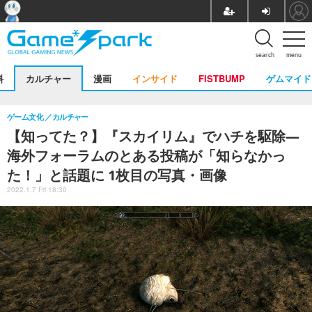
search
menu
料
カルチャー
漫画
インサイド
FISTBUMP
ゲムマイド
ゲーム文化
カルチャー
【知ってた？】『スカイリム』でハチを駆除―
海外フォーラムのとある投稿が「知らなかっ
た！」と話題に 1枚目の写真・画像
2022.1.7 Fri 18:30