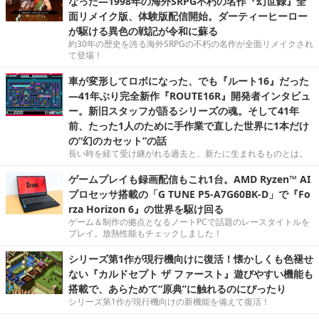
なった―1998年の海外SRPG不朽の名作『幻世録』全
面リメイク版、体験版配信開始。ダーティーヒーロー
が駆ける異色の戦記が令和に蘇る
約30年の歴史を誇る海外SRPGの不朽の名作が全面リメイクされ
て登場！
車が変形してロボになった、でも『ルート16』だった
―41年ぶり完全新作『ROUTE16R』開発者インタビュ
ー。新旧スタッフが語るシリーズの魂。そして41年
前、たった1人のために手作業で直した世界に1本だけ
の“幻のカセット”の話
長い時を経て受け継がれる過去と、新たに生まれるものとは。
ゲームプレイも録画配信もこれ1台。AMD Ryzen™ AI
プロセッサ搭載の「G TUNE P5-A7G60BK-D」で『Fo
rza Horizon 6』の世界を駆け回る
ゲーム＆制作の拠点となるノートPCで話題のレースタイトルを
プレイ。放熱性能もチェックしました！
シリーズ第1作が現行機向けに復活！懐かしくも色褪せ
ない『カルドセプト ザ ファースト』遊びやすい機能も
搭載で、あらためて“原典”に触れるのにぴったり
シリーズ第1作が現行機向けの新機能を備えて復活！