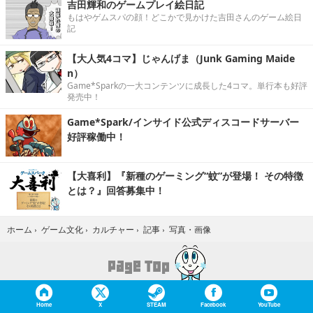
吉田輝和のゲームプレイ絵日記
もはやゲムスパの顔！どこかで見かけた吉田さんのゲーム絵日
記
【大人気4コマ】じゃんげま（Junk Gaming Maide
n）
Game*Sparkの一大コンテンツに成長した4コマ。単行本も好評
発売中！
Game*Spark/インサイド公式ディスコードサーバー
好評稼働中！
【大喜利】『新種のゲーミング“蚊”が登場！ その特徴
とは？』回答募集中！
写真・画像
ホーム
›
ゲーム文化
›
カルチャー
›
記事
›
Home
X
STEAM
Facebook
YouTube