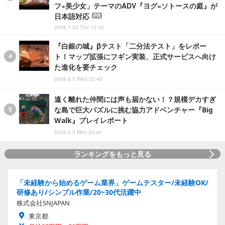
フ×美少女」テーマのADV『ヨグ=ソトースの庭』が
日本語対応
PR
2026.7.23 Thu 12:05
『白銀の城』βテスト「二分法テスト」をレポー
ト！マップ拡張にフギン実装、正式サービスへ向け
た進化を要チェック
2026.8.5 Wed 22:45
遠く離れた仲間には声も届かない！？規模デカすぎ
な島で巨大パズルに挑む協力アドベンチャー『Big
Walk』プレイレポート
2026.8.3 Mon 22:00
ランキングをもっと見る
「未経験から始めるゲーム業界」ゲームテスター/未経験OK/
研修あり/シンプル作業/20~30代活躍中
株式会社SNJAPAN
東京都