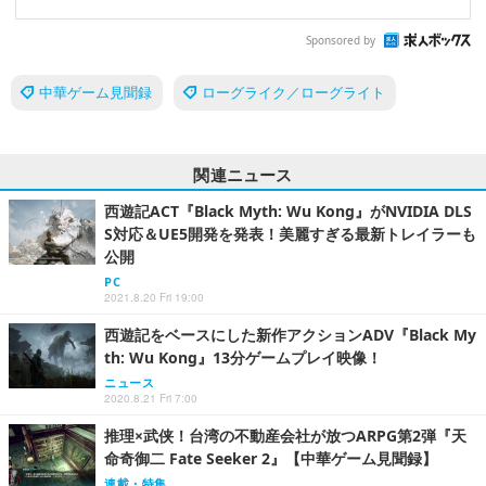
Sponsored by
中華ゲーム見聞録
ローグライク／ローグライト
関連ニュース
西遊記ACT『Black Myth: Wu Kong』がNVIDIA DLS
S対応＆UE5開発を発表！美麗すぎる最新トレイラーも
公開
PC
2021.8.20 Fri 19:00
西遊記をベースにした新作アクションADV『Black My
th: Wu Kong』13分ゲームプレイ映像！
ニュース
2020.8.21 Fri 7:00
推理×武侠！台湾の不動産会社が放つARPG第2弾『天
命奇御二 Fate Seeker 2』【中華ゲーム見聞録】
連載・特集