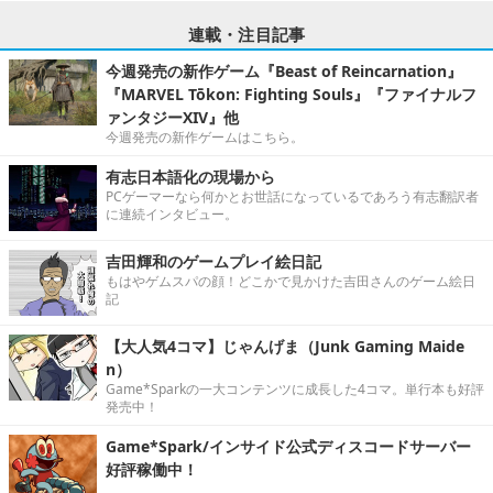
連載・注目記事
今週発売の新作ゲーム『Beast of Reincarnation』
『MARVEL Tōkon: Fighting Souls』『ファイナルフ
ァンタジーXIV』他
今週発売の新作ゲームはこちら。
有志日本語化の現場から
PCゲーマーなら何かとお世話になっているであろう有志翻訳者
に連続インタビュー。
吉田輝和のゲームプレイ絵日記
もはやゲムスパの顔！どこかで見かけた吉田さんのゲーム絵日
記
【大人気4コマ】じゃんげま（Junk Gaming Maide
n）
Game*Sparkの一大コンテンツに成長した4コマ。単行本も好評
発売中！
Game*Spark/インサイド公式ディスコードサーバー
好評稼働中！