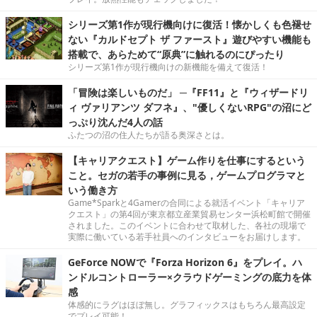
シリーズ第1作が現行機向けに復活！懐かしくも色褪せ
ない『カルドセプト ザ ファースト』遊びやすい機能も
搭載で、あらためて“原典”に触れるのにぴったり
シリーズ第1作が現行機向けの新機能を備えて復活！
「冒険は楽しいものだ」 ─『FF11』と『ウィザードリ
ィ ヴァリアンツ ダフネ』、"優しくないRPG"の沼にど
っぷり沈んだ4人の話
ふたつの沼の住人たちが語る奥深さとは。
【キャリアクエスト】ゲーム作りを仕事にするという
こと。セガの若手の事例に見る，ゲームプログラマと
いう働き方
Game*Sparkと4Gamerの合同による就活イベント「キャリア
クエスト」の第4回が東京都立産業貿易センター浜松町館で開催
されました。このイベントに合わせて取材した、各社の現場で
実際に働いている若手社員へのインタビューをお届けします。
GeForce NOWで『Forza Horizon 6』をプレイ。ハ
ンドルコントローラー×クラウドゲーミングの底力を体
感
体感的にラグはほぼ無し。グラフィックスはもちろん最高設定
でプレイ可能！