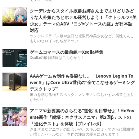
クーデレからスタイル抜群お姉さんまでよりどりみど
りな人外娘たちとホテル経営しよう！「クトゥルフ×美
少女」テーマのADV『ヨグ=ソトースの庭』が日本語
対応
ツンデレドラゴン娘や無口な複眼死神美少女など、属性てんこ
もりのヒロインたちがアツい！
ゲームコマースの最前線ーXsolla特集
Xsollaの最新情報はこちらから！
AAAゲームも制作も妥協なし。「Lenovo Legion To
wer 5」はCore Ultra世代の“全てこなせるゲーミング
デスクトップ”
迫力を感じる強力スペック。メンテナンスしやすい構造もあり
がたい！
アニマや新要素のさらなる“進化”を目撃せよ！HoYov
erse新作『崩壊：ネクサスアニマ』第2回βテストの
「進化テスト」を体験【プレイレポ】
さまざまなアニマとの出会いや、スキルによってさらに戦略性
が増したバトルなど、本作の注目の要素に迫ります！