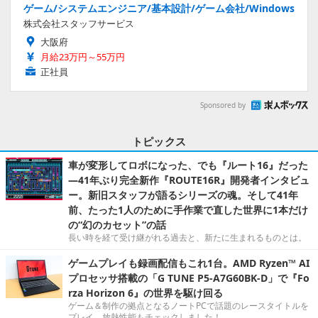
ゲーム/システムエンジニア/基本設計/ゲーム会社/Windows
株式会社スタッフサービス
大阪府
月給23万円～55万円
正社員
Sponsored by
トピックス
車が変形してロボになった、でも『ルート16』だった
―41年ぶり完全新作『ROUTE16R』開発者インタビュ
ー。新旧スタッフが語るシリーズの魂。そして41年
前、たった1人のために手作業で直した世界に1本だけ
の“幻のカセット”の話
長い時を経て受け継がれる過去と、新たに生まれるものとは。
ゲームプレイも録画配信もこれ1台。AMD Ryzen™ AI
プロセッサ搭載の「G TUNE P5-A7G60BK-D」で『Fo
rza Horizon 6』の世界を駆け回る
ゲーム＆制作の拠点となるノートPCで話題のレースタイトルを
プレイ。放熱性能もチェックしました！