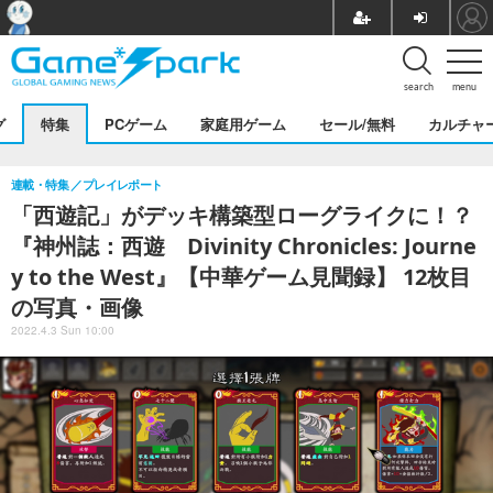
search
menu
グ
特集
PCゲーム
家庭用ゲーム
セール/無料
カルチャ
連載・特集
プレイレポート
「西遊記」がデッキ構築型ローグライクに！？
『神州誌：西遊 Divinity Chronicles: Journe
y to the West』【中華ゲーム見聞録】 12枚目
の写真・画像
2022.4.3 Sun 10:00