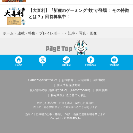
【大喜利】『新種のゲーミング“蚊”が登場！ その特徴
とは？』回答募集中！
写真・画像
ホーム
›
連載・特集
›
プレイレポート
›
記事
›
Home
X
STEAM
Facebook
YouTube
Game*Sparkについて
お問合せ
広告掲載
会社概要
個人情報保護方針
個人情報の取り扱いについて（Game*Spark）
利用規約
特定商取引法に基づく表記
紹介した商品/サービスを購入、契約した場合に、
売上の一部が弊社サイトに還元されることがあります。
当サイトに掲載の記事・見出し・写真・画像の無断転載を禁じます。
Copyright © 2026 IID, Inc.