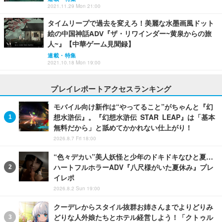
2021.11.29 Mon 21:00
タイムリープで過去を変えろ！美麗な水墨画風ドット
絵の中国神話ADV『ザ・リワインダー~黄泉からの旅
人~』【中華ゲーム見聞録】
連載・特集
2021.10.18 Mon 19:00
プレイレポートアクセスランキング
モバイル向け新作は“やってること”がちゃんと『幻
想水滸伝』。『幻想水滸伝 STAR LEAP』は「基本
無料だから」と舐めてかかれない仕上がり！
2026.8.7 Fri 18:00
“色々デカい”美人妖怪と少年のドキドキなひと夏…
ハートフルホラーADV『八尺様がいた夏休み』プレ
イレポ
2026.8.2 Sun 19:00
クーデレからスタイル抜群お姉さんまでよりどりみ
どりな人外娘たちとホテル経営しよう！「クトゥル