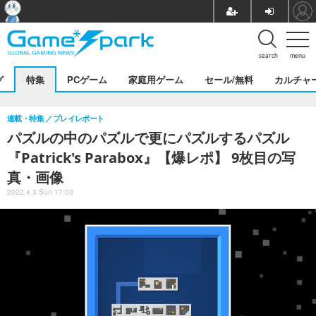
search
menu
グ
特集
PCゲーム
家庭用ゲーム
セール/無料
カルチャ
連載・特集
プレイレポート
パズルの中のパズルで更にパズルするパズル
『Patrick's Parabox』【爆レポ】 9枚目の写
真・画像
2022.4.3 Sun 17:00