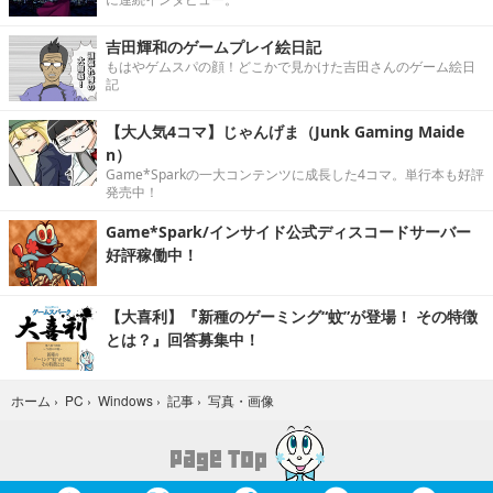
吉田輝和のゲームプレイ絵日記
もはやゲムスパの顔！どこかで見かけた吉田さんのゲーム絵日
記
【大人気4コマ】じゃんげま（Junk Gaming Maide
n）
Game*Sparkの一大コンテンツに成長した4コマ。単行本も好評
発売中！
Game*Spark/インサイド公式ディスコードサーバー
好評稼働中！
【大喜利】『新種のゲーミング“蚊”が登場！ その特徴
とは？』回答募集中！
写真・画像
ホーム
›
PC
›
Windows
›
記事
›