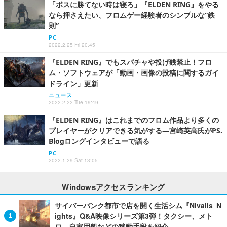
「ボスに勝てない時は寝ろ」『ELDEN RING』をやる
なら押さえたい、フロムゲー経験者のシンプルな“鉄
則”
PC
2022.2.25 Fri 20:45
『ELDEN RING』でもスパチャや投げ銭禁止！フロ
ム・ソフトウェアが「動画・画像の投稿に関するガイ
ドライン」更新
ニュース
2022.2.22 Tue 19:49
『ELDEN RING』はこれまでのフロム作品より多くの
プレイヤーがクリアできる気がする―宮崎英高氏がPS.
Blogロングインタビューで語る
PC
2022.1.29 Sat 13:05
Windowsアクセスランキング
サイバーパンク都市で店を開く生活シム『Nivalis N
ights』Q&A映像シリーズ第3弾！タクシー、メト
ロ、自家用船などの移動手段を紹介