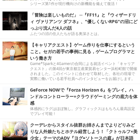
シリーズ第1作が現行機向けの新機能を備えて復活！
「冒険は楽しいものだ」 ─『FF11』と『ウィザードリ
ィ ヴァリアンツ ダフネ』、"優しくないRPG"の沼にど
っぷり沈んだ4人の話
ふたつの沼の住人たちが語る奥深さとは。
【キャリアクエスト】ゲーム作りを仕事にするという
こと。セガの若手の事例に見る，ゲームプログラマと
いう働き方
Game*Sparkと4Gamerの合同による就活イベント「キャリア
クエスト」の第4回が東京都立産業貿易センター浜松町館で開催
されました。このイベントに合わせて取材した、各社の現場で
実際に働いている若手社員へのインタビューをお届けします。
GeForce NOWで『Forza Horizon 6』をプレイ。ハ
ンドルコントローラー×クラウドゲーミングの底力を体
感
体感的にラグはほぼ無し。グラフィックスはもちろん最高設定
でプレイ可能！
クーデレからスタイル抜群お姉さんまでよりどりみど
りな人外娘たちとホテル経営しよう！「クトゥルフ×美
少女」テーマのADV『ヨグ=ソトースの庭』が日本語