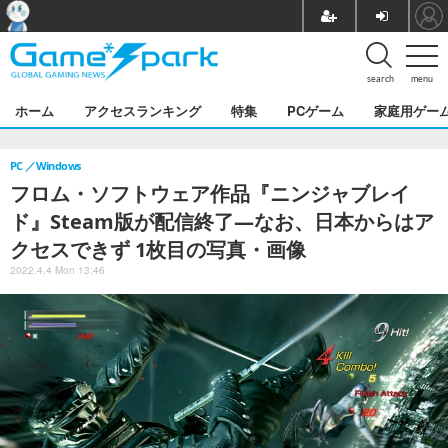
search
menu
ホーム
アクセスランキング
特集
PCゲーム
家庭用ゲー
PC
Windows
フロム・ソフトウェア作品『ニンジャブレイ
ド』Steam版が配信終了―なお、日本からはア
クセスできず 1枚目の写真・画像
2022.4.4 Mon 13:46