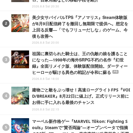
2026.8.8 Sat 20:30
美少女サバイバルTPS『アノマリス』Steam体験版
が8月9日配信終了を撤回し無期限で提供へ。想定を
上回る反響―「でもフリューだしな」のゲーム、今
後も改善へ
2026.8.8 Sat 20:00
祖国に裏切られた騎士は、王の仇敵の娘を護ること
になった―1998年の海外SRPG不朽の名作『幻世
録』全面リメイク版、体験版配信開始。ダーティー
ヒーローが駆ける異色の戦記が令和に蘇る
PR
2026.8.8 Sat 18:00
建物ごと敵をぶっ壊せ！高速ローグライトFPS『VOI
D/BREAKER』8月22日に値上げ。正式リリース前に
お得に手に入れる最後のチャンス
2026.8.8 Sat 22:15
マーベル新作格ゲー『MARVEL Tōkon: Fighting S
ouls』Steamで“賛否両論”―オープンベータで指摘