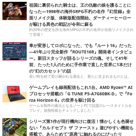
祖国に裏切られた騎士は、王の仇敵の娘を護ることに
なった―1998年の海外SRPG不朽の名作『幻世録』全
面リメイク版、体験版配信開始。ダーティーヒーロー
が駆ける異色の戦記が令和に蘇る
約30年の歴史を誇る海外SRPGの不朽の名作が全面リメイクされ
て登場！
車が変形してロボになった、でも『ルート16』だった
―41年ぶり完全新作『ROUTE16R』開発者インタビュ
ー。新旧スタッフが語るシリーズの魂。そして41年
前、たった1人のために手作業で直した世界に1本だけ
の“幻のカセット”の話
長い時を経て受け継がれる過去と、新たに生まれるものとは。
ゲームプレイも録画配信もこれ1台。AMD Ryzen™ AI
プロセッサ搭載の「G TUNE P5-A7G60BK-D」で『Fo
rza Horizon 6』の世界を駆け回る
ゲーム＆制作の拠点となるノートPCで話題のレースタイトルを
プレイ。放熱性能もチェックしました！
シリーズ第1作が現行機向けに復活！懐かしくも色褪せ
ない『カルドセプト ザ ファースト』遊びやすい機能も
搭載で、あらためて“原典”に触れるのにぴったり