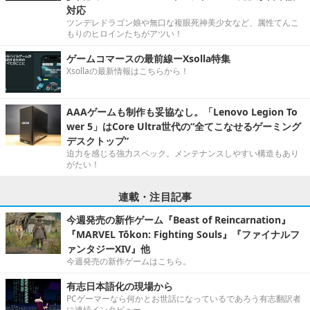
対応
ツンデレドラゴン娘や無口な複眼死神美少女など、属性てんこ
もりのヒロインたちがアツい！
ゲームコマースの最前線ーXsolla特集
Xsollaの最新情報はこちらから！
AAAゲームも制作も妥協なし。「Lenovo Legion To
wer 5」はCore Ultra世代の“全てこなせるゲーミング
デスクトップ”
迫力を感じる強力スペック。メンテナンスしやすい構造もあり
がたい！
連載・注目記事
今週発売の新作ゲーム『Beast of Reincarnation』
『MARVEL Tōkon: Fighting Souls』『ファイナルフ
ァンタジーXIV』他
今週発売の新作ゲームはこちら。
有志日本語化の現場から
PCゲーマーなら何かとお世話になっているであろう有志翻訳者
に連続インタビュー。